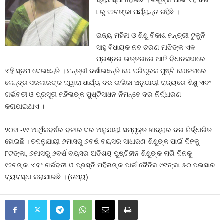
ବ୍ୟବସ୍ଥା ହୋଇଛି । ଶିଶୁଙ୍କ ପାଇଁ ଏହି ଦର
୮ରୁ ୧୨ଟଙ୍କା ପର୍ଯ୍ୟନ୍ତ ରହିଛି ।
ରାଜ୍ୟ ମହିଳା ଓ ଶିଶୁ ବିକାଶ ମନ୍ତ୍ରୀ ଟୁକୁନି
ସାହୁ ବିଧାୟକ ନବ ଚରଣ ମାଝିଙ୍କ ଏକ
ପ୍ରଶ୍ନର ଉତ୍ତରରେ ଆଜି ବିଧାନସଭାରେ
ଏହି ସୂଚନା ଦେଇଛନ୍ତି । ମନ୍ତ୍ରୀ ଦର୍ଶାଇଛନ୍ତି ଯେ ପରିପୂରକ ପୁଷ୍ଟି ଯୋଜନାରେ
କେନ୍ଦ୍ର ସରକାରଙ୍କ ଦ୍ୱାରା ଧାର୍ଯ୍ୟ ଦର ତାଲିକା ଅନୁଯାୟୀ ରାଜ୍ୟରେ ଶିଶୁ ଏବଂ
ଗର୍ଭବତୀ ଓ ପ୍ରସୂତୀ ମହିଳାଙ୍କ ପୁଷ୍ଟିସାଧନ ନିମନ୍ତେ ଦର ନିର୍ଦ୍ଧାରଣ
କରାଯାଇଥାଏ ।
୨୦୧୮-୧୯ ଆର୍ଥିକବର୍ଷର ବଜାର ଦର ଅନୁଯାୟୀ ସମ୍ପୃକ୍ତ ଖାଦ୍ୟର ଦର ନିର୍ଦ୍ଧାରିତ
ହୋଇଛି । ତଦନୁଯାୟୀ ୬ମାସରୁ ୬ବର୍ଷ ବୟସର ସାଧାରଣ ଶିଶୁଙ୍କ ପାଇଁ ଦିନକୁ
୮ଟଙ୍କା, ୬ମାସରୁ ୬ବର୍ଷ ବୟସର ଅତିଶୟ ପୁଷ୍ଟିହୀନ ଶିଶୁଙ୍କ ଲାଗି ଦିନକୁ
୧୨ଟଙ୍କା ଏବଂ ଗର୍ଭବତୀ ଓ ପ୍ରସୂତି ମହିଳାଙ୍କ ପାଇଁ ଦୈନିକ ୯ଟଙ୍କା ୫୦ ପଇସାର
ବ୍ୟବସ୍ଥା କରାଯାଇଛି । (ତଥ୍ୟ)