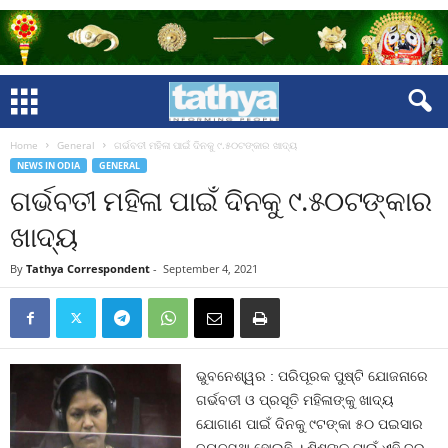
Home
General
ଗର୍ଭବତୀ ମହିଳା ପାଇଁ ଦିନକୁ ୯.୫୦ଟଙ୍କାର ଖାଦ୍ୟ
NEWS IN ODIA
GENERAL
ଗର୍ଭବତୀ ମହିଳା ପାଇଁ ଦିନକୁ ୯.୫୦ଟଙ୍କାର
ଖାଦ୍ୟ
By
Tathya Correspondent
-
September 4, 2021
ଭୁବନେଶ୍ୱର : ପରିପୂରକ ପୁଷ୍ଟି ଯୋଜନାରେ
ଗର୍ଭବତୀ ଓ ପ୍ରସୂତି ମହିଳାଙ୍କୁ ଖାଦ୍ୟ
ଯୋଗାଣ ପାଇଁ ଦିନକୁ ୯ଟଙ୍କା ୫୦ ପଇସାର