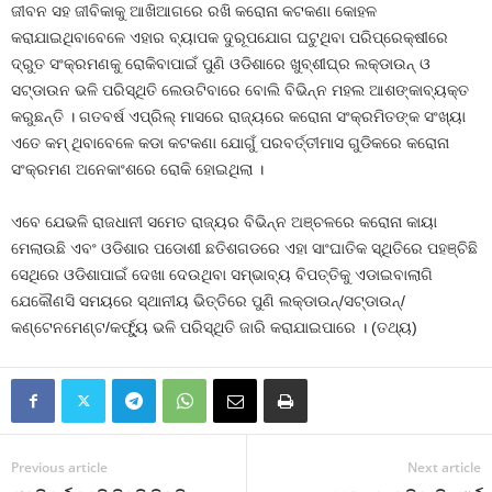
ଜୀବନ ସହ ଜୀବିକାକୁ ଆଖିଆଗରେ ରଖି କରୋନା କଟକଣା କୋହଳ
କରାଯାଇଥିବାବେଳେ ଏହାର ବ୍ୟାପକ ଦୁରୂପଯୋଗ ଘଟୁଥିବା ପରିପ୍ରେକ୍ଷୀରେ
ଦ୍ରୁତ ସଂକ୍ରମଣକୁ ରୋକିବାପାଇଁ ପୁଣି ଓଡିଶାରେ ଖୁବ୍‍ଶୀଘ୍ର ଲକ୍‍ଡାଉନ୍‍ ଓ
ସଟ୍‍ଡାଉନ ଭଳି ପରିସ୍ଥିତି ଲେଉଟିବାରେ ବୋଲି ବିଭିନ୍ନ ମହଲ ଆଶଙ୍କାବ୍ୟକ୍ତ
କରୁଛନ୍ତି । ଗତବର୍ଷ ଏପ୍ରିଲ୍‍ ମାସରେ ରାଜ୍ୟରେ କରୋନା ସଂକ୍ରମିତଙ୍କ ସଂଖ୍ୟା
ଏତେ କମ୍‍ ଥିବାବେଳେ କଡା କଟକଣା ଯୋଗୁଁ ପରବର୍ତ୍ତୀମାସ ଗୁଡିକରେ କରୋନା
ସଂକ୍ରମଣ ଅନେକାଂଶରେ ରୋକି ହୋଇଥିଲା ।
ଏବେ ଯେଭଳି ରାଜଧାନୀ ସମେତ ରାଜ୍ୟର ବିଭିନ୍ନ ଅଞ୍ଚଳରେ କରୋନା କାୟା
ମେଲାଉଛି ଏବଂ ଓଡିଶାର ପଡୋଶୀ ଛତିଶଗଡରେ ଏହା ସାଂଘାତିକ ସ୍ଥିତିରେ ପହଞ୍ଚିଛି
ସେଥିରେ ଓଡିଶାପାଇଁ ଦେଖା ଦେଉଥିବା ସମ୍ଭାବ୍ୟ ବିପତ୍ତିକୁ ଏଡାଇବାଲାଗି
ଯେକୌଣସି ସମୟରେ ସ୍ଥାନୀୟ ଭିତ୍ତିରେ ପୁଣି ଲକ୍‍ଡାଉନ୍‍/ସଟ୍‍ଡାଉନ୍‍/
କଣ୍ଟେନମେଣ୍ଟ/କର୍ଫ୍ୟୁ ଭଳି ପରିସ୍ଥିତି ଜାରି କରାଯାଇପାରେ । (ତଥ୍ୟ)
Previous article
Next article