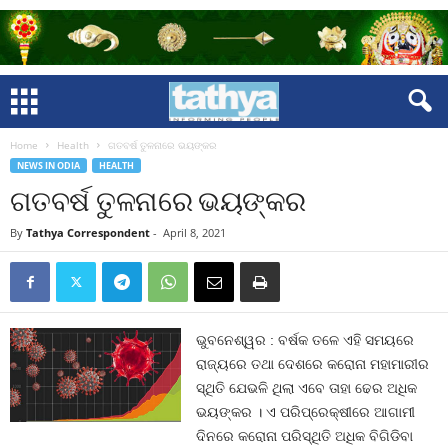
Home
Health
ଗତବର୍ଷ ତୁଳନାରେ ଭୟଙ୍କର
NEWS IN ODIA
HEALTH
ଗତବର୍ଷ ତୁଳନାରେ ଭୟଙ୍କର
By
Tathya Correspondent
-
April 8, 2021
ଭୁବନେଶ୍ୱର : ବର୍ଷକ ତଳେ ଏହି ସମୟରେ
ରାଜ୍ୟରେ ତଥା ଦେଶରେ କରୋନା ମହାମାରୀର
ସ୍ଥିତି ଯେଭଳି ଥିଲା ଏବେ ତାହା ଢେର ଅଧିକ
ଭୟଙ୍କର । ଏ ପରିପ୍ରେକ୍ଷୀରେ ଆଗାମୀ
ଦିନରେ କରୋନା ପରିସ୍ଥିତି ଅଧିକ ବିଗିଡିବା