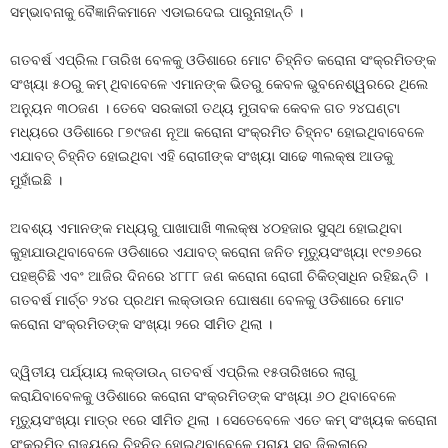
ସମ୍ଭାବନାକୁ ବୈଜ୍ଞାନିକମାନେ ଏଡାଇଦେଇ ପାରୁନାହାନ୍ତି ।
ଗତବର୍ଷ ଏପ୍ରିଲ ୮ତାରିଖ ବେଳକୁ ଓଡିଶାରେ ମୋଟ ଚିହ୍ନିତ କରୋନା ସଂକ୍ରମିତଙ୍କ
ସଂଖ୍ୟା ୫୦ରୁ କମ୍‍ ଥିବାବେଳେ ଏମାନଙ୍କ ଭିତରୁ କେବଳ ଭୁବନେଶ୍ୱରରେ ଥିଲେ
ଅନ୍ୟୁନ ୩୦ଜଣ । ତେବେ ସରକାରୀ ତଥ୍ୟ ମୁତାବକ କେବଳ ଗତ ୨୪ଘଣ୍ଟା
ମଧ୍ୟରେ ଓଡିଶାରେ ୮୭୯ଜଣ ନୂଆ କରୋନା ସଂକ୍ରମିତ ଚିହ୍ନଟ ହୋଇଥିବାବେଳେ
ଏଯାବତ୍‍ ଚିହ୍ନିତ ହୋଇଥିବା ଏହି ରୋଗୀଙ୍କ ସଂଖ୍ୟା ସାଢେ ୩ଲକ୍ଷ ଆଡକୁ
ମୁହାଁଇଛି ।
ଅବଶ୍ୟ ଏମାନଙ୍କ ମଧ୍ୟରୁ ପାଖାପାଖି ୩ଲକ୍ଷ ୪୦ହଜାର ସୁସ୍ଥ ହୋଇଥିବା
କୁହାଯାଉଥିବାବେଳେ ଓଡିଶାରେ ଏଯାବତ୍‍ କରୋନା ଜନିତ ମୃତ୍ୟୁସଂଖ୍ୟା ୧୯୭୬ରେ
ପହଞ୍ଚିଛି ଏବଂ ଆଜିର ଦିନରେ ୪୮୮୮ ଜଣ କରୋନା ରୋଗୀ ଚିକିତ୍ସାଧିନ ରହିଛନ୍ତି ।
ଗତବର୍ଷ ମାର୍ଚ୍ଚ ୨୪ର ପ୍ରଥମ ଲକ୍‍ଡାଉନ ଘୋଷଣା ବେଳକୁ ଓଡିଶାରେ ମୋଟ
କରୋନା ସଂକ୍ରମିତଙ୍କ ସଂଖ୍ୟା ୨ରେ ସୀମିତ ଥିଲା ।
ଦ୍ୱିତୀୟ ପର୍ଯ୍ୟାୟ ଲକ୍‍ଡାଉନ୍‍ ଗତବର୍ଷ ଏପ୍ରିଲ ୧୫ତାରିଖରେ ଲାଗୁ
କରାଯିବାବେଳକୁ ଓଡିଶାରେ କରୋନା ସଂକ୍ରମିତଙ୍କ ସଂଖ୍ୟା ୬୦ ଥିବାବେଳେ
ମୃତ୍ୟୁସଂଖ୍ୟା ମାତ୍ର ୧ରେ ସୀମିତ ଥିଲା । ସେତେବେଳେ ଏତେ କମ୍‍ ସଂଖ୍ୟକ କରୋନା
ସଂକ୍ରମିତ ରାଜ୍ୟରେ ଚିହ୍ନିତ ହୋଇଥିବାବେଳେ ପ୍ରାୟ ସବୁ ଜିଲ୍ଲାରେ