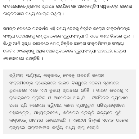
ସଂଗରୋଧକେନ୍ଦ୍ରମାନ ସ୍ଥାପନ କରାଯିବା ସହ ଅନେକଗୁଡିଏ ସ୍ୱତନ୍ତ୍ର କରୋନା
ଡାକ୍ତରଖାନା ମଧ୍ୟ ଖୋଲାଯାଇଥିଲା ।
ସମଗ୍ର ଦେଶରେ ଗତବର୍ଷର ଏହି ସମୟ ବେଳକୁ ଚିହ୍ନିତ କରୋନା ସଂକ୍ରମିତଙ୍କ
ସଂଖ୍ୟା ୧୦ହଜାରରୁ କମ୍‍ ଥିବାବେଳେ ମୃତ୍ୟୁସଂଖ୍ୟା ବି ସାଢେ ୩ଶହ ଭିତରେ ଥିଲା ।
କିନ୍ତୁ ଆଜି ସୁଦ୍ଧା ଭାରତରେ ମୋଟ୍‍ ଚିହ୍ନିତ କରୋନା ସଂକ୍ରମିତଙ୍କ ସଂଖ୍ୟା
କୋଟିଏ ୨୯ଲକ୍ଷରୁ ଅଧିକ ହୋଇଥିବାବେଳେ ମୃତ୍ୟୁସଂଖ୍ୟା ପାଖାପାଖି ଲକ୍ଷେ
୬୭ହଜାରରେ ପହଞ୍ଚିଛି ।
ଦ୍ୱିତୀୟ ପର୍ଯ୍ୟାୟ ଲକ୍‍ଡାଉନ୍‍ ବେଳକୁ ଗତବର୍ଷ କରୋନା 
ସଂକ୍ରମିତଙ୍କ କ୍ଷେତ୍ରରେ ଭାରତ ବିଶ୍ୱରେ ୨୦ତମ ସ୍ଥାନରେ 
ଥିବାବେଳେ ଏବେ ଏହା ତୃତୀୟ ସ୍ଥାନରେ ରହିଛି । ଭାରତ ଉପରକୁ ଏ 
କ୍ଷେତ୍ରରେ ବ୍ରାଜିଲ ଓ ଆମେରିକା ଅଛନ୍ତି । ଦୀର୍ଘଦିନର ବ୍ୟବଧାନ 
ପରେ ପୁଣି କରୋନାର ଦ୍ୱିତୀୟ ଲହର ବ୍ୟାପୁଥିବା ପରିପ୍ରେକ୍ଷୀରେ 
ମହାରାଷ୍ଟ୍ର, ମଧ୍ୟପ୍ରଦେଶ, ଛତିଶଗଡ ପ୍ରଭୃତି ରାଜ୍ୟରେ ପୁଣି 
ଲକ୍‍ଡାଉନ୍‍ ଆରମ୍ଭ ହୋଇଯାଇଛି । ଏହାଛଡା ଦିଲ୍ଲୀ ସମେତ ଅନେକ 
ରାଜ୍ୟରେ ରାତ୍ରୀକାଳୀନ କର୍ଫ୍ୟୁ ମଧ୍ୟ ଲାଗୁ ହେଲାଣି । 