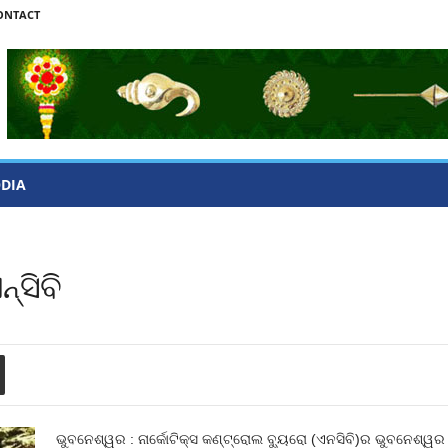
ONTACT
ODIA
‌ସିବି
ଭୁବନେଶ୍ୱର : ନାର୍କୋଟିକ୍ସ କଣ୍ଟ୍ରୋଲ ବ୍ୟୁରୋ (ଏନସିବି)ର ଭୁବନେଶ୍ୱ