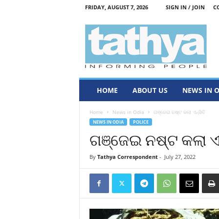
FRIDAY, AUGUST 7, 2026
SIGN IN / JOIN
C
T
a
t
h
y
a
HOME
ABOUT US
NEWS IN 
Home
News in Odia
ଗଞ୍ଜେଇ ନଷ୍ଟ କଲା ଏନ୍‌ସିବି
NEWS IN ODIA
POLICE
ଗଞ୍ଜେଇ ନଷ୍ଟ କଲା ଏନ୍
By
Tathya Correspondent
-
July 27, 2022