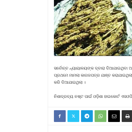
ସର୍ବୋଚ୍ଚ ନ୍ୟାୟାଳୟଙ୍କ ଦ୍ବାରା ଦିଆଯାଇଥିବା ଆଦେ
ପ୍ରଥମେ ମାମଲା କାଗଜପତ୍ର ଯାଞ୍ଚ କରାଯାଇଥିଲା ।
କରି ଦିଆଯାଇଥିଲା ।
ନିଶାଦ୍ରବ୍ୟ ନଷ୍ଟ ପାଇଁ ଓଡ଼ିଶା ହାଇକୋର୍ଟ ଏସଓପ