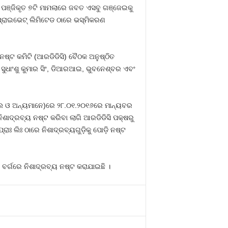
େ ପଞ୍ଜିକୃତ ୭ଟି ମାମଲାରେ ଜବତ ଏସବୁ ଗଞ୍ଜେଇକୁ
‌ ପ୍ରାଇଭେଟ୍‌ ଲିମିଟେଡ ଠାରେ ଭସ୍ମିକରଣ
ନଷ୍ଟ କମିଟି (ଆରଡିଡିସି) ବୈଠକ ଅନୁଷ୍ଠିତ
 ସୁଧାଂଶୁ କୁମାର ସିଂ, ଡିଆରଆଇ, ଭୁବନେଶ୍ବର ଏବଂ
ଲ ଓ ଅନ୍ୟମାନେ)ରେ ୨୮.୦୧.୨୦୧୬ରେ ମାନ୍ୟବର
 ନିଶାଦ୍ରବ୍ୟ ନଷ୍ଟ କରିବା ଲାଗି ଆରଡିଡିସି ପକ୍ଷରୁ
ଃ ଲିଃ ଠାରେ ନିଶାଦ୍ରବ୍ୟଗୁଡ଼ିକୁ ପୋଡ଼ି ନଷ୍ଟ
 ବର୍ଗରେ ନିଶାଦ୍ରବ୍ୟ ନଷ୍ଟ କରାଯାଇଛି ।