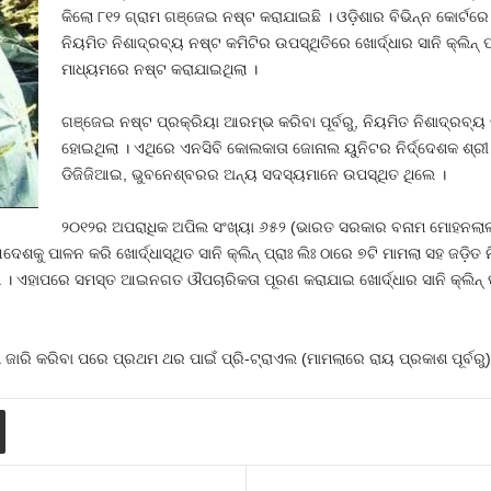
କିଲୋ ୮୧୨ ଗ୍ରାମ ଗଞ୍ଜେଇ ନଷ୍ଟ କରାଯାଇଛି । ଓଡ଼ିଶାର ବିଭିନ୍ନ କୋର୍ଟର
ନିୟମିତ ନିଶାଦ୍ରବ୍ୟ ନଷ୍ଟ କମିଟିର ଉପସ୍ଥିତିରେ ଖୋର୍ଦ୍ଧାର ସାନି କ୍ଲିନ୍
ମାଧ୍ୟମରେ ନଷ୍ଟ କରାଯାଇଥିଲା ।
ଗଞ୍ଜେଇ ନଷ୍ଟ ପ୍ରକ୍ରିୟା ଆରମ୍ଭ କରିବା ପୂର୍ବରୁ, ନିୟମିତ ନିଶାଦ୍ରବ୍ୟ 
ହୋଇଥିଲା । ଏଥିରେ ଏନସିବି କୋଲକାତା ଜୋନାଲ ୟୁନିଟର ନିର୍ଦ୍ଦେଶକ ଶ୍ରୀ
ଡିଜିଜିଆଇ, ଭୁବନେଶ୍ବରର ଅନ୍ୟ ସଦସ୍ୟମାନେ ଉପସ୍ଥିତ ଥିଲେ ।
୨୦୧୨ର ଅପରାଧିକ ଅପିଲ ସଂଖ୍ୟା ୬୫୨ (ଭାରତ ସରକାର ବନାମ ମୋହନଲା
ଶକୁ ପାଳନ କରି ଖୋର୍ଦ୍ଧାସ୍ଥିତ ସାନି କ୍ଲିନ୍‌ ପ୍ରାଃ ଲିଃ ଠାରେ ୭ଟି ମାମଲା ସହ ଜଡ଼ିତ
 ଏହାପରେ ସମସ୍ତ ଆଇନଗତ ଔପଚାରିକତା ପୂରଣ କରାଯାଇ ଖୋର୍ଦ୍ଧାର ସାନି କ୍ଲିନ୍‌ ପ୍ରା
ି ଜାରି କରିବା ପରେ ପ୍ରଥମ ଥର ପାଇଁ ପ୍ରି-ଟ୍ରାଏଲ (ମାମଲାରେ ରାୟ ପ୍ରକାଶ ପୂର୍ବରୁ)