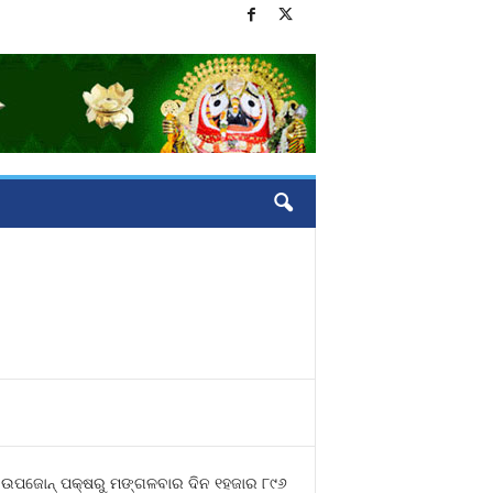
ର ଉପଜୋନ୍‌ ପକ୍ଷରୁ ମଙ୍ଗଳବାର ଦିନ ୧ହଜାର ୮୯୬