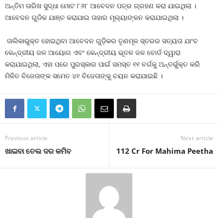
ଅନ୍ତିମ ତାରିଖ ସୁଦ୍ଧା ମୋଟ ୮୬୮ ଆବେଦନ ପତ୍ର ଗ୍ରହଣ କରା ଯାଇଥିଲା ।
ଆବେଦନ ଗୁଡିକ ଯାଞ୍ଚ କରାଯାଇ ତାହାର ମୂଲ୍ୟାଙ୍କନ କରାଯାଇଥିଲା ।
ତାଲିକାଭୁକ୍ତ ହୋଇଥିବା ଆବେଦନ ଗୁଡ଼ିକର ତୃଣମୂଳ ସ୍ତରର ସତ୍ୟତା ଯାଂଚ
କେନ୍ଦ୍ରୀୟ ଜଳ ଆୟୋଗ ଏବଂ କେନ୍ଦ୍ରୀୟ ଭୂତଳ ଜଳ ବୋର୍ଡ ଦ୍ୱାରା
କରାଯାଇଥିଲା, ଏହା ପରେ ପୁରସ୍କାର ପାଇଁ ସମସ୍ତ ୧୧ ବର୍ଗକୁ ଅନ୍ତର୍ଭୁକ୍ତ କରି
ମିଳିତ ବିଜେତାଙ୍କ ସମେତ ୪୧ ବିଜେତାଙ୍କୁ ଚୟନ କରାଯାଇଛି ।
Previous article
Next article
ଖାଇବା ତେଲ ଦର କମିବ
112 Cr For Mahima Peetha