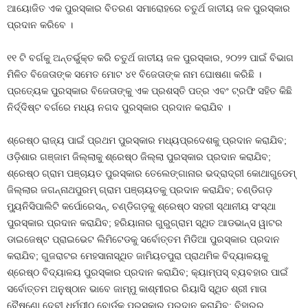
ଆୟୋଜିତ ଏକ ପୁରସ୍କାର ବିତରଣ ସମାରୋହରେ ଚତୁର୍ଥ ଜାତୀୟ ଜଳ ପୁରସ୍କାର
ପ୍ରଦାନ କରିବେ ।
୧୧ ଟି ବର୍ଗକୁ ଅନ୍ତର୍ଭୁକ୍ତ କରି ଚତୁର୍ଥ ଜାତୀୟ ଜଳ ପୁରସ୍କାର, ୨୦୨୨ ପାଇଁ ବିଭାଗ
ମିଳିତ ବିଜେତାଙ୍କ ସମେତ ମୋଟ ୪୧ ବିଜେତାଙ୍କ ନାମ ଘୋଷଣା କରିଛି ।
ପ୍ରତ୍ୟେକ ପୁରସ୍କାର ବିଜେତାଙ୍କୁ ଏକ ପ୍ରଶସ୍ତି ପତ୍ର ଏବଂ ଟ୍ରଫି ସହିତ କିଛି
ନିର୍ଦ୍ଦିଷ୍ଟ ବର୍ଗରେ ମଧ୍ୟ ନଗଦ ପୁରସ୍କାର ପ୍ରଦାନ କରାଯିବ ।
ଶ୍ରେଷ୍ଠ ରାଜ୍ୟ ପାଇଁ ପ୍ରଥମ ପୁରସ୍କାର ମଧ୍ୟପ୍ରଦେଶକୁ ପ୍ରଦାନ କରାଯିବ;
ଓଡ଼ିଶାର ଗଞ୍ଜାମ ଜିଲ୍ଲାକୁ ଶ୍ରେଷ୍ଠ ଜିଲ୍ଲା ପୁରସ୍କାର ପ୍ରଦାନ କରାଯିବ;
ଶ୍ରେଷ୍ଠ ଗ୍ରାମ ପଞ୍ଚାୟତ ପୁରସ୍କାର ତେଲେଙ୍ଗାନାର ଭଦ୍ରାଦ୍ରୀ କୋଥାଗୁଡେମ୍
ଜିଲ୍ଲାର ଜଗନ୍ନାଥପୁରମ୍ ଗ୍ରାମ ପଞ୍ଚାୟତକୁ ପ୍ରଦାନ କରାଯିବ; ଚଣ୍ଡିଗଡ଼
ମ୍ୟୁନିସିପାଲିଟି କର୍ପୋରେସନ୍‌, ଚଣ୍ଡିଗଡ଼କୁ ଶ୍ରେଷ୍ଠ ସହରୀ ସ୍ଥାନୀୟ ସଂସ୍ଥା
ପୁରସ୍କାର ପ୍ରଦାନ କରାଯିବ; ହରିୟାନାର ଗୁରୁଗ୍ରାମ ସ୍ଥିତ ଆଡଭାନ୍ସ ୱାଟର
ଡାଇଜେଷ୍ଟ ପ୍ରାଇଭେଟ ଲିମିଟେଡକୁ ସର୍ବୋତ୍ତମ ମିଡିଆ ପୁରସ୍କାର ପ୍ରଦାନ
କରାଯିବ; ଗୁଜରାଟର ମେହସାନାସ୍ଥିତ ଜାମିୟତପୁରା ପ୍ରାଥମିକ ବିଦ୍ୟାଳୟକୁ
ଶ୍ରେଷ୍ଠ ବିଦ୍ୟାଳୟ ପୁରସ୍କାର ପ୍ରଦାନ କରାଯିବ; କ୍ୟାମ୍ପସ୍ ବ୍ୟବହାର ପାଇଁ
ସର୍ବୋତ୍ତମ ଅନୁଷ୍ଠାନ ଭାବେ ଜାମ୍ମୁ କାଶ୍ମୀରର ରିୟାସି ସ୍ଥିତ ଶ୍ରୀ ମାତା
ବୈଷ୍ଣୋ ଦେବୀ ଧର୍ମପୀଠ ବୋର୍ଡକୁ ପୁରସ୍କାର ପ୍ରଦାନ କରାଯିବ; ବିହାରର