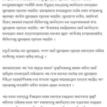
ବେଗୁସରାଇସ୍ଥିତ ବରୌଣି ତାପଜ ବିଦ୍ୟୁତ୍ କେନ୍ଦ୍ରକୁ ସର୍ବୋତ୍ତମ ଉଦ୍ୟୋଗ
ପୁରସ୍କାର ପ୍ରଦାନ କରାଯିବ; ରାଜସ୍ଥାନର ଉଦୟପୁରର ଅର୍ପଣ ସେବା ସଂସ୍ଥାନକୁ
ଶ୍ରେଷ୍ଠ ଏନଜିଓ ପୁରସ୍କାର ପ୍ରଦାନ କରାଯିବ; ଗୁଜରାଟର ନର୍ମଦା, ସଞ୍ଜିବନୀ
ପିଆତ୍ ସହକାରୀ ମଣ୍ଡଳୀ ଲିମିଟେଡ୍‌କୁ ସର୍ବୋତ୍ତମ ଜଳ ବ୍ୟବହାରକାରୀ ସଂଘ
ପୁରସ୍କାର ପ୍ରଦାନ କରାଯିବ; ଏବଂ ସିଏସଆର୍ କାର୍ଯ୍ୟକଳାପ ପାଇଁ ସର୍ବୋତ୍ତମ
ଉଦ୍ୟୋଗ ଭାବେ ଉତ୍ତରପ୍ରଦେଶର ନୋଏଡା ସ୍ଥିତ ଏଚସିଏଲ୍ ଟେକ୍ନୋଲୋଜିଜ୍
ଲିମିଟେଡ୍‌କୁ ପୁରସ୍କାର ପ୍ରଦାନ କରାଯିବ ।
ଚତୁର୍ଥ ଜାତୀୟ ଜଳ ପୁରସ୍କାର, ୨୦୨୨ ପାଇଁ ପୁରସ୍କାର ପ୍ରାପକ ମାନଙ୍କର ତାଲିକା
ଦେଖିବାକୁ ଏଠାରେ କ୍ଲିକ୍ କରନ୍ତୁ ।
ସରକାରଙ୍କର ଏକ ‘ଜଳ ସମୃଦ୍ଧ ଭାରତ’ ଦୃଷ୍ଟିକୋଣକୁ ସାକାର କରିବା ପାଇଁ
ଚାଲିଥିବା ଦେଶବ୍ୟାପି ଅଭିଯାନର ଏକ ଅଂଶ ଭାବରେ ଜାତୀୟ ଜଳ ପୁରସ୍କାର
ବିଭିନ୍ନ ବ୍ୟକ୍ତିବିଶେଷ ତଥା ସଂଗଠନ ଦ୍ୱାରା କରାଯାଇଥିବା ଉତ୍ତମ କାର୍ଯ୍ୟ ଏବଂ
ପ୍ରୟାସକୁ ଉତ୍ସାହିତ କରିବା ଉପରେ ଧ୍ୟାନ ଦେଇଥାଏ ।
ଏହା ଜଳର ମହତ୍ତ୍ୱ ବିଷୟରେ ଲୋକ ମାନଙ୍କ ମଧ୍ୟରେ ସଚେତନତା ସୃଷ୍ଟି
କରିବାର ଅଭିଳାଷ ରଖେ ଏବଂ ସେମାନଙ୍କୁ ସର୍ବୋତ୍ତମ ଜଳ ବ୍ୟବହାର ଅଭ୍ୟାସ