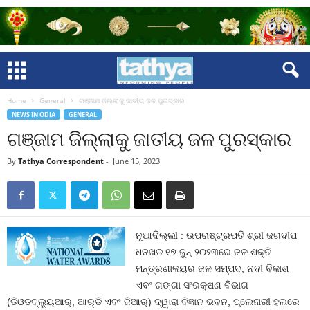
Home
General
ଗଞ୍ଜାମ ଜିଲ୍ଲାକୁ ଜାତୀୟ ଜଳ ପୁରସ୍କାର
NEWS IN ODIA
GENERAL
ଗଞ୍ଜାମ ଜିଲ୍ଲାକୁ ଜାତୀୟ ଜଳ ପୁରସ୍କାର
By
Tathya Correspondent
-
June 15, 2023
ନୂଆଦିଲ୍ଲୀ : ଉପରାଷ୍ଟ୍ରପତି ଶ୍ରୀ ଜଗଦୀପ
ଧନଖଡ ୧୭ ଜୁନ୍ ୨୦୨୩ରେ ଜଳ ଶକ୍ତି
ମନ୍ତ୍ରଣାଳୟର ଜଳ ସମ୍ପଦ, ନଦୀ ବିକାଶ
ଏବଂ ଗଙ୍ଗା ସଂରକ୍ଷଣ ବିଭାଗ
(ଡିଓଡବ୍ଲ୍ୟୁଆର୍‌, ଆର୍‌ଡି ଏବଂ ଜିଆର୍‌) ଦ୍ୱାରା ବିଜ୍ଞାନ ଭବନ, ପ୍ଲେନାରୀ ହଲରେ