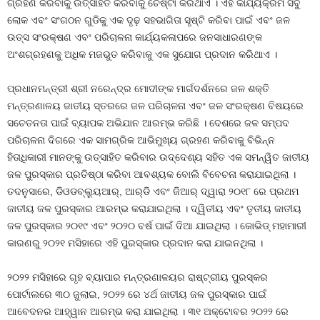
ଗ୍ରହଣ କରିବାକୁ ଉତ୍ସାହିତ କରିବାକୁ ଚେଷ୍ଟା କରିଥାଏ । ଏହି କାର୍ଯ୍ୟକ୍ରମ ସବୁ
ଲୋକ ଏବଂ ସଂଗଠନ ଗୁଡିକୁ ଏକ ଦୃଢ଼ ସହଭାଗିତା ସୃଷ୍ଟି କରିବା ପାଇଁ ଏବଂ ଜଳ
ଉତ୍ସ ସଂରକ୍ଷଣ ଏବଂ ପରିଚାଳନା କାର୍ଯ୍ୟକଳାପରେ ଜନସାଧାରଣଙ୍କ
ଅଂଶଗ୍ରହଣକୁ ଅଧିକ ମଜଭୁତ କରିବାକୁ ଏକ ସୁଯୋଗ ପ୍ରଦାନ କରିଥାଏ ।
ପ୍ରଧାନମନ୍ତ୍ରୀ ଶ୍ରୀ ନରେନ୍ଦ୍ର ମୋଦୀଙ୍କ ମାର୍ଗଦର୍ଶନରେ ଜଳ ଶକ୍ତି
ମନ୍ତ୍ରଣାଳୟ ଜାତୀୟ ସ୍ତରରେ ଜଳ ପରିଚାଳନା ଏବଂ ଜଳ ସଂରକ୍ଷଣ ବିଷୟରେ
ସଚେତନତା ପାଇଁ ବ୍ୟାପକ ଅଭିଯାନ ଆରମ୍ଭ କରିଛି । ଦେଶରେ ଜଳ ସମ୍ପଦ
ପରିଚାଳନା ଦିଗରେ ଏକ ସାମଗ୍ରିକ ଆଭିମୁଖ୍ୟ ଗ୍ରହଣ କରିବାକୁ ବିଭିନ୍ନ
ହିତାଧିକାରୀ ମାନଙ୍କୁ ଉତ୍ସାହିତ କରିବାର ଉଦ୍ଦେଶ୍ୟ ସହିତ ଏକ ସମନ୍ୱିତ ଜାତୀୟ
ଜଳ ପୁରସ୍କାର ପ୍ରତିଷ୍ଠା କରିବା ଆବଶ୍ୟକ ବୋଲି ବିବେଚନା କରାଯାଇଥିଲା ।
ତଦନୁସାରେ, ଡିଓଡବ୍ଲ୍ୟୁଆର୍‌, ଆର୍‌ଡି ଏବଂ ଜିଆର୍ ଦ୍ୱାରା ୨୦୧୮ ରେ ପ୍ରଥମ
ଜାତୀୟ ଜଳ ପୁରସ୍କାର ଆରମ୍ଭ କରାଯାଇଥିଲା । ଦ୍ୱିତୀୟ ଏବଂ ତୃତୀୟ ଜାତୀୟ
ଜଳ ପୁରସ୍କାର ୨୦୧୯ ଏବଂ ୨୦୨୦ ବର୍ଷ ପାଇଁ ଦିଆ ଯାଇଥିଲା । କୋଭିଡ୍ ମହାମାରୀ
କାରଣରୁ ୨୦୨୧ ମସିହାରେ ଏହି ପୁରସ୍କାର ପ୍ରଦାନ କରା ଯାଇନଥିଲା ।
୨୦୨୨ ମସିହାରେ ଗୃହ ବ୍ୟାପାର ମନ୍ତ୍ରଣାଳୟର ରାଷ୍ଟ୍ରୀୟ ପୁରସ୍କର
ପୋର୍ଟାଲରେ ୩୦ ଜୁଲାଇ, ୨୦୨୨ ରେ ୪ର୍ଥ ଜାତୀୟ ଜଳ ପୁରସ୍କାର ପାଇଁ
ଆବେଦନର ଆହ୍ୱାନ ଆରମ୍ଭ କରା ଯାଇଥିଲା । ୩୧ ଅକ୍ଟୋବର ୨୦୨୨ ରେ