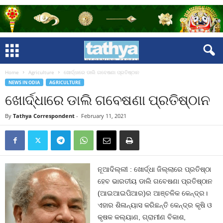
Home
Agriculture
ଖୋର୍ଦ୍ଧାରେ ଡାଲି ଗବେଷଣା ପ୍ରତିଷ୍ଠାନ
NEWS IN ODIA
AGRICULTURE
ଖୋର୍ଦ୍ଧାରେ ଡାଲି ଗବେଷଣା ପ୍ରତିଷ୍ଠାନ
By
Tathya Correspondent
-
February 11, 2021
ନୂଆଦିଲ୍ଲୀ : ଖୋର୍ଦ୍ଧା ଜିଲ୍ଲାରେ ପ୍ରତିଷ୍ଠା
ହେବ ଭାରତୀୟ ଡାଲି ଗବେଷଣା ପ୍ରତିଷ୍ଠାନ
(ଆଇଆଇପିଆର)ର ଆଞ୍ଚଳିକ କେନ୍ଦ୍ର।
ଏହାର ଶିଳାନ୍ୟାସ କରିଛନ୍ତି କେନ୍ଦ୍ର କୃଷି ଓ
କୃଷକ କଲ୍ୟାଣ, ଗ୍ରାମୀଣ ବିକାଶ,