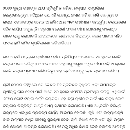
୨୦୨୨ ସୁଦ୍ଧା ଚାଷୀଙ୍କ ଆୟ ଦ୍ବିଗୁଣିତ କରିବା ଲକ୍ଷ୍ୟ ସମ୍ପର୍କରେ
କେନ୍ଦ୍ରମନ୍ତ୍ରୀ କହିଥିଲେ ଯେ ଏହି ଲକ୍ଷ୍ୟ ହାସଲ କରିବା ଲାଗି କେନ୍ଦ୍ର ଓ
ରାଜ୍ୟ ସରକାରଙ୍କ ସମେତ ଆଇସିଏଆର ଏବଂ ଚାଷୀମାନେ ସମ୍ପୂର୍ଣ୍ଣ ତତ୍ପରତାର
ସହିତ କାର୍ଯ୍ୟ କରୁଛନ୍ତି। ପ୍ରଧାନମନ୍ତ୍ରୀ ଫସଲ ବୀମା ଯୋଜନାକୁ ସଂଶୋଧିତ
ଭାବେ ଲାଗୁ କରାଯାଇଛି ଯାହାଫଳରେ ଚାଷୀମାନେ ନିରାପତ୍ତା କଭର ପାଇବା ସହିତ
ଫସଲ ହାନି ଜନିତ କ୍ଷତିଭରଣା କରିପାରିବେ।
ଗତ ୪ ବର୍ଷ ମଧ୍ୟରେ ଚାଷୀମାନେ ବୀମା ପ୍ରିମିୟମ ଆକାରରେ ୧୭ ହଜାର କୋଟି
ଟଙ୍କା ପଇଠ କରିଥିବା ବେଳେ ଆମେ ଏହାଠାରୁ ୫ଗୁଣା ଅଧିକ ବୀମା ଦାବି ୯୦ହଜାର
କୋଟି ଟଙ୍କା ପ୍ରଦାନ କରିସାରିଛୁ। ଏହା ଚାଷୀମାନଙ୍କୁ ବେଶ ଲାଭବାନ କରିବ।
ଶ୍ରୀ ତୋମର କହିଥିଲେ ଯେ ଦେଶର ୮୬ ପ୍ରତିଶତ କ୍ଷୁଦ୍ର ଏବଂ ନାମମାତ୍ର
ଚାଷୀଙ୍କୁ ଲାଭ ଦେବା ପାଇଁ ଆମେ ୧୦ ହଜାର ଏଫପିଓ ପ୍ରତିଷ୍ଠା କରିବୁ, ଏଥିପାଇଁ
୬୮୫୦ କୋଟି ଟଙ୍କା ଖର୍ଚ୍ଚ କରାଯିବ। ଏହା ଛଡ଼ା ଚାଷୀଙ୍କ ପାଇଁ ଏକ ଲକ୍ଷ କୋଟି
ଟଙ୍କାର ଭିତ୍ତିଭୂମି ପାଣ୍ଠି ମଧ୍ୟ ସ୍ଥାପନ କରାଯାଇଛି। ଏହା ଅନ୍ତର୍ଗତ ବିଭିନ୍ନ
ରାଜ୍ୟରେ ଏକାଧିକ ପ୍ରକଳ୍ପ କାର୍ଯ୍ୟ ଆରମ୍ଭ ହୋଇଛି। କୃଷି ଏବଂ ଉଦ୍ୟାନକୃଷି
ଜାତ ଉତ୍ପାଦ ନଷ୍ଟ ହେବାରୁ ସୁରକ୍ଷା ଦେବା ଲାଗି କିଷାନ ରେଳ ଏବଂ କୃଷି ଉଡ଼ାନ
ଭଳି ଯୋଜନା ଆରମ୍ଭ କରାଯାଇଛି। ୧୫୦ରୁ ଅଧିକ କିଷାନ ରେଳ ଚଳାଚଳ ଆରମ୍ଭ