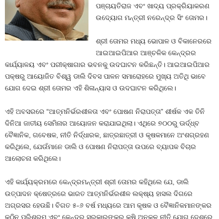
ପଞ୍ଚାୟତିରାଜ ଏବଂ ଖାଦ୍ୟ ପ୍ରକ୍ରିୟାକରଣ
ଉଦ୍ୟୋଗ ମନ୍ତ୍ରୀ ନରେନ୍ଦ୍ର ସିଂ ତୋମର।
ଶ୍ରୀ ତୋମର ମଧ୍ୟ ଭୋପାଳ ଓ ବିକାନେରରେ
ଆଇଆଇପିଆର ଆଞ୍ଚଳିକ କେନ୍ଦ୍ରର
କାର୍ଯ୍ୟାଳୟ ଏବଂ ପରୀକ୍ଷାଗାର ଭବନକୁ ଉଦଘାଟନ କରିଛନ୍ତି। ଆଇଆଇପିଆର
ପକ୍ଷରୁ ଆୟୋଜିତ ବିଶ୍ୱ ଡାଲି ଦିବସ ପାଳନ ସମାରୋହରେ ମୁଖ୍ୟ ଅତିଥି ଭାବେ
ଯୋଗ ଦେଇ ଶ୍ରୀ ତୋମର ଏହି ଶିଳାନ୍ୟାସ ଓ ଉଦଘାଟନ କରିଥିଲେ।
ଏହି ଅବସରରେ “ଆତ୍ମନିର୍ଭରଶୀଳତା ଏବଂ ପୋଷଣ ନିରାପତ୍ତା” ଶୀର୍ଷକ ଏକ ତିନି
ଦିନିଆ ଜାତୀୟ ସେମିନାର ଆୟୋଜନ କରାଯାଇଥିଲା। ଏଥିରେ ୭୦୦ରୁ ଊର୍ଦ୍ଧ୍ବ
ବୈଜ୍ଞାନିକ, ଗବେଷକ, ନୀତି ନିର୍ଦ୍ଧାରକ, ଛାତ୍ରଛାତ୍ରୀ ଓ କୃଷକମାନେ ଅଂଶଗ୍ରହଣ
କରିଥିଲେ, ଯେଉଁମାନେ ଡାଲି ଓ ପୋଷଣ ନିରାପତ୍ତା ଉପରେ ବ୍ୟାପକ ବିଚାର
ଆଲୋଚନା କରିଥିଲେ।
ଏହି କାର୍ଯ୍ୟକ୍ରମରେ କେନ୍ଦ୍ରମନ୍ତ୍ରୀ ଶ୍ରୀ ତୋମର କହିଥିଲେ ଯେ, ଡାଲି
ଉତ୍ପାଦନ କ୍ଷେତ୍ରରେ ଭାରତ ଆତ୍ମନିର୍ଭରଶୀଳ ଲକ୍ଷ୍ୟ ହାସଲ ଦିଗରେ
ଅଗ୍ରସର ହେଉଛି। ବିଗତ ୫-୬ ବର୍ଷ ମଧ୍ୟରେ ଆମ କୃଷକ ଓ ବୈଜ୍ଞାନିକମାନଙ୍କର
କଠିନ ପରିଶ୍ରମ ଏବଂ କେନ୍ଦ୍ର ସରକାରଙ୍କର କୃଷି ଅନୁକୂଳ ନୀତି ଯୋଗୁ ଦେଶରେ