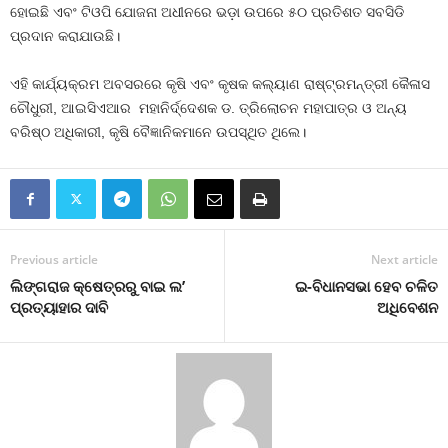
ହୋଇଛି ଏବଂ ଟିଓପି ଯୋଜନା ଅଧୀନରେ ଭଡ଼ା ଉପରେ ୫୦ ପ୍ରତିଶତ ସବସିଡି
ପ୍ରଦାନ କରାଯାଉଛି।
ଏହି କାର୍ଯ୍ୟକ୍ରମ ଅବସରରେ କୃଷି ଏବଂ କୃଷକ କଲ୍ୟାଣ ରାଷ୍ଟ୍ରମନ୍ତ୍ରୀ କୈଳାସ
ଚୌଧୁରୀ, ଆଇସିଏଆର ମହାନିର୍ଦ୍ଦେଶକ ଡ. ତ୍ରିଲୋଚନ ମହାପାତ୍ର ଓ ଅନ୍ୟ
ବରିଷ୍ଠ ଅଧିକାରୀ, କୃଷି ବୈଜ୍ଞାନିକମାନେ ଉପସ୍ଥିତ ଥିଲେ।
Previous article
Next article
ଲିଙ୍ଗରାଜ କ୍ଷେତ୍ରରୁ ବାଇ ଲ’
ଇ-ବିଧାନସଭା ହେବ ଚଳିତ
ପ୍ରତ୍ୟାହାର ଦାବି
ଅଧିବେଶନ