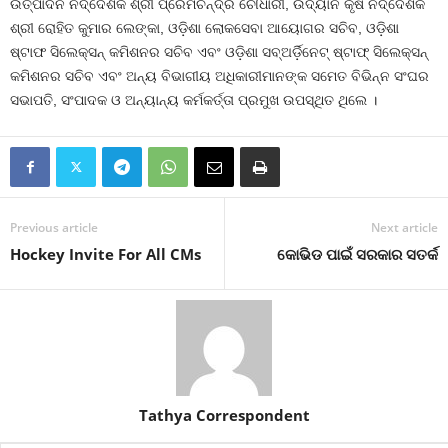
ଉତ୍ପାଦନ ନିର୍ଦ୍ଦେଶକ ଶ୍ରୀ ପ୍ରେମଚନ୍ଦ୍ର ଚୌଧାରୀ, ଉଦ୍ୟାନ କୃଷି ନିର୍ଦ୍ଦେଶକ
ଶ୍ରୀ ରୋହିତ କୁମାର ଲେଙ୍କା, ଓଡ଼ିଶା ଲୋକସେବା ଆୟୋଗର ସଚିବ, ଓଡ଼ିଶା
ଷ୍ଟାଫ ସିଲେକ୍‌ସନ୍‌ କମିଶନର ସଚିବ ଏବଂ ଓଡ଼ିଶା ସବ୍‌ଅର୍ଡ଼ିନେଟ୍‌ ଷ୍ଟାଫ୍‌ ସିଲେକ୍‌ସନ୍‌
କମିଶନର ସଚିବ ଏବଂ ଅନ୍ୟ ବିଭାଗୀୟ ଅଧିକାରୀମାନଙ୍କ ସମେତ ବିଭିନ୍ନ ସଂଘର
ସଭାପତି, ସଂପାଦକ ଓ ଅନ୍ୟାନ୍ୟ କର୍ମକର୍ତ୍ତା ପ୍ରମୁଖ ଉପସ୍ଥିତ ଥିଲେ ।
Previous article
Next article
Hockey Invite For All CMs
କୋଭିଡ ପାଇଁ ସରକାର ସତର୍କ
Tathya Correspondent