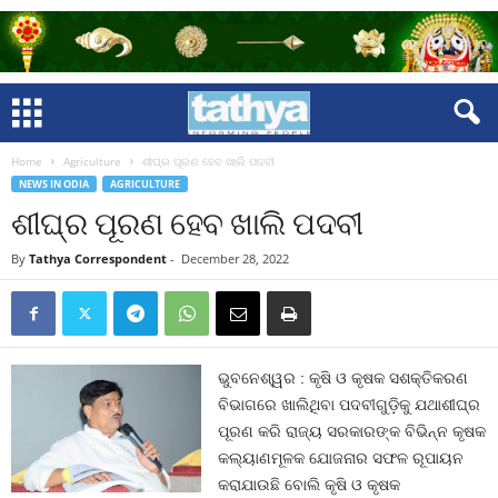
Home
Agriculture
ଶୀଘ୍ର ପୂରଣ ହେବ ଖାଲି ପଦବୀ
NEWS IN ODIA
AGRICULTURE
ଶୀଘ୍ର ପୂରଣ ହେବ ଖାଲି ପଦବୀ
By
Tathya Correspondent
-
December 28, 2022
ଭୁବନେଶ୍ୱର : କୃଷି ଓ କୃଷକ ସଶକ୍ତିକରଣ
ବିଭାଗରେ ଖାଲିଥିବା ପଦବୀଗୁଡ଼ିକୁ ଯଥାଶୀଘ୍ର
ପୂରଣ କରି ରାଜ୍ୟ ସରକାରଙ୍କ ବିଭିନ୍ନ କୃଷକ
କଲ୍ୟାଣମୂଳକ ଯୋଜନାର ସଫଳ ରୂପାୟନ
କରାଯାଉଛି ବୋଲି କୃଷି ଓ କୃଷକ