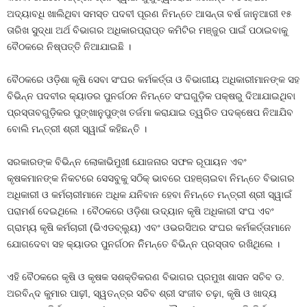
ଅଦ୍ୟାବଧି ଖାଲିଥିବା ସମସ୍ତ ପଦବୀ ପୂରଣ ନିମନ୍ତେ ଆସନ୍ତା ବର୍ଷ ଜାନୁଆରୀ ୧୫
ତାରିଖ ସୁଦ୍ଧା ଅର୍ଥ ବିଭାଗର ଅଧିକାରପ୍ରାପ୍ତ କମିଟିର ମଞ୍ଜୁର ପାଇଁ ପଠାଇବାକୁ
ବୈଠକରେ ନିଷ୍ପତ୍ତି ନିଆଯାଇଛି ।
ବୈଠକରେ ଓଡ଼ିଶା କୃଷି ସେବା ସଂଘର କର୍ମକର୍ତ୍ତା ଓ ବିଭାଗୀୟ ଅଧିକାରୀମାନଙ୍କ ସହ
ବିଭିନ୍ନ ପଦବୀର କ୍ୟାଡର ପୁନର୍ଗଠନ ନିମନ୍ତେ ସଂଘଗୁଡ଼ିକ ପକ୍ଷରୁ ଦିଆଯାଇଥିବା
ପ୍ରସ୍ତାବଗୁଡ଼ିକର ପୁଙ୍ଖାନୁପୁଙ୍ଖ ତର୍ଜମା କରାଯାଇ ତ୍ୱରିତ ପଦକ୍ଷେପ ନିଆଯିବ
ବୋଲି ମନ୍ତ୍ରୀ ଶ୍ରୀ ସ୍ୱାଇଁ କହିଛନ୍ତି ।
ସରକାରଙ୍କ ବିଭିନ୍ନ ଲୋକାଭିମୁଖୀ ଯୋଜନାର ସଫଳ ରୂପାୟନ ଏବଂ
କୃଷକମାନଙ୍କ ନିକଟରେ ସେସବୁକୁ ସଠିକ୍‌ ଭାବରେ ପହଞ୍ଚାଇବା ନିମନ୍ତେ ବିଭାଗର
ଅଧିକାରୀ ଓ କର୍ମଚାରୀମାନେ ଅଧିକ ଯନିବାନ ହେବା ନିମନ୍ତେ ମନ୍ତ୍ରୀ ଶ୍ରୀ ସ୍ୱାଇଁ
ପରାମର୍ଶ ଦେଇଥିଲେ । ବୈଠକରେ ଓଡ଼ିଶା ଉଦ୍ୟାନ କୃଷି ଅଧିକାରୀ ସଂଘ ଏବଂ
ଗ୍ରାମ୍ୟ କୃଷି କର୍ମଚାରୀ (ଭିଏଡବ୍ଲୁ୍ୟ) ଏବଂ ଓଭରସିଅର ସଂଘର କର୍ମକର୍ତ୍ତାମାନେ
ଯୋଗଦେବା ସହ କ୍ୟାଡର ପୁନର୍ଗଠନ ନିିମନ୍ତେ ବିଭିନ୍ନ ପ୍ରସ୍ତାବ ରଖିଥିଲେ ।
ଏହି ବୈଠକରେ କୃଷି ଓ କୃଷକ ସଶକ୍ତିକରଣ ବିଭାଗର ପ୍ରମୁଖ ଶାସନ ସଚିବ ଡ.
ଅରବିନ୍ଦ କୁମାର ପାଢ଼ୀ, ସ୍ୱତନ୍ତ୍ର ସଚିବ ଶ୍ରୀ ସଂଜୀବ ଚଢ଼ା, କୃଷି ଓ ଖାଦ୍ୟ