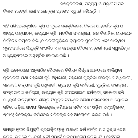
ସଶକ୍ତିକରଣ, ମତ୍ସ୍ୟ ଓ ପ୍ରାଣୀସଂପଦ
ବିକାଶ ମନ୍ତ୍ରୀ ଶ୍ରୀ ରଣେନ୍ଦ୍ର ପ୍ରତାପ ସ୍ୱାଇଁ କହିଛନ୍ତି ।
ଏହି ପରିପ୍ରେକ୍ଷୀରେ କୃଷି ଓ କୃଷକ ସଶକ୍ତିକରଣ ବିଭାଗ ଅନ୍ତର୍ଗତ କୃଷି ଓ
ଖାଦ୍ୟ ଉତ୍ପାଦନ, ଉଦ୍ୟାନ କୃଷି, ମୃତ୍ତିକା ସଂରକ୍ଷଣ, ଜଳ ବିଭାଜିକା ଉନ୍ନୟନ
ନିର୍ଦ୍ଦେଶାଳୟରେ ବିଭିନ୍ନ ପଦବୀଗୁଡ଼ିକର କ୍ୟାଡର ପୁନର୍ଗଠନ ଏବଂ ଖାଲିଥିବା
ମୂଳପଦବୀରେ ନିଯୁକ୍ତି ସଂପର୍କିତ ଏକ ସମୀକ୍ଷା ବୈଠକ ମନ୍ତ୍ରୀ ଶ୍ରୀ ସ୍ୱାଇଁଙ୍କ
ଅଧ୍ୟକ୍ଷତାରେ ଅନୁଷ୍ଠିତ ହୋଇଯାଇଛି ।
କୃଷି ଭବନଠାରେ ଅନୁଷ୍ଠିତ ବୈଠକରେ ବିଭିନ୍ନ ନିର୍ଦ୍ଦେଶାଳୟରେ ଖାଲିଥିବା
ମୂଳପଦବୀ ଯଥା-ସହକାରୀ କୃଷି ଅଧିକାରୀ, ସହକାରୀ ମୃତ୍ତିକା ସଂରକ୍ଷଣ ଅଧିକାରୀ,
ସହକାରୀ ଉଦ୍ୟାନ କୃଷି ଅଧିକାରୀ, ଗ୍ରାମ୍ୟ କୃଷି କର୍ମଚାରୀ, ମୃତ୍ତିକା ସଂରକ୍ଷଣ
ସଂପ୍ରସାରଣ କର୍ମଚାରୀ, ଉଦ୍ୟାନ କୃଷି ସଂପ୍ରସାରଣ କର୍ମଚାରୀ, ସହକାରୀ କୃଷି
ଯନ୍ତ୍ରୀ ଇତ୍ୟାଦିରେ ଶୀଘ୍ର ନିଯୁକ୍ତି ନିମନ୍ତେ ଓଡ଼ିଶା ଲୋକସେବା ଆୟୋଗର
ସଚିବ, ଓଡ଼ିଶା ଷ୍ଟାଫ ସିଲେକ୍‌ସନ୍‌ କମିଶନର ସଚିବ ଏବଂ ଓଡ଼ିଶା ସବ୍‌ଅର୍ଡ଼ିନେଟ୍‌
ଷ୍ଟାଫ୍‌ ସିଲେକ୍‌ସନ୍‌ କମିଶନର ସଚିବଙ୍କ ସହ ଆଲୋଚନା କରାଯାଇଛି ।
ସମସ୍ତ ନୂତନ ନିଯୁକ୍ତି ପ୍ର୍ରକି୍ରୟାକୁ ଆସନ୍ତା ବର୍ଷ ମାର୍ଚ୍ଚ ମାସ ସୁଦ୍ଧା ଶେଷ
କରିବା ଉପରେ ମନ୍ତ୍ରୀ ଶ୍ରୀ ସ୍ୱାଇଁ ଗୁରୁତ୍ୱାରୋପ କରିଛନ୍ତି । ସେହିପରି