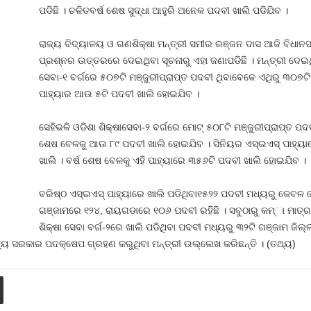
ପଡିଛି । ଚଳିତବର୍ଷ ଶେଷ ସୁଦ୍ଧା ଆହୁରି ଅନେକ ପଦବୀ ଖାଲି ପଡିଯିବ ।
ରାଜ୍ୟ ବିଦ୍ୟାଳୟ ଓ ଗଣଶିକ୍ଷା ମନ୍ତ୍ରୀ ସମୀର ରଞ୍ଜନ ଦାସ ଆଜି ବିଧାନ
ପ୍ରଶ୍ନର ଉତ୍ତରରେ ଦେଇଥିବା ସୂଚନାରୁ ଏହା ଜଣାପଡିଛି । ମନ୍ତ୍ରୀ ଦେଇଥି
ସେବା-୧ ବର୍ଗରେ ୫୦୭ଟି ମଞ୍ଜୁରୀପ୍ରାପ୍ତ ପଦବୀ ଥିବାବେଳେ ଏଥିରୁ ୩୦୭ଟି 
ପାହ୍ୟାର ଆଉ ୫ଟି ପଦବୀ ଖାଲି ହୋଇଯିବ ।
ସେହିଭଳି ଓଡିଶା ଶିକ୍ଷାସେବା-୨ ବର୍ଗରେ ମୋଟ୍‍ ୫୦୮ଟି ମଞ୍ଜୁରୀପ୍ରାପ୍ତ ପଦବ
ଶେଷ ବେଳକୁ ଆଉ ୮୯ ପଦବୀ ଖାଲି ହୋଇଯିବ । ସିନିୟର ଏସ୍‍ଇଏସ୍‍ ପାହ୍ୟା
ଖାଲି । ବର୍ଷ ଶେଷ ବେଳକୁ ଏହି ପାହ୍ୟାରେ ୩୫୬ଟି ପଦବୀ ଖାଲି ହୋଇଯିବ ।
ବରିଷ୍ଠ ଏସ୍‍ଇଏସ୍‍ ପାହ୍ୟାରେ ଖାଲି ପଡିଥିବା୧୫୨୨ ପଦବୀ ମଧ୍ୟରୁ କେବଳ
ଗଞ୍ଜାମରେ ୧୨୪, ରାୟଗଡାରେ ୧୦୬ ପଦବୀ ରହିଛି । ସବୁଠାରୁ କମ୍‍ା ମାତ୍ର
ଶିକ୍ଷା ସେବା ବର୍ଗ-୨ରେ ଖାଲି ପଡିଥିବା ପଦବୀ ମଧ୍ୟରୁ ୩୨ଟି ଗଞ୍ଜାମ ଜିଲ୍
ାଜ୍ୟ ସରକାର ପଦକ୍ଷେପ ଗ୍ରହଣ କରୁଥିବା ମନ୍ତ୍ରୀ ଉଲ୍ଲେଖ କରିଛନ୍ତି । (ତଥ୍ୟ)