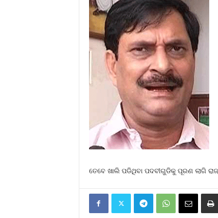
ତେବେ ଖାଲି ପଡିଥିବା ପଦବୀଗୁଡିକୁ ପୂରଣ ଲାଗି ର