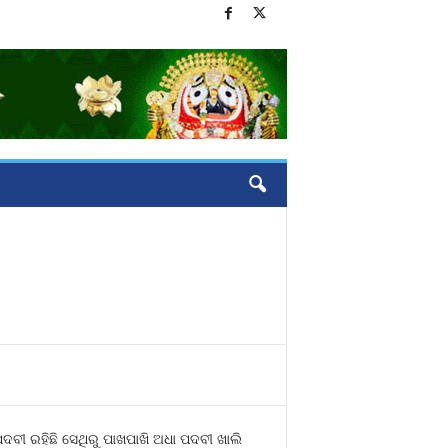
ପଦବୀ ରହିଛି ସେଥିରୁ ପାଖପାଖି ଅଧା ପଦବୀ ଖାଲି