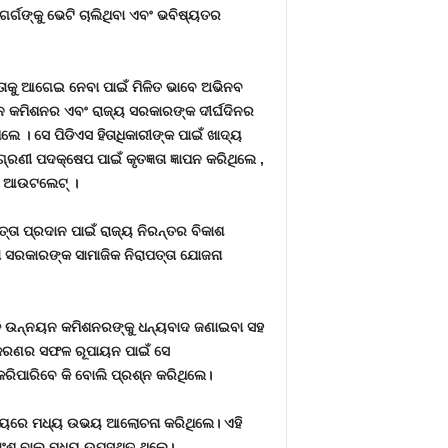
୍ଗଙ୍କୁ ଭେଟି ଚାଲିଥିବା ଏବଂ ଭବିଷ୍ୟତର
ତାକୁ ଆଗେଇ ନେବା ପାଇଁ ମିଳିତ ଭାବେ ଅଭିନବ
ନ କମିଶନର ଏବଂ ରାଜ୍ୟ ସରକାରଙ୍କ ଦୀର୍ଘଦିନର
। ସେ ପିଡିଏସ ହିତାଧିକାରୀଙ୍କ ପାଇଁ ଖାଦ୍ୟ
ରଣୀ ପଦକ୍ଷେପ ପାଇଁ କୃତଜ୍ଞତା ଜ୍ଞାପନ କରିଥିଲେ
,
ିତ ଆଉଟଲେଟ୍ ।
ତ୍ତା ପ୍ରଦାନ ପାଇଁ ରାଜ୍ୟ ନିରନ୍ତର ବିକାଶ
ଶା ସରକାରଙ୍କ ସାମାଜିକ ନିରାପତ୍ତା ଯୋଜନା
ଇଡି ଉନ୍ନୟନ କମିଶନରଙ୍କୁ ଧନ୍ୟବାଦ ଜଣାଇବା ସହ
୍ଗୀକରଣର ସଫଳ ରୂପାୟନ ପାଇଁ ସେ
ରିପାରିବେ କି ବୋଲି ପ୍ରଶ୍ନ କରିଥିଲେ।
 ବିଷୟରେ ମଧ୍ୟ ଉଭୟ ଆଲୋଚନା କରିଥିଲେ। ଏହି
ଂଶୁ ବାଲ ମଧ୍ୟ ଉପସ୍ଥିତ ଥିଲେ।