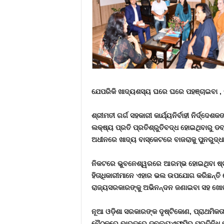
ଯେପରିକି ଖାଦ୍ୟଶସ୍ୟ ଘରେ ଘରେ ପହଞ୍ଚାଇବା , ନ
ଶ୍ରୀମତୀ ଗର୍ଗ ସହକାରୀ କାର୍ଯ୍ୟନିର୍ବାହୀ ନିର୍ଦ୍
ଲକ୍ଷ୍ୟ ପ୍ରତି ପ୍ରତିଶ୍ରୁତିବଦ୍ଧ ହୋଇଥିବାରୁ ଡବ
ଅଧୀନରେ ଖାଦ୍ୟ ବାସ୍କେଟରେ ବାଜରାକୁ ପୁନରୁଦ୍
ନିକଟରେ ଭୁବନେଶ୍ୱରରେ ଆରମ୍ଭ ହୋଇଥିବା ଷ୍ଟାଣ
ହିତାଧିକାରୀମାନେ ଏହାର ଭଲ ଉପଯୋଗ କରିଛନ୍ତି ବ
ରାଜ୍ୟସରକାରଙ୍କୁ ଅଭିନନ୍ଦନ ଜଣାଇବା ସହ ଖୋଲା 
ନୂଆ ଓଡ଼ିଶା ସରକାରଙ୍କ ଦୃଷ୍ଟିକୋଣ
, ପ୍ରାଥମିକ
ବୈଠକରେ ଭାରତରେ ଡବ୍ଲ୍ୟୁଏଫ୍ପିର ପ୍ରତିନିଧି ତ