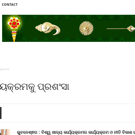
CONTACT
ପ୍ରଶଂସା
୍ଯ୍ୟକ୍ରମକୁ ପ୍ରଶଂସା
ଭୁବନେଶ୍ଵର : ବିଶ୍ୱ ଖାଦ୍ୟ କାର୍ଯ୍ୟକ୍ରମର କାର୍ଯ୍ୟକ୍ରମ ଓ ନୀତି ବିକାଶ ର 