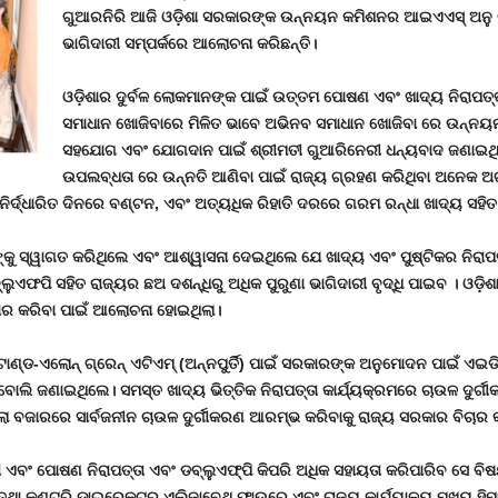
ଗୁଆରନିରି ଆଜି ଓଡ଼ିଶା ସରକାରଙ୍କ ଉନ୍ନୟନ କମିଶନର ଆଇଏଏସ୍ ଅନୁ ଗର
ଭାଗିଦାରୀ ସମ୍ପର୍କରେ ଆଲୋଚନା କରିଛନ୍ତି।
ଓଡ଼ିଶାର ଦୁର୍ବଳ ଲୋକମାନଙ୍କ ପାଇଁ ଉତ୍ତମ ପୋଷଣ ଏବଂ ଖାଦ୍ୟ ନିରାପତ୍
ସମାଧାନ ଖୋଜିବାରେ ମିଳିତ ଭାବେ ଅଭିନବ ସମାଧାନ ଖୋଜିବା ରେ ଉନ୍ନୟ
ସହଯୋଗ ଏବଂ ଯୋଗଦାନ ପାଇଁ ଶ୍ରୀମତୀ ଗୁଆରିନେରୀ ଧନ୍ୟବାଦ ଜଣାଇଥିଲେ 
ଉପଲବ୍ଧତା ରେ ଉନ୍ନତି ଆଣିବା ପାଇଁ ରାଜ୍ୟ ଗ୍ରହଣ କରିଥିବା ଅନେକ ଅଗ୍
ିର୍ଦ୍ଧାରିତ ଦିନରେ ବଣ୍ଟନ, ଏବଂ ଅତ୍ୟଧିକ ରିହାତି ଦରରେ ଗରମ ରନ୍ଧା ଖାଦ୍ୟ ସହ
ଦେଶକଙ୍କୁ ସ୍ୱାଗତ କରିଥିଲେ ଏବଂ ଆଶ୍ୱାସନା ଦେଇଥିଲେ ଯେ ଖାଦ୍ୟ ଏବଂ ପୁଷ୍ଟିକର ନିରାପ
୍ଲୁଏଫପି ସହିତ ରାଜ୍ୟର ଛଅ ଦଶନ୍ଧିରୁ ଅଧିକ ପୁରୁଣା ଭାଗିଦାରୀ ବୃଦ୍ଧି ପାଇବ । ଓଡ଼ି
ଧାର କରିବା ପାଇଁ ଆଲୋଚନା ହୋଇଥିଲା।
୍ଡ-ଏଲୋନ୍ ଗ୍ରେନ୍ ଏଟିଏମ୍ (ଅନ୍ନପୁର୍ତି) ପାଇଁ ସରକାରଙ୍କ ଅନୁମୋଦନ ପାଇଁ ଏ
ୋଲି ଜଣାଇଥିଲେ। ସମସ୍ତ ଖାଦ୍ୟ ଭିତ୍ତିକ ନିରାପତ୍ତା କାର୍ଯ୍ୟକ୍ରମରେ ଚାଉଳ ଦୁର
ବଜାରରେ ସାର୍ବଜନୀନ ଚାଉଳ ଦୁର୍ଗୀକରଣ ଆରମ୍ଭ କରିବାକୁ ରାଜ୍ୟ ସରକାର ବିଚାର କ
ତା ଏବଂ ପୋଷଣ ନିରାପତ୍ତା ଏବଂ ଡବ୍ଲୁଏଫ୍ପି କିପରି ଅଧିକ ସହାୟତା କରିପାରିବ ସେ
ଥା କଣ୍ଟ୍ରି ଡାଇରେକ୍ଟର ଏଲିଜାବେଥ ଫାଉରେ ଏବଂ ରାଜ୍ୟ କାର୍ଯ୍ୟାଳୟ ମୁଖ୍ୟ ହିମା