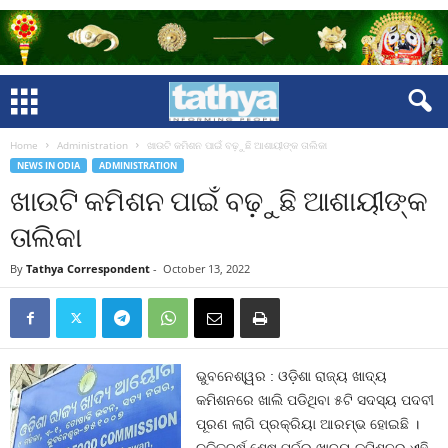
Home
Administration
ଖାଉଟି କମିଶନ ପାଇଁ ବଢ଼ୁଛି ଆଶାୟୀଙ୍କ ତାଲିକା
NEWS IN ODIA
ADMINISTRATION
ଖାଉଟି କମିଶନ ପାଇଁ ବଢ଼ୁଛି ଆଶାୟୀଙ୍କ
ତାଲିକା
By
Tathya Correspondent
-
October 13, 2022
ଭୁବନେଶ୍ୱର : ଓଡ଼ିଶା ରାଜ୍ୟ ଖାଦ୍ୟ
କମିଶନରେ ଖାଲି ପଡିଥିବା ୫ଟି ସଦସ୍ୟ ପଦବୀ
ପୂରଣ ଲାଗି ପ୍ରକ୍ରିୟା ଆରମ୍ଭ ହୋଇଛି ।