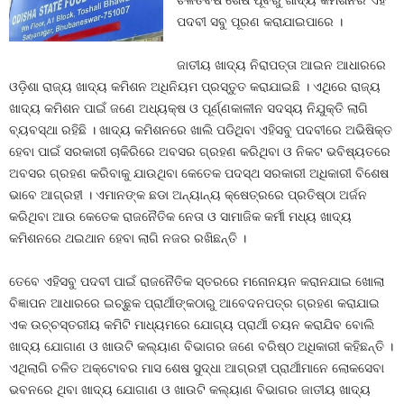
ଚଳିତବର୍ଷ ଶେଷ ପୂର୍ବରୁ ଖାଦ୍ୟ କମିଶନର ଏହି
ପଦବୀ ସବୁ ପୂରଣ କରାଯାଇପାରେ ।
ଜାତୀୟ ଖାଦ୍ୟ ନିରାପତ୍ତା ଆଇନ ଆଧାରରେ
ଓଡ଼ିଶା ରାଜ୍ୟ ଖାଦ୍ୟ କମିଶନ ଅଧିନିୟମ ପ୍ରସ୍ତୁତ କରାଯାଇଛି । ଏଥିରେ ରାଜ୍ୟ
ଖାଦ୍ୟ କମିଶନ ପାଇଁ ଜଣେ ଅଧ୍ୟକ୍ଷ ଓ ପୂର୍ଣ୍ଣକାଳୀନ ସଦସ୍ୟ ନିଯୁକ୍ତି ଲାଗି
ବ୍ୟବସ୍ଥା ରହିଛି । ଖାଦ୍ୟ କମିଶନରେ ଖାଲି ପଡିଥିବା ଏହିସବୁ ପଦବୀରେ ଅଭିଷିକ୍ତ
ହେବା ପାଇଁ ସରକାରୀ ଚାକିରିରେ ଅବସର ଗ୍ରହଣ କରିଥିବା ଓ ନିକଟ ଭବିଷ୍ୟତରେ
ଅବସର ଗ୍ରହଣ କରିବାକୁ ଯାଉଥିବା କେତେକ ପଦସ୍ଥ ସରକାରୀ ଅଧିକାରୀ ବିଶେଷ
ଭାବେ ଆଗ୍ରହୀ । ଏମାନଙ୍କ ଛଡା ଅନ୍ୟାନ୍ୟ କ୍ଷେତ୍ରରେ ପ୍ରତିଷ୍ଠା ଅର୍ଜନ
କରିଥିବା ଆଉ କେତେକ ରାଜନୈତିକ ନେତା ଓ ସାମାଜିକ କର୍ମୀ ମଧ୍ୟ ଖାଦ୍ୟ
କମିଶନରେ ଥଇଥାନ ହେବା ଲାଗି ନଜର ରଖିଛନ୍ତି ।
ତେବେ ଏହିସବୁ ପଦବୀ ପାଇଁ ରାଜନୈତିକ ସ୍ତରରେ ମନୋନୟନ କରାନଯାଇ ଖୋଲା
ବିଜ୍ଞାପନ ଆଧାରରେ ଇଚ୍ଛୁକ ପ୍ରାର୍ଥୀଙ୍କଠାରୁ ଆବେଦନପତ୍ର ଗ୍ରହଣ କରାଯାଇ
ଏକ ଉଚ୍ଚସ୍ତରୀୟ କମିଟି ମାଧ୍ୟମରେ ଯୋଗ୍ୟ ପ୍ରାର୍ଥୀ ଚୟନ କରାଯିବ ବୋଲି
ଖାଦ୍ୟ ଯୋଗାଣ ଓ ଖାଉଟି କଲ୍ୟାଣ ବିଭାଗର ଜଣେ ବରିଷ୍ଠ ଅଧିକାରୀ କହିଛନ୍ତି ।
ଏଥିଲାଗି ଚଳିତ ଅକ୍ଟୋବର ମାସ ଶେଷ ସୁଦ୍ଧା ଆଗ୍ରହୀ ପ୍ରାର୍ଥୀମାନେ ଲୋକସେବା
ଭବନରେ ଥିବା ଖାଦ୍ୟ ଯୋଗାଣ ଓ ଖାଉଟି କଲ୍ୟାଣ ବିଭାଗର ଜାତୀୟ ଖାଦ୍ୟ