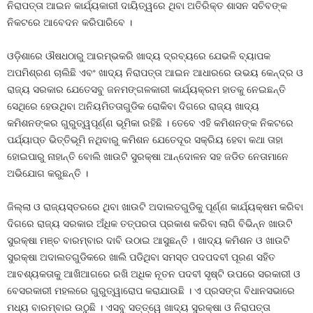
ନିରାପତ୍ତା ଆଇନ କାର୍ଯ୍ୟକାରୀ ଦାୟିତ୍ୱରେ ଥିବା ଅତିରିକ୍ତ ଶାସନ ସଚିବଙ୍କ
ନିକଟରେ ଆବେଦନ କରିପାରିବେ ।
ଓଡ଼ିଶାରେ ଔଷଧଠାରୁ ଆରମ୍ଭକରି ଖାଦ୍ୟ ଦ୍ରବ୍ୟରେ ଯେଭଳି ବ୍ୟାପକ
ଅପମିଶ୍ରଣ ଚାଲିଛି ଏବଂ ଖାଦ୍ୟ ନିରାପତ୍ତା ଆଇନ ଆଧାରରେ ଉଭୟ କେନ୍ଦ୍ର ଓ
ରାଜ୍ୟ ସରକାର ଯେତେସବୁ ଜନମଙ୍ଗଳକାରୀ କାର୍ଯ୍ୟକ୍ରମ ହାତକୁ ନେଇଛନ୍ତି
ସେଥିରେ ହେଉଥିବା ଅନିୟମିତତାଗୁଡିକ ରୋକିବା ଦିଗରେ ରାଜ୍ୟ ଖାଦ୍ୟ
କମିଶନଙ୍କର ଗୁରୁତ୍ୱପୂର୍ଣ୍ଣ ଭୂମିକା ରହିଛି । ତେବେ ଏହି କମିଶନଙ୍କ ନିକଟରେ
ପର୍ଯ୍ୟାପ୍ତ ଭିତ୍ତିଭୂମି ନଥିବାରୁ କମିଶନ ଯେତେଦୂର ସକ୍ରିୟ ହେବା କଥା ତାହା
ହୋଇପାରୁ ନାହାନ୍ତି ବୋଲି ଖାଉଟି ସୁରକ୍ଷା ଆନ୍ଦୋଳନ ସହ ଜଡିତ ନେତାମାନେ
ଅଭିଯୋଗ କରୁଛନ୍ତି ।
ଜିଲ୍ଲା ଓ ରାଜ୍ୟସ୍ତରରେ ଥିବା ଖାଉଟି ଅଦାଲତଗୁଡିକୁ ପୂର୍ଣ୍ଣ କାର୍ଯ୍ୟକ୍ଷମ କରିବା
ଦିଗରେ ରାଜ୍ୟ ସରକାର ଅଁଧିକ ତତ୍ପରତା ପ୍ରକାଶ କରିବା ଲାଗି ବିଭିନ୍ନ ଖାଉଟି
ସୁରକ୍ଷା ମଞ୍ଚ ବାରମ୍ବାର ଦାବି ଉଠାଇ ଆସୁଛନ୍ତି । ଖାଦ୍ୟ କମିଶନ ଓ ଖାଉଟି
ସୁରକ୍ଷା ଅଦାଲତଗୁଡିକରେ ଖାଲି ପଡିଥିବା ସମସ୍ତ ପଦପଦବୀ ପୂରଣ ସହିତ
ଆବଶ୍ୟକତାକୁ ଆଖିଆଗରେ ରଖି ଅଧିକ ନୂତନ ପଦବୀ ସୃଷ୍ଟି ଉପରେ ସରକାରୀ ଓ
ବେସରକାରୀ ମହଲରେ ଗୁରୁତ୍ୱାରୋପ କରାଯାଉଛି । ଏ ପ୍ରସଙ୍ଗ ବିଧାନସଭାରେ
ମଧ୍ୟ ବାରମ୍ବାର ଉଠୁଛି । ଏସବୁ ସତ୍ତ୍ୱେ ଖାଦ୍ୟ ସୁରକ୍ଷା ଓ ନିରାପତ୍ତା