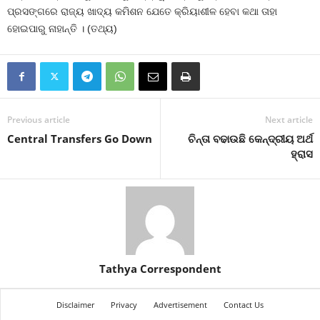
ପ୍ରସଙ୍ଗରେ ରାଜ୍ୟ ଖାଦ୍ୟ କମିଶନ ଯେତେ କ୍ରିୟାଶୀଳ ହେବା କଥା ତାହା
ହୋଇପାରୁ ନାହାନ୍ତି । (ତଥ୍ୟ)
Previous article
Next article
Central Transfers Go Down
ଚିନ୍ତା ବଢାଉଛି କେନ୍ଦ୍ରୀୟ ଅର୍ଥ
ହ୍ରାସ
Tathya Correspondent
Disclaimer
Privacy
Advertisement
Contact Us