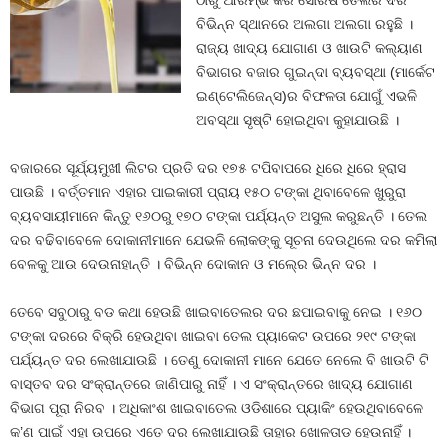
ଠାରୁ ଆରମ୍ଭ କରି ସୋରିଷ ତେଲର ଦର
ବିଭିନ୍ନ ସ୍ଥାନରେ ଅଲଗା ଅଲଗା ରହୁଛି ।
ରାଜ୍ୟ ଖାଦ୍ୟ ଯୋଗାଣ ଓ ଖାଉଟି କଲ୍ୟାଣ
ବିଭାଗର ବଜାର ଗୁଇନ୍ଦା ବ୍ୟବସ୍ଥା (ମାର୍କେଟ
ଇଣ୍ଟେଲିଜେନ୍ସ)ର ବିଫଳତା ଯୋଗୁଁ ଏଭଳି
ଅବସ୍ଥା ସୃଷ୍ଟି ହୋଇଥିବା କୁହାଯାଉଛି ।
ବଜାରରେ ସୂର୍ଯ୍ୟମୁଖୀ ଲିଟର ପ୍ରତି ଦର ୧୭୫ ଟପିବାପରେ ଧିରେ ଧିରେ ହ୍ରାସ
ପାଉଛି । ବର୍ତ୍ତମାନ ଏହାର ପାଇକାରୀ ପ୍ରାୟ ୧୫୦ ଟଙ୍କା ଥିବାବେଳେ ଖୁରୁରା
ବ୍ୟବସାୟୀମାନେ କିନ୍ତୁ ୧୬୦ରୁ ୧୭୦ ଟଙ୍କା ପର୍ଯ୍ୟନ୍ତ ଅସୁଲ କରୁଛନ୍ତି । ତେଲ
ଦର ବଢିବାବେଳେ ଦୋକାନୀମାନେ ଯେଭଳି ଲୋକଙ୍କୁ ସୂଚନା ଦେଉଥିଲେ ଦର କମିଲା
ବେଳକୁ ଆଉ ଦେଉନାହାନ୍ତି । ବିଭିନ୍ନ ଦୋକାନ ଓ ମଲ୍‍ରେ ଭିନ୍ନ ଦର ।
ତେବେ ସବୁଠାରୁ ବଡ କଥା ହେଉଛି ଖାଇବାତେଲର ଦର ଛପାଇବାକୁ ନେଇ । ୧୬୦
ଟଙ୍କା ଦରରେ ବିକ୍ରି ହେଉଥିବା ଖାଇବା ତେଲ ପ୍ୟାକେଟ ଉପରେ ୨୧୯ ଟଙ୍କା
ପର୍ଯ୍ୟନ୍ତ ଦର ଲେଖାଯାଉଛି । ତେଣୁ ଦୋକାନୀ ମାନେ ଯେତେ ନେଲେ ବି ଖାଉଟି ଟି
ବାସ୍ତବ ଦର ସଂକ୍ରାନ୍ତରେ ଜାଣିପାରୁ ନାହିଁ । ଏ ସଂକ୍ରାନ୍ତରେ ଖାଦ୍ୟ ଯୋଗାଣ
ବିଭାଗ ପୂରା ନିରବ । ଅଧିକାଂଶ ଖାଇବାତେଲ ଓଡିଶାରେ ପ୍ୟାକିଂ ହେଉଥିବାବେଳେ
କ’ଣ ପାଇଁ ଏହା ଉପରେ ଏତେ ଦର ଲେଖାଯାଉଛି ତାହାର ଖୋଳତାଡ ହେଉନାହିଁ ।