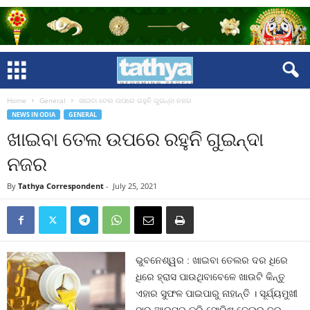
Home
General
ଖାଇବା ତେଲ ଉପରେ ରହୁନି ଗୁଇନ୍ଦା ନଜର
NEWS IN ODIA
GENERAL
ଖାଇବା ତେଲ ଉପରେ ରହୁନି ଗୁଇନ୍ଦା
ନଜର
By
Tathya Correspondent
-
July 25, 2021
ଭୁବନେଶ୍ୱର : ଖାଇବା ତେଲର ଦର ଧିରେ
ଧିରେ ହ୍ରାସ ପାଉଥିବାବେଳେ ଖାଉଟି କିନ୍ତୁ
ଏହାର ସୁଫଳ ପାଇପାରୁ ନାହାନ୍ତି । ସୂର୍ଯ୍ୟମୁଖୀ