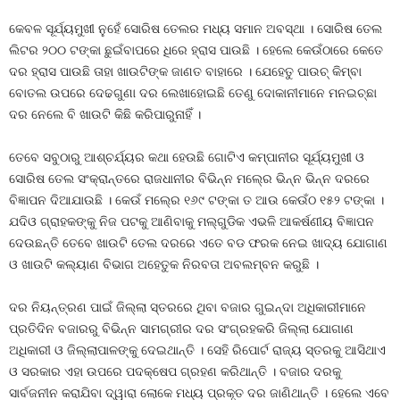
କେବଳ ସୂର୍ଯ୍ୟମୁଖୀ ନୁହେଁ ସୋରିଷ ତେଲର ମଧ୍ୟ ସମାନ ଅବସ୍ଥା । ସୋରିଷ ତେଲ
ଲିଟର ୨୦୦ ଟଙ୍କା ଛୁଇଁବାପରେ ଧିରେ ହ୍ରାସ ପାଉଛି । ହେଲେ କେଉଁଠାରେ କେତେ
ଦର ହ୍ରାସ ପାଉଛି ତାହା ଖାଉଟିଙ୍କ ଜାଣତ ବାହାରେ । ଯେହେତୁ ପାଉଚ୍‍ କିମ୍ବା
ବୋତଲ ଉପରେ ଦେଢଗୁଣା ଦର ଲେଖାହୋଇଛି ତେଣୁ ଦୋକାନୀମାନେ ମନଇଚ୍ଛା
ଦର ନେଲେ ବି ଖାଉଟି କିଛି କରିପାରୁନାହିଁ ।
ତେବେ ସବୁଠାରୁ ଆଶ୍ଚର୍ଯ୍ୟର କଥା ହେଉଛି ଗୋଟିଏ କମ୍ପାନୀର ସୂର୍ଯ୍ୟମୁଖୀ ଓ
ସୋରିଷ ତେଲ ସଂକ୍ରାନ୍ତରେ ରାଜଧାନୀର ବିଭିନ୍ନ ମଲ୍‍ରେ ଭିନ୍ନ ଭିନ୍ନ ଦରରେ
ବିଜ୍ଞାପନ ଦିଆଯାଉଛି । କେଉଁ ମଲ୍‍ରେ ୧୬୯ ଟଙ୍କା ତ ଆଉ କେଉଁଠ ୧୫୨ ଟଙ୍କା ।
ଯଦିଓ ଗ୍ରାହକଙ୍କୁ ନିଜ ପଟକୁ ଆଣିବାକୁ ମଲ୍‍ଗୁଡିକ ଏଭଳି ଆକର୍ଷଣୀୟ ବିଜ୍ଞାପନ
ଦେଉଛନ୍ତି ତେବେ ଖାଉଟି ତେଲ ଦରରେ ଏତେ ବଡ ଫରକ ନେଇ ଖାଦ୍ୟ ଯୋଗାଣ
ଓ ଖାଉଟି କଲ୍ୟାଣ ବିଭାଗ ଅହେତୁକ ନିରବତା ଅବଲମ୍ବନ କରୁଛି ।
ଦର ନିୟନ୍ତ୍ରଣ ପାଇଁ ଜିଲ୍ଲା ସ୍ତରରେ ଥିବା ବଜାର ଗୁଇନ୍ଦା ଅଧିକାରୀମାନେ
ପ୍ରତିଦିନ ବଜାରରୁ ବିଭିନ୍ନ ସାମଗ୍ରୀର ଦର ସଂଗ୍ରହକରି ଜିଲ୍ଲା ଯୋଗାଣ
ଅଧିକାରୀ ଓ ଜିଲ୍ଲାପାଳଙ୍କୁ ଦେଇଥାନ୍ତି । ସେହି ରିପୋର୍ଟ ରାଜ୍ୟ ସ୍ତରକୁ ଆସିଥାଏ
ଓ ସରକାର ଏହା ଉପରେ ପଦକ୍ଷେପ ଗ୍ରହଣ କରିଥାନ୍ତି । ବଜାର ଦରକୁ
ସାର୍ବଜନୀନ କରାଯିବା ଦ୍ୱାରା ଲୋକେ ମଧ୍ୟ ପ୍ରକୃତ ଦର ଜାଣିଥାନ୍ତି । ହେଲେ ଏବେ