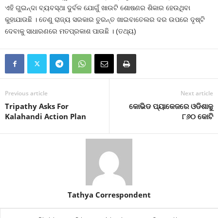
ଏହି ଗୁଇନ୍ଦା ବ୍ୟବସ୍ଥା ଦୁର୍ବଳ ଯୋଗୁଁ ଖାଉଟି ଶୋଷଣର ଶିକାର ହେଉଥିବା
କୁହାଯାଉଛି । ତେଣୁ ରାଜ୍ୟ ସରକାର ତୁରନ୍ତ ଖାଇବାତେଲର ଦର ଉପରେ ଦୃଷ୍ଟି
ଦେବାକୁ ସାଧାରଣରେ ମତପ୍ରକାଶ ପାଉଛି । (ତଥ୍ୟ)
Previous article
Next article
Tripathy Asks For
କୋଭିଡ ପ୍ୟାକେଜରେ ଓଡିଶାକୁ
Kalahandi Action Plan
୮୬୦ କୋଟି
Tathya Correspondent