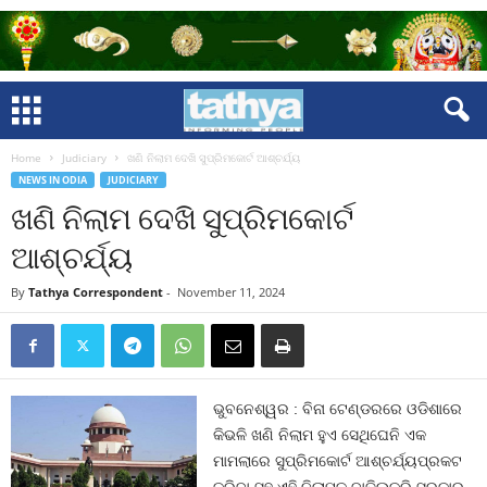
Home
Judiciary
ଖଣି ନିଲାମ ଦେଖି ସୁପ୍ରିମକୋର୍ଟ ଆଶ୍ଚର୍ଯ୍ୟ
NEWS IN ODIA
JUDICIARY
ଖଣି ନିଲାମ ଦେଖି ସୁପ୍ରିମକୋର୍ଟ
ଆଶ୍ଚର୍ଯ୍ୟ
By
Tathya Correspondent
-
November 11, 2024
ଭୁବନେଶ୍ୱର : ବିନା ଟେଣ୍ଡରରେ ଓଡିଶାରେ
କିଭଳି ଖଣି ନିଲାମ ହୁଏ ସେଥିଘେନି ଏକ
ମାମଲାରେ ସୁପ୍ରିମକୋର୍ଟ ଆଶ୍ଚର୍ଯ୍ୟପ୍ରକଟ