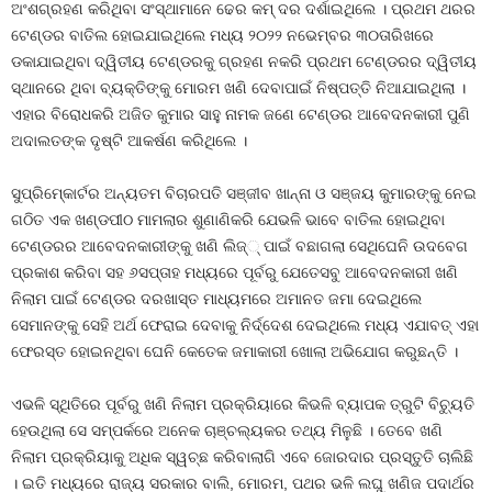
ଅଂଶଗ୍ରହଣ କରିଥିବା ସଂସ୍ଥାମାନେ ଢେର କମ୍‍ ଦର ଦର୍ଶାଇଥିଲେ । ପ୍ରଥମ ଥରର
ଟେଣ୍ଡର ବାତିଲ ହୋଇଯାଇଥିଲେ ମଧ୍ୟ ୨୦୨୨ ନଭେମ୍ବର ୩୦ତାରିଖରେ
ଡକାଯାଇଥିବା ଦ୍ୱିତୀୟ ଟେଣ୍ଡରକୁ ଗ୍ରହଣ ନକରି ପ୍ରଥମ ଟେଣ୍ଡରର ଦ୍ୱିତୀୟ
ସ୍ଥାନରେ ଥିବା ବ୍ୟକ୍ତିଙ୍କୁ ମୋରମ ଖଣି ଦେବାପାଇଁ ନିଷ୍ପତ୍ତି ନିଆଯାଇଥିଲା ।
ଏହାର ବିରୋଧକରି ଅଜିତ କୁମାର ସାହୁ ନାମକ ଜଣେ ଟେଣ୍ଡର ଆବେଦନକାରୀ ପୁଣି
ଅଦାଲତଙ୍କ ଦୃଷ୍ଟି ଆକର୍ଷଣ କରିଥିଲେ ।
ସୁପ୍ରିମ୍‍କୋର୍ଟର ଅନ୍ୟତମ ବିଚାରପତି ସଞ୍ଜୀବ ଖାନ୍ନା ଓ ସଞ୍ଜୟ କୁମାରଙ୍କୁ ନେଇ
ଗଠିତ ଏକ ଖଣ୍ଡପୀଠ ମାମଲାର ଶୁଣାଣିକରି ଯେଭଳି ଭାବେ ବାତିଲ ହୋଇଥିବା
ଟେଣ୍ଡରର ଆବେଦନକାରୀଙ୍କୁ ଖଣି ଲିଜ୍‍୍‍ ପାଇଁ ବଛାଗଲା ସେଥିଘେନି ଉଦବେଗ
ପ୍ରକାଶ କରିବା ସହ ୬ସପ୍ତାହ ମଧ୍ୟରେ ପୂର୍ବରୁ ଯେତେସବୁ ଆବେଦନକାରୀ ଖଣି
ନିଲାମ ପାଇଁ ଟେଣ୍ଡର ଦରଖାସ୍ତ ମାଧ୍ୟମରେ ଅମାନତ ଜମା ଦେଇଥିଲେ
ସେମାନଙ୍କୁ ସେହି ଅର୍ଥ ଫେରାଇ ଦେବାକୁ ନିର୍ଦ୍ଦେଶ ଦେଇଥିଲେ ମଧ୍ୟ ଏଯାବତ୍‍ ଏହା
ଫେରସ୍ତ ହୋଇନଥିବା ଘେନି କେତେକ ଜମାକାରୀ ଖୋଲା ଅଭିଯୋଗ କରୁଛନ୍ତି ।
ଏଭଳି ସ୍ଥିତିରେ ପୂର୍ବରୁ ଖଣି ନିଲାମ ପ୍ରକ୍ରିୟାରେ କିଭଳି ବ୍ୟାପକ ତ୍ରୁଟି ବିଚ୍ୟୁତି
ହେଉଥିଲା ସେ ସମ୍ପର୍କରେ ଅନେକ ଚାଞ୍ଚଲ୍ୟକର ତଥ୍ୟ ମିଳୁଛି । ତେବେ ଖଣି
ନିଲାମ ପ୍ରକ୍ରିୟାକୁ ଅଧିକ ସ୍ୱଚ୍ଛ କରିବାଲାଗି ଏବେ ଜୋରଦାର ପ୍ରସ୍ତୁତି ଚାଲିଛି
। ଇତି ମଧ୍ୟରେ ରାଜ୍ୟ ସରକାର ବାଲି, ମୋରମ, ପଥର ଭଳି ଲଘୁ ଖଣିଜ ପଦାର୍ଥର