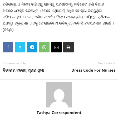
ପରିଚାଳନା ଓ ନିଲାମ ଦାୟିତ୍ୱ ରାଜସ୍ୱ ପ୍ରଶାସନରୁ କାଢିନେଇ ଖଣି ବିଭାଗ
ହାତରେ ନ୍ୟସ୍ତ କରିଛନ୍ତି । ତେବେ ଏଥିଯୋଗୁଁ ଅଧିକ ସମସ୍ୟା ଉପୁଜୁଥିବା
ପରିପ୍ରେକ୍ଷୀରେ ଲଘୁ ଖଣିଜ ପଦାର୍ଥର ନିଲାମ ସଂକ୍ରାନ୍ତୀୟ ଦାୟିତ୍ୱ ପୁଣିଥରେ
ରାଜସ୍ୱ ପ୍ରଶାସନ ହାତକୁ ଫେରାଇଦେବା ଉଚିତ୍‍ ହେବବୋଲି ମତପ୍ରକାଶ ପାଉଛି ।
(ତଥ୍ୟ)
Previous article
Next article
ବିଭାଗର ବଜେଟ୍‍ ବ୍ୟୟ ଧିମା
Dress Code For Nurses
Tathya Correspondent