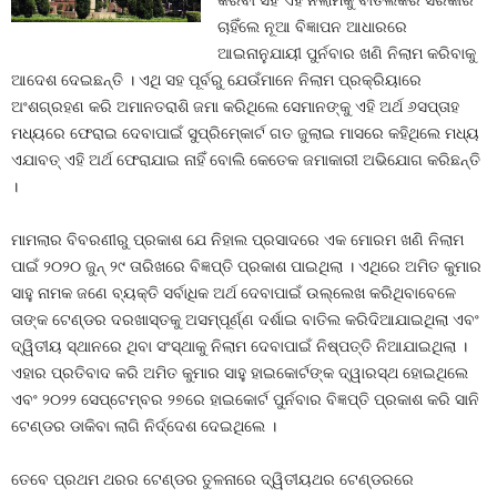
କରିବା ସହ ଏହି ନିଲାମକୁ ବାତିଲକରି ସରକାର
ଚାହିଁଲେ ନୂଆ ବିଜ୍ଞାପନ ଆଧାରରେ
ଆଇନାନୁଯାୟୀ ପୁର୍ନବାର ଖଣି ନିଲାମ କରିବାକୁ
ଆଦେଶ ଦେଇଛନ୍ତି । ଏଥି ସହ ପୂର୍ବରୁ ଯେଉଁମାନେ ନିଲାମ ପ୍ରକ୍ରିୟାରେ
ଅଂଶଗ୍ରହଣ କରି ଅମାନତରାଶି ଜମା କରିଥିଲେ ସେମାନଙ୍କୁ ଏହି ଅର୍ଥ ୬ସପ୍ତାହ
ମଧ୍ୟରେ ଫେରାଇ ଦେବାପାଇଁ ସୁପ୍ରିମ୍‍କୋର୍ଟ ଗତ ଜୁଲାଇ ମାସରେ କହିଥିଲେ ମଧ୍ୟ
ଏଯାବତ୍‍ ଏହି ଅର୍ଥ ଫେରାଯାଇ ନାହିଁ ବୋଲି କେତେକ ଜମାକାରୀ ଅଭିଯୋଗ କରିଛନ୍ତି
।
ମାମଲାର ବିବରଣୀରୁ ପ୍ରକାଶ ଯେ ନିହାଲ ପ୍ରସାଦରେ ଏକ ମୋରମ ଖଣି ନିଲାମ
ପାଇଁ ୨୦୨୦ ଜୁନ୍‍ ୨୯ ତାରିଖରେ ବିଜ୍ଞପ୍ତି ପ୍ରକାଶ ପାଇଥିଲା । ଏଥିରେ ଅମିତ କୁମାର
ସାହୁ ନାମକ ଜଣେ ବ୍ୟକ୍ତି ସର୍ବାଧିକ ଅର୍ଥ ଦେବାପାଇଁ ଉଲ୍ଲେଖ କରିଥିବାବେଳେ
ତାଙ୍କ ଟେଣ୍ଡର ଦରଖାସ୍ତକୁ ଅସମ୍ପୂର୍ଣ୍ଣ ଦର୍ଶାଇ ବାତିଲ କରିଦିଆଯାଇଥିଲା ଏବଂ
ଦ୍ୱିତୀୟ ସ୍ଥାନରେ ଥିବା ସଂସ୍ଥାକୁ ନିଲାମ ଦେବାପାଇଁ ନିଷ୍ପତ୍ତି ନିଆଯାଇଥିଲା ।
ଏହାର ପ୍ରତିବାଦ କରି ଅମିତ କୁମାର ସାହୁ ହାଇକୋର୍ଟଙ୍କ ଦ୍ୱାରସ୍ଥ ହୋଇଥିଲେ
ଏବଂ ୨୦୨୨ ସେପ୍ଟେମ୍ବର ୨୭ରେ ହାଇକୋର୍ଟ ପୁର୍ନବାର ବିଜ୍ଞପ୍ତି ପ୍ରକାଶ କରି ସାନି
ଟେଣ୍ଡର ଡାକିବା ଲାଗି ନିର୍ଦ୍ଦେଶ ଦେଇଥିଲେ ।
ତେବେ ପ୍ରଥମ ଥରର ଟେଣ୍ଡର ତୁଳନାରେ ଦ୍ୱିତୀୟଥର ଟେଣ୍ଡରରେ