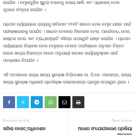
କରାଯିବ । ନମୂନାଗୁଡ଼ିକ ଖୁଚୁରା ବଜାରରୁ ଉଭୟ ଖାଲି ଏବଂ ପ୍ୟାକେଜ୍‌ ତେଲ
ରୂପରେ ସଂଗ୍ରହ କରାଯିବ ।
ପ୍ରଥମ ପର୍ଯ୍ୟାୟରେ ରାଜ୍ୟରୁ ସର୍ବମୋଟ ୧୨୬ଟି ଖାଇବା ତେଲ ନମୂନା ଯାଞ୍ଚ ପାଇଁ
ପରୀକ୍ଷାଗାରକୁ ପଠାଯିବ । ଖାଇବା ତେଲରେ ମିନେରାଲ ତେଲ, ଆର୍ଗେମୋନ୍‌ ତେଲ,
କାଷ୍ଟର ତେଲ ଏବଂ ଟ୍ରାନ୍ସଫ୍ୟାଟି ଏସିଡ୍‌ର ଉପସ୍ଥିତି ଯାଞ୍ଚ କରାଯିବ । ପ୍ରଥମ
ପର୍ଯ୍ୟାୟରେ ନିୟାମକ ତେଲ ନମୂନାରେ ତେଲର ଅପମିଶ୍ରଣ ଅନୁପାତ ଚିହ୍ନଟ
ହେଲେ ଖାଦ୍ୟ ନିରାପତ୍ତା ଆଇନ ଅନୁଯାୟୀ କଠୋର କାର୍ଯ୍ୟାନୁଷ୍ଠାନ ପାଇଁ
ପଦକ୍ଷେପ ନିଆଯିବ ।
ଏହି ଅବସରରେ ରାଜ୍ୟ ଖାଦ୍ୟ ସୁରକ୍ଷା ନିର୍ଦ୍ଦେଶକ ଡା. ପି.କେ. ମହାପାତ୍ର, ରାଜ୍ୟ
ଖାଦ୍ୟ ସୁରକ୍ଷା ଅଧିକାରୀ ପ୍ରତୀକ୍ଷା ଦାସମହାପାତ୍ର ପ୍ରମୁଖ ଉପସ୍ଥିତ ଥିଲେ ।
Previous article
Next article
ସରିଲା ବଜେଟ୍‍ ଅଧିବେଶନ
ଆଧାର ସଂଯୋଗୀକରଣ ପ୍ରକିୟା
ଆରମ୍ଭ