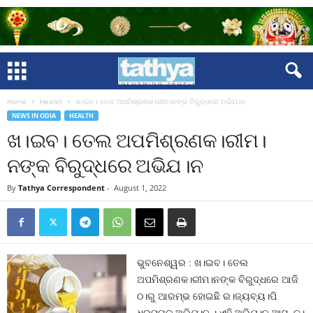
Home
Health
ଖ।ଇବ। ତେଲ ଅପମିଶ୍ରଣକ।ରୀମ।ନଙ୍କ ବିରୁଦ୍ଧରେ ଅଭିଯ।ନ
NEWS IN ODIA
HEALTH
ଖ।ଇବ। ତେଲ ଅପମିଶ୍ରଣକ।ରୀମ।
ନଙ୍କ ବିରୁଦ୍ଧରେ ଅଭିଯ।ନ
By
Tathya Correspondent
-
August 1, 2022
ଭୁବନେଶ୍ୱର : ଖ।ଇବ। ତେଲ
ଅପମିଶ୍ରଣକ।ରୀମ।ନଙ୍କ ବିରୁଦ୍ଧରେ ଆଜି
ଠ।ରୁ ଆରମ୍ଭ ହୋଇଛି ର।ଜ୍ୟବ୍ୟ।ପି