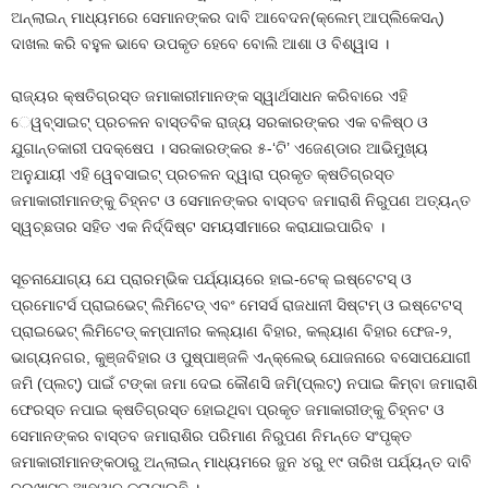
ଅନ୍‌ଲାଇନ୍‌ ମାଧ୍ୟମରେ ସେମାନଙ୍‌କର ଦାବି ଆବେଦନ(କ୍ଲେମ୍‌ ଆପ୍ଲିକେସନ୍‌)
ଦାଖଲ କରି ବହୁଳ ଭାବେ ଉପକୃତ ହେବେ ବୋଲି ଆଶା ଓ ବିଶ୍ୱାସ ।
ରାଜ୍ୟର କ୍ଷତିଗ୍ରସ୍ତ ଜମାକାରୀମାନଙ୍କ ସ୍ୱାର୍ଥସାଧନ କରିବାରେ ଏହି
େୱବ୍‌ସାଇଟ୍‌ ପ୍ରଚଳନ ବାସ୍ତବିକ ରାଜ୍ୟ ସରକାରଙ୍କର ଏକ ବଳିଷ୍ଠ ଓ
ଯୁଗାନ୍ତକାରୀ ପଦକ୍ଷେପ । ସରକାରଙ୍କର ୫-‘ଟି’ ଏଜେଣ୍ଡାର ଆଭିମୁଖ୍ୟ
ଅନୁଯାୟୀ ଏହି ୱେବସାଇଟ୍‍ ପ୍ରଚଳନ ଦ୍ୱାରା ପ୍ରକୃତ କ୍ଷତିଗ୍ରସ୍ତ
ଜମାକାରୀମାନଙ୍କୁ ଚିହ୍ନଟ ଓ ସେମାନଙ୍କର ବାସ୍ତବ ଜମାରାଶି ନିରୁପଣ ଅତ୍ୟନ୍ତ
ସ୍ୱଚ୍ଛତାର ସହିତ ଏକ ନିର୍ଦ୍ଦିଷ୍ଟ ସମୟସୀମାରେ କରାଯାଇପାରିବ ।
ସୂଚନାଯୋଗ୍ୟ ଯେ ପ୍ରାରମ୍ଭିକ ପର୍ଯ୍ୟାୟରେ ହାଇ-ଟେକ୍‌ ଇଷ୍ଟେଟସ୍‌ ଓ
ପ୍ରମୋଟର୍ସ ପ୍ରାଇଭେଟ୍‌ ଲିମିଟେଡ୍‌ ଏବଂ ମେସର୍ସ ରାଜଧାନୀ ସିଷ୍ଟମ୍‌ ଓ ଇଷ୍ଟେଟସ୍‌
ପ୍ରାଇଭେଟ୍‌ ଲିମିଟେଡ୍‌ କମ୍ପାନୀର କଲ୍ୟାଣ ବିହାର, କଲ୍ୟାଣ ବିହାର ଫେଜ-୨,
ଭାଗ୍ୟନଗର, କୁଞ୍ଜବିହାର ଓ ପୁଷ୍ପାଞ୍ଜଳି ଏନ୍‌କ୍ଲେଭ୍‌ ଯୋଜନାରେ ବସୋପଯୋଗୀ
ଜମି (ପ୍ଲଟ୍‌) ପାଇଁ ଟଙ୍କା ଜମା ଦେଇ କୌଣସି ଜମି(ପ୍ଲଟ୍‌) ନପାଇ କିମ୍ବା ଜମାରାଶି
ଫେରସ୍ତ ନପାଇ କ୍ଷତିଗ୍ରସ୍ତ ହୋଇଥିବା ପ୍ରକୃତ ଜମାକାରୀଙ୍କୁ ଚିହ୍ନଟ ଓ
ସେମାନଙ୍କର ବାସ୍ତବ ଜମାରାଶିର ପରିମାଣ ନିରୁପଣ ନିମନ୍ତେ ସଂପୃକ୍ତ
ଜମାକାରୀମାନଙ୍କଠାରୁ ଅନ୍‌ଲାଇନ୍‌ ମାଧ୍ୟମରେ ଜୁନ ୪ରୁ ୧୯ ତାରିଖ ପର୍ଯ୍ୟନ୍ତ ଦାବି