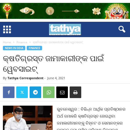
Home
Finance
କ୍ଷତିଗ୍ରସ୍ତ ଜାମାକାରୀଙ୍କ ପାଇଁ ୱେବସାଇଟ୍‍
NEWS IN ODIA
FINANCE
କ୍ଷତିଗ୍ରସ୍ତ ଜାମାକାରୀଙ୍କ ପାଇଁ
ୱେବସାଇଟ୍‍
By
Tathya Correspondent
-
June 4, 2021
ଭୁବନେଶ୍ୱର : ବିଭିନ୍ନ ଆର୍ଥିକ ପ୍ରତିଷ୍ଠାନର
ଅର୍ଥ ଜମାକରି କ୍ଷତିଗ୍ରସ୍ତ ହୋଇଥିବା
ଜମାକାରୀମାନଙ୍କୁ ଚିହ୍ନଟ ଓ ସେମାନଙ୍କର