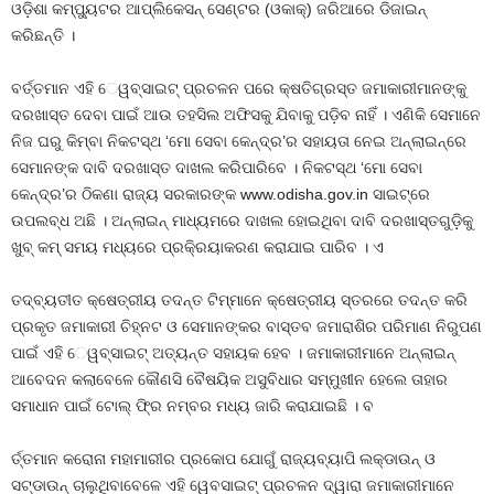
ଓଡ଼ିଶା କମ୍ପୁ୍ୟଟର ଆପ୍ଲିକେସନ୍‌ ସେଣ୍ଟର (ଓକାକ୍‌) ଜରିଆରେ ଡିଜାଇନ୍‌
କରିଛନ୍ତି ।
ବର୍ତ୍ତମାନ ଏହି େୱବ୍‌ସାଇଟ୍‌ ପ୍ରଚଳନ ପରେ କ୍ଷତିଗ୍ରସ୍ତ ଜମାକାରୀମାନଙ୍କୁ
ଦରଖାସ୍ତ ଦେବା ପାଇଁ ଆଉ ତହସିଲ ଅଫିସକୁ ଯିବାକୁ ପଡ଼ିବ ନାହିଁ । ଏଣିକି ସେମାନେ
ନିଜ ଘରୁ କିମ୍ବା ନିକଟସ୍ଥ ‘ମୋ ସେବା କେନ୍ଦ୍ର’ର ସହାୟତା ନେଇ ଅନ୍‌ଲାଇନ୍‌ରେ
ସେମାନଙ୍କ ଦାବି ଦରଖାସ୍ତ ଦାଖଲ କରିପାରିବେ । ନିକଟସ୍ଥ ‘ମୋ ସେବା
କେନ୍ଦ୍ର’ର ଠିକଣା ରାଜ୍ୟ ସରକାରଙ୍କ www.odisha.gov.in ସାଇଟ୍‌ରେ
ଉପଲବ୍ଧ ଅଛି । ଅନ୍‌ଲାଇନ୍‌ ମାଧ୍ୟମରେ ଦାଖଲ ହୋଇଥିବା ଦାବି ଦରଖାସ୍ତଗୁଡ଼ିକୁ
ଖୁବ୍‌ କମ୍‌ ସମୟ ମଧ୍ୟରେ ପ୍ରକି୍ରୟାକରଣ କରାଯାଇ ପାରିବ । ଏ
ତଦ୍‌ବ୍ୟତୀତ କ୍ଷେତ୍ରୀୟ ତଦନ୍ତ ଟିମ୍‌ମାନେ କ୍ଷେତ୍ରୀୟ ସ୍ତରରେ ତଦନ୍ତ କରି
ପ୍ରକୃତ ଜମାକାରୀ ଚିହ୍ନଟ ଓ ସେମାନଙ୍କର ବାସ୍ତବ ଜମାରାଶିର ପରିମାଣ ନିରୁପଣ
ପାଇଁ ଏହି େୱବ୍‌ସାଇଟ୍‌ ଅତ୍ୟନ୍ତ ସହାୟକ ହେବ । ଜମାକାରୀମାନେ ଅନ୍‌ଲାଇନ୍‌
ଆବେଦନ କଲାବେଳେ କୌଣସି ବୈଷୟିକ ଅସୁବିଧାର ସମ୍ମୁଖୀନ ହେଲେ ତାହାର
ସମାଧାନ ପାଇଁ ଟୋଲ୍‌ ଫି୍ର ନମ୍ବର ମଧ୍ୟ ଜାରି କରାଯାଇଛି । ବ
ର୍ତ୍ତମାନ କରୋନା ମହାମାରୀର ପ୍ରକୋପ ଯୋଗୁଁ ରାଜ୍ୟବ୍ୟାପି ଲକ୍‌ଡାଉନ୍‌ ଓ
ସଟ୍‌ଡାଉନ୍‌ ଚାଲୁଥିବାବେଳେ ଏହି ୱେବସାଇଟ୍‍ ପ୍ରଚଳନ ଦ୍ୱାରା ଜମାକାରୀମାନେ