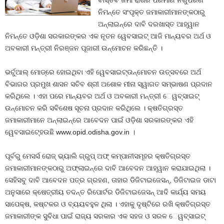
ବାସ୍ତବ ଜମା ରାଶିର ପରିମାଣ ନିରୁପରଣ
ନିମନ୍ତେ ସଂପୃକ୍ତ ଜମାକାରୀମାନଙ୍କଠାରୁ
ଅନ୍‌ଲାଇନ୍‌ରେ ଦାବି ଦରଖାସ୍ତ ଆହ୍ୱାନ
ନିମନ୍ତେ ଓଡ଼ିଶା ସରକାରଙ୍କର ଏକ ନୂତନ ୱେବସାଇଟ୍‍ ଆଜି ମାନ୍ୟବର ଅର୍ଥ ଓ
ଅବକାରୀ ମନ୍ତ୍ରୀ ​ନିରଞ୍ଜନ ପୂଜାରୀ ଉନ୍ମୋଚନ କରିଛନ୍ତି ।
ଭର୍ଚୁଆଲ୍‌ ମୋଡ୍‌ରେ ହୋଇଥିବା ଏହି ୱେବସାଇଟ୍‍ଉନ୍ମୋଚନ ଉତ୍ସବରେ ଅର୍ଥ
ବିଭାଗର ପ୍ରମୁଖ ଶାସନ ସଚିବ ଶ୍ରୀ ଅଶୋକ ମୀନା ସ୍ୱାଗତ ସମ୍ଭାଷଣ ପ୍ରଦାନ
କରିଥିଲେ । ଏହା ପରେ ମାନ୍ୟବର ଅର୍ଥ ଓ ଅବକାରୀ ମନ୍ତ୍ରୀ େୱବ୍‌ସାଇଟ୍‌
ଉନ୍ମୋଚନ କରି ସବିଶେଷ ସୂଚନା ପ୍ରଦାନ କରିଥିଲେ । କ୍ଷତିଗ୍ରସ୍ତ
ଜମାକାରୀମାନେ ଅନ୍‌ଲାଇନ୍‌ରେ ଆବେଦନ ପାଇଁ ଓଡ଼ିଶା ସରକାରଙ୍କର ଏହି
ୱେବସାଇଟ୍‍ହେଉଛି www.opid.odisha.gov.in ।
ପୂର୍ବରୁ ମେସର୍ସ ରୋଜ୍‌ ଭ୍ୟାଲି ଗ୍ରୁପ୍‌ ଅଫ୍‌ କମ୍ପାନୀସମୂହର କ୍ଷତିଗ୍ରସ୍ତ
ଜମାକାରୀମାନଙ୍କଠାରୁ ଅଫ୍‌ଲାଇନ୍‌ରେ ଦାବି ଆବେଦନ ଆହ୍ୱାନ କରାଯାଇଥିଲା ।
ସେହିସବୁ ଦାବି ଆବେଦନ ପତ୍ର ଗ୍ରହଣ, ତାହାର ଡିଜିଟାଇଜେସନ୍‌, ଡିଜିଟାଇଜ ଡାଟା
ଅନୁସାରେ କ୍ଷେତ୍ରୀୟ ତଦନ୍ତ ରିପୋର୍ଟର ଡିଜିଟାଇଜେସନ୍‌ ଆଦି କାର୍ଯ୍ୟ ସମୟ
ସାପେକ୍ଷ, କଷ୍ଟକର ଓ ବ୍ୟୟବହୁଳ ଥିଲା । ଏହାକୁ ଦୃଷ୍ଟିରେ ରଖି କ୍ଷତିଗ୍ରସ୍ତ
ଜମାକାରୀଙ୍କ ସୁବିଧା ପାଇଁ ରାଜ୍ୟ ସରକାର ଏକ ସହଜ ଓ ସରଳ େୱବ୍‌ସାଇଟ୍‌