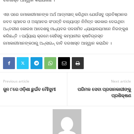
ଦରଖାସ୍ତ ଆହ୍ୱାନ କରାଯାଉଛି ।
ଏହା ପରେ ଜମାକାରୀମାନଙ୍କ ଅର୍ଥ ଆତ୍ମସାତ୍‌ କରିଥିବା ଯେଉଁସବୁ ପ୍ରତିଷ୍ଠାନର
ଜବତ ସ୍ଥାବର ଓ ଅସ୍ଥାବର ସଂପତ୍ତି ବାଜ୍ୟାପ୍ତ ନିମିତ୍ତ ସରକାର ଦେଇଥିବା
ଅନ୍ତରୀଣ କୋରଖ ଆଦେଶକୁ ମାନ୍ୟବର ପଦନାମିତ ନ୍ୟାୟାଳୟମାନେ ନିରଙ୍କୁଶ
କରିଛନ୍ତି । ପର୍ଯ୍ୟାୟ କ୍ରମେ ସେହିସବୁ କମ୍ପାନୀର କ୍ଷତିଗ୍ରସ୍ତ
ଜମାକାରୀମାନଙ୍କଠାରୁ ଅନ୍‌ଲାଇନ୍‌ ଦାବି ଦରଖାସ୍ତ ଆହ୍ୱାନ କରାଯିବ ।
Previous article
Next article
ଜୁନ ୮ରେ ଓଡ଼ିଶା ଛୁଇଁବ ମୌସୁମୀ
ପରିମଳ ସେବା ପ୍ରଦାନକାରୀଙ୍କୁ
ପ୍ରଶିକ୍ଷଣ