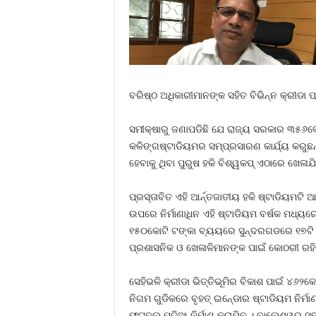
ବରିଷ୍ଠ ଅଧିକାରୀମାନଙ୍କ ସହିତ ବିଭିନ୍ନ କ୍ରୀଡା 
ସମୀକ୍ଷାରୁ ଜଣାପଡିଛି ଯେ ରାଜ୍ୟ ସରକାର ୩୫୬କୋଟ
କଳିଙ୍ଗଷ୍ଟାଡିୟମର ସମ୍ପ୍ରସାରଣ କାର୍ଯ୍ୟ କରୁଛନ୍
ହେବାକୁ ଥିବା ପୁରୁଷ ହକି ବିଶ୍ୱକପ୍‍ ଏଠାରେ ଖେଳାଯ
ପ୍ରସ୍ତାବିତ ଏହି ଆର୍ନ୍ତଜାତୀୟ ହକି ଷ୍ଟାଡିୟମଟ
ଉପରେ ନିର୍ମାଣାଧିନ ଏହି ଷ୍ଟାଡିୟମ ବର୍ଷକ ମଧ୍ୟର
୧୫୦କୋଟି ଟଙ୍କା ବ୍ୟୟରେ ସୁନ୍ଦରଗଡରେ ୧୭ଟି ହକି
ପ୍ରଶାସନିକ ଓ ଖେଳାଳିମାନଙ୍କ ପାଇଁ କୋଠରୀ ରହି
ସେହିଭଳି କ୍ରୀଡା ଭିତ୍ତିଭୂମିର ବିକାଶ ପାଇଁ ୪୬୨
ନିଗମ ଗୁଡିକରେ ବୃହତ୍‍ ଇନ୍‍ଡୋର ଷ୍ଟାଡିୟମ ନିର୍
ଫୁଟବଲ୍‍ ପଡିଆ ନିର୍ମାଣ କରାଯିବ । ବାଲେଶ୍ୱର 