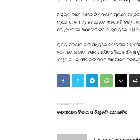
ଅନୁରୂପ ଭାବେ ୧୫କୋଟି ଟଙ୍କା ବ୍ୟୟରେ ସମ୍ବଲପୁର 
ବ୍ୟୟ ହେବ । ବ୍ରହ୍ମପୁରରେ ୩୭କୋଟି ଟଙ୍କା ବ୍
କେନ୍ଦୁଝରରେ ୩୦କୋଟି ଟଙ୍କା ବ୍ୟୟରେ ଏହା ନିର୍
ରାଜ୍ୟ ସରକାର ଇତି ମଧ୍ୟରେ ସଫଳତାର ସହ ଏସିଆନ
୨୦୧୮ରେ ଜାତୀୟ ଓପନ ଚମ୍ପିୟନସିପ୍‍, ସେହିବର୍ଷ ପୁ
ଏଫ୍‍ଆଇଏଚ୍‍ ଫାଇନାଲ ସିରିଜ ଆୟୋଜନ କରିଛନ୍ତି 
Previous article
କରୋନାରେ ବିକାଶ ଓ ନିଯୁକ୍ତି ପ୍ରଭାବିତ
Tathya Correspond