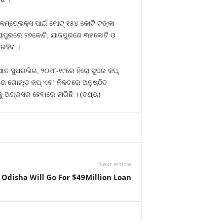
କମ୍ପେ୍ଲକ୍ସ ପାଇଁ ମୋଟ୍‍ ୧୫୪ କୋଟି ଟଙ୍କା
, ଜୟପୁରରେ ୨୭କୋଟି, ଯାଜପୁରରେ ୩୫କୋଟି ଓ
ରହିବ ।
 ସୁପରଲିଗ, ୨୦୧୮-୧୯ରେ ହିରୋ ସୁପର କପ୍‍,
ହୀରୋ ଗୋଲ୍ଡ କପ୍‍ ଏବଂ ନିକଟରେ ଅନୁଷ୍ଠିତ
 ଅଗ୍ରସର ହେବାରେ ଲାଗିଛି । (ତଥ୍ୟ)
Next article
Odisha Will Go For $49Million Loan