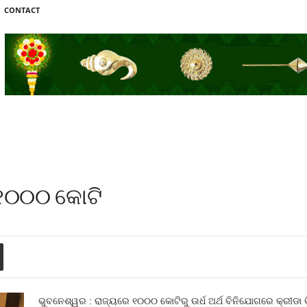
CONTACT
େ ୧୦୦୦ କୋଟି
ଭୁବନେଶ୍ୱର : ରାଜ୍ୟରେ ୧୦୦୦ କୋଟିରୁ ଉର୍ଧ ଅର୍ଥ ବିନିଯୋଗରେ କ୍ରୀଡା 