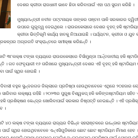
ଦେଶର କ୍ରୀଡା ରାଜଧାନୀ ଭାବେ ଛିଡା କରିବାପାଇଁ ଏହା ପଥ ସୁଗମ କରିଛି ।
ମୁଖ୍ୟମନ୍ତ୍ରୀ ନବୀନ ପଟ୍ଟନାୟକ ତାଙ୍କର ପଞ୍ଚମ ପାଳି ସରକାରର ଦ୍ୱିତୀୟବର
ଉପରେ ଗୁରୁତ୍ୱ ଦେଇଥିଲେ । ରାଉରକେଲାରେ ଦେଶର ବୃହତ୍‍ ହକି ଷ୍ଟାଡିୟ
କ୍ରୀଡା ଭିତ୍ତିଭୂମି କାର୍ଯ୍ୟ ହାତକୁ ନିଆଯାଇଛି । ପର୍ଯ୍ୟଟନ, କ୍ରୀଡା ଓ ଯ
ପ୍ରକଳ୍ପର ଅଗ୍ରଗତି ସଂକ୍ରାନ୍ତରେ ସମୀକ୍ଷା କରିଛନ୍ତି ।
ି ୩୮ଲକ୍ଷ ଟଙ୍କା ବ୍ୟୟରେ ରାଉରକେଲାରେ ବିର୍ସାମୁଣ୍ଡା ଆର୍ନ୍ତଜାତୀୟ ହକି ଷ୍ଟାଡିୟ
ତି । ଗତ ଫେବୃୟାରୀ ୧୬ ତାରିଖରେ ମୁଖ୍ୟମନ୍ତ୍ରୀ ଦେଶର ଏହି ବୃହତ୍‍ ହକି ଷ୍ଟାଡିୟମ 
ିବା ପାଇଁ ସ୍ଥିର ହୋଇଛି ।
ି ଆଦିବାସୀ ବହୁଳ ସୁନ୍ଦରଗଡ ଜିଲ୍ଲାରେ ପ୍ରତିଷ୍ଠା ହେଉଥିବାବେଳେ ଏଥିରେ ୨୦ହଜାର 
େ ସାରିବାର ଲକ୍ଷ୍ୟ ରହିଛି । ୨୦୨୩ର ପୁରୁଷ ବିଶ୍ୱକପ୍‍ ହକି କଳିଙ୍ଗଷ୍ଟାଡିୟମ ସହି
 ପ୍ରଶିକ୍ଷଣ କେନ୍ଦ୍ର ଖୋଲିବାପାଇଁ ସରକାର ନିଷ୍ପତ୍ତି ନେଇଛନ୍ତି । ଏହି ପ୍ରଶିକ
ବ ।
କୋଟି ୪୦ ଲକ୍ଷ ଟଙ୍କା ବ୍ୟୟରେ ରାଜ୍ୟର ବିଭିନ୍ନ ସହରାଞ୍ଚଳରେ ଇନ୍‍ଡୋର ଷ୍ଟାଡିୟମ 
ମାଣ ପାଇଁ ସ୍ଥିର ହୋଇଥିବାବେଳେ ଏନ୍‍ଏସିଗୁଡିକରେ ଛୋଟ ଛୋଟ ଷ୍ଟାଡିୟମ ର୍ନିମାଣ ହେ
ସହରରେ ୫କୋଟି ଟଙ୍କା ବ୍ୟୟରେ ଗୋଟିଏ ସନ୍ତରଣାଗାର ପ୍ରତିଷ୍ଠା ପାଇଁ ଯୋଜନା ରହିଛ