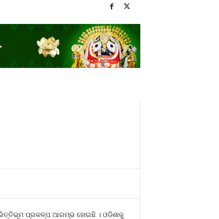
ଭିତ୍ତିଭୂମ ପ୍ରକଳ୍ପ ଆରମ୍ଭ ହୋଇଛି । ଓଡିଶାକୁ