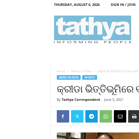
THURSDAY, AUGUST 6, 2026
SIGN IN / JOIN
T
a
t
h
y
a
Home
News in Odia
କ୍ରୀଡା ଭିତ୍ତିଭୂମିରେ ୧୦୦୦ କୋଟି
NEWS IN ODIA
SPORTS
କ୍ରୀଡା ଭିତ୍ତିଭୂମିର
By
Tathya Correspondent
-
June 5, 2021