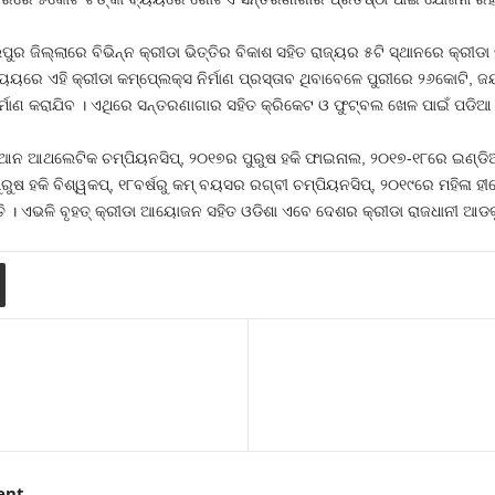
ଜିଲ୍ଲାରେ ବିଭିନ୍ନ କ୍ରୀଡା ଭିତ୍ତିର ବିକାଶ ସହିତ ରାଜ୍ୟର ୫ଟି ସ୍ଥାନରେ କ୍ରୀଡା 
ୟୟରେ ଏହି କ୍ରୀଡା କମ୍ପେ୍ଲକ୍ସ ନିର୍ମାଣ ପ୍ରସ୍ତାବ ଥିବାବେଳେ ପୁରୀରେ ୨୬କୋଟି
ମାଣ କରାଯିବ । ଏଥିରେ ସନ୍ତରଣାଗାର ସହିତ କ୍ରିକେଟ ଓ ଫୁଟ୍‍ବଲ ଖେଳ ପାଇଁ ପଡିଆ 
 ଆଥଲେଟିକ ଚମ୍ପିୟନସିପ୍‍, ୨୦୧୭ର ପୁରୁଷ ହକି ଫାଇନାଲ, ୨୦୧୭-୧୮ରେ ଇଣ୍ଡିଆନ
ରୁଷ ହକି ବିଶ୍ୱକପ୍‍, ୧୮ବର୍ଷରୁ କମ୍‍ ବୟସର ରଗ୍‍ବୀ ଚମ୍ପିୟନସିପ୍‍, ୨୦୧୯ରେ ମହିଳା 
। ଏଭଳି ବୃହତ୍‍ କ୍ରୀଡା ଆୟୋଜନ ସହିତ ଓଡିଶା ଏବେ ଦେଶର କ୍ରୀଡା ରାଜଧାନୀ ଆଡକୁ
ent