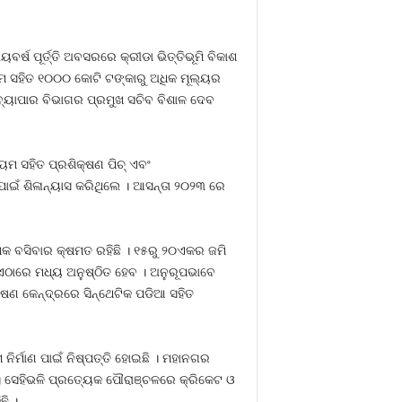
୍ଷ ପୂର୍ତ୍ତି ଅବସରରେ କ୍ରୀଡା ଭିତ୍ତିଭୂମି ବିକାଶ
ମ ସହିତ ୧୦୦୦ କୋଟି ଟଙ୍କାରୁ ଅଧିକ ମୂଲ୍ୟର
ୁବ ବ୍ୟାପାର ବିଭାଗର ପ୍ରମୁଖ ସଚିବ ବିଶାଳ ଦେବ
ମ ସହିତ ପ୍ରଶିକ୍ଷଣ ପିଚ୍‍ ଏବଂ
ପାଇଁ ଶିଳାନ୍ୟାସ କରିଥିଲେ । ଆସନ୍ତା ୨୦୨୩ ରେ
ଲୋକ ବସିବାର କ୍ଷମତ ରହିଛି । ୧୫ରୁ ୨୦ଏକର ଜମି
ତ ଏଠାରେ ମଧ୍ୟ ଅନୁଷ୍ଠିତ ହେବ । ଅନୁରୂପଭାବେ
୍ଷଣ କେନ୍ଦ୍ରରେ ସିନ୍ଥେଟିକ ପଡିଆ ସହିତ
ନିର୍ମାଣ ପାଇଁ ନିଷ୍ପତ୍ତି ହୋଇଛି । ମହାନଗର
ବ । ସେହିଭଳି ପ୍ରତ୍ୟେକ ପୌରାଞ୍ଚଳରେ କ୍ରିକେଟ ଓ
ି ।