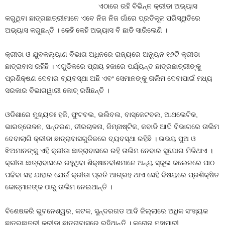
ଏଠାରେ ରହି ବିଭିନ୍ନ କ୍ରୀଡା ଅଭ୍ୟାସ
କରୁଥିବା ଛାତ୍ରଛାତ୍ରୀମାନେ ଏବେ ନିଜ ନିଜ ଗାଁରେ ପ୍ରତିକୂଳ ପରିସ୍ଥିତିରେ
ଅଭ୍ୟାସ କରୁଛନ୍ତି । କେହି କେହି ଅଭ୍ୟାସ ବି ଛାଡି ସାରିଲେଣି ।
କ୍ରୀଡା ଓ ଯୁବକଲ୍ୟାଣ ବିଭାଗ ଅଧିନରେ ରାଜ୍ୟରେ ଅନ୍ୟୁନ ୧୬ଟି କ୍ରୀଡା
ଛାତ୍ରାବାସ ରହିଛି । ଏଗୁଡିକରେ ପ୍ରାୟ ହଜାରେ ପର୍ଯ୍ୟନ୍ତ ଛାତ୍ରଛାତ୍ରୀଙ୍କୁ
ପ୍ରଶିକ୍ଷଣ ଦେବାର ବ୍ୟବସ୍ଥା ଅଛି ଏବଂ ସେମାନଙ୍କୁ ତାଲିମ ଦେବାପାଇଁ ମଧ୍ୟ
ସରକାର ବିଭାଗୱାରୀ କୋଚ୍‍ ରଖିଛନ୍ତି ।
ଓଡିଶାରେ ମୁଖ୍ୟତଃ ହକି, ଫୁଟବଲ, ଭଲିବଲ, ବାସ୍କେଟବଲ, ଆଥଲେଟିକ,
ଭାରତ୍ତୋଳନ, ସନ୍ତରଣ, ତୀରଚାଳନା, ଜିମ୍ନାଷ୍ଟିକ, କବାଡି ଆଦି ବିଭାଗରେ ତାଲିମ
ଦେବାଲାଗି କ୍ରୀଡା ଛାତ୍ରାବାସଗୁଡିକରେ ବ୍ୟବସ୍ଥା ରହିଛି । ଉଭୟ ପୁଅ ଓ
ଝିଅମାନଙ୍କୁ ଏହି କ୍ରୀଡା ଛାତ୍ରାବାସରେ ରହି ତାଲିମ ନେବାର ସୁଯୋଗ ମିଳିଥାଏ ।
କ୍ରୀଡା ଛାତ୍ରାବାସରେ ରହୁଥିବା ଶିକ୍ଷାନବୀଶମାନେ ଅନ୍ୟ ସ୍କୁଲ କଲେଜରେ ପାଠ
ପଢିବା ସହ ଯାହାର ଯେଉଁ କ୍ରୀଡା ପ୍ରତି ଆଗ୍ରହ ଥାଏ ସେହି ବିଷୟରେ ପ୍ରଶିକ୍ଷିତ
କୋଚ୍‍ମାନଙ୍କ ଠାରୁ ତାଲିମ ନେଇଥାନ୍ତି ।
ବିଶେଷକରି ଭୁବନେଶ୍ୱର, କଟକ, ସୁନ୍ଦରଗଡ ଆଦି ଜିଲ୍ଲାରେ ଅଧିକ ସଂଖ୍ୟକ
ଛାତ୍ରଛାତ୍ରୀ କ୍ରୀଡା ଛାତ୍ରାବାସରେ ରହିଥାନ୍ତି । କରୋନା ମହାମାରୀ