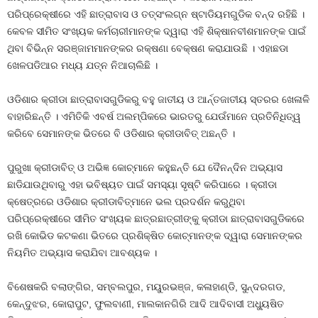
ପରିପ୍ରେକ୍ଷୀରେ ଏହି ଛାତ୍ରାବାସ ଓ ତତ୍‍ସଂଲଗ୍ନ ଷ୍ଟାଡିୟମଗୁଡିକ ବନ୍ଦ ରହିଛି ।
କେବଳ ସୀମିତ ସଂଖ୍ୟକ କର୍ମଚାରୀମାନଙ୍କ ଦ୍ୱାରା ଏହି ଶିକ୍ଷାନବୀଶମାନଙ୍କ ପାଇଁ
ଥିବା ବିଭିନ୍ନ ସରଞ୍ଜାମମାନଙ୍କର ରକ୍ଷଣା ବେକ୍ଷଣ କରାଯାଉଛି । ଏହାଛଡା
ଖେଳପଡିଆର ମଧ୍ୟ ଯତ୍ନ ନିଆଚାଲିଛି ।
ଓଡିଶାର କ୍ରୀଡା ଛାତ୍ରାବାସଗୁଡିକରୁ ବହୁ ଜାତୀୟ ଓ ଆର୍ନ୍ତଜାତୀୟ ସ୍ତରର ଖେଳାଳି
ବାହାରିଛନ୍ତି । ଏମିତିକି ଏବର୍ଷ ଅଲମ୍ପିକରେ ଭାରତରୁ ଯେଉଁମାନେ ପ୍ରତିନିଧିତ୍ୱ
କରିବେ ସେମାନଙ୍କ ଭିତରେ ବି ଓଡିଶାର କ୍ରୀଡାବିତ୍‍ ଅଛନ୍ତି ।
ପୁରୁଖା କ୍ରୀଡାବିତ୍‍ ଓ ଅଭିଜ୍ଞ କୋଚ୍‍ମାନେ କହୁଛନ୍ତି ଯେ ଦୈନନ୍ଦିନ ଅଭ୍ୟାସ
ଛାଡିଯାଉଥିବାରୁ ଏହା ଭବିଷ୍ୟତ ପାଇଁ ସମସ୍ୟା ସୃଷ୍ଟି କରିପାରେ । କ୍ରୀଡା
କ୍ଷେତ୍ରରେ ଓଡିଶାର କ୍ରୀଡାବିତ୍‍ମାନେ ଭଲ ପ୍ରଦର୍ଶନ କରୁଥିବା
ପରିପ୍ରେକ୍ଷୀରେ ସୀମିତ ସଂଖ୍ୟକ ଛାତ୍ରଛାତ୍ରୀଙ୍କୁ କ୍ରୀଡା ଛାତ୍ରାବାସଗୁଡିକରେ
ରଖି କୋଭିଡ କଟକଣା ଭିତରେ ପ୍ରଶିକ୍ଷିତ କୋଚ୍‍ମାନଙ୍କ ଦ୍ୱାରା ସେମାନଙ୍କର
ନିୟମିତ ଅଭ୍ୟାସ କରାଯିବା ଆବଶ୍ୟକ ।
ବିଶେଷକରି ବଲାଙ୍ଗିର, ସମ୍ବଲପୁର, ମୟୁରଭଞ୍ଜ, କଳାହାଣ୍ଡି, ସୁନ୍ଦରଗଡ,
କେନ୍ଦୁଝର, କୋରାପୁଟ, ଫୁଲବାଣୀ, ମାଲକାନଗିରି ଆଦି ଆଦିବାସୀ ଅଧ୍ୟୁଷିତ