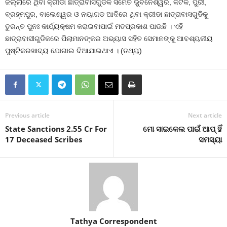
ଜିଲ୍ଲାରେ ଥିବା କ୍ରୀଡା ଛାତ୍ରାବାସଗୁଡିକ ସମେତ ଭୁବନେଶ୍ୱର, କଟକ, ପୁରୀ,
ବ୍ରହ୍ମପୁର, ବାଲେଶ୍ୱର ଓ ନୟାଗଡ ଆଦିରେ ଥିବା କ୍ରୀଡା ଛାତ୍ରାବାସଗୁଡିକୁ
ତୁରନ୍ତ ପୁନଃ କାର୍ଯ୍ୟକ୍ଷମ କରାଇବାପାଇଁ ମତପ୍ରକାଶ ପାଉଛି । ଏହି
ଛାତ୍ରାବାସୀଗୁଡିକରେ ପିଲାମାନଙ୍କର ଅଭ୍ୟାସ ସହିତ ସେମାନଙ୍କୁ ଆବଶ୍ୟକୀୟ
ପୁଷ୍ଟିକରଖାଦ୍ୟ ଯୋଗାଇ ଦିଆଯାଇଥାଏ । (ତଥ୍ୟ)
Previous article
Next article
State Sanctions 2.55 Cr For
ମୋ ସାଇକେଲ ପାଇଁ ଆପ୍‍ ହିଁ
17 Deceased Scribes
ସମସ୍ୟା
Tathya Correspondent