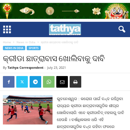
Home
News in Odia
କ୍ରୀଡା ଛାତ୍ରାବାସ ଖୋଲିବାକୁ ଦାବି
NEWS IN ODIA
SPORTS
କ୍ରୀଡା ଛାତ୍ରାବାସ ଖୋଲିବାକୁ ଦାବି
By
Tathya Correspondent
-
July 23, 2021
ଭୁବନେଶ୍ୱର : କରୋନା ପାଇଁ ବନ୍ଦ ରହିଥିବା
ରାଜ୍ୟର କ୍ରୀଡା ଛାତ୍ରାବାସଗୁଡିକ ଶୀଘ୍ର
ଖୋଲିବାଲାଗି ଏବେ କ୍ରୀଡାବିତ୍‍ ମହଲରୁ ଦାବି
ହେଉଛି । ବର୍ଷାଧିକକାଳ ଧରି ଏହି
ଛାତ୍ରାବାସଗୁଡିକ ବନ୍ଦ ରହିବା ଫଳରେ