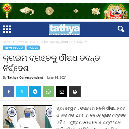
Home
News in Odia
କ୍ରାଇମ ବ୍ରାଞ୍ଚକୁ ଔଷଧ ତଦନ୍ତ ନିର୍ଦ୍ଦେଶ
NEWS IN ODIA
POLICE
କ୍ରାଇମ ବ୍ରାଞ୍ଚକୁ ଔଷଧ ତଦନ୍ତ
ନିର୍ଦ୍ଦେଶ
By
Tathya Correspondent
-
June 14, 2021
ଭୁବନେଶ୍ୱର : ରାଜ୍ୟରେ ନକଲି ଔଷଧ ଜବତ
ଓ କାରବାର ଘଟଣାର ତଦନ୍ତ କ୍ରାଇମବ୍ରାଞ୍ଚ
କରିବ । ମୁଖ୍ୟମନ୍ତ୍ରୀ ନବୀନ ପଟ୍ଟନାୟକ