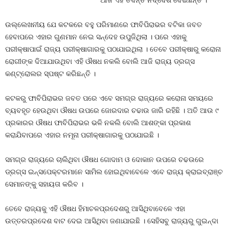
ଆଜି ଏହି ତଦନ୍ତ ନିର୍ଦ୍ଦେଶ ଦେଇଛନ୍ତି ।
ଉଲ୍ଲେଖନୀୟ ଯେ କଟକରେ ବହୁ ପରିମାଣରେ ଫାବିପିରାଭର ବଟିକା ଜବତ
ହେବାପରେ ଏହାର ଗୁଣମାନ ନେଇ ସନ୍ଦେହ ଉପୁଜିଥିଲା । ପରେ ଏହାକୁ
ପରୀକ୍ଷାପାଇଁ ରାଜ୍ୟ ପରୀକ୍ଷାଗାରକୁ ପଠାଯାଇଥିଲା । ତେବେ ପରୀକ୍ଷାରୁ କରୋନା
ରୋଗୀଙ୍କ ଦିଆଯାଉଥିବା ଏହି ଔଷଧ ନକଲି ବୋଲି ଆଜି ରାଜ୍ୟ ଡ୍ରଗ୍ସ
କଣ୍ଟ୍ରୋଲର ସ୍ପଷ୍ଟ କରିଛନ୍ତି ।
କଟକରୁ ଫାବିପିରାଭର ଜବତ ପରେ ଏବେ ସମଗ୍ର ରାଜ୍ୟରେ କରୋନା ସମୟରେ
ବ୍ୟବହୃତ ହେଉଥିବା ଔଷଧ ଉପରେ ଜୋରଦାର ଚଢାଉ ଜାରି ରହିଛି । ଅତି ଆଉ ୯
ପ୍ରକାରର ଔଷଧ ଫାବିପିରାଭର ଭଳି ନକଲି ବୋଲି ଆଶଙ୍କା ପ୍ରକାଶ
କରାଯିବାପରେ ଏହାର ନମୂନା ପରୀକ୍ଷାଗାରକୁ ପଠାଯାଇଛି ।
ସମଗ୍ର ରାଜ୍ୟରେ ଚାଲିଥିବା ଔଷଧ ଗୋଦାମ ଓ ଦୋକାନ ଉପରେ ଚଢଉରେ
ଡ୍ରଗ୍ସ ଇନ୍ସପେକ୍ଟରମାନେ ସାମିଲ ହୋଇଥିବାବେଳେ ଏବେ ରାଜ୍ୟ କ୍ରାଇବ୍ରାଞ୍ଚ
ସେମାନଙ୍କୁ ସହାୟତା କରିବ ।
ତେବେ ରାଜ୍ୟକୁ ଏହି ଔଷଧ ହିମାଚଳପ୍ରଦେଶରୁ ଆସିଥିବାବେଳେ ଏହା
ଉତ୍ତରପ୍ରଦେଶ ବାଟ ଦେଇ ଆସିଥିବା ଜଣାଯାଇଛି । ସେହିସବୁ ରାଜ୍ୟରୁ ଗୁଇନ୍ଦା