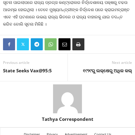
ସୂଚନା ପାଇଲାପରେ ରାଜ୍ୟ ଡ୍ରଗ୍ସ କଣ୍ଟ୍ରୋଲର ନିର୍ଦ୍ଦେଶାଳୟ ପକ୍ଷରୁ ଚଢଉ
ଆରମ୍ଭ ହୋଇଥିଲା । ତେବେ ମୁଖ୍ୟମନ୍ତ୍ରୀଙ୍କ ନିର୍ଦ୍ଦେଶ ପରେ କ୍ରାଇମବ୍ରାଞ୍ଚ
ଏବେ ଏହି ଘଟଣାରେ ଉଭୟ ରାଜ୍ୟ ଭିତରେ ଓ ରାଜ୍ୟ ବାହାରକୁ ଯାଇ ତଦନ୍ତ
କରିବ ବୋଲି ସୂଚନା ମିଳିଛି ।
Previous article
Next article
State Seeks Vax@95:5
୧୯୨୯ରୁ ଲକ୍ଷେରୁ ଅଧିକ କଲ୍‍
Tathya Correspondent
Disclaimer
Privacy
Advertisement
Contact Us