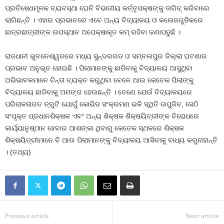
ପ୍ରତିଷେଧମୂଳକ ବ୍ୟବସ୍ଥା ଘେନି ବିଭାଗୀୟ କର୍ତ୍ତୃପକ୍ଷଙ୍କୁ ତାଗିଦ୍‍ କରିବାରେ
ଲାଗିଛନ୍ତି । ଏହାର ପ୍ରଭାବରେ ଏବେ ଅନ୍ୟ ବିଦ୍ୟାଳୟ ଓ କଲେଜଗୁଡିକରେ
ଛାତ୍ରଛାତ୍ରୀଙ୍କ ଉପସ୍ଥାନ ଅପେକ୍ଷାକୃତ କମ୍‍ ରହିବା ଜଣାପଡୁଛି ।
ରାଜଧାନୀ ଭୁବନେଶ୍ୱରରେ ମଧ୍ୟ ସୁନ୍ଦରଗଡ ଓ ସମ୍ବଲପୁର ଜିଲ୍ଲା ଘଟଣାର
ପ୍ରଭାବ ଅନୁଭୂତ ହୋଇଛି । ପିଲାମାନଙ୍କୁ ଛାଡିବାକୁ ବିଦ୍ୟାଳୟ ଆସୁଥିବା
ଅଭିଭାବକମାନେ ଚିନ୍ତା ବ୍ୟକ୍ତ କରୁଥିବା ବେଳେ ଆଉ କେତେକ ପିଲାଙ୍କୁ
ବିଦ୍ୟାଳୟ ଛାଡିବାକୁ ଅମଙ୍ଗ ହେଉଛନ୍ତି । ତେଣେ ଯେଉଁ ବିଦ୍ୟାଳୟରେ
ପରିଚାଳନାଗତ ତ୍ରୁଟି ଯୋଗୁଁ କୋଭିଡ ସଂକ୍ରମଣ ଭଳି ସ୍ଥିତି ଉପୁଜିବ, ସେଠି
ସଂପୃକ୍ତ ପ୍ରଧାନଶିକ୍ଷକ ଏବଂ ଅନ୍ୟ ଶିକ୍ଷକ ଶିକ୍ଷୟିତ୍ରୀଙ୍କ ବିରୋଧରେ
କାର୍ଯ୍ୟାନୁଷ୍ଠାନ ହେବାର ଆଶଙ୍କା ଥିବାରୁ କେତେକ ସ୍ଥଳରେ ଶିକ୍ଷକ
ଶିକ୍ଷୟିତ୍ରୀମାନେ ବି ଆଉ ପିଲାମାନଙ୍କୁ ବିଦ୍ୟାଳୟ ଆସିବାକୁ ବାଧ୍ୟ କରୁନାହାନ୍ତି
। (ତଥ୍ୟ)
Previous article
Next article