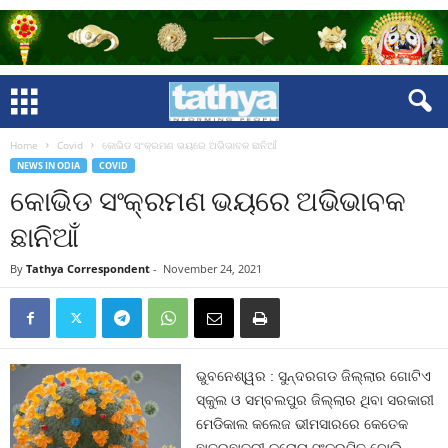
Home
Covid
କୋଭିଡ ସଂକ୍ରମଣ ଭୟରେ ଅଭିଭାବକ ଛାନିଆଁ
NEWS IN ODIA
COVID
କୋଭିଡ ସଂକ୍ରମଣ ଭୟରେ ଅଭିଭାବକ
ଛାନିଆଁ
By
Tathya Correspondent
-
November 24, 2021
ଭୁବନେଶ୍ୱର : ସୁନ୍ଦରଗଡ ଜିଲ୍ଲାର ଗୋଟିଏ
ସ୍କୁଲ ଓ ସମ୍ବଲପୁର ଜିଲ୍ଲାର ଥିବା ସରକାରୀ
ମେଡିକାଲ କଲେଜ ଭୀମସାରରେ କେତେକ