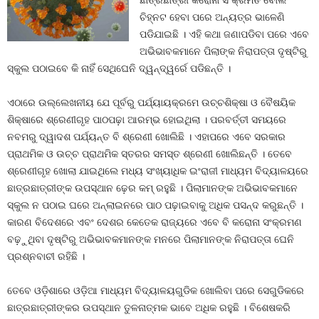
ଛାତ୍ରଛାତ୍ରୀ କରୋନା ସଂକ୍ରମିତ ବୋଲି
ଚିହ୍ନଟ ହେବା ପରେ ଅନ୍ୟତ୍ର ଭାଳେଣି
ପଡିଯାଇଛି । ଏହି କଥା ଜଣାପଡିବା ପରେ ଏବେ
ଅଭିଭାବକମାନେ ପିଲାଙ୍କ ନିରାପତ୍ତା ଦୃଷ୍ଟିରୁ
ସ୍କୁଲ ପଠାଇବେ କି ନାହିଁ ସେଥିଘେନି ଦ୍ୱନ୍ଦ୍ୱର୍ରେ ପଡିଛନ୍ତି ।
ଏଠାରେ ଉଲ୍ଲେଖନୀୟ ଯେ ପୂର୍ବରୁ ପର୍ଯ୍ୟାୟକ୍ରମେ ଉଚ୍ଚଶିକ୍ଷା ଓ ବୈଷୟିକ
ଶିକ୍ଷାରେ ଶ୍ରେଣୀଗୃହ ପାଠପଢ଼ା ଆରମ୍ଭ ହୋଇଥିଲା । ପରବର୍ତ୍ତୀ ସମୟରେ
ନବମରୁ ଦ୍ୱାଦଶ ପର୍ଯ୍ୟନ୍ତ ବି ଶ୍ରେଣୀ ଖୋଲିଛି । ଏହାପରେ ଏବେ ସରକାର
ପ୍ରାଥମିକ ଓ ଉଚ୍ଚ ପ୍ରାଥମିକ ସ୍ତରର ସମସ୍ତ ଶ୍ରେଣୀ ଖୋଲିଛନ୍ତି । ତେବେ
ଶ୍ରେଣୀଗୃହ ଖୋଲା ଯାଇଥିଲେ ମଧ୍ୟ ସଂଖ୍ୟାଧିକ ଇଂରାଜୀ ମାଧ୍ୟମ ବିଦ୍ୟାଳୟରେ
ଛାତ୍ରଛାତ୍ରୀଙ୍କ ଉପସ୍ଥାନ ଢ଼େର କମ୍‍ ରହୁଛି । ପିଲାମାନଙ୍କ ଅଭିଭାବକମାନେ
ସ୍କୁଲ ନ ପଠାଇ ଘରେ ଅନ୍‍ଲାଇନରେ ପାଠ ପଢ଼ାଇବାକୁ ଅଧିକ ପସନ୍ଦ କରୁଛନ୍ତି ।
କାରଣ ବିଦେଶରେ ଏବଂ ଦେଶର କେତେକ ରାଜ୍ୟରେ ଏବେ ବି କରୋନା ସଂକ୍ରମଣ
ବଢ଼ୁଥିବା ଦୃଷ୍ଟିରୁ ଅଭିଭାବକମାନଙ୍କ ମନରେ ପିଲାମାନଙ୍କ ନିରାପତ୍ତା ଘେନି
ପ୍ରଶ୍ନବାଚୀ ରହିଛି ।
ତେବେ ଓଡ଼ିଶାରେ ଓଡ଼ିଆ ମାଧ୍ୟମ ବିଦ୍ୟାଳୟଗୁଡିକ ଖୋଲିବା ପରେ ସେଗୁଡିକରେ
ଛାତ୍ରଛାତ୍ରୀଙ୍କର ଉପସ୍ଥାନ ତୁଳନାତ୍ମକ ଭାବେ ଅଧିକ ରହୁଛି । ବିଶେଷକରି