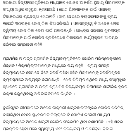
ସରକାରୀ ବିଦ୍ୟାଳୟଗୁଡିକରେ ମଧ୍ୟାହ୍ନ ଭୋଜନ ଆକର୍ଷଣ ଥିବାରୁ ପିଲାମାନଙ୍କ
ସଂଖ୍ୟା ଅଧିକ ରହୁଥିବା କୁହାଯାଉଛି । ଛୋଟ ପିଲାମାନଙ୍କ ପାଇଁ ଏଯାବତ୍‍
ଟିକାକରଣର ବ୍ୟବସ୍ଥା ହୋଇନାହିଁ । ସାରା ଦେଶରେ ବୟସ୍କମାନଙ୍କୁ ପ୍ରାୟ
୧କୋଟି ୩୦ଲକ୍ଷ ଡୋଜ୍‍ ଟିକା ଦିଆସରିଲାଣି । ଏହାସତ୍ତ୍ୱେ ବି ଅନେକ ଲୋକ
ଦ୍ୱିତୀୟ ଡୋଜ ଟିକା ନେବା ପାଇଁ ପଛାଉଛନ୍ତି । କେନ୍ଦ୍ର ସରକାର ଖୁବଶୀଘ୍ର
ପିଲାମାନଙ୍କ ପାଇଁ କୋଭିଡ ପ୍ରତିରୋଧକ ଟିକାକରଣ କାର୍ଯ୍ୟକ୍ରମ ଆରମ୍ଭ
କରିବାର ସମ୍ଭାବନା ରହିଛି ।
ପ୍ରାଥମିକ ଓ ଉଚ୍ଚ ପ୍ରାଥମିକ ବିଦ୍ୟାଳୟଗୁଡିକରେ କୋଭିଡ ପରିପ୍ରେକ୍ଷୀରେ
ଶିକ୍ଷକ / ଶିକ୍ଷୟିତ୍ରୀମାନଙ୍କ ମଧ୍ୟରେ ଭୟ ରହୁଛି । ପ୍ରାୟ ସମସ୍ତ
ବିଦ୍ୟାଳୟରେ ସେମାନେ ନିଜେ ସତର୍କ ରହିବା ସହିତ ପିଲାମାନଙ୍କୁ ସତର୍କତାମୂଳକ
ବ୍ୟବସ୍ଥାରେ ଅଭ୍ୟସ୍ତ କରାଉଛନ୍ତି । ଖେଳ ପିରିୟଡ ନଥିଲେ ମଧ୍ୟ ସଂଖ୍ୟାଧିକ
ସ୍ଥାନରେ ପ୍ରାଥମିକ ଓ ଉଚ୍ଚ ପ୍ରାଥମିକ ବିଦ୍ୟାଳୟର ପିଲାମାନେ ଶାରୀରିକ ଦୂରତା
ରକ୍ଷା କରୁନଥିବାରୁ ଅଭିଭାବକମାନେ ଚିନ୍ତିତ ।
ବୁର୍ଲାସ୍ଥିତ ଭୀମସାରରେ ଅନେକ ଡାକ୍ତରୀ ଛାତ୍ରଛାତ୍ରୀଙ୍କର କୋଭିଡ ପଜିଟିଭ୍‍
ବାହାରିଥିବା ବେଳେ ସୁନ୍ଦରଗଡ ଜିଲ୍ଲାରେ ବି ଗୋଟିଏ ଇଂରାଜୀ ମାଧ୍ୟମ
ବିଦ୍ୟାଳୟରେ ଅନେକ ଛାତ୍ରୀ କୋଭିଡ ସଂକ୍ରମିତ ଥିବା ଜଣାପଡିଛି । ଏହି ଖବର
ପ୍ରଚାରିତ ହେବା ପରେ ସ୍ୱାସ୍ଥ୍ୟ ଏବଂ ବିଦ୍ୟାଳୟ ଓ ଗଣଶିକ୍ଷା ବିଭାଗ