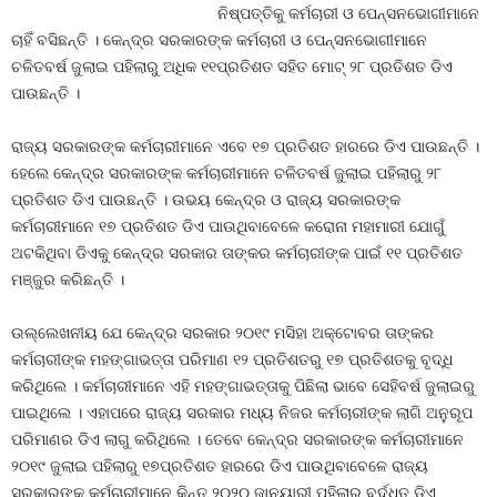
ନିଷ୍ପତ୍ତିକୁ କର୍ମଚାରୀ ଓ ପେନ୍‍ସନଭୋଗୀମାନେ
ଚାହିଁ ବସିଛନ୍ତି । କେନ୍ଦ୍ର ସରକାରଙ୍କ କର୍ମଚାରୀ ଓ ପେନ୍‍ସନଭୋଗୀମାନେ
ଚଳିତବର୍ଷ ଜୁଲାଇ ପହିଲାରୁ ଅଧିକ ୧୧ପ୍ରତିଶତ ସହିତ ମୋଟ୍‍ ୨୮ ପ୍ରତିଶତ ଡିଏ
ପାଉଛନ୍ତି ।
ରାଜ୍ୟ ସରକାରଙ୍କ କର୍ମଚାରୀମାନେ ଏବେ ୧୭ ପ୍ରତିଶତ ହାରରେ ଡିଏ ପାଉଛନ୍ତି ।
ହେଲେ କେନ୍ଦ୍ର ସରକାରଙ୍କ କର୍ମଚାରୀମାନେ ଚଳିତବର୍ଷ ଜୁଲାଇ ପହିଲାରୁ ୨୮
ପ୍ରତିଶତ ଡିଏ ପାଉଛନ୍ତି । ଉଭୟ କେନ୍ଦ୍ର ଓ ରାଜ୍ୟ ସରକାରଙ୍କ
କର୍ମଚାରୀମାନେ ୧୭ ପ୍ରତିଶତ ଡିଏ ପାଉଥିବାବେଳେ କରୋନା ମହାମାରୀ ଯୋଗୁଁ
ଅଟକିଥିବା ଡିଏକୁ କେନ୍ଦ୍ର ସରକାର ତାଙ୍କର କର୍ମଚାରୀଙ୍କ ପାଇଁ ୧୧ ପ୍ରତିଶତ
ମଞ୍ଜୁର କରିଛନ୍ତି ।
ଉଲ୍ଲେଖନୀୟ ଯେ କେନ୍ଦ୍ର ସରକାର ୨୦୧୯ ମସିହା ଅକ୍ଟୋବର ତାଙ୍କର
କର୍ମଚାରୀଙ୍କ ମହଙ୍ଗାଭତ୍ତା ପରିମାଣ ୧୨ ପ୍ରତିଶତରୁ ୧୭ ପ୍ରତିଶତକୁ ବୃଦ୍ଧି
କରିଥିଲେ । କର୍ମଚାରୀମାନେ ଏହି ମହଙ୍ଗାଭତ୍ତାକୁ ପିଛିଲା ଭାବେ ସେହିବର୍ଷ ଜୁଲାଇରୁ
ପାଇଥିଲେ । ଏହାପରେ ରାଜ୍ୟ ସରକାର ମଧ୍ୟ ନିଜର କର୍ମଚାରୀଙ୍କ ଲାଗି ଅନୁରୂପ
ପରିମାଣର ଡିଏ ଲାଗୁ କରିଥିଲେ । ତେବେ କେନ୍ଦ୍ର ସରକାରଙ୍କ କର୍ମଚାରୀମାନେ
୨୦୧୯ ଜୁଲାଇ ପହିଲାରୁ ୧୭ପ୍ରତିଶତ ହାରରେ ଡିଏ ପାଉଥିବାବେଳେ ରାଜ୍ୟ
ସରକାରଙ୍କ କର୍ମଚାରୀମାନେ କିନ୍ତୁ ୨୦୨୦ ଜାନୁୟାରୀ ପହିଲାରୁ ବର୍ଦ୍ଧିତ ଡିଏ