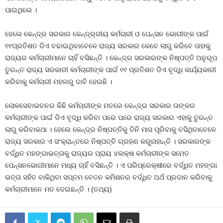
ପାଇଥିଲେ ।
ହେଲେ କେନ୍ଦ୍ର ସରକାର କେନ୍ଦ୍ର୍ରୀୟ କର୍ମଚାରୀ ଓ ପେନ୍‍ସନ ଭୋଗୀଙ୍କ ପାଇଁ
୧୧ପ୍ରତିଶତ ଡିଏ ବଢାଇଥିବାବେଳେ ରାଜ୍ୟ ସରକାର କେବେ ଲାଗୁ କରିବେ ତାହାକୁ
ରାଜ୍ୟର କର୍ମଚାରୀମାନେ ଚାହିଁ ବସିଛନ୍ତି । କେନ୍ଦ୍ର ସରକାରଙ୍କ ନିଷ୍ପତ୍ତି ଅନୁରୂପ
ତୁରନ୍ତ ରାଜ୍ୟ ସରକାରୀ କର୍ମଚାରୀଙ୍କ ପାଇଁ ୧୧ ପ୍ରତିଶତ ଡିଏ ବୃଦ୍ଧି କାର୍ଯ୍ୟକାରୀ
କରିବାକୁ କର୍ମଚାରୀ ମହଲରୁ ଦାବି ହେଉଛି ।
ଲୋକସେବାଭବନର କିଛି କର୍ମଚାରୀଙ୍କ ମତରେ କେନ୍ଦ୍ର ସରକାର ତାଙ୍କର
କର୍ମଚାରୀଙ୍କ ପାଇଁ ଡିଏ ବୃଦ୍ଧି କରିବା ପରେ ପରେ ରାଜ୍ୟ ସରକାର ଏହାକୁ ତୁରନ୍ତ
ଲାଗୁ କରିବାକଥା । ହେଲେ କେନ୍ଦ୍ର ନିଷ୍ପତ୍ତିକୁ ତିନି ମାସ ପୂରିବାକୁ ବସିଥିବାବେଳେ
ରାଜ୍ୟ ସରକାର ଏ ସଂକ୍ରାନ୍ତରେ ନିଷ୍ପତ୍ତି ଗ୍ରହଣ କରୁନାହାନ୍ତି । ସରକାରଙ୍କ
ବର୍ଦ୍ଧିତ ମହଙ୍ଗାଭତ୍ତାକୁ ରାଜ୍ୟର ପ୍ରାୟ ୪ଲକ୍ଷ କର୍ମଚାରୀଙ୍କ ସମେତ
ପେନ୍‍ସନଭୋଗୀମାନେ ମଧ୍ୟ ଚାହିଁ ବସିଛନ୍ତି । ଏ ପରିପ୍ରେକ୍ଷୀରେ ବର୍ଦ୍ଧିତ ମହଙ୍ଗା
ଭତ୍ତା ସହିତ ବାକିଥିବା ସପ୍ତମ ବେତନ କମିଶନର ବର୍ଦ୍ଧିତ ଅର୍ଥ ପ୍ରଦାନ କରିବାକୁ
କର୍ମଚାରୀମାନେ ମତ ଦେଇଛନ୍ତି । (ତଥ୍ୟ)