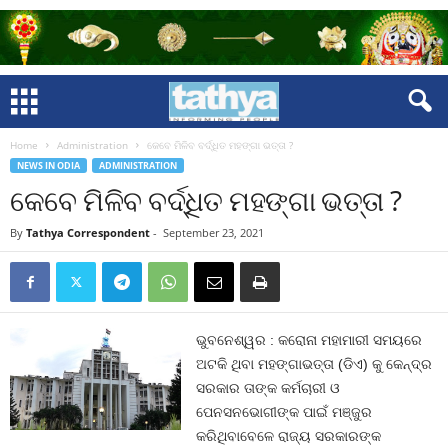
Home
Administration
କେବେ ମିଳିବ ବର୍ଦ୍ଧିତ ମହଙ୍ଗା ଭତ୍ତା ?
NEWS IN ODIA
ADMINISTRATION
କେବେ ମିଳିବ ବର୍ଦ୍ଧିତ ମହଙ୍ଗା ଭତ୍ତା ?
By
Tathya Correspondent
-
September 23, 2021
ଭୁବନେଶ୍ୱର : କରୋନା ମହାମାରୀ ସମୟରେ
ଅଟକି ଥିବା ମହଙ୍ଗାଭତ୍ତା (ଡିଏ) କୁ କେନ୍ଦ୍ର
ସରକାର ତାଙ୍କ କର୍ମଚାରୀ ଓ
ପେନସନଭୋଗୀଙ୍କ ପାଇଁ ମଞ୍ଜୁର
କରିଥିବାବେଳେ ରାଜ୍ୟ ସରକାରଙ୍କ