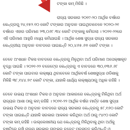
ଟଙ୍କା କମ୍‍ ମିଳିଛି ।
ରାଜ୍ୟ ସରକାର ୨୦୧୯-୨୦ ଆର୍ଥିକ ବର୍ଷରେ
କେନ୍ଦ୍ରରୁ ୨୪,୧୫୨.୧୦ କୋଟି ଟଙ୍କାର ଅନୁଦାନ ପାଇଥିବାବେଳେ ୨୦୨୦-୨୧
ବର୍ଷରେ ଏହାର ପରିମାଣ ୨୩,୦୬୮.୩୪ କୋଟି ଟଙ୍କାକୁ କମିଗଲା । ୨୦୨୧-୨୨ରେ
ଏହି ପରିମାଣ ଆହୁରି ମଧ୍ୟ କମିଯାଇଛି । ଆର୍ଥିକ ଶେଷ ସୁଦ୍ଧା ରାଜ୍ୟ ସରକାର
କେନ୍ଦ୍ରୀୟ ଅନୁଦାନ ବାବଦରେ ପାଇଛନ୍ତି ୨୦,୪୬୫.୬୭ କୋଟି ଟଙ୍କା ।
ତେବେ ଅଂଶଧନ ଟିକସ ବାବଦରେ କେନ୍ଦ୍ରରୁ ମିଳୁଥିବା ଅର୍ଥ ପରିମାଣ ଅପେକ୍ଷାକୃତ
ବୃଦ୍ଧି ପାଇଛି । ୨୦୨୧-୨୨ ବଜେଟ୍‍ରେ କେନ୍ଦ୍ରରୁ ଏ ବାବଦରେ ୩୦,୧୩୬.୬୮
କୋଟି ଟଙ୍କା ପାଇବାର ଲକ୍ଷ୍ୟ ଥିବାବେଳେ ଆର୍ଥିକବର୍ଷ ଶେଷସୁଦ୍ଧା ଓଡିଶାକୁ
ମିଳିଛି ୩୮,୧୪୪.୭୯ କୋଟି ଟଙ୍କା, ଯାହାକି ଧାର୍ଯ୍ୟ ଲକ୍ଷ୍ୟଠାରୁ ଅଧିକ ରହିଛି ।
ତେବେ ଉଭୟ ଅଂଶଧନ ଟିକସ ଓ ଅନୁଦାନ ଆକାରରେ କେନ୍ଦ୍ରକୁ ମିଳିଥିବା ଅର୍ଥ
ରାଜ୍ୟର ଆଶା ଠାରୁ କମ୍‍ ରହିଛି । ୨୦୨୧-୨୨ ଆର୍ଥିକ ବର୍ଷର ମାର୍ଚ୍ଚ ଶେଷ ସୁଦ୍ଧା
ଉଭୟ ଟିକସ ଓ ଅନୁଦାନ ବାବଦରେ ରାଜ୍ୟ ସରକାର କେନ୍ଦ୍ରରୁ ୫୮,୧୬୦ କୋଟି
ଟଙ୍କା ପାଇଛନ୍ତି ଯାହାକି ସରକାର ଆକଳନ କରିଥିବା ଅର୍ଥ ଠାରୁ ୯୪୯୦ କୋଟି
ଟଙ୍କା କମ୍‍ ରହିଛି । ଉଲ୍ଲେଖନୀୟ ଯେ କେନ୍ଦ୍ରରୁ ମିଳିଥିବାକୁ ଥିବା ଅର୍ଥକୁ
ଦୃଷ୍ଟିରେ ରଖି ରାଜ୍ୟ ସରକାର ତାଙ୍କର ବଜେଟ୍‍ ପ୍ରସ୍ତୁତ କରିଥାନ୍ତି ଓ