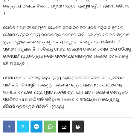
କେନ୍ଦ୍ରୀୟ ଅଂଶଧନ ଟିକସ ଓ ଅନୁଦାନ ଏଥିରେ ପ୍ରମୁଖ ଭୂମିକା ଗ୍ରହଣ କରିଥାଏ
।
କୋଭିଡ ମହାମାରୀ ସମୟରେ କେନ୍ଦ୍ର ସରକାରଙ୍କର ଏଭଳି ଅନୁଦାନ ହ୍ରାସର
କୌଣସି ଉତ୍ତର ରାଜ୍ୟ ସରକାରଙ୍କ ନିକଟରେ ନାହିଁ । କେନ୍ଦ୍ର ସରକାର ଅନୁଦାନ
ହ୍ରାସ କରୁଥିବାବେଳେ ରାଜ୍ୟରୁ ଆଦାୟ କରୁଥିବା ସେସ୍‍ରୁ ମଧ୍ୟ କୌଣସି ଅର୍ଥ
ପ୍ରଦାନ କରୁନାହାନ୍ତି । ଓଡିଶାରୁ ଆଦାୟ ହେଉଥିବା କୋଇଲା ସେସ୍‍ର ଅଂଶ ଓଡିଶାକୁ
ଦେବାପାଇଁ ମୁଖ୍ୟମନ୍ତ୍ରୀ ନବୀନ ପଟ୍ଟନାୟକ ବାରମ୍ବାର କେନ୍ଦ୍ର ସରକାରଙ୍କୁ
କହି ଆସୁଛନ୍ତି ।
ଓଡିଶା ଗୋଟିଏ କୋଇଲା ବହୁଳ ରାଜ୍ୟ ହୋଇଥିବାବେଳେ ସେସ୍‍ର ୬୦ ପ୍ରତିଶତ
ପାଇଁ ଦାବିକରି ଆସୁଛି । କେନ୍ଦ୍ର କୋଇଲା ମନ୍ତ୍ରୀ ପ୍ରହଲାଦ ଯୋଶୀଙ୍କ ସହ
ସାକ୍ଷାତ ସମୟରେ ମଧ୍ୟ ମୁଖ୍ୟମନ୍ତ୍ରୀ ଶ୍ରୀ ପଟ୍ଟନାୟକ କୋଇଲା ସେସରୁ ୬୦
ପ୍ରତିଶତ ଦେବାପାଇଁ ଦାବି କରିଥିଲେ । ତେବେ ଏ ସଂକ୍ରାନ୍ତରେ କେନ୍ଦ୍ରରୁ
କୌଣସି ପ୍ରତିଶ୍ରୁତି ମିଳିନାହିଁ । (ତଥ୍ୟ)