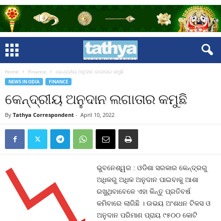
Home
Finance
କେନ୍ଦ୍ରୀୟ ଅନୁଦାନ ଲଗାତାର କମୁଛି
NEWS IN ODIA
FINANCE
କେନ୍ଦ୍ରୀୟ ଅନୁଦାନ ଲଗାତାର କମୁଛି
By
Tathya Correspondent
-
April 10, 2022
ଭୁବନେଶ୍ୱର : ଓଡିଶା ସରକାର କେନ୍ଦ୍ରରୁ
ଅଧିକରୁ ଅଧିକ ଅନୁଦାନ ପାଇବାକୁ ଆଶା
ରଖୁଥିବାବେଳେ ଏହା କିନ୍ତୁ ପ୍ରତିବର୍ଷ
କମିବାରେ ଲାଗିଛି । ଉଭୟ ଅଂଶଧନ ଟିକସ ଓ
ଅନୁଦାନ ପରିମାଣ ପ୍ରାୟ ୯୫୦୦ କୋଟି