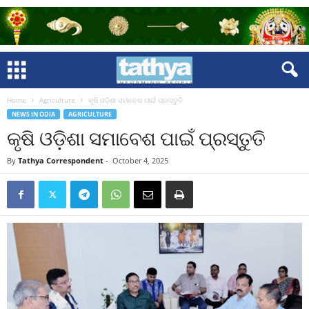
Home
Agriculture
କୃଷି ଓଡ଼ିଶା ସମାବେଶ ପାଇଁ ପ୍ରସ୍ତୁତି
NEWS IN ODIA
AGRICULTURE
କୃଷି ଓଡ଼ିଶା ସମାବେଶ ପାଇଁ ପ୍ରସ୍ତୁତି
By
Tathya Correspondent
-
October 4, 2025