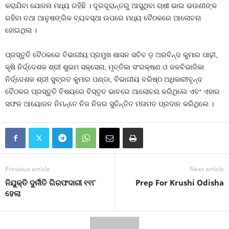
କରାଯିବା ଯୋଜନା ମଧ୍ୟ ରହିଛି । ଦୂରଦୂରାନ୍ତରୁ ଆସୁଥିବା ଚାଷୀ ଭାଇ ଭଉଣୀଙ୍କ
ରହିବା ତଥା ଆନୁଷଙ୍ଗିକ ବ୍ୟବସ୍ଥା ଉପରେ ମଧ୍ୟ ବୈଠକରେ ଆଲୋଚନା
ହୋଇଥିଲା ।
ପ୍ରସ୍ତୁତି ବୈଠକରେ ବିଭାଗୀୟ ପ୍ରମୁଖ ଶାସନ ସଚିବ ଡ଼ ଅରବିନ୍ଦ କୁମାର ପାଢ଼ୀ,
କୃଷି ନିର୍ଦ୍ଦେଶକ ଶ୍ରୀ ଶୁଭମ ସକ୍ସେନା, ମୃତ୍ତିକା ସଂରକ୍ଷଣ ଓ ଜଳବିଭାଜିକା
ନିର୍ଦ୍ଦେଶକ ଶ୍ରୀ ସୁବ୍ରତ କୁମାର ପଣ୍ଡା, ବିଭାଗୀୟ ବରିଷ୍ଠ ଅଧିକାରୀବୃନ୍ଦ
ବୈଠକର ପ୍ରସ୍ତୁତି ବିଷୟରେ ବିସ୍ତୃତ ଭାବରେ ଆଲୋଚନା କରିଥିଲେ ଏବଂ ଏହାର
ସଫଳ ଆୟୋଜନ ନିମନ୍ତେ ନିଜ ନିଜର ସୁଚିନ୍ତିତ ମତାମତ ପ୍ରଦାନ କରିଥିଲେ ।
Previous article
Next article
ନିଯୁକ୍ତି ଦୁର୍ନୀତି ଗିରଫଦାରୀ ୧୧୮
Prep For Krushi Odisha
ହେଲା