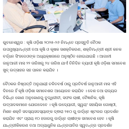
ଭୁବନେଶ୍ୱର : କୃଷି ଓଡ଼ିଶା ୨୦୨୫-୨୬ ନିମନ୍ତେ ପ୍ରସ୍ତୁତି ବୈଠକ
ଉପମୁଖ୍ୟମନ୍ତ୍ରୀ ତଥା କୃଷି ଓ କୃଷକ ସଶକ୍ତିକରଣ, ଶକ୍ତିମନ୍ତ୍ରୀ ଶ୍ରୀ କନକ
ବର୍ଦ୍ଧନ ସିଂହଦେଓଙ୍କ ଅଧ୍ୟକ୍ଷତାରେ ଅନୁଷ୍ଠିତ ହୋଇଯାଇଛି । ଆଗାମୀ
ଜାନୁଆରୀ ମାସ ୨୨ ତାରିଖରୁ ୨୪ ତାରିଖ ଯାଏଁ ତିନିଦିନ ବ୍ୟାପୀ କୃଷି ଓଡ଼ିଶା ସମାବେଶ
ଖୁବ୍ ଉତ୍ସାହର ସହ ପାଳନ କରାଯିବ ।
ବୈଠକର ନିଷ୍ପତ୍ତି ଅନୁଯାୟୀ ଚଳିତବର୍ଷ ଠାରୁ ପ୍ରତିବର୍ଷ ଜାନୁଆରୀ ମାସ ଏହି
ଦିନରେ ହିଁ କୃଷି ଓଡ଼ିଶା ସମାବେଶର ଆୟୋଜନ କରାଯିବ । ଦେଶ ତଥା ରାଜ୍ୟର
ବିଭିନ୍ନ କୋଣ ଅନୁକୋଣରୁ ବୁଦ୍ଧିଜୀବୀ, ସଫଳ ଚାଷୀ, ବୈଜ୍ଞାନିକ, କୃଷି
ଉତ୍ପାଦକମାନେ ଯୋଗଦେବେ । କୃଷି ଉଦ୍ୟୋଗୀ, ସ୍ୱୟଂ ସହାୟିକା ଗୋଷ୍ଠୀ,
ମିଶନ ଶକ୍ତି ସଦସ୍ୟସଦସ୍ୟାଙ୍କ ଦ୍ଵାରା ୨୫୦ ରୁ ଉର୍ଦ୍ଧ୍ବ ଷ୍ଟଲର ପ୍ରଦର୍ଶନ
କରାଯିବ ଏବଂ ପ୍ରାୟ ୧୦ ହଜାରରୁ ଉର୍ଦ୍ଧ୍ବ ଚାଷୀଙ୍କ ସମାବେଶ ହେବ । କୃଷି
ଯାନ୍ତ୍ରୀକିକରଣ ତଥା ଅତ୍ୟାଧୁନିକ ଯନ୍ତ୍ରପାତିର ସ୍ୱତନ୍ତ୍ର ପ୍ରଦର୍ଶନ