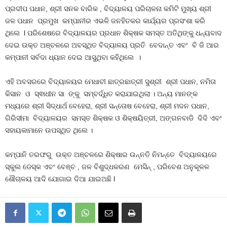
ପ୍ରଦୀପ ପଧାନ, ଶ୍ରୀ ସନକ ବାରିକ , ବିଦ୍ୟାଳୟ ପରିଚାଳନା କମିଟି ମୁଖ୍ୟ ଶ୍ରୀ
ଜଳ ପଧାନ ପ୍ରମୁଖ କମ୍ପାନୀର ଏଭଳି ଜନହିତକର କାର୍ଯ୍ୟର ପ୍ରସଂଶା କରି
ଥିଲେ l ପରିଶେଷରେ ବିଦ୍ୟାଳୟର ପ୍ରଧାନ ଶିକ୍ଷକ ସମସ୍ତ ଅତିଥିଙ୍କୁ ଧନ୍ୟବାଦ
ଦେଇ ଉକ୍ତ ଅଞ୍ଚଳରେ ଅବସ୍ଥିତ ବିଦ୍ୟାଳୟ ପ୍ରତି ବେଦାନ୍ତ ଏବଂ ବି ଜି ଆର
କମ୍ପାନୀ ସର୍ବଦା ଧ୍ୟାନ ଦେଇ ଆସୁଥିବା କହିଥିଲେ ।
ଏହି ଅବସରରେ ବିଦ୍ୟାଳୟର ମେଧାବୀ ଛାତ୍ରଛାତ୍ରୀ ସୁଶ୍ରୀ ଶ୍ରୀ ପଧାନ, ନମିତା
କିସାନ ଓ ସ୍ଵାଧୀନ ସା ଙ୍କୁ ସମ୍ବର୍ଦ୍ଧିତ କରାଯାଇଥିଲା । ଅନ୍ୟ ମାନଙ୍କ
ମଧ୍ୟରେ ଶ୍ରୀ ସିଦ୍ଧାର୍ଥ ବେହେରା, ଶ୍ରୀ ସନ୍ତୋଷ ବେହେରା, ଶ୍ରୀ ମଦନ ପଧାନ,
ଗିରିସୀମା ବିଦ୍ୟାଳୟର ସମସ୍ତ ଶିକ୍ଷକ ଓ ଶିକ୍ଷୟିତ୍ରୀ, ଅଙ୍ଗନବାଡି ଦିଦି ଏବଂ
ସହାୟକାମାନେ ଉପସ୍ଥିତ ଥିଲେ ।
କମ୍ପାନି ତରଫରୁ ଉକ୍ତ ଅଞ୍ଚଳରେ ଶିକ୍ଷାର ଉନ୍ନତି ନିମନ୍ତେ ବିଦ୍ୟାଳୟରେ
ସ୍କୁଲ ଡେସ୍କ ଏବଂ ବେଞ୍ଚ , ଜଳ ବିଶୁଦ୍ଧକରଣ ମେସିନ୍ , ପରିବେଶ ଅନୁକୂଳଳ
ଶୌଚାଳୟ ଆଦି ଯୋଗାଇ ଦିଆ ଯାଇଅଛି l