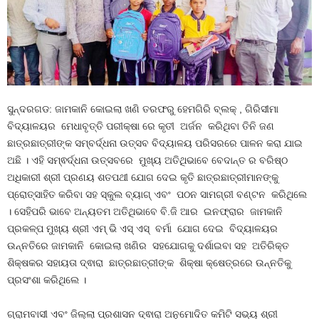
ସୁନ୍ଦରଗଡ: ଜାମକାନି କୋଇଲା ଖଣି ତରଫରୁ ହେମଗିରି ବ୍ଲକ୍ , ଗିରିସୀମା
ବିଦ୍ୟାଳୟର ମେଧାବୃତ୍ତି ପରୀକ୍ଷା ରେ କୃତୀ ଅର୍ଜନ କରିଥିବା ତିନି ଜଣ
ଛାତ୍ରଛାତ୍ରୀଙ୍କ ସମ୍ବର୍ଦ୍ଧନା ଉତ୍ସବ ବିଦ୍ୟାଳୟ ପରିସରରେ ପାଳନ କରା ଯାଇ
ଅଛି । ଏହି ସମ୍ଵର୍ଦ୍ଧନା ଉତ୍ସବରେ ମୁଖ୍ୟ ଅତିଥିଭାବେ ବେଦାନ୍ତ ର ବରିଷ୍ଠ
ଅଧିକାରୀ ଶ୍ରୀ ପ୍ରଣୟ ଶତପଥୀ ଯୋଗ ଦେଇ କୃତି ଛାତ୍ରଛାତ୍ରୀମାନଙ୍କୁ
ପ୍ରୋତ୍ସାହିତ କରିବା ସହ ସ୍କୁଲ ବ୍ୟାଗ୍ ଏବଂ ପଠନ ସାମଗ୍ରୀ ବଣ୍ଟନ କରିଥିଲେ
। ସେହିପରି ଭାବେ ଅନ୍ୟତମ ଅତିଥିଭାବେ ବି.ଜି ଆର ଇନଫ୍ରାର ଜାମକାନି
ପ୍ରକଳ୍ପ ମୁଖ୍ୟ ଶ୍ରୀ ଏମ୍ ଭି ଏସ୍ ଏସ୍ ବର୍ମା ଯୋଗ ଦେଇ ବିଦ୍ୟାଳୟର
ଉନ୍ନତିରେ ଜାମକାନି କୋଇଲା ଖଣିର ସହଯୋଗକୁ ଦର୍ଶାଇବା ସହ ଅତିରିକ୍ତ
ଶିକ୍ଷକର ସହାୟତା ଦ୍ଵାରା ଛାତ୍ରଛାତ୍ରୀଙ୍କ ଶିକ୍ଷା କ୍ଷେତ୍ରରେ ଉନ୍ନତିକୁ
ପ୍ରସଂଶା କରିଥିଲେ ।
ଗ୍ରାମବାସୀ ଏବଂ ଜିଲ୍ଲା ପ୍ରଶାସନ ଦ୍ଵାରା ଅନୁମୋଦିତ କମିଟି ସଭ୍ୟ ଶ୍ରୀ