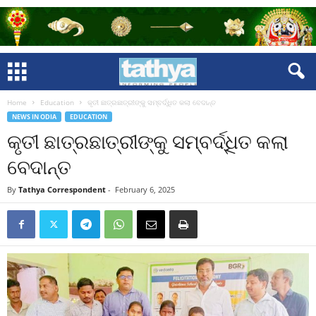
Home
Education
କୃତୀ ଛାତ୍ରଛାତ୍ରୀଙ୍କୁ ସମ୍ବର୍ଦ୍ଧିତ କଲା ବେଦାନ୍ତ
NEWS IN ODIA
EDUCATION
କୃତୀ ଛାତ୍ରଛାତ୍ରୀଙ୍କୁ ସମ୍ବର୍ଦ୍ଧିତ କଲା
ବେଦାନ୍ତ
By
Tathya Correspondent
-
February 6, 2025