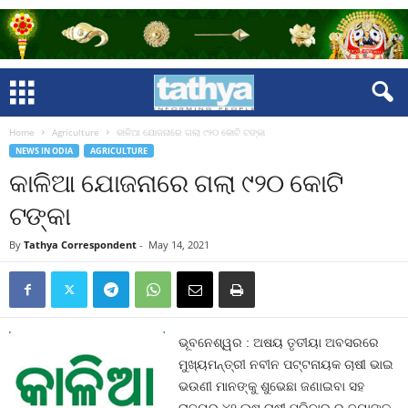
Home
Agriculture
କାଳିଆ ଯୋଜନାରେ ଗଲା ୯୨୦ କୋଟି ଟଙ୍କା
NEWS IN ODIA
AGRICULTURE
କାଳିଆ ଯୋଜନାରେ ଗଲା ୯୨୦ କୋଟି
ଟଙ୍କା
By
Tathya Correspondent
-
May 14, 2021
ଭୂବନେଶ୍ୱର : ଅଷୟ ତୃତୀୟା ଅବସରରେ
ମୁଖ୍ୟମନ୍ତ୍ରୀ ନବୀନ ପଟ୍ଟନାୟକ ଚାଷୀ ଭାଇ
ଭଉଣୀ ମାନଙ୍କୁ ଶୁଭେଛା ଜଣାଇବା ସହ