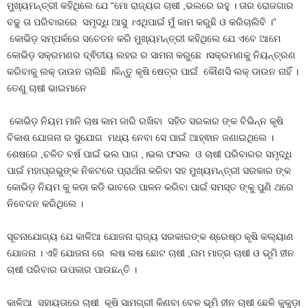
ମୁଖ୍ୟମନ୍ତ୍ରୀ କହିଥିଲେ ଯେ “ମୋ ରାଜ୍ୟର ଚାଷୀ ,ଭଲରେ ରହୁ । ତାର ରୋଜଗାର
ବଢୁ ତା ପରିବାରରେ ସମୃଦ୍ଧି ଆସୁ ।ଏଥିପାଇଁ ମୁଁ କାମ କରୁଛି ଓ କରିଚାଲିବି ।”
କୋଭିଡ଼ ସମ୍ପର୍କରେ ସଚେତନ କରି ମୁଖ୍ୟମନ୍ତ୍ରୀ କହିଥିଲେ ଯେ ଏବେ ଆମେ
କୋଭିଡ଼ ସକ୍ରମଣର ଦ୍ଵିତୀୟ ଲହର ର ସାମନା କରୁଛେ ।ସକ୍ରମଣକୁ ନିୟନ୍ତ୍ରଣ
କରିବାକୁ ଲକ୍ ଡାଉନ ଚାଲିଛି ।କିନ୍ତୁ କୃଷି ଷେତ୍ର ପାଇଁ କୌଣସି ଲକ୍ ଡାଉନ ନାହିଁ ।
ତେଣୁ ଚାଷୀ ଭାଇମାନେ
କୋଭିଡ଼ ନିୟମ ମାନି ଚାଷ କାମ ଜାରି ରଖିବା ସହିତ ସରକାର ଙ୍କ ବିଭିନ୍ନ କୃଷି
ବିକାଶ ଯୋଜନା ର ସୁଯୋଗ ମଧ୍ୟ ନେବା ସେ ପାଇଁ ଆହ୍ଵାନ ଜଣାଇଥିଲେ ।
ଶେଷରେ ,ଚଳିତ ବର୍ଷ ପାଇଁ ଭଲ ପାଗ ,।ଭଲ ଫସଲ ଓ ଚାଷୀ ପରିବାରର ସମୃଦ୍ଧି
ପାଇଁ ମହାପ୍ରଭୁଙ୍କ ନିକଟରେ ପ୍ରାର୍ଥନା କରିବା ସହ ମୁଖ୍ୟମନ୍ତ୍ରୀ ସରକାର ଙ୍କ
କୋଭିଡ଼ ନିୟମ କୁ କଡା କଡି ଭାବରେ ପାଳନ କରିବା ପାଇଁ ସମସ୍ତ ଙ୍କୁ ପୁଣି ଥରେ
ନିବେଦନ କରିଥିଲେ ।
ସୂଚନାଯୋଗ୍ୟ ଯେ କାଳିଆ ଯୋଜନା ରାଜ୍ୟ ସରକାରଙ୍କ ଶ୍ରେଷ୍ଠ କୃଷି କଲ୍ୟାଣ
ଯୋଜନା । ଏହି ଯୋଜନା ରେ ଲଷ ଲଷ ଛୋଟ ଚାଷୀ ,ନାମ ମାତ୍ର ଚାଷୀ ଓ ଭୂମି ହୀନ
ଚାଷୀ ପରିବାର ଉପକାର ପାଉଛନ୍ତି ।
କାଳିଆ ସହାୟତାରେ ଚାଷୀ କୃଷି ସାମଗ୍ରୀ କିଣବା ବେଳ ଭୂମି ହୀନ ଚାଷୀ ଛେଳି କୁକୁଡ଼ା