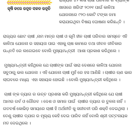
ରାଜ୍ୟର ୪୨ ଲଷ ଚାଷୀ ପରିବାର ର ବ୍ୟାଙ୍କ
ଖାତାରେ ଖରିଫ ୨୦୨୧ ପାଇଁ କାଳିଆ
ଯୋଜନାରେ ୯୨୦ କୋଟି ଟଙ୍କା ଜମା
କରାଯାଇଥିବା ବିଷୟ ଘୋଷଣା କରିଛନ୍ତି ।
ରାଜ୍ୟର ଛୋଟ ଚାଷୀ ,ନାମ ମାତ୍ର ଚାଷୀ ଓ ଭୂମି ହୀନ ଚାଷୀ ପରିବାର ସମସ୍ତେ ଏହି
କାଳିଆ ଯୋଜନା ର ସହାୟତା ପାଇ ଏହାକୁ ଚାଷ କାମରେ ତଥା ଜୀବନ ଜୀବିକାର
ଉନ୍ନତି ରେ ଲଗେଇବେ ବୋଲି ମୁଖ୍ୟମନ୍ତ୍ରୀ ଆଶା ପ୍ରକାଶ କରିଥିଲେ ।
ମୁଖ୍ୟମନ୍ତ୍ରୀ କହିଥିଲେ ଯେ ଚାଷୀଙ୍କ ପାଇଁ ସାରା ଦେଶରେ କାଳିଆ ଯୋଜନା
ସବୁଠାରୁ ଭଲ ଯୋଜନା । ଏହି ଯୋଜନା ଚାଷୀ ମୁହଁ ରେ ହସ ଆଣିଛି । ଚାଷୀର ଋଣ ଭାର
ଲାଘବରେ ମଧ୍ୟ ଏହା ସହାୟକ ହୋଇଛି । ବୋଲି ମୁଖ୍ୟମନ୍ତ୍ରୀ କହିଥିଲେ ।
ଚାଷୀ ଙ୍କ ତ୍ୟାଗ ର ଉଚ୍ଚ ପ୍ରଶସା କରି ମୁଖ୍ୟମନ୍ତ୍ରୀ କହିଥିଲେ ଯେ ଚାଷୀ
ଆମର ଗର୍ବ ଓ ଗୌରବ । ଦେଶ ଓ ସମାଜ ପାଇଁ ଚାଷୀର ତ୍ୟାଗ ର ତୁଳନା ନାହିଁ ।
ଗତବର୍ଷ କୋଭିଡ଼ ସମୟରେ ଚାଷୀ ହି ଅର୍ଥନୀତି କୁ ସଜୀବନୀ ପରି ଶକ୍ତି ଦେଇଥିଲା ।
ତେଣୁ ଚାଷୀର ତ୍ଯାଗ ର ମୂଲ୍ୟ କେହି ଦେଇ ପାରିବ ନାହିଁ ବୋଲି ଶ୍ରୀ ପଟ୍ଟନାୟକ
ମତ ଦେଇଥିଲେ ।