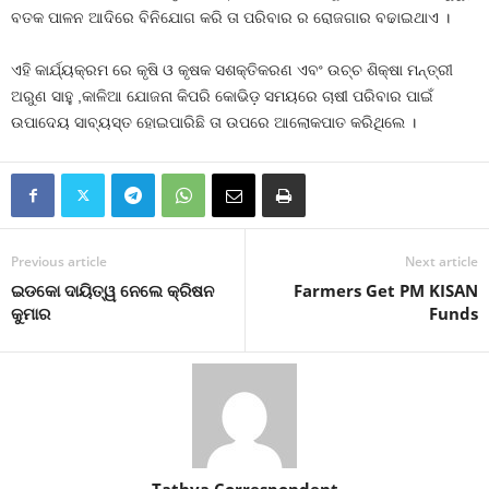
ବତକ ପାଳନ ଆଦିରେ ବିନିଯୋଗ କରି ତା ପରିବାର ର ରୋଜଗାର ବଢାଇଥାଏ ।
ଏହି କାର୍ଯ୍ୟକ୍ରମ ରେ କୃଷି ଓ କୃଷକ ସଶକ୍ତିକରଣ ଏବଂ ଉଚ୍ଚ ଶିକ୍ଷା ମନ୍ତ୍ରୀ
ଅରୁଣ ସାହୁ ,କାଳିଆ ଯୋଜନା କିପରି କୋଭିଡ଼ ସମୟରେ ଚାଷୀ ପରିବାର ପାଇଁ
ଉପାଦେୟ ସାବ୍ୟସ୍ତ ହୋଇପାରିଛି ତା ଉପରେ ଆଲୋକପାତ କରିଥିଲେ ।
Previous article
Next article
ଇଡକୋ ଦାୟିତ୍ୱ ନେଲେ କ୍ରିଷନ
Farmers Get PM KISAN
କୁମାର
Funds