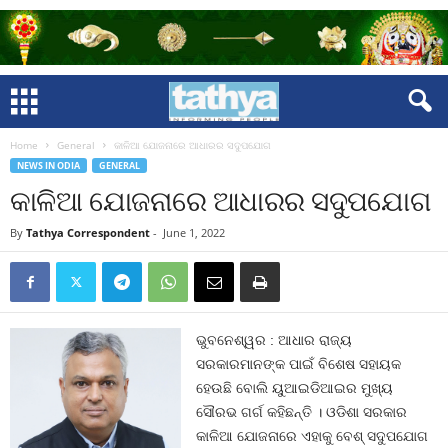
Home
General
କାଳିଆ ଯୋଜନାରେ ଆଧାରର ସଦୁପଯୋଗ
NEWS IN ODIA
GENERAL
କାଳିଆ ଯୋଜନାରେ ଆଧାରର ସଦୁପଯୋଗ
By
Tathya Correspondent
-
June 1, 2022
ଭୁବନେଶ୍ୱର : ଆଧାର ରାଜ୍ୟ
ସରକାରମାନଙ୍କ ପାଇଁ ବିଶେଷ ସହାୟକ
ହେଉଛି ବୋଲି ୟୁଆଇଡିଆଇର ମୁଖ୍ୟ
ସୌରଭ ଗର୍ଗ କହିଛନ୍ତି । ଓଡିଶା ସରକାର
କାଳିଆ ଯୋଜନାରେ ଏହାକୁ ବେଶ୍‍ ସଦୁପଯୋଗ