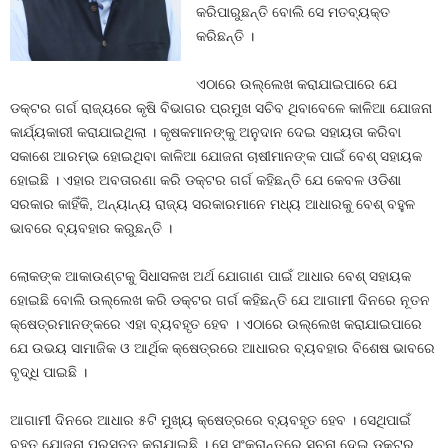
କରିପାରୁଛନ୍ତି ବୋଲି ସେ ମତବ୍ୟକ୍ତ
କରିଛନ୍ତି ।
ଏଠାରେ ଉଲ୍ଲେଖ କରାଯାଇପାରେ ଯେ
ଡକ୍ଟର ଗର୍ଗ ରାଜ୍ୟରେ କୃଷି ବିଭାଗର ପ୍ରମୁଖ ସଚିବ ଥିବାବେଳେ କାଳିଆ ଯୋଜନା
କାର୍ଯ୍ୟକାରୀ କରାଯାଇଥିଲା । କୃଷକମାନଙ୍କୁ ଅନୁଦାନ ଦେଇ ସହାୟତା କରିବା
ସକାଶେ ଆରମ୍ଭ ହୋଇଥିବା କାଳିଆ ଯୋଜନା ଚାଷୀମାନଙ୍କ ପାଇଁ ବେଶ୍‍ ସହାୟକ
ହୋଇଛି । ଏହାର ଅବତାରଣା କରି ଡକ୍ଟର ଗର୍ଗ କହିଛନ୍ତି ଯେ କେବଳ ଓଡିଶା
ସରକାର କାହିଁକି, ଅନ୍ୟାନ୍ୟ ରାଜ୍ୟ ସରକାରମାନେ ମଧ୍ୟ ଆଧାରକୁ ବେଶ୍‍ ବହୁଳ
ଭାବରେ ବ୍ୟବହାର କରୁଛନ୍ତି ।
ଲୋକଙ୍କ ଆକାଉଣ୍ଟକୁ ସିଧାସଳଖ ଅର୍ଥ ଯୋଗାଣ ପାଇଁ ଆଧାର ବେଶ୍‍ ସହାୟକ
ହୋଇଛି ବୋଲି ଉଲ୍ଲେଖ କରି ଡକ୍ଟର ଗର୍ଗ କହିଛନ୍ତି ଯେ ଆଗାମୀ ଦିନରେ ନୂତନ
କ୍ଷେତ୍ରମାନଙ୍କରେ ଏହା ବ୍ୟବହୃତ ହେବ । ଏଠାରେ ଉଲ୍ଲେଖ କରାଯାଇପାରେ
ଯେ ଉଭୟ ସାମାଜିକ ଓ ଆର୍ଥିକ କ୍ଷେତ୍ରରେ ଆଧାରର ବ୍ୟବହାର ବିଶେଷ ଭାବରେ
ବୃଦ୍ଧି ପାଇଛି ।
ଆଗାମୀ ଦିନରେ ଆଧାର ୫ଟି ମୁଖ୍ୟ କ୍ଷେତ୍ରରେ ବ୍ୟବହୃତ ହେବ । ସେଥିପାଇଁ
ବୃହତ୍‍ ଯୋଜନା ପ୍ରସ୍ତୁତ କରାଯାଇଛି । ସେ ସଂକ୍ରାନ୍ତରେ ସୂଚନା ଦେଇ ଡକ୍ଟର