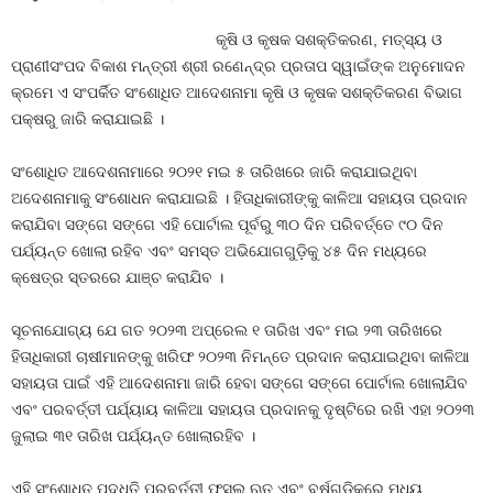
କୃଷି ଓ କୃଷକ ସଶକ୍ତିକରଣ, ମତ୍ସ୍ୟ ଓ
ପ୍ରାଣୀସଂପଦ ବିକାଶ ମନ୍ତ୍ରୀ ଶ୍ରୀ ରଣେନ୍ଦ୍ର ପ୍ରତାପ ସ୍ୱାଇଁଙ୍କ ଅନୁମୋଦନ
କ୍ରମେ ଏ ସଂପର୍କିତ ସଂଶୋଧିତ ଆଦେଶନାମା କୃଷି ଓ କୃଷକ ସଶକ୍ତିକରଣ ବିଭାଗ
ପକ୍ଷରୁ ଜାରି କରାଯାଇଛି ।
ସଂଶୋଧିତ ଆଦେଶନାମାରେ ୨୦୨୧ ମଇ ୫ ତାରିଖରେ ଜାରି କରାଯାଇଥିବା
ଅଦେଶନାମାକୁ ସଂଶୋଧନ କରାଯାଇଛି । ହିତାଧିକାରୀଙ୍କୁ କାଳିଆ ସହାୟତା ପ୍ରଦାନ
କରାଯିବା ସଙ୍ଗେ ସଙ୍ଗେ ଏହି ପୋର୍ଟାଲ ପୂର୍ବରୁ ୩୦ ଦିନ ପରିବର୍ତ୍ତେ ୯୦ ଦିନ
ପର୍ଯ୍ୟନ୍ତ ଖୋଲା ରହିବ ଏବଂ ସମସ୍ତ ଅଭିଯୋଗଗୁଡ଼ିକୁ ୪୫ ଦିନ ମଧ୍ୟରେ
କ୍ଷେତ୍ର ସ୍ତରରେ ଯାଞ୍ଚ କରାଯିବ ।
ସୂଚନାଯୋଗ୍ୟ ଯେ ଗତ ୨୦୨୩ ଅପ୍ରେଲ ୧ ତାରିଖ ଏବଂ ମଇ ୨୩ ତାରିଖରେ
ହିତାଧିକାରୀ ଚାଷୀମାନଙ୍କୁ ଖରିଫ ୨୦୨୩ ନିମନ୍ତେ ପ୍ରଦାନ କରାଯାଇଥିବା କାଳିଆ
ସହାୟତା ପାଇଁ ଏହି ଆଦେଶନାମା ଜାରି ହେବା ସଙ୍ଗେ ସଙ୍ଗେ ପୋର୍ଟାଲ ଖୋଲାଯିବ
ଏବଂ ପରବର୍ତ୍ତୀ ପର୍ଯ୍ୟାୟ କାଳିଆ ସହାୟତା ପ୍ରଦାନକୁ ଦୃଷ୍ଟିରେ ରଖି ଏହା ୨୦୨୩
ଜୁଲାଇ ୩୧ ତାରିଖ ପର୍ଯ୍ୟନ୍ତ ଖୋଲାରହିବ ।
ଏହି ସଂଶୋଧିତ ପଦ୍ଧତି ପରବର୍ତ୍ତୀ ଫସଲ ଋତୁ ଏବଂ ବର୍ଷଗୁଡ଼ିକରେ ମଧ୍ୟ