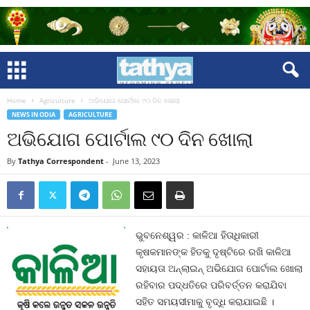
Home
Agriculture
ଅଭିଯୋଗ ପୋର୍ଟାଲ ୯୦ ଦିନ ଖୋଲା
NEWS IN ODIA
AGRICULTURE
ଅଭିଯୋଗ ପୋର୍ଟାଲ ୯୦ ଦିନ ଖୋଲା
By
Tathya Correspondent
-
June 13, 2023
ଭୁବନେଶ୍ୱର : କାଳିଆ ହିତାଧିକାରୀ
କୃଷକମାନଙ୍କ ହିତକୁ ଦୃଷ୍ଟିରେ ରଖି କାଳିଆ
ସହାୟତା ଅନ୍‌ଲାଇନ୍‌ ଅଭିଯୋଗ ପୋର୍ଟାଲ ଖୋଲା
ରହିବାର ପଦ୍ଧତିରେ ପରିବର୍ତ୍ତନ କରାଯିବା
ସହିତ ସମୟସୀମାକୁ ବୃଦ୍ଧି କରାଯାଇଛି ।