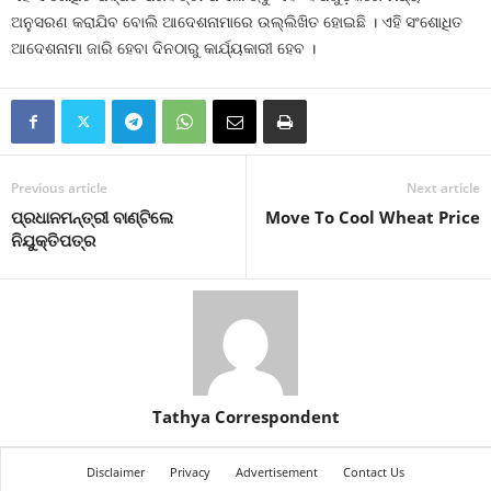
ଅନୁସରଣ କରାଯିବ ବୋଲି ଆଦେଶନାମାରେ ଉଲ୍ଲିଖିତ ହୋଇଛି । ଏହି ସଂଶୋଧିତ
ଆଦେଶନାମା ଜାରି ହେବା ଦିନଠାରୁ କାର୍ଯ୍ୟକାରୀ ହେବ ।
Previous article
Next article
ପ୍ରଧାନମନ୍ତ୍ରୀ ବାଣ୍ଟିଲେ
Move To Cool Wheat Price
ନିଯୁକ୍ତିପତ୍ର
Tathya Correspondent
Disclaimer
Privacy
Advertisement
Contact Us