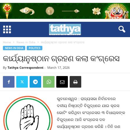
Home
News in Odia
କାର୍ଯ୍ୟାନୁଷ୍ଠାନ ଗ୍ରହଣ କଲା କଂଗ୍ରେସ
NEWS IN ODIA
POLITICS
କାର୍ଯ୍ୟାନୁଷ୍ଠାନ ଗ୍ରହଣ କଲା କଂଗ୍ରେସ
By
Tathya Correspondent
-
March 17, 2026
ଭୁବନେଶ୍ୱର : ରାଜ୍ୟସଭା ନିର୍ବାଚନରେ
ଦଳୀୟ ନିଷ୍ପତ୍ତି ବିରୁଦ୍ଧରେ ଯାଇ କ୍ରସ
ଭୋଟିଂ କରିଥିବା କଂଗ୍ରେସର ୩ ବିଧାୟକଙ୍କ
ବିରୁଦ୍ଧରେ ଆଜି କଂଗ୍ରେସ ଦଳ
କାର୍ଯ୍ୟାନୁଷ୍ଠାନ ଗ୍ରହଣ କରିଛି । ତିନି ଜଣ