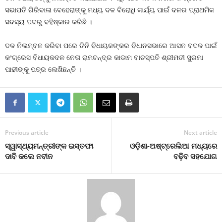
ସଭାପତି ଗିରିବାଳା ବେହେରାଙ୍କୁ ମଧ୍ୟ ଦଳ ବିରୋଧି କାର୍ଯ୍ୟ ପାଇଁ ଦଳର ପ୍ରାଥମିକ
ସଦସ୍ୟ ପଦରୁ ବହିଷ୍କାର କରିଛି ।
ଦଳ ନିଲମ୍ବନ କରିବା ପରେ ତିନି ବିଧାୟକଙ୍କର ବିଧାନସଭାରେ ଆସନ ବଦଳ ପାଇଁ
କଂଗ୍ରେସ ବିଧାୟକଦଳ ନେତା ରାମଚନ୍ଦ୍ର କାଡାମ ବାଚସ୍ପତି ଶ୍ରୀମତୀ ସୁରମା
ପାଢୀଙ୍କୁ ପତ୍ର ଲେଖିଛନ୍ତି ।
Previous article
Next article
ସ୍ୱାସ୍ଥ୍ୟମନ୍ତ୍ରୀଙ୍କ ଇସ୍ତଫା
ଓଡ଼ିଶା-ଅଷ୍ଟ୍ରେଲିଆ ମଧ୍ୟରେ
ଦାବି କଲେ ନବୀନ
ବଢ଼ିବ ସହଯୋଗ