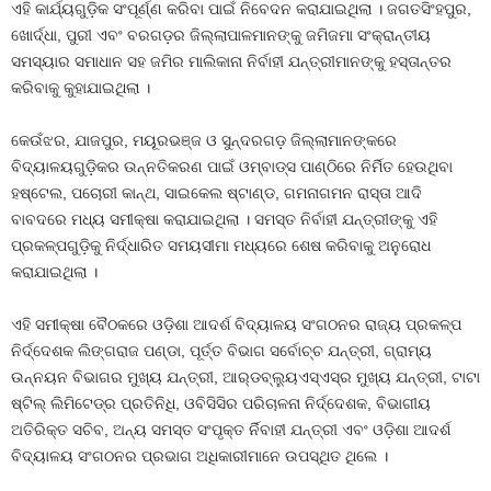
ଏହି କାର୍ଯ୍ୟଗୁଡ଼ିକ ସଂପୂର୍ଣ୍ଣ କରିବା ପାଇଁ ନିବେଦନ କରାଯାଇଥିଲା । ଜଗତସିଂହପୁର,
ଖୋର୍ଦ୍ଧା, ପୁରୀ ଏବଂ ବରଗଡ଼ର ଜିଲ୍ଲାପାଳମାନଙ୍କୁ ଜମିଜମା ସଂକ୍ରାନ୍ତୀୟ
ସମସ୍ୟାର ସମାଧାନ ସହ ଜମିର ମାଲିକାନା ନିର୍ବାହୀ ଯନ୍ତ୍ରୀମାନଙ୍କୁ ହସ୍ତାନ୍ତର
କରିବାକୁ କୁହାଯାଇଥିଲା ।
କେଉଁଝର, ଯାଜପୁର, ମୟୂରଭଞ୍ଜ ଓ ସୁନ୍ଦରଗଡ଼ ଜିଲ୍ଲାମାନଙ୍କରେ
ବିଦ୍ୟାଳୟଗୁଡ଼ିକର ଉନ୍ନତିକରଣ ପାଇଁ ଓମ୍‌ବାଡ୍‌ସ ପାଣ୍ଠିରେ ନିର୍ମିତ ହେଉଥିବା
ହଷ୍ଟେଲ, ପଚୋରୀ କାନ୍ଥ, ସାଇକେଲ ଷ୍ଟାଣ୍ଡ, ଗମନାଗମନ ରାସ୍ତା ଆଦି
ବାବଦରେ ମଧ୍ୟ ସମୀକ୍ଷା କରାଯାଇଥିଲା । ସମସ୍ତ ନିର୍ବାହୀ ଯନ୍ତ୍ରୀଙ୍କୁ ଏହି
ପ୍ରକଳ୍ପଗୁଡ଼ିକୁ ନିର୍ଦ୍ଧାରିତ ସମୟସୀମା ମଧ୍ୟରେ ଶେଷ କରିବାକୁ ଅନୁରୋଧ
କରାଯାଇଥିଲା ।
ଏହି ସମୀକ୍ଷା ବୈଠକରେ ଓଡ଼ିଶା ଆଦର୍ଶ ବିଦ୍ୟାଳୟ ସଂଗଠନର ରାଜ୍ୟ ପ୍ରକଳ୍ପ
ନିର୍ଦ୍ଦେଶକ ଲିଙ୍ଗରାଜ ପଣ୍ଡା, ପୂର୍ତ୍ତ ବିଭାଗ ସର୍ବୋଚ୍ଚ ଯନ୍ତ୍ରୀ, ଗ୍ରାମ୍ୟ
ଉନ୍ନୟନ ବିଭାଗର ମୁଖ୍ୟ ଯନ୍ତ୍ରୀ, ଆର୍‌ଡବ୍ଲୁ୍ୟଏସ୍‌ଏସ୍‌ର ମୁଖ୍ୟ ଯନ୍ତ୍ରୀ, ଟାଟା
ଷ୍ଟିଲ୍‌ ଲିମିଟେଡ୍‌ର ପ୍ରତିନିଧି, ଓବିସିସିର ପରିଚାଳନା ନିର୍ଦ୍ଦେଶକ, ବିଭାଗୀୟ
ଅତିରିକ୍ତ ସଚିବ, ଅନ୍ୟ ସମସ୍ତ ସଂପୃକ୍ତ ର୍ନିବାହୀ ଯନ୍ତ୍ରୀ ଏବଂ ଓଡ଼ିଶା ଆଦର୍ଶ
ବିଦ୍ୟାଳୟ ସଂଗଠନର ପ୍ରଭାଗ ଅଧିକାରୀମାନେ ଉପସ୍ଥିତ ଥିଲେ ।