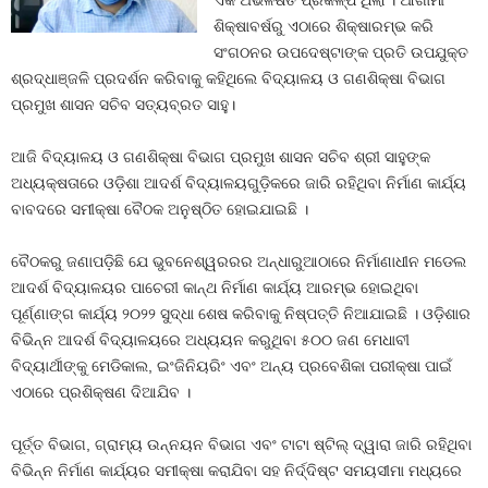
ଏକ ଅଭିଳଷିତ ପ୍ରକଳ୍ପ ଥିଲା । ଆଗାମୀ
ଶିକ୍ଷାବର୍ଷରୁ ଏଠାରେ ଶିକ୍ଷାରମ୍ଭ କରି
ସଂଗଠନର ଉପଦେଷ୍ଟାଙ୍କ ପ୍ରତି ଉପଯୁକ୍ତ
ଶ୍ରଦ୍ଧାଞ୍ଜଳି ପ୍ରଦର୍ଶନ କରିବାକୁ କହିଥିଲେ ବିଦ୍ୟାଳୟ ଓ ଗଣଶିକ୍ଷା ବିଭାଗ
ପ୍ରମୁଖ ଶାସନ ସଚିବ ସତ୍ୟବ୍ରତ ସାହୁ।
ଆଜି ବିଦ୍ୟାଳୟ ଓ ଗଣଶିକ୍ଷା ବିଭାଗ ପ୍ରମୁଖ ଶାସନ ସଚିବ ଶ୍ରୀ ସାହୁଙ୍କ
ଅଧ୍ୟକ୍ଷତାରେ ଓଡ଼ିଶା ଆଦର୍ଶ ବିଦ୍ୟାଳୟଗୁଡ଼ିକରେ ଜାରି ରହିଥିବା ନିର୍ମାଣ କାର୍ଯ୍ୟ
ବାବଦରେ ସମୀକ୍ଷା ବୈଠକ ଅନୁଷ୍ଠିତ ହୋଇଯାଇଛି ।
ବୈଠକରୁ ଜଣାପଡ଼ିଛି ଯେ ଭୁବନେଶ୍ୱରରର ଅନ୍ଧାରୁଆଠାରେ ନିର୍ମାଣାଧୀନ ମଡେଲ
ଆଦର୍ଶ ବିଦ୍ୟାଳୟର ପାଚେରୀ କାନ୍ଥ ନିର୍ମାଣ କାର୍ଯ୍ୟ ଆରମ୍ଭ ହୋଇଥିବା
ପୂର୍ଣ୍ଣାଙ୍ଗ କାର୍ଯ୍ୟ ୨୦୨୨ ସୁଦ୍ଧା ଶେଷ କରିବାକୁ ନିଷ୍ପତ୍ତି ନିଆଯାଇଛି । ଓଡ଼ିଶାର
ବିଭିନ୍ନ ଆଦର୍ଶ ବିଦ୍ୟାଳୟରେ ଅଧ୍ୟୟନ କରୁଥିବା ୫୦୦ ଜଣ ମେଧାବୀ
ବିଦ୍ୟାର୍ଥୀଙ୍କୁ ମେଡିକାଲ, ଇଂଜିନିୟରିଂ ଏବଂ ଅନ୍ୟ ପ୍ରବେଶିକା ପରୀକ୍ଷା ପାଇଁ
ଏଠାରେ ପ୍ରଶିକ୍ଷଣ ଦିଆଯିବ ।
ପୂର୍ତ୍ତ ବିଭାଗ, ଗ୍ରାମ୍ୟ ଉନ୍ନୟନ ବିଭାଗ ଏବଂ ଟାଟା ଷ୍ଟିଲ୍‌ ଦ୍ୱାରା ଜାରି ରହିଥିବା
ବିଭିନ୍ନ ନିର୍ମାଣ କାର୍ଯ୍ୟର ସମୀକ୍ଷା କରାଯିବା ସହ ନିର୍ଦ୍ଦିଷ୍ଟ ସମୟସୀମା ମଧ୍ୟରେ