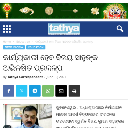
Home
Education
କାର୍ଯ୍ୟକାରୀ ହେବ ବିଜୟ ସାହୁଙ୍କ ଅଭିଳଷିତ ପ୍ରକଳ୍ପ
NEWS IN ODIA
EDUCATION
କାର୍ଯ୍ୟକାରୀ ହେବ ବିଜୟ ସାହୁଙ୍କ
ଅଭିଳଷିତ ପ୍ରକଳ୍ପ
By
Tathya Correspondent
-
June 10, 2021
ଭୁବନେଶ୍ୱର : ଅନ୍ଧାରୁଆଠାରେ ନିର୍ମାଣାଧୀନ
ମଡେଲ ଆଦର୍ଶ ବିଦ୍ୟାଳୟର ସଂଗଠନର
ଉପଦେଷ୍ଟା ସ୍ୱର୍ଗତ ବିଜୟ କୁମାର ସାହୁଙ୍କର