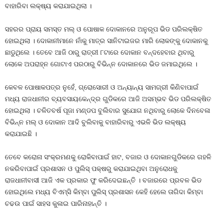
ବାହାରିବା ଲକ୍ଷ୍ୟ କରାଯାଇଥିଲା ।
ସହରର ପ୍ରାୟ ସମସ୍ତ ମଲ୍‍ ଓ ପୋଷାକ ଦୋକାନରେ ଅନୁରୂପ ଭିଡ ପରିଲକ୍ଷିତ
ହୋଇଥିଲା । ଦୋକାନୀମାନେ ନାଁକୁ ମାତ୍ର ସାନିଟାଇଜର ମାରି ଲୋକଙ୍କୁ ଦୋକାନକୁ
ଛାଡୁଥିଲେ । ତେବେ ଆଜି ଠାରୁ ରାତ୍ରୀ ୮ଟାରେ ଦୋକାନ ବନ୍ଦହେବାର ଥିବାରୁ
ଲୋକେ ଅପରାହ୍ନ ଗୋଟାଏ ପରଠାରୁ ବିଭିନ୍ନ ଦୋକାନରେ ଭିଡ ଜମାଇଥିଲେ ।
କେବଳ ପୋଷାକପତ୍ର ନୁହେଁ, ଗ୍ରୋସୋରୀ ଓ ଅନ୍ୟାନ୍ୟ ସାମଗ୍ରୀ କିଣିବାପାଇଁ
ମଧ୍ୟ ରାଜଧାନୀର ବ୍ୟବସାୟକେନ୍ଦ୍ର ଗୁଡିକରେ ଆଜି ଅସମ୍ଭବ ଭିଡ ପରିଲକ୍ଷିତ
ହୋଇଥିଲା । ଚଳିତବର୍ଷ ପୂଜା ମଣ୍ଡପ ବୁଲିବାର ସୁଯୋଗ ନଥିବାରୁ ଲୋକେ ଦିନବେଳା
ବିଭିନ୍ନ ମଲ୍‍ ଓ ଦୋକାନ ଆଦି ବୁଲିବାକୁ ବାହାରିବାରୁ ଏଭଳି ଭିଡ ଲକ୍ଷ୍ୟ
କରାଯାଇଛି ।
ତେବେ କରୋନା ସଂକ୍ରମଣକୁ ରୋକିବାପାଇଁ ହାଟ, ବଜାର ଓ ଦୋକାନଗୁଡିକରେ ଗହଳି
ନକରିବାପାଇଁ ପ୍ରଶାସନ ଓ ପୁଲିସ୍‍ ପକ୍ଷରୁ କରାଯାଇଥିବା ଅନୁରୋଧକୁ
ରାଜଧାନୀବାସୀ ଆଜି ଏକ ପ୍ରକାର ଫୁ କରିଦେଇଛନ୍ତି । ବଜାରରେ ପ୍ରବଳ ଭିଡ
ହୋଇଥିଲେ ମଧ୍ୟ ବିଏମ୍‍ସି କିମ୍ବା ପୁଲିସ୍‍ ପ୍ରଶାସନ କେହି ହେଲେ ତାଗିଦା କିମ୍ବା
ଚଢଉ ପାଇଁ ସାହସ କୁଳାଇ ପାରିନାହାନ୍ତି ।