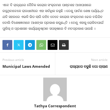
ଏବେ ବି ରାଜ୍ୟରେ ଦୈନିକ କରୋନା ସଂକ୍ରମଣ ପାଞ୍ଚଶହ ଆଖପାଖରେ
ରହୁଥିବାବେଳେ ରାଜଧାନୀରେ ଏହା ସର୍ବାଧିକ ରହୁଛି । ତେଣୁ ପାର୍ବଣ ଶେଷ ପର୍ଯ୍ୟନ୍ତ
ଯଦି ସହରରେ ଏଭଳି ଭିଡ ଲାଗି ରହିବ ତେବେ କରୋନା ସଂକ୍ରମଣ ଢେର ବଢିଯିବ
ବୋଲି ବିଶେଷଜ୍ଞମାନେ ଆଶଙ୍କା ପ୍ରକାଶ କରୁଛନ୍ତି । ତେଣୁ ଏହାକୁ ରୋକିବାପାଇଁ
ପୁଲିସ୍‍ ଓ ପ୍ରଶାସନ କାର୍ଯ୍ୟାନୁଷ୍ଠାନ ସପକ୍ଷରେ ବି ମତପ୍ରକାଶ ପାଉଛି ।
Previous article
Next article
Municipal Laws Amended
ରାଜ୍ୟରେ ବଢୁଛି ଗୋ ଚାଲାଣ
Tathya Correspondent