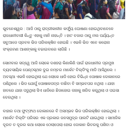
ଭୁବନେଶ୍ୱର : ଆଜି ଠାରୁ ରାତ୍ରୀକାଳୀନ କର୍ଫ୍ୟୁ ଘୋଷଣା ହୋଇଥିବାବେଳେ
ରାଜଧାନୀବାସୀ କିନ୍ତୁ ଏହାକୁ ମାନି ନାହାନ୍ତି । ହାଟ ବଜାର ଠାରୁ ମଲ ପର୍ଯ୍ୟନ୍ତ
ସବୁଆଡେ ପ୍ରବଳ ଭିଡ ପରିଲକ୍ଷିତ ହୋଇଛି । ଏଭଳି ଭିଡ ଏବେ କରୋନା
ସଂକ୍ରମଣ ଆଶଙ୍କାକୁ ବଢାଇବାରେ ଲାଗିଛି ।
ସୋମବାର ସତ୍ୱେ ଆଜି ଲୋକେ ଦଶହରା କିଣାକିଣି ପାଇଁ ରାଜଧାନୀର ପ୍ରମୁଖ
ବ୍ୟବସାୟିକ ପେଣ୍ଠସ୍ଥଳ ଦୁଇ ନମ୍ବର ମାର୍କେଟ ବିଲ୍ଡିଂକୁ ମାଡି ଆସିଥିଲେ ।
ଅବସ୍ଥା ଏଭଳି ହୋଇଥିଲା ଯେ ଲୋକେ ଧାଡି ହୋଇ ବିଭିନ୍ନ ପୋଷାକ ଦୋକାନରେ
ପଶିଥିଲେ । ଭିଡ ଯୋଗୁଁ ପୋଷାକପତ୍ର ବାଛିବା ବି ସମ୍ଭବପର ନଥିଲା । ଯାହା
ହାତରେ ଯାହା ପଡୁଥିଲା ସିଏ ଧାଡିରେ ଛିଡାହୋଇ ତାହାକୁ ଖରିଦ କରୁଥିଲା ଓ ପଇସା
ଦେଉଥିଲା ।
ବାହାର ତଥା ଫୁଟ୍‍ଫାଥ ଦୋକାନରେ ବି ଅସମ୍ଭବ ଭିଡ ପରିଲକ୍ଷିତ ହୋଇଥିଲା ।
ମାର୍କେଟ ବିଲ୍ଡିଂ ପରିସର ଏକ ପ୍ରକାର ଜନସମୁଦ୍ର ପାଲଟି ଯାଇଥିଲା । ସାମାଜିକ
ଦୂରତ ତ ଦୂରର କଥା ଲୋକେ ଠେଲାପେଲା ହୋଇ ଦୋକାନ ଭିତରକୁ ପଶିବା ଓ