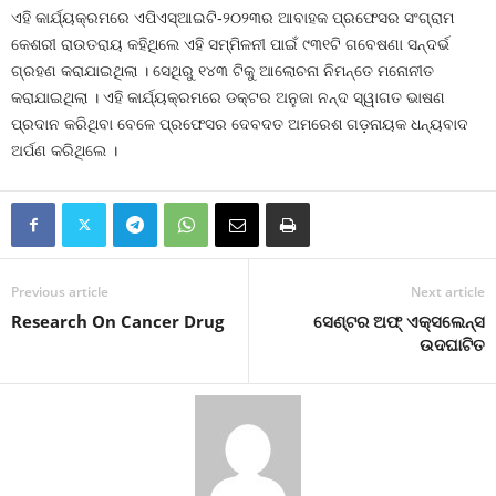
ଏହି କାର୍ଯ୍ୟକ୍ରମରେ ଏପିଏସ୍‌ଆଇଟି-୨୦୨୩ର ଆବାହକ ପ୍ରଫେସର ସଂଗ୍ରାମ
କେଶରୀ ରାଉତରାୟ କହିଥିଲେ ଏହି ସମ୍ମିଳନୀ ପାଇଁ ୯୩୧ଟି ଗବେଷଣା ସନ୍ଦର୍ଭ
ଗ୍ରହଣ କରାଯାଇଥିଲା । ସେଥିରୁ ୧୪୩ ଟିକୁ ଆଲୋଚନା ନିମନ୍ତେ ମନୋନୀତ
କରାଯାଇଥିଲା । ଏହି କାର୍ଯ୍ୟକ୍ରମରେ ଡକ୍ଟର ଅନୁଜା ନନ୍ଦ ସ୍ୱାଗତ ଭାଷଣ
ପ୍ରଦାନ କରିଥିବା ବେଳେ ପ୍ରଫେସର ଦେବଦତ ଅମରେଶ ଗଡ଼ନାୟକ ଧନ୍ୟବାଦ
ଅର୍ପଣ କରିଥିଲେ ।
Previous article
Next article
Research On Cancer Drug
ସେଣ୍ଟର ଅଫ୍ ଏକ୍ସଲେନ୍ସ
ଉଦଘାଟିତ