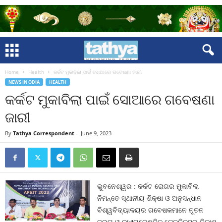
Home
Health
କର୍କଟ ମୁକାବିଲା ପାଇଁ ସୋଆରେ ଗବେଷଣା ଜାରୀ
NEWS IN ODIA
HEALTH
କର୍କଟ ମୁକାବିଲା ପାଇଁ ସୋଆରେ ଗବେଷଣା
ଜାରୀ
By
Tathya Correspondent
-
June 9, 2023
ଭୁବନେଶ୍ୱର : କର୍କଟ ରୋଗର ମୁକାବିଲା
ନିମନ୍ତେ ସ୍ଥାନୀୟ ଶିକ୍ଷା ଓ ଅନୁସନ୍ଧାନ
ବିଶ୍ୱବିଦ୍ୟାଳୟର ଗବେଷକମାନେ ନୂତନ