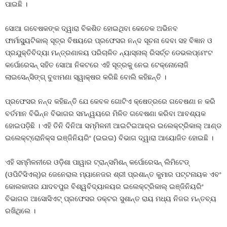
ପାଇଛି ।
ସୋଆ ଗବେଷକଙ୍କ ଦ୍ୱାରା ବିକଶିତ ହୋଇଥିବା କେତେକ ଅଭିନବ
ଫାର୍ମାସ୍ୟୁଟିକାଲ୍ ସୂତ୍ର ବିଷୟରେ ପ୍ରଫେସର ନନ୍ଦ ସୂଚନା ଦେବା ସହ ବିଜ୍ଞାନ ଓ
ପ୍ରଯୁକ୍ତିବିଦ୍ୟା ମନ୍ତ୍ରଣାଳୟ ପରିଚାଳିତ ନ୍ୟାସ୍‌ନାଲ୍ ରିସର୍ଚ୍ଚ ଡେଭଲପ୍‌ମେଂଟ
କର୍ପୋରେସନ୍ ସହିତ ସୋଆ ନିକଟରେ ଏହି ସୂତ୍ରକୁ ନେଇ ଟେକ୍ନୋଲୋଜି
ଲାଇସେନ୍ସିଙ୍ଗ୍ ବୁଝାମଣା ସ୍ୱାକ୍ଷର କରିଛି ବୋଲି କହିଛନ୍ତି ।
ପ୍ରଫେସର ନନ୍ଦ କହିଛନ୍ତି ଯେ କେବଳ ଗୋଟିଏ କ୍ଷେତ୍ରରେ ଗବେଷଣା ନ କରି
ବର୍ତମାନ ବିଭିନ୍ନ ବିଭାଗର ସମନ୍ୱୟରେ ମିଳିତ ଗବେଷଣା କରିବା ଆବଶ୍ୟକ
ହୋଇପଡ଼ିଛି । ଏହି ତିନି ଦିନିଆ ସମ୍ମିଳନୀ ଆଇଟିଇଆର୍‌ର ଇଲେକ୍ଟ୍ରିକାଲ୍ ଆଣ୍ଡ
ଇଲେକ୍ଟ୍ରୋନିକ୍ସ ଇଞ୍ଜିନିୟରିଂ (ଇଇଇ) ବିଭାଗ ଦ୍ୱାରା ଆୟୋଜିତ ହୋଇଛି ।
ଏହି ସମ୍ମିଳନୀରେ ଓଡ଼ିଶା ପାୱାର ଟ୍ରାନ୍ସମିଶନ୍ କର୍ପୋରେସନ୍ ଲିମିଟେଡ୍
(ଓପିଟିସିଏଲ୍‌)ର ଜେନେରାଲ ମ୍ୟାନେଜର ଶ୍ରୀ ପ୍ରଶାନ୍ତ କୁମାର ପଟ୍ଟନାୟକ ଏବଂ
କୋଲକାତାର ଯାଦବପୁର ବିଶ୍ୱବିଦ୍ୟାଳୟର ଇଲେକ୍ଟ୍ରିକାଲ୍ ଇଞ୍ଜିନିୟରିଂ
ବିଭାଗର ଆସୋସିଏଟ୍ ପ୍ରଫେସର ଡକ୍ଟର ସୁଶାନ୍ତ ରାୟ ମଧ୍ୟ ନିଜର ମନ୍ତବ୍ୟ
ରଖିଥିଲେ ।