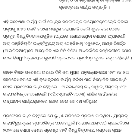
ଡ୍ରଗ୍ ଓ ଡାଏଗ୍ନୋଷ୍ଟିକ୍ ଟେକ୍ନିକ୍‌ସର ବିକାଶ
କ୍ଷେତ୍ରରେ କାର୍ଯ୍ୟ କରୁଛନ୍ତି ।
ଏହି ଗବେଷଣା କାର୍ଯ୍ୟ ପାଇଁ କେନ୍ଦ୍ର ସରକାରଙ୍କ ବାୟୋଟେକ୍ନୋଲୋଜି ବିଭାଗ
ପକ୍ଷରୁ ୪.୫୪ କୋଟି ଟଙ୍କା ମଞ୍ଜୁର କରାଯାଇଛି ବୋଲି ଶୁକ୍ରବାର ଦେଶର
ପ୍ରମୁଖ ବିଶ୍ୱବିଦ୍ୟାଳୟଗୁଡ଼ିକ ମଧ୍ୟରେ ଗଣାଯାଉଥିବା ସୋଆର ଫ୍ୟାକଲ୍ଟି
ଅଫ୍ ଇଞ୍ଜିନିୟରିଂ ଇନ୍‌ଷ୍ଟିଚ୍ୟୁଟ୍ ଅଫ୍ ଟେକ୍ନିକାଲ୍ ଏଜୁକେସନ୍ ଆଣ୍ଡ ରିସର୍ଚ୍ଚ
(ଆଇଟିଇଆର୍‌)ରେ ଆୟୋଜିତ ଏକ ତିନି ଦିନିଆ ଆନ୍ତର୍ଜାତିକ ସମ୍ମିଳନୀରେ ଯୋଗ
ଦେଇ ବିଶ୍ୱବିଦ୍ୟାଳୟର କୁଳପତି ପ୍ରଫେସର ପ୍ରଦୀପ୍ତ କୁମାର ନନ୍ଦ କହିଛନ୍ତି ।
ଜୀବନ ବିଜ୍ଞାନ ଗବେଷଣା ଉପରେ ତିନି ଜଣ ମୁଖ୍ୟ ଅନୁସନ୍ଧାନକାରୀ ଏବଂ ୧୪ ଜଣ
ସହଗବେଷକମାନେ ଏହି କ୍ଷେତ୍ରରେ କାର୍ଯ୍ୟ କରିବା ପାଇଁ ନିୟୋଜିତ ହୋଇଛନ୍ତି
ବୋଲି ପ୍ରଫେସର ନନ୍ଦ କହିଥିଲେ । ଆଡଭାନ୍‌ସେସ୍ ଇନ୍ ପାୱାର, ସିଗ୍ନାଲ୍ ଏବଂ
ଇନ୍‌ଫର୍ମେସନ୍ ଟେକ୍ନୋଲୋଜି (ଏପିଏସ୍‌ଆଇଟି-୨୦୨୩) ଶୀର୍ଷକ ସମ୍ମିଳନୀର
ଉଦ୍‌ଘାଟନୀ କାର୍ଯ୍ୟକ୍ରମରେ ଯୋଗ ଦେଇ ସେ ଏହା କହିଥିଲେ ।
ପ୍ରଫେସର ନନ୍ଦ କିହଥିଲେ ଯେ ଜୁନ୍ ୫ ତାରିଖରେ ପ୍ରକାଶ ପାଇଥିବା ନ୍ୟାସ୍‌ନାଲ୍
ଇନ୍‌ଷ୍ଟିଚ୍ୟୁସ୍‌ନାଲ୍ ର‌୍ୟାଙ୍କିଙ୍ଗ ଫ୍ରେମୱାର୍କ (ଏନ୍‌ଆଇଆର୍‌ଏଫ୍‌) ର‌୍ୟାଙ୍କିଙ୍ଗ
୨୦୨୩ରେ ସୋଆ ଦେଶର ଶ୍ରେଷ୍ଠ ୧୫ଟି ବିଶ୍ୱବିଦ୍ୟାଳୟ ମଧ୍ୟରେ ସ୍ଥାନ