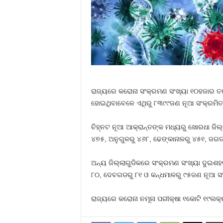
ରାଜ୍ୟରେ କରୋନା ସଂକ୍ରମଣ ସଂଖ୍ୟା ୧୦ହଜାର ତଳକୁ
ହୋଇଥିବାବେଳେ ଏଥିରୁ ୮୩୯୯ଜଣ ନୂଆ ସଂକ୍ରମିତ ଚ
ଚିହ୍ନଟ ନୂଆ ଆକ୍ରାନ୍ତଙ୍କ ମଧ୍ୟରୁ ଖୋରଧା ଜିଲ
୪୭୫, ଅନୁଗୁଳରୁ ୪୬୮, ଢେଙ୍କାନାଳରୁ ୪୫୧, ଜଗତ୍
ଅନ୍ୟ ଜିଲ୍ଲାଗୁଡିକରେ ସଂକ୍ରମଣ ସଂଖ୍ୟା ଦୁଇଶହରୁ
୮୦, ଦେବଗଡରୁ ୮୧ ଓ କନ୍ଧମାଳରୁ ୯୫ଜଣ ନୂଆ ସଂକ୍
ରାଜ୍ୟରେ କରୋନା ନମୂନା ପରୀକ୍ଷା ୧କୋଟି ୧୯ଲକ୍ଷ