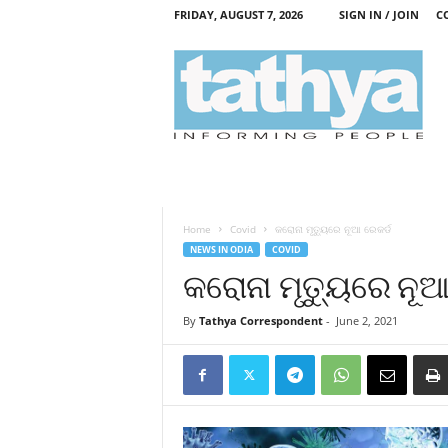
FRIDAY, AUGUST 7, 2026
SIGN IN / JOIN
C
T
a
t
h
y
a
Home
Covid
କରୋନା ମୃତ୍ୟୁରେ ନୂଆ ରେକର୍ଡ
NEWS IN ODIA
COVID
କରୋନା ମୃତ୍ୟୁରେ ନୂଆ
By
Tathya Correspondent
-
June 2, 2021