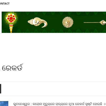
ONTACT
 ରେକର୍ଡ
ଭୁବନେଶ୍ୱର : କରୋନା ମୃତ୍ୟୁରେ ରାଜ୍ୟରେ ନୂଆ ରେକର୍ଡ ସୃଷ୍ଟି ହୋଇଛି ।