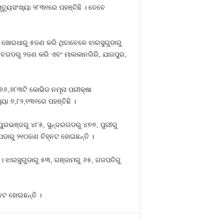
ତ୍ୟୁସଂଖ୍ୟା ୨୮୩୧ରେ ପହଞ୍ଚିଛି । ତେବେ
 ଖୋରଧାରୁ ୫ଜଣ କରି ଥିବାବେଳେ ଝାରସୁଗୁଡାରୁ
ଗଡରୁ ୨ଜଣ କରି ଏବଂ ମାଲକାନଗିରି, ଯାଜପୁର,
 ୬୬,୬୮୩ଟି କୋଭିଡ ନମୂନା ପରୀକ୍ଷା
ା ୭,୮୨,୧୩୧ରେ ପହଞ୍ଚିଛି ।
ୁରଭଞ୍ଜରୁ ୪୮୫, ସୁନ୍ଦରଗଡରୁ ୪୭୭, ପୁରୀରୁ
ପଡାରୁ ୨୧୦ଜଣ ଚିହ୍ନଟ ହୋଇଛନ୍ତି ।
 । ଝାରସୁଗୁଡାରୁ ୫୩, ଗଞ୍ଜାମରୁ ୬୫, ଗଜପତିରୁ
ନଟ ହୋଇଛନ୍ତି ।