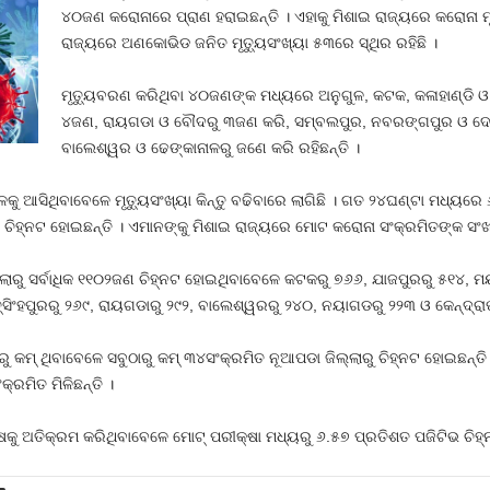
୪୦ଜଣ କରୋନାରେ ପ୍ରାଣ ହରାଇଛନ୍ତି । ଏହାକୁ ମିଶାଇ ରାଜ୍ୟରେ କରୋନା ମୃ
ରାଜ୍ୟରେ ଅଣକୋଭିଡ ଜନିତ ମୃତ୍ୟୁସଂଖ୍ୟା ୫୩ରେ ସ୍ଥିର ରହିଛି ।
ମୃତ୍ୟୁବରଣ କରିଥିବା ୪୦ଜଣଙ୍କ ମଧ୍ୟରେ ଅନୁଗୁଳ, କଟକ, କଳାହାଣ୍ଡି ଓ
୪ଜଣ, ରାୟଗଡା ଓ ବୌଦରୁ ୩ଜଣ କରି, ସମ୍ବଲପୁର, ନବରଙ୍ଗପୁର ଓ ଦେବ
ବାଲେଶ୍ୱର ଓ ଢେଙ୍କାନାଳରୁ ଜଣେ କରି ରହିଛନ୍ତି ।
 ଆସିଥିବାବେଳେ ମୃତ୍ୟୁସଂଖ୍ୟା କିନ୍ତୁ ବଢିବାରେ ଲାଗିଛି । ଗତ ୨୪ଘଣ୍ଟା ମଧ୍ୟରେ
ିହ୍ନଟ ହୋଇଛନ୍ତି । ଏମାନଙ୍କୁ ମିଶାଇ ରାଜ୍ୟରେ ମୋଟ କରୋନା ସଂକ୍ରମିତଙ୍କ ସଂଖ୍ୟ
୍ଲାରୁ ସର୍ବାଧିକ ୧୧୦୨ଜଣ ଚିହ୍ନଟ ହୋଇଥିବାବେଳେ କଟକରୁ ୭୬୬, ଯାଜପୁରରୁ ୫୧୪, ମୟ
‍ସିଂହପୁରରୁ ୨୬୯, ରାୟଗଡାରୁ ୨୯୨, ବାଲେଶ୍ୱରରୁ ୨୪୦, ନୟାଗଡରୁ ୨୨୩ ଓ କେନ୍ଦ୍ରା
 କମ୍‍ ଥିବାବେଳେ ସବୁଠାରୁ କମ୍‍ ୩୪ସଂକ୍ରମିତ ନୂଆପଡା ଜିଲ୍ଲାରୁ ଚିହ୍ନଟ ହୋଇଛନ୍ତି
ରମିତ ମିଳିଛନ୍ତି ।
କୁ ଅତିକ୍ରମ କରିଥିବାବେଳେ ମୋଟ୍‍ ପରୀକ୍ଷା ମଧ୍ୟରୁ ୬.୫୭ ପ୍ରତିଶତ ପଜିଟିଭ ଚିହ୍