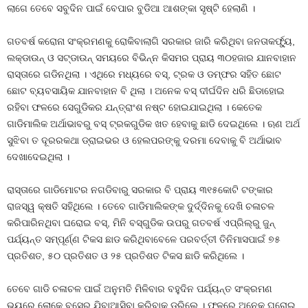
ଲାଗେ ତେବେ ସବୁଦିନ ପାଇଁ ବେପାର ବୁଡିଆ ଆଶଙ୍କା ସୃଷ୍ଟି ହେଲାଣି ।
ଗତବର୍ଷ କରୋନା ସଂକ୍ରମଣକୁ ରୋକିବାଲାଗି ସରକାର ଜାରି କରିଥିବା ଜନତାକର୍ଫ୍ୟୁ,
ଲକ୍‍ଡାଉନ୍‍ ଓ ସଟ୍‍ଡାଉନ୍‍ ସମୟରେ ବିଭିନ୍ନ କିସମର ପ୍ରାୟ ୩୦ହଜାର ଯାନବାହାନ
ରାସ୍ତାରେ ଗଡିନଥିଲା । ଏଥିରେ ମଧ୍ୟରେ ବସ୍‍, ଟ୍ରକ ଓ ଡମ୍ଫର ସହିତ ଛୋଟ
ଛୋଟ ବ୍ୟବସାୟିକ ଯାନବାହାନ ବି ଥିଲା । ଅନେକ ବସ୍‍ ଦୀର୍ଘଦିନ ଧରି ଛିଡାହୋଇ
ରହିବା ଫଳରେ ସେଗୁଡିକର ଯନ୍ତ୍ରାଂଶ ନଷ୍ଟ ହୋଇଯାଇଥିଲା । କେତେକ
ଗାଡିମାଲିକ ଅର୍ଥାଭାବରୁ ବସ୍‍ ଟ୍ରକଗୁଡିକ ଖତ ହେବାକୁ ଛାଡି ଦେଇଥିଲେ । ଋଣ ଅର୍ଥ
ସୁଝିବା ତ ଦୂରରକଥା ଡ୍ରାଇଭର ଓ ହେଲପରଙ୍କୁ ଦରମା ଦେବାକୁ ବି ଅର୍ଥାଭାବ
ଦେଖାଦେଇଥିଲା ।
ରାସ୍ତାରେ ଗାଡିମୋଟର ନଗଡିବାରୁ ସରକାର ବି ପ୍ରାୟ ୩୧୫କୋଟି ଟଙ୍କାର
ରାଜସ୍ୱ କ୍ଷତି ସହିଥିଲେ । ତେବେ ଗାଡିମାଲିକଙ୍କ ଦୁର୍ଦ୍ଦିନକୁ ଦେଖି ଚଳାଚଳ
କରିପାରିନଥିବା ଘରୋଇ ବସ୍‍, ମିନି ବସ୍‍ଗୁଡିକ ଉପରୁ ଗତବର୍ଷ ଏପ୍ରିଲ୍‍ରୁ ଜୁନ୍‍
ପର୍ଯ୍ୟନ୍ତ ସମ୍ପୂର୍ଣ୍ଣ ଟିକସ ଛାଡ କରିଥିବାବେଳେ ପରବର୍ତ୍ତୀ ତିନିମାସପାଇଁ ୭୫
ପ୍ରତିଶତ, ୫୦ ପ୍ରତିଶତ ଓ ୨୫ ପ୍ରତିଶତ ଟିକସ ଛାଡି କରିଥିଲେ ।
ତେବେ ଗାଡି ଚଳାଚଳ ପାଇଁ ଅନୁମତି ମିଳିବାର ବହୁଦିନ ପର୍ଯ୍ୟନ୍ତ ସଂକ୍ରମଣ
ଭୟରେ ଲୋକେ ବସ୍‍ରେ ଯିବାଆସିବା କରିବାକୁ ଡରିଲେ । ଫଳରେ ଅନେକ ଘରୋଇ