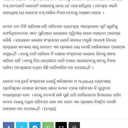
ବସ୍‍ ହାତଗଣତି କେତୋଟି ଲୋକଙ୍କୁ ନେଇ ଯା’ ଆସ କରିଥିଲା । ଅବସ୍ଥା ଏଭଳି
ହୋଇଥିଲା ଯେ କେତେକ ବସ୍‍ ମାଲିକ ଟିକସ ଦେବାକୁ ଅକ୍ଷମ ହେଲେ ।
ତେବେ ଗତ ତିନି ଚାରିମାସ ଧରି ପରିବହନ ବ୍ୟବସ୍ଥା ଏକପ୍ରକାର ପୂର୍ବ ସ୍ଥିତିକୁ
ଫେରିଥିବାବେଳେ ଏବେ ପୁଣିଥରେ କରୋନାର ଦ୍ୱିତୀୟ ଲହର ଡରାଇବା ଆରମ୍ଭ
କରିଛି । ରାଜ୍ୟରେ କରୋନା ସଂକ୍ରମଣ ଯେଉଁ ହାରରେ ମାଡୁଛି ଆଗାମୀ ଦିନରେ
ରାଜ୍ୟରେ କଟକଣା ଲାଗୁ ହେବାଟା ଏକ ପ୍ରକାର ଥୟ ବୋଲି ମାଲିକମାନେ ଆଶଙ୍କା
କରୁଛନ୍ତି । ତେଣୁ ଗାଡି ଚାଲିଲେ ବି ଲୋକେ ସଂକ୍ରମଣ ଭୟରେ ଯିବାକୁ ସାହସ
କରିବେ ନାହିଁ । ତେଣୁ ବିନା ଯାତ୍ରୀରେ ଗାଡି ଚଳାଇ ସରକାରଙ୍କୁ ହାତରୁ ଟିକସ
ଗଣିବା ଅବସ୍ଥାରେ ନଥିବା କିଛି ଗାଡିମାଲିକ ମତ ଦେଇଛନ୍ତି ।
କେବଳ ବସ୍‍ ନୁହେଁ ସଂକ୍ରମଣ ଯୋଗୁଁ ଖଣିଖାଦାନ ଓ ଅନ୍ୟାନ୍ୟ ବ୍ୟବସାୟ
ପ୍ରତିଷ୍ଠାନ ଉପରେ କଟକଣା ଲାଗେ ତେବେ ଟ୍ରକ ପରିବହନ ବି ଗୁରୁତର
ବାଧାପ୍ରାପ୍ତ ହେବ । ତେଣୁ ଗତବର୍ଷ ଭଳି ପୁଣି ଯଦି ଗାଡିମୋଟର ଛିଡାହୋଇ ରହିବ
ତେବେ ଅଧାରୁ ଅଧିକ ପରିବହନ ଯାନ ଖତ ହେବା ଏକ ପ୍ରକାର ନିଶ୍ଚିତ ବୋଲି
ସେମାନେ ମତ ଦେଉଛନ୍ତି । (ତଥ୍ୟ)