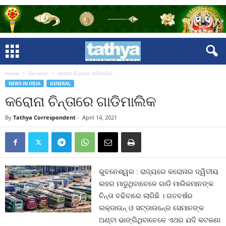
Home
General
କରୋନା ଚିନ୍ତାରେ ଗାଡିମାଲିକ
NEWS IN ODIA
GENERAL
କରୋନା ଚିନ୍ତାରେ ଗାଡିମାଲିକ
By
Tathya Correspondent
-
April 14, 2021
ଭୁବନେଶ୍ୱର : ରାଜ୍ୟରେ କରୋନାର ଦ୍ୱିତୀୟ
ଲହର ମାଡୁଥିବାବେଳେ ଗାଡି ମାଲିକମାନଙ୍କ
ଚିନ୍ତା ବଢିବାରେ ଲାଗିଛି । ଗତବର୍ଷର
ଲକ୍‍ଡାଉନ୍‍ ଓ ସଟ୍‍ଡାଉନ୍‍ରେ ସେମାନଙ୍କ
ଅଣ୍ଟା ଭାଙ୍ଗିଥିବାବେଳେ ଏଥର ଯଦି କଟକଣା