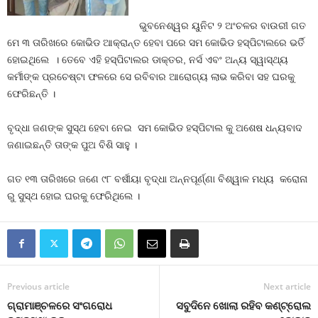
ଭୁବନେଶ୍ୱର ୟୁନିଟ ୨ ଅଂଚଳର ବାଉରୀ ଗତ
ମେ ୩ ତାରିଖରେ କୋଭିଡ ଆକ୍ରାନ୍ତ ହେବା ପରେ ସମ କୋଭିଡ ହସ୍ପିଟାଲରେ ଭର୍ତି
ହୋଇଥିଲେ । ତେବେ ଏହି ହସ୍ପିଟାଲର ଡାକ୍ତର, ନର୍ସ ଏବଂ ଅନ୍ୟ ସ୍ୱାସ୍ଥ୍ୟ
କର୍ମୀଙ୍କ ପ୍ରଚେଷ୍ଟା ଫଳରେ ସେ ରବିବାର ଆରୋଗ୍ୟ ଲାଭ କରିବା ସହ ଘରକୁ
ଫେରିଛନ୍ତି ।
ବୃଦ୍ଧା ଜଣଙ୍କ ସୁସ୍ଥ ହେବା ନେଇ ସମ କୋଭିଡ ହସ୍ପିଟାଲ କୁ ଅଶେଷ ଧନ୍ୟବାଦ
ଜଣାଇଛନ୍ତି ତାଙ୍କ ପୁଅ ବିଶି ସାହୁ ।
ଗତ ୧୩ ତାରିଖରେ ଜଣେ ୯୮ ବର୍ଷୀୟା ବୃଦ୍ଧା ଅନ୍ନପୂର୍ଣ୍ଣା ବିଶ୍ୱାଳ ମଧ୍ୟ କରୋନା
ରୁ ସୁସ୍ଥ ହୋଇ ଘରକୁ ଫେରିଥିଲେ ।
Previous article
Next article
ଗ୍ରାମାଞ୍ଚଳରେ ସଂଗରୋଧ
ସବୁଦିନେ ଖୋଲା ରହିବ କଣ୍ଟ୍ରୋଲ