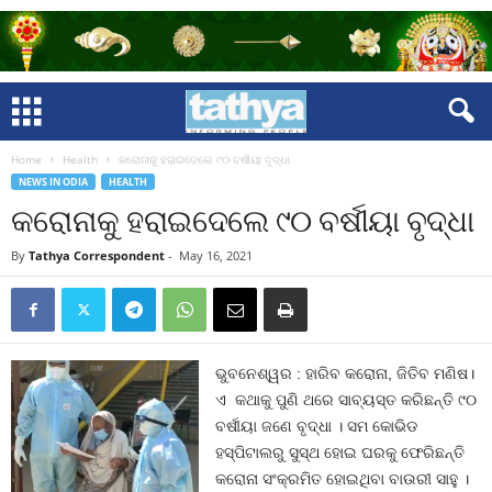
Home
Health
କରୋନାକୁ ହରାଇଦେଲେ ୯୦ ବର୍ଷୀୟା ବୃଦ୍ଧା
NEWS IN ODIA
HEALTH
କରୋନାକୁ ହରାଇଦେଲେ ୯୦ ବର୍ଷୀୟା ବୃଦ୍ଧା
By
Tathya Correspondent
-
May 16, 2021
ଭୁବନେଶ୍ୱର : ହାରିବ କରୋନା, ଜିତିବ ମଣିଷ।
ଏ କଥାକୁ ପୁଣି ଥରେ ସାବ୍ୟସ୍ତ କରିଛନ୍ତି ୯୦
ବର୍ଷୀୟା ଜଣେ ବୃଦ୍ଧା । ସମ କୋଭିଡ
ହସ୍ପିଟାଲରୁ ସୁସ୍ଥ ହୋଇ ଘରକୁ ଫେରିଛନ୍ତି
କରୋନା ସଂକ୍ରମିତ ହୋଇଥିବା ବାଉରୀ ସାହୁ ।