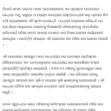
ବିଜେଡି ସାଂସଦ ଡକ୍ଟର ଅମର ପଟ୍ଟନାୟକଙ୍କ ଏକ ପ୍ରଶ୍ନର ଉତ୍ତରରେ
କେନ୍ଦ୍ର ଅଣୁ, କ୍ଷୁଦ୍ର ଓ ମଧ୍ୟମ ଉଦ୍ୟୋଗ ରାଷ୍ଟ୍ରମନ୍ତ୍ରୀ ଭାନୁ ପ୍ରତାପ ସିଂହ
ବର୍ମା ରାଜ୍ୟସଭାରେ ଏହି ସୂଚନା ଦେଇଛନ୍ତି । ମନ୍ତ୍ରୀ ଉଲ୍ଲେଖ କରିଛନ୍ତି ଯେ
କତା ଶିଳ୍ପ ମାଧ୍ୟମରେ ଲୋକଙ୍କୁ ବିଶେଷକରି ମହିଳାମାନଙ୍କୁ ଆତ୍ମନିର୍ଭର
କରିବାପାଇଁ ଓଡିଶା ସମେତ ସମଗ୍ର ଦେଶରେ କତା ବିକାଶ ଯୋଜନା କାର୍ଯ୍ୟକାରୀ
ହୋଇଥିଲା । ପରବର୍ତ୍ତୀ ସମୟରେ ଏହି ଯୋଜନାର ନାମ ମହିଳା କତା ଯୋଜନା ହୋଇଛି
।
ଏହି ଯୋଜନାରେ କାଲାଭୁର ଠାରେ କେନ୍ଦ୍ରୀୟ କତା ଗବେଷଣା ପ୍ରତିଷ୍ଠାନ
(ସିସିଆରଆଇ) ଏବଂ ବେଙ୍ଗାଲୁରରେ କେନ୍ଦ୍ରୀୟ କତା ଜ୍ଞାନକୌଶଳ ସଂସ୍ଥା
(ସଆଇସିଟି) ପ୍ରତିଷ୍ଠା କରାଯାଇଛି । ୨୦୧୫-୧୬ ମସିହାରୁ ଭୁବନେଶ୍ୱର ଠାରେ
ଏହାର ସମ୍ପ୍ରସାରିତ ଆଞ୍ଚଳିକ ଦପ୍ତର ଖୋଲିଛି । ଏହା ଜରିଆରେ କତାରୁ
ପ୍ରସ୍ତୁତ ସାମଗ୍ରୀ କତା, କୃଷି ଓ ଉଦ୍ୟାନ କୃଷି କ୍ଷେତ୍ରକୁ ଯୋଗାଯାଉଛି । ଏହି
କେନ୍ଦ୍ର ଜୈବିକ କତା ସାମଗ୍ରୀ ଉତ୍ପାଦନ ପାଇଁ ଉଦ୍ୟାଗୀମାନଙ୍କୁ ସହାୟତା
କରୁଛି ।
ତେବେ ସ୍ୱତନ୍ତ୍ର ଭାବେ ମହିଳାଙ୍କୁ କର୍ମସଂସ୍ଥାନ ଯୋଗାଇବାପାଇଁ ମହିଳା କତା
ଯୋଜନା କାର୍ଯ୍ୟକାରୀ ହେଉଥିବାବେଳେ ଏହା ଜରିଆରେ ଗାଁ ଗହଳର ମହିଳା