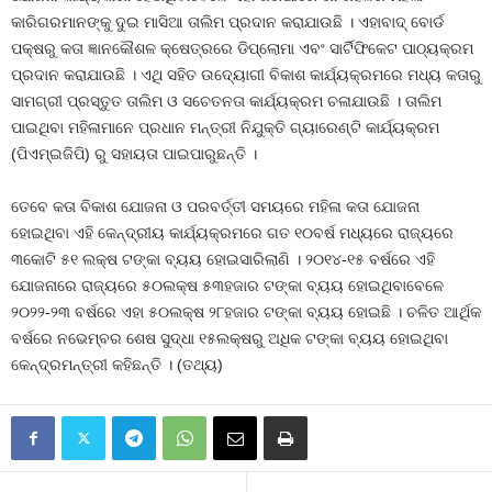
କାରିଗରମାନଙ୍କୁ ଦୁଇ ମାସିଆ ତାଲିମ ପ୍ରଦାନ କରାଯାଉଛି । ଏହାବାଦ୍‍ ବୋର୍ଡ
ପକ୍ଷରୁ କତା ଜ୍ଞାନକୌଶଳ କ୍ଷେତ୍ରରେ ଡିପ୍ଲୋମା ଏବଂ ସାର୍ଟିଫିକେଟ ପାଠ୍ୟକ୍ରମ
ପ୍ରଦାନ କରାଯାଉଛି । ଏଥି ସହିତ ଉଦ୍ୟୋଗୀ ବିକାଶ କାର୍ଯ୍ୟକ୍ରମରେ ମଧ୍ୟ କତାରୁ
ସାମଗ୍ରୀ ପ୍ରସ୍ତୁତ ତାଲିମ ଓ ସଚେତନତା କାର୍ଯ୍ୟକ୍ରମ ଚଳାଯାଉଛି । ତାଲିମ
ପାଇଥିବା ମହିଳାମାନେ ପ୍ରଧାନ ମନ୍ତ୍ରୀ ନିଯୁକ୍ତି ଗ୍ୟାରେଣ୍ଟି କାର୍ଯ୍ୟକ୍ରମ
(ପିଏମ୍‍ଇଜିପି) ରୁ ସହାୟତା ପାଇପାରୁଛନ୍ତି ।
ତେବେ କତା ବିକାଶ ଯୋଜନା ଓ ପରବର୍ତ୍ତୀ ସମୟରେ ମହିଳା କତା ଯୋଜନା
ହୋଇଥିବା ଏହି କେନ୍ଦ୍ରୀୟ କାର୍ଯ୍ୟକ୍ରମରେ ଗତ ୧୦ବର୍ଷ ମଧ୍ୟରେ ରାଜ୍ୟରେ
୩କୋଟି ୫୧ ଲକ୍ଷ ଟଙ୍କା ବ୍ୟୟ ହୋଇସାରିଲାଣି । ୨୦୧୪-୧୫ ବର୍ଷରେ ଏହି
ଯୋଜନାରେ ରାଜ୍ୟରେ ୫୦ଲକ୍ଷ ୫୩ହଜାର ଟଙ୍କା ବ୍ୟୟ ହୋଇଥିବାବେଳେ
୨୦୨୨-୨୩ ବର୍ଷରେ ଏହା ୫୦ଲକ୍ଷ ୨୮ହଜାର ଟଙ୍କା ବ୍ୟୟ ହୋଇଛି । ଚଳିତ ଆର୍ଥିକ
ବର୍ଷରେ ନଭେମ୍ବର ଶେଷ ସୁଦ୍ଧା ୧୫ଲକ୍ଷରୁ ଅଧିକ ଟଙ୍କା ବ୍ୟୟ ହୋଇଥିବା
କେନ୍ଦ୍ରମନ୍ତ୍ରୀ କହିଛନ୍ତି । (ତଥ୍ୟ)