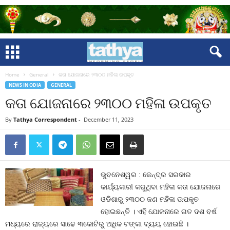
Home
General
କତା ଯୋଜନାରେ ୨୩୦୦ ମହିଳା ଉପକୃତ
NEWS IN ODIA
GENERAL
କତା ଯୋଜନାରେ ୨୩୦୦ ମହିଳା ଉପକୃତ
By
Tathya Correspondent
-
December 11, 2023
ଭୁବନେଶ୍ୱର : କେନ୍ଦ୍ର ସରକାର
କାର୍ଯ୍ୟକାରୀ କରୁଥିବା ମହିଳା କତା ଯୋଜନାରେ
ଓଡିଶାରୁ ୨୩୦୦ ଜଣ ମହିଳା ଉପକୃତ
ହୋଇଛନ୍ତି । ଏହି ଯୋଜନାରେ ଗତ ଦଶ ବର୍ଷ
ମଧ୍ୟରେ ରାଜ୍ୟରେ ସାଢେ ୩କୋଟିରୁ ଅଧିକ ଟଙ୍କା ବ୍ୟୟ ହୋଇଛି ।