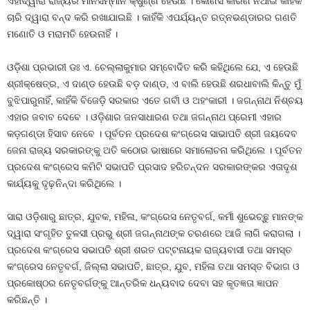
ଏହାଦ୍ୱାରା ରାଜ୍ୟର ମାନସମ୍ମାନ କ୍ଷୁର୍ଣ୍ଣ ହେଉଛି । କୌଣସି କାରଣ ନଥାଇ କାହିଁକି
ଚାରି ଦ୍ୱାରା ବନ୍ଦ କରି ରଖାଯାଇଛି । କାହିଁକି ଏପର୍ଯ୍ୟନ୍ତ ରତ୍ନଭଣ୍ଡାରର ଗଣତି
ମଣୋତି ଓ ମରାମତି ହେଉନାହିଁ ।
ଓଡ଼ିଶା ପ୍ରଭାରୀ ଡଃ ଏ. ଚେଲ୍ଲାକୁମାର ସମ୍ବୋଦିତ କରି କହିଥିଲେ ଯେ, ଏ ହେଉଛି
ଶ୍ରୀକ୍ଷେତ୍ର, ଏ ଦାଣ୍ଡ ହେଉଛି ବଡ଼ ଦାଣ୍ଡ, ଏ ବାଲି ହେଉଛି ଶରଧାବାଲି କିନ୍ତୁ ମୁଁ
ବୁଝିପାରୁନାହିଁ, କାହିଁକି ବିଜେଡ଼ି ସରକାର ଏତେ ଗର୍ବୀ ଓ ଅହଂକାରୀ । ଜଗନ୍ନାଥ ନିଶ୍ଚୟ
ଏହାର ଜବାବ ଦେବେ । ଓଡ଼ିଶାର ଜନସାଧାରଣ ତଥା ଜଗନ୍ନାଥ ପ୍ରେମୀ ଏହାର
କଡ଼ଗଣ୍ଡା ହିସାବ ନେବେ । ପୂର୍ବତନ ପ୍ରଦେଶ କଂଗ୍ରେସ ସାଭାପତି ଶ୍ରୀ ଜୟଦେବ
ଜେନା ରାଜ୍ୟ ସରକାରଙ୍କୁ ଅତି କଠୋର ଭାଷାରେ ସମାଲୋଚନା କରିଥିଲେ । ପୂର୍ବତନ
ପ୍ରଦେଶ କଂଗ୍ରେସ କମିଟି ସଭାପତି ପ୍ରସାଦ ହରିଚନ୍ଦନ ସରକାରଙ୍କର ଏତାଦୃଶ
କାର୍ଯ୍ୟକୁ ଦୃଢ଼ନିନ୍ଦା କରିଥିଲେ ।
ସାରା ଓଡ଼ିଶାରୁ ଛାତ୍ର, ଯୁବକ, ମହିଳା, କଂଗ୍ରେସ ନେତୃବର୍ଗ, କର୍ମୀ ଶୁଭେଚ୍ଛୁ ମାନଙ୍କ
ଦ୍ୱାରା ସଂଗୃହିତ ତୁଳସୀ ପ୍ରଭୁ ଶ୍ରୀ ଜଗନ୍ନାଥଙ୍କ ଚରଣରେ ଆଜି ଲାଗି କରାଗଲା ।
ପ୍ରଦେଶ କଂଗ୍ରେସ ସଭାପତି ଶ୍ରୀ ଶରତ ପଟ୍ଟନାୟକ ରାଜ୍ୟବାସୀ ତଥା ସମସ୍ତ
କଂଗ୍ରେସ ନେତୃବର୍ଗ, ଜିଲ୍ଲା ସଭାପତି, ଛାତ୍ର, ଯୁବ, ମହିଳା ତଥା ସମସ୍ତ ବିଭାଗ ଓ
ପ୍ରକୋଷ୍ଠର ନେତୃବର୍ଗଙ୍କୁ ଆନ୍ତରିକ ଧନ୍ୟବାଦ ଦେବା ସହ କୃତଜ୍ଞତା ଜ୍ଞାପନ
କରିଛନ୍ତି ।