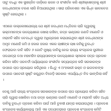
ପାଟୁ ବାନ୍ଧି ଏକ ସୁସଜ୍ଜିତ ଗାଡ଼ିରେ ଭଜନ ଓ ସଂକୀର୍ତନ କରି ଶ୍ରୀକ୍ଷେତ୍ରକୁ ଶ୍ରୀ
ଜଗନ୍ନାଥଙ୍କ ଚରଣ ଲାଗି ନିଆଯାଇଥିଲା । ସାରା ପରିବେଶର ଏକ ଭିନ୍ନ ଭାବାବେଗ
ସୃଷ୍ଟି ହୋଇଥିଲା ।
ଏଠାରେ ଉଲ୍ଲେଖଯୋଗ୍ୟ ଯେ ଶ୍ରୀ ଜଗନ୍ନାଥ ମନ୍ଦିରର ଚାରି ଦ୍ୱାରାକୁ
ଭକ୍ତମାନଙ୍କ ଉଦ୍ୟେଶରେ ଖୋଲା ରଖିବା, ରତ୍ନ ଭଣ୍ଡାର ଗଣତି ମଣୋତି ଓ
ମରାମତି ସହିତ ବେଦାନ୍ତ ଦ୍ୱାରା ଅଧିଗ୍ରହଣ କରାଯାଇଥିବା ଶ୍ରୀ ଜଗନ୍ନାଥଙ୍କ
ଅମୃତ ମଣୋହି ଜମି ଓ ହଜାର ହଜାର ଏକର ଚାଷୀଙ୍କ ଚାଷ ଜମିକୁ ତୁରନ୍ତ
ଫେରାଇବା ଦାବି ସହିତ ୬ ଗୋଟି ମୁଖ୍ୟ ଦାବିକୁ ନେଇ ରାଜ୍ୟ କଂଗ୍ରେସ ପୁରୀରେ
ପଦଯାତ୍ରା ତଥା ମହାମହିମ ରାଜ୍ୟପାଳଙ୍କ ଉଦ୍ୟେଶରେ ସ୍ମାରକ ପତ୍ର ପ୍ରଦାନ
କରିବା ସହିତ ପରବର୍ତୀ ପର୍ଯ୍ୟାୟରେ ସଂକୀର୍ତନ ସତ୍ୟାଗ୍ରହ କରି ସରକାରଙ୍କ
ଉପରେ ଚାପ ପ୍ରୟୋଗ କରିଥିଲେ । କିନ୍ତୁ ଏ ଅଂହକାରୀ ଭକ୍ତ ଓ ଭଗବାନଙ୍କ
ଉପରେ ପାଚେରୀ ସୃଷ୍ଟି କରୁଥିବା ବିଜେଡ଼ି ସରକାର ଏପର୍ଯ୍ୟନ୍ତ ନିଦ ଭାଙ୍ଗିଲା ନାହିଁ
।
ତେଣୁ ଆଜି ରାଜ୍ୟ କଂଗ୍ରେସ ସରକାରଙ୍କ ଉପରେ ଚାପ ପ୍ରୟୋଗ କରିବା ସହିତ
ଚାରି ଦ୍ୱାରା ଖୋଲିବା ତଥା ରତ୍ନ ଭଣ୍ଡାର ଗଣତି ମଣୋତି ଓ ମରାମତି ସହିତ ଅନ୍ୟ
ଦାବିକୁ ତୁରନ୍ତ ଗ୍ରହଣ କରିବା ପାଇଁ ଆଜି ତୁଳସୀ ଯାତ୍ରା କରାଯାଇଥିଲା । ପ୍ରଦେଶ
କଂଗ୍ରେସ କାର୍ଯ୍ୟାଳୟରୁ ଆଜି ଏକ ପଦଯାତ୍ରାରେ ପ୍ରଦେଶ କଂଗ୍ରେସ କମିଟି