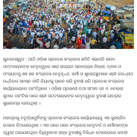
ଭୁବନେଶ୍ୱର : ଆଜି ଓଡ଼ିଶା ପ୍ରଦେଶ କଂଗ୍ରେସ କମିଟି ସଭାପତି ଶରତ
ପଟ୍ଟନାୟକଙ୍କ ନେତୃତ୍ୱରେ ସାରା ରାଜ୍ୟର ପ୍ରତ୍ୟେକ ଜିଲ୍ଲା, ବ୍ଲକ ଓ
ପଂଚାୟତରୁ ଶହ ଶହ କଂଗ୍ରେସ ନେତୃବୃନ୍ଦ, କର୍ମୀ ଓ ଶୁଭେଚ୍ଛୁମାନେ ଶ୍ରୀ ଜଗନ୍ନାଥ
ମନ୍ଦିରର ସମସ୍ତ ନୀତି ନିୟମକୁ ପାଳନ କରି ତୁଳସୀ ଧରି ପ୍ରଦେଶ କଂଗ୍ରେସ
କାର୍ଯ୍ୟାଳୟରେ ପହଂଚିଥିଲେ । ଓଡ଼ିଶା ପ୍ରଭାରୀ ତଥା ସାଂସଦ ଡଃ ଏ. ଚେଲ୍ଲା
କୁମାର ପହଂଚିଲା ପରେ ଶ୍ରୀ ପଟ୍ଟନାୟକଙ୍କ ନେତୃତ୍ୱରେ ତୁଳସୀ ଯାତ୍ରାର
ଶୁଭାରମ୍ଭ ହୋଇଥିଲା ।
ମହାପ୍ରଭୁ ଚତୁର୍ଦ୍ଧାମୁର୍ତିଙ୍କୁ ପ୍ରଦେଶ କଂଗ୍ରେସ କାର୍ଯ୍ୟାଳୟରୁ ଏକ ସୁସଜ୍ଜିତ
ରଥରେ ନିଆଯାଇଥିଲା । ଏହା ପରେ ପରେ କଂଗ୍ରେସ ନେତୃବର୍ଗ ଓ କର୍ମୀମାନଙ୍କ
ଦ୍ୱାରା ଅଣାଯାଇଥିବା ବିଧିମୁତାବକ ସଜ୍ଜ ତୁଳସୀକୁ ବିଭିନ୍ନ ଟୋକେଇରେ କଦଳୀ