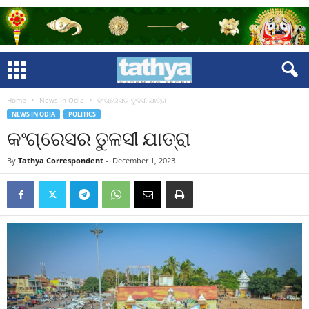
Home
News in Odia
କଂଗ୍ରେସର ତୁଳସୀ ଯାତ୍ରା
NEWS IN ODIA
POLITICS
କଂଗ୍ରେସର ତୁଳସୀ ଯାତ୍ରା
By
Tathya Correspondent
-
December 1, 2023