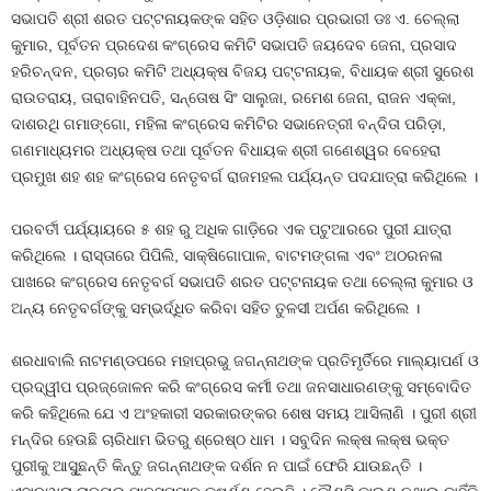
ସଭାପତି ଶ୍ରୀ ଶରତ ପଟ୍ଟନାୟକଙ୍କ ସହିତ ଓଡ଼ିଶାର ପ୍ରଭାରୀ ଡଃ ଏ. ଚେଲ୍ଲା
କୁମାର, ପୂର୍ବତନ ପ୍ରଦେଶ କଂଗ୍ରେସ କମିଟି ସଭାପତି ଜୟଦେବ ଜେନା, ପ୍ରସାଦ
ହରିଚନ୍ଦନ, ପ୍ରଚାର କମିଟି ଅଧ୍ୟକ୍ଷ ବିଜୟ ପଟ୍ଟନାୟକ, ବିଧାୟକ ଶ୍ରୀ ସୁରେଶ
ରାଉତରାୟ, ତାରାବାହିନପତି, ସନ୍ତୋଷ ସିଂ ସାଲୁଜା, ରମେଶ ଜେନା, ରାଜନ ଏକ୍କା,
ଦାଶରଥି ଗମାଙ୍ଗୋ, ମହିଳା କଂଗ୍ରେସ କମିଟିର ସଭାନେତ୍ରୀ ବନ୍ଦିତା ପରିଡ଼ା,
ଗଣମାଧ୍ୟମର ଅଧ୍ୟକ୍ଷ ତଥା ପୂର୍ବତନ ବିଧାୟକ ଶ୍ରୀ ଗଣେଶ୍ୱର ବେହେରା
ପ୍ରମୁଖ ଶହ ଶହ କଂଗ୍ରେସ ନେତୃବର୍ଗ ରାଜମହଲ ପର୍ଯ୍ୟନ୍ତ ପଦଯାତ୍ରା କରିଥିଲେ ।
ପରବର୍ତୀ ପର୍ଯ୍ୟାୟରେ ୫ ଶହ ରୁ ଅଧିକ ଗାଡ଼ିରେ ଏକ ପଟୁଆରରେ ପୁରୀ ଯାତ୍ରା
କରିଥିଲେ । ରାସ୍ତାରେ ପିପିଲି, ସାକ୍ଷିଗୋପାଳ, ବାଟମଙ୍ଗଳା ଏବଂ ଅଠରନଳା
ପାଖରେ କଂଗ୍ରେସ ନେତୃବର୍ଗ ସଭାପତି ଶରତ ପଟ୍ଟନାୟକ ତଥା ଚେଲ୍ଲା କୁମାର ଓ
ଅନ୍ୟ ନେତୃବର୍ଗଙ୍କୁ ସମ୍ଭର୍ଦ୍ଧିତ କରିବା ସହିତ ତୁଳସୀ ଅର୍ପଣ କରିଥିଲେ ।
ଶରଧାବାଲି ନାଟମଣ୍ଡପରେ ମହାପ୍ରଭୁ ଜଗନ୍ନାଥଙ୍କ ପ୍ରତିମୃର୍ତିରେ ମାଲ୍ୟାପର୍ଣ ଓ
ପ୍ରଦ୍ୱୀପ ପ୍ରଜ୍ଜୋଳନ କରି କଂଗ୍ରେସ କର୍ମୀ ତଥା ଜନସାଧାରଣଙ୍କୁ ସମ୍ବୋଦିତ
କରି କହିଥିଲେ ଯେ ଏ ଅଂହକାରୀ ସରକାରଙ୍କର ଶେଷ ସମୟ ଆସିଲାଣି । ପୁରୀ ଶ୍ରୀ
ମନ୍ଦିର ହେଉଛି ଚାରିଧାମ ଭିତରୁ ଶ୍ରେଷ୍ଠ ଧାମ । ସବୁଦିନ ଲକ୍ଷ ଲକ୍ଷ ଭକ୍ତ
ପୁରୀକୁ ଆସୁୂଛନ୍ତି କିନ୍ତୁ ଜଗନ୍ନାଥଙ୍କ ଦର୍ଶନ ନ ପାଇଁ ଫେରି ଯାଉଛନ୍ତି ।