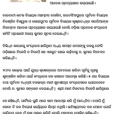
ଆଦେଶ ପ୍ରତ୍ୟାହାର କରାଯାଇଛି।
ବାରବାଟୀ-କଟକ ବିଧାୟକ ମହମ୍ମଦ ମୋକିମ
,
ଜଗତସିଂହପୁରର ପୂର୍ବତନ ବିଧାୟକ
ଚିରଞ୍ଜିବ ବିଶ୍ୱାଳ ଓ କୋରାପୁଟର ପୂର୍ବତନ ବିଧାୟକ କୃଷ୍ଣଚନ୍ଦ୍ର ସଗରିଆଙ୍କ
ନିଲମ୍ବନ ଆଦେଶ ପ୍ରତ୍ୟାହାର କରାଯାଇଛି ବୋଲି ଓଡ଼ିଶା ପ୍ରଦେଶ କଂଗ୍ରେସ
କମିଟି ପ୍ରଭାରୀ ଅଜୟ କୁମାର ସୂଚନା ଦେଇଛନ୍ତି।
ବିଭିନ୍ନ କାରଣରୁ କଂଗ୍ରେସ ଛାଡିଥିବା ଅନ୍ୟ ସମସ୍ତ ନେତାଙ୍କୁ ଦଳକୁ ଫେରି
ଓଡ଼ିଶାରେ ବିଜେଡି ଓ ବିଜେପି ସହ ଏକଜୁଟ ହୋଇ ଲଢ଼ିବାକୁ ଡ. କୁମାର ନିବେଦନ
କରିଛନ୍ତି।
୨୦୨୪ ଲଢ଼େଇ ପାଇଁ ଯୁଦ୍ଧ କ୍ଷେତ୍ରରେ ଅବତରଣ କରିବା ପୂର୍ବରୁ ଗୃହକୁ
ଶୃଙ୍ଖଳିତ କରିବା ପାଇଁ କଂଗ୍ରେସ ଦଳ କସରତ ଆରମ୍ଭ କରିଛି। ୫ ଥର ବିଧାୟକ
ତଥା ପୂର୍ବତନ ମନ୍ତ୍ରୀ ବଳଭଦ୍ର ମାଝୀ ଖୁବଶୀଘ୍ର କଂଗ୍ରେସରେ ଯୋଗଦେବେ
ବୋଲି ଡ. କୁମାର ସଙ୍କେତ ଦେଇଛନ୍ତି
|
ଶ୍ରୀ ମାଝୀ ନିକଟରେ ବିଜେଡି ଛାଡିଥିଲେ
ସେ କହିଛନ୍ତି
,
ପାର୍ଟିରେ ପୁଣି ଥରେ କାମ ଆରମ୍ଭ କରି ମୁଁ ଆନନ୍ଦିତ। ତଥାପି ମୁଁ
କେବେ ବି ଦଳ ବିରୋଧୀ କାର୍ଯ୍ୟରେ ଲିପ୍ତ ନଥିଲି। ଭବିଷ୍ୟତରେ ଦଳ ମୋତେ ଯେଉଁ
ଦାୟିତ୍ୱ ଦେବ ମୁଁ ତାହା ପାଳନ କରିବି ବୋଲି ମହମ୍ମଦ ମୋକିମ୍ କହିଛନ୍ତି।