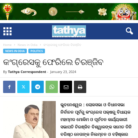
Home
News in Odia
କଂଗ୍ରେସକୁ ଫେରିଲେ ଚିରଞ୍ଜିବ
NEWS IN ODIA
POLITICS
କଂଗ୍ରେସକୁ ଫେରିଲେ ଚିରଞ୍ଜିବ
By
Tathya Correspondent
-
January 23, 2024
ଭୁବନେଶ୍ୱର : ଲୋକସଭା ଓ ବିଧାନସଭା
ନିର୍ବାଚନ ପୂର୍ବରୁ କଂଗ୍ରେସ ପକ୍ଷରୁ ବିଧାୟକ
ମହମ୍ମଦ ମୋକିମ ଓ ପୂର୍ବତନ କାର୍ଯ୍ୟକାରୀ
ସଭାପତି ଚିରଞ୍ଜିବ ବିଶ୍ୱାଳଙ୍କ ସମେତ ତିନି
ବରିଷ୍ଠ ନେତାଙ୍କ ନିଲମ୍ବନ ଓ ବହିଷ୍କାର