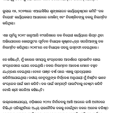
ଜୁଲାଇ ୧୫
,
୨୦୨୩ରେ ଏଆଇସିସିର ଶୃଙ୍ଖଳାଗତ କାର୍ଯ୍ୟାନୁଷ୍ଠାନ କମିଟି
‘
ଦଳ
ବିରୋଧୀ
‘
କାର୍ଯ୍ୟକଳାପ ଆଧାରରେ ମୋକିମ୍ ଏବଂ ଚିରଞ୍ଜିବଙ୍କୁ ଦଳରୁ ନିଲମ୍ବିତ
କରିଥିଲା।
ଏହା ପୂର୍ବରୁ ୨୦୧୯ ଜାନୁଆରି ୧୯ତାରିଖରେ ଦଳ ବିରୋଧୀ କାର୍ଯ୍ୟରେ ଲିପ୍ତ ଥିବା
ଅଭିଯୋଗରେ କୋରାପୁଟର ପୂର୍ବତନ ବିଧାୟକ କୃଷ୍ଣଚନ୍ଦ୍ର ସଗରିଆଙ୍କୁ ଦଳ
ନିଲମ୍ବିତ କରିଥିଲା। ୨୦୧୮ରେ ସେ ବିଧାୟକ ପଦରୁ ଇସ୍ତଫା ଦେଇଥିଲେ।
ସେ କହିଛନ୍ତି
,
ମୁଁ କଲେଜ ସମୟରୁ କଂଗ୍ରେସର ଆଦର୍ଶରେ ପ୍ରଭାବିତ ହୋଇ
କଂଗ୍ରେସରେ ଯୋଗ ଦେଇଥିଲି। ଦଳର ନିଲମ୍ବନ ଆଦେଶ ମୋତେ ବହୁତ
ଯନ୍ତ୍ରଣା ଦେଇଥିଲା। ତେବେ ପାଞ୍ଚ ବର୍ଷ ପରେ ଏହାକୁ ପ୍ରତ୍ୟାହାର
କରିନିଆଯାଇଥିଲା। ଦଳୀୟ ନେତୃତ୍ୱଙ୍କ ନିର୍ଦ୍ଦେଶ ଅନୁଯାୟୀ ମୁଁ ନିଶ୍ଚିତ ଭାବେ
କଂଗ୍ରେସ ପାଇଁ କାମ କରିବି। ଦଳ ପାଇଁ ସମ୍ପତ୍ତି ପାଲଟିବାକୁ ଚେଷ୍ଟା କରିବି
ବୋଲି ଶ୍ରୀ ସଗରିଆ କହିଛନ୍ତି।
ଉଲ୍ଲେଖଯୋଗ୍ୟ
,
ଓଡ଼ିଶାରେ ୨୦୨୪ ନିର୍ବାଚନକୁ ଆଖି ଆଗରେ ରଖି ଅତୀତରେ
ବିଭିନ୍ନ ପରିସ୍ଥିତିରେ ଅନ୍ୟ ରାଜନୈତିକ ଦଳକୁ ଡେଇଁଥିବା ଦଳର ଅନେକ ବରିଷ୍ଠ