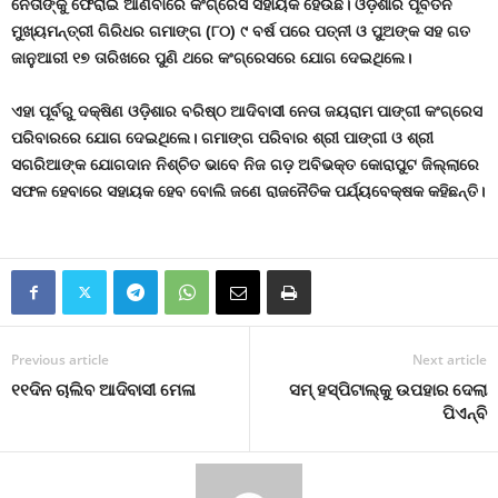
ନେତାଙ୍କୁ ଫେରାଇ ଆଣିବାରେ କଂଗ୍ରେସ ସହାୟକ ହେଉଛି। ଓଡ଼ିଶାର ପୂର୍ବତନ
ମୁଖ୍ୟମନ୍ତ୍ରୀ ଗିରିଧର ଗମାଙ୍ଗ (୮୦) ୯ ବର୍ଷ ପରେ ପତ୍ନୀ ଓ ପୁଅଙ୍କ ସହ ଗତ
ଜାନୁଆରୀ ୧୭ ତାରିଖରେ ପୁଣି ଥରେ କଂଗ୍ରେସରେ ଯୋଗ ଦେଇଥିଲେ।
ଏହା ପୂର୍ବରୁ ଦକ୍ଷିଣ ଓଡ଼ିଶାର ବରିଷ୍ଠ ଆଦିବାସୀ ନେତା ଜୟରାମ ପାଙ୍ଗୀ କଂଗ୍ରେସ
ପରିବାରରେ ଯୋଗ ଦେଇଥିଲେ। ଗମାଙ୍ଗ ପରିବାର ଶ୍ରୀ ପାଙ୍ଗୀ ଓ ଶ୍ରୀ
ସଗରିଆଙ୍କ ଯୋଗଦାନ ନିଶ୍ଚିତ ଭାବେ ନିଜ ଗଡ଼ ଅବିଭକ୍ତ କୋରାପୁଟ ଜିଲ୍ଲାରେ
ସଫଳ ହେବାରେ ସହାୟକ ହେବ ବୋଲି ଜଣେ ରାଜନୈତିକ ପର୍ଯ୍ୟବେକ୍ଷକ କହିଛନ୍ତି।
Previous article
Next article
୧୧ଦିନ ଚାଲିବ ଆଦିବାସୀ ମେଳା
ସମ୍ ହସ୍ପିଟାଲ୍‌କୁ ଉପହାର ଦେଲା
ପିଏନ୍‍ବି