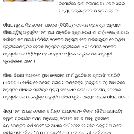
ରିପୋର୍ଟରେ ଦାବି କରାଯାଇଛି। ଏଭଳି ଖବର
ମିଥ୍ୟା, ବିଭ୍ରାନ୍ତିକର ଓ ଭ୍ରମାତ୍ମକ।
ଔଷଧ ମୂଲ୍ୟ ନିୟନ୍ତ୍ରଣ ଆଦେଶ (ଡିପିସିଓ) ୨୦୧୩ର ବ୍ୟବସ୍ଥା ଅନୁଯାୟୀ,
ଔଷଧଗୁଡ଼ିକୁ ଅନୁସୂଚିତ ଏବଂ ଅଣ-ଅନୁସୂଚିତ ସୂତ୍ରୀକରଣ ବା ଫର୍ମୁଲେସନ୍‌ ଭାବରେ
ବର୍ଗୀକୃତ କରାଯାଇଛି। ଡିପିସିଓ ୨୦୧୩ର ଅନୁସୂଚୀ-୧ରେ ତାଲିକାଭୁକ୍ତ ହୋଇଥିବା
ସୂତ୍ରୀକରଣଗୁଡିକ ହେଉଛି ଅନୁସୂଚିତ ସୂତ୍ରୀକରଣ ଏବଂ ଡିପିସିଓ ୨୦୧୩ର
ଅନୁସୂଚୀ-୧ରେ ନିର୍ଦ୍ଦିଷ୍ଟ ହୋଇନଥିବା ଫର୍ମୁଲେସନଗୁଡିକ ଅଣ-ଅନୁସୂଚୀ
ସୂତ୍ରୀକରଣ ଅଟେ ।
ଔଷଧ ବିଭାଗ ଅଧୀନରେ ଥିବା ନେସନାଲ ଫାର୍ମାସ୍ୟୁଟିକାଲ ପ୍ରାଇସିଂ ଅଥରିଟି
(ଏନପିପିଏ) ବାର୍ଷିକ ହୋଲସେଲ ପ୍ରାଇସ୍ ଇଣ୍ଡେକ୍ସ (ଡବ୍ଲୁପିଆଇ) ଆଧାରରେ
ଅନୁସୂଚିତ ଔଷଧର ସର୍ବୋଚ୍ଚ ମୂଲ୍ୟ ସଂଶୋଧନ କରିଥାଏ। ଡିପିସିଓ, ୨୦୧୩ର
ଅନୁସୂଚୀ-୧ରେ ଅନ୍ତର୍ଭୁକ୍ତ ଅନୁସୂଚିତ ଔଷଧ ଗୁଡ଼ିକ ଅତ୍ୟାବଶ୍ୟକ ଔଷଧ ଅଟେ ।
ଶିଳ୍ପ ଏବଂ ଆଭ୍ୟନ୍ତରୀଣ ବାଣିଜ୍ୟ ପ୍ରୋତ୍ସାହନ ବିଭାଗ (ଡିପିଆଇଆଇଟି)
ଦ୍ୱାରା ପ୍ରକାଶିତ ତଥ୍ୟ ଅନୁଯାୟୀ, ୨୦୨୨ର ସମାନ ଅବଧି ତୁଳନାରେ
କ୍ୟାଲେଣ୍ଡର ବର୍ଷ ୨୦୨୩ରେ ଆଧାର ବର୍ଷ ୨୦୧୧-୧୨ ସହିତ ଡବ୍ଲୁପିଆଇରେ
ବାର୍ଷିକ ପରିବର୍ତ୍ତନ (+) ୦.୦୦୫୫୧% ଥିଲା । ତଦନୁଯାୟୀ, କର୍ତ୍ତୃପକ୍ଷ