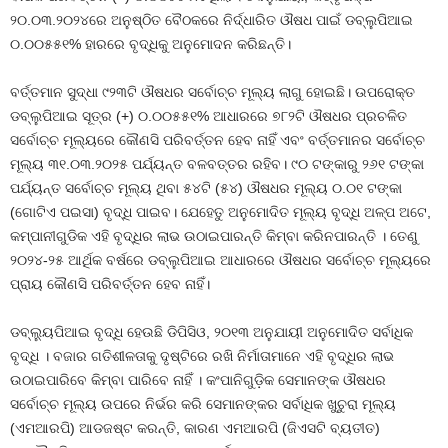
୨୦.୦୩.୨୦୨୪ରେ ଅନୁଷ୍ଠିତ ବୈଠକରେ ନିର୍ଦ୍ଧାରିତ ଔଷଧ ପାଇଁ ଡବ୍ଲୁପିଆଇ
୦.୦୦୫୫୧% ହାରରେ ବୃଦ୍ଧିକୁ ଅନୁମୋଦନ କରିଛନ୍ତି।
ବର୍ତ୍ତମାନ ସୁଦ୍ଧା ୯୨୩ଟି ଔଷଧର ସର୍ବୋଚ୍ଚ ମୂଲ୍ୟ ଲାଗୁ ହୋଇଛି। ଉପରୋକ୍ତ
ଡବ୍ଲୁପିଆଇ ସୂତ୍ର (+) ୦.୦୦୫୫୧% ଆଧାରରେ ୭୮୨ଟି ଔଷଧର ପ୍ରଚଳିତ
ସର୍ବୋଚ୍ଚ ମୂଲ୍ୟରେ କୌଣସି ପରିବର୍ତ୍ତନ ହେବ ନାହିଁ ଏବଂ ବର୍ତ୍ତମାନର ସର୍ବୋଚ୍ଚ
ମୂଲ୍ୟ ୩୧.୦୩.୨୦୨୫ ପର୍ଯ୍ୟନ୍ତ ବଳବତ୍ତର ରହିବ। ୯୦ ଟଙ୍କାରୁ ୨୬୧ ଟଙ୍କା
ପର୍ଯ୍ୟନ୍ତ ସର୍ବୋଚ୍ଚ ମୂଲ୍ୟ ଥିବା ୫୪ଟି (୫୪) ଔଷଧର ମୂଲ୍ୟ ୦.୦୧ ଟଙ୍କା
(ଗୋଟିଏ ପଇସା) ବୃଦ୍ଧି ପାଇବ। ଯେହେତୁ ଅନୁମୋଦିତ ମୂଲ୍ୟ ବୃଦ୍ଧି ଅଳ୍ପ ଅଟେ,
କମ୍ପାନୀଗୁଡିକ ଏହି ବୃଦ୍ଧିର ଲାଭ ଉଠାଇପାରନ୍ତି କିମ୍ବା କରିନପାରନ୍ତି । ତେଣୁ
୨୦୨୪-୨୫ ଆର୍ଥିକ ବର୍ଷରେ ଡବ୍ଲୁପିଆଇ ଆଧାରରେ ଔଷଧର ସର୍ବୋଚ୍ଚ ମୂଲ୍ୟରେ
ପ୍ରାୟ କୌଣସି ପରିବର୍ତ୍ତନ ହେବ ନାହିଁ।
ଡବ୍ଲ୍ୟୁପିଆଇ ବୃଦ୍ଧି ହେଉଛି ଡିପିସିଓ, ୨୦୧୩ ଅନୁଯାୟୀ ଅନୁମୋଦିତ ସର୍ବାଧିକ
ବୃଦ୍ଧି । ବଜାର ଗତିଶୀଳତାକୁ ଦୃଷ୍ଟିରେ ରଖି ନିର୍ମାତାମାନେ ଏହି ବୃଦ୍ଧିର ଲାଭ
ଉଠାଇପାରିବେ କିମ୍ବା ପାରିବେ ନାହିଁ । କଂପାନିଗୁଡ଼ିକ ସେମାନଙ୍କ ଔଷଧର
ସର୍ବୋଚ୍ଚ ମୂଲ୍ୟ ଉପରେ ନିର୍ଭର କରି ସେମାନଙ୍କର ସର୍ବାଧିକ ଖୁଚୁରା ମୂଲ୍ୟ
(ଏମଆରପି) ଆଡଜଷ୍ଟ କରନ୍ତି, କାରଣ ଏମଆରପି (ଜିଏସଟି ବ୍ୟତୀତ)