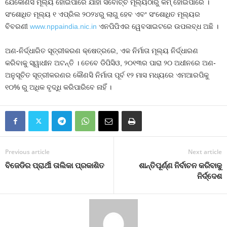
ଯେକୌଣସି ମୂଲ୍ୟ ହୋଇପାରେ ଯାହା ସର୍ବୋଚ୍ଚ ମୂଲ୍ୟଠାରୁ କମ୍ ହୋଇପାରେ ।
ସଂଶୋଧିତ ମୂଲ୍ୟ ୧ ଏପ୍ରିଲ ୨୦୨୪ରୁ ଲାଗୁ ହେବ ଏବଂ ସଂଶୋଧିତ ମୂଲ୍ୟର
ବିବରଣୀ
www.nppaindia.nic.in
ଏନପିପିଏର ୱେବସାଇଟରେ ଉପଲବ୍ଧ ଅଛି ।
ଅଣ-ନିର୍ଦ୍ଧାରିତ ସୂତ୍ରୀକରଣ କ୍ଷେତ୍ରରେ, ଏକ ନିର୍ମାତା ମୂଲ୍ୟ ନିର୍ଦ୍ଧାରଣ
କରିବାକୁ ସ୍ୱାଧୀନ ଅଟନ୍ତି । ତେବେ ଡିପିସିଓ, ୨୦୧୩ର ପାରା ୨୦ ଅଧୀନରେ ଅଣ-
ଅନୁସୂଚିତ ସୂତ୍ରୀକରଣର କୌଣସି ନିର୍ମାତା ପୂର୍ବ ୧୨ ମାସ ମଧ୍ୟରେ ଏମଆରପିକୁ
୧୦% ରୁ ଅଧିକ ବୃଦ୍ଧି କରିପାରିବେ ନାହିଁ ।
Previous article
Next article
ବିଜେଡିର ପ୍ରାର୍ଥୀ ତାଲିକା ପ୍ରକାଶିତ
ଶାନ୍ତିପୂର୍ଣ୍ଣ ନିର୍ବାଚନ କରିବାକୁ
ନିର୍ଦ୍ଦେଶ