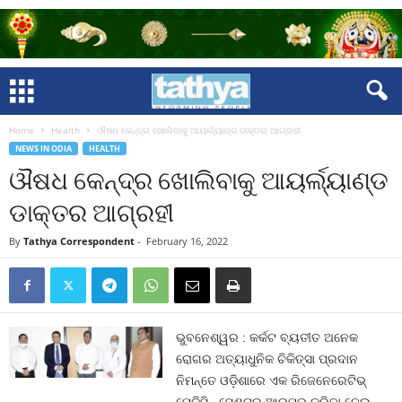
Home
Health
ଔଷଧ କେନ୍ଦ୍ର ଖୋଲିବାକୁ ଆୟର୍ଲ୍ୟାଣ୍ଡ ଡାକ୍ତର ଆଗ୍ରହୀ
NEWS IN ODIA
HEALTH
ଔଷଧ କେନ୍ଦ୍ର ଖୋଲିବାକୁ ଆୟର୍ଲ୍ୟାଣ୍ଡ
ଡାକ୍ତର ଆଗ୍ରହୀ
By
Tathya Correspondent
-
February 16, 2022
ଭୁବନେଶ୍ୱର : କର୍କଟ ବ୍ୟତୀତ ଅନେକ
ରୋଗର ଅତ୍ୟାଧୁନିକ ଚିକିତ୍ସା ପ୍ରଦାନ
ନିମନ୍ତେ ଓଡ଼ିଶାରେ ଏକ ରିଜେନେରେଟିଭ୍