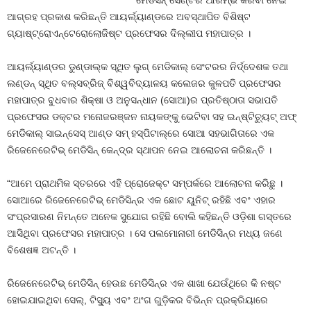
ମେଡିସିନ୍ ସେଣ୍ଟର ଆରମ୍ଭ କରିବା ନେଇ
ଆଗ୍ରହ ପ୍ରକାଶ କରିଛନ୍ତି ଆୟର୍ଲ୍ୟାଣ୍ଡରେ ଅବସ୍ଥାପିତ ବିଶିଷ୍ଟ
ଗ୍ୟାଷ୍ଟ୍ରୋଏନ୍‌ଟେରୋଲୋଜିଷ୍ଟ ପ୍ରଫେସର ଦିଲ୍ଲୀପ ମହାପାତ୍ର ।
ଆୟର୍ଲ୍ୟାଣ୍ଡର ଡୁଣ୍ଡାଲ୍‌କ ସ୍ଥିତ ଲୁଗ୍ ମେଡିକାଲ୍ ସେଂଟରର ନିର୍ଦ୍ଦେଶକ ତଥା
ଲଣ୍ଡନ୍ ସ୍ଥିତ ବଲ୍ସବ୍ରିଜ୍ ବିଶ୍ୱବିଦ୍ୟାଳୟ କଲେଜର କୁଳପତି ପ୍ରଫେସର
ମହାପାତ୍ର ବୁଧବାର ଶିକ୍ଷା ଓ ଅନୁସନ୍ଧାନ (ସୋଆ)ର ପ୍ରତିଷ୍ଠାତା ସଭାପତି
ପ୍ରଫେସର ଡକ୍ଟର ମନୋଜରଞ୍ଜନ ନାୟକଙ୍କୁ ଭେଟିବା ସହ ଇନ୍‌ଷ୍ଟିଚ୍ୟୁଟ୍ ଅଫ୍
ମେଡିକାଲ୍ ସାଇନ୍‌ସେସ୍ ଆଣ୍ଡ ସମ୍ ହସ୍ପିଟାଲ୍‌ରେ ସୋଆ ସହଭାଗିତାରେ ଏକ
ରିଜେନେରେଟିଭ୍ ମେଡିସିନ୍ କେନ୍ଦ୍ର ସ୍ଥାପନ ନେଇ ଆଲୋଚନା କରିଛନ୍ତି ।
“ଆମେ ପ୍ରାଥମିକ ସ୍ତରରେ ଏହି ପ୍ରୋଜେକ୍ଟ ସମ୍ପର୍କରେ ଆଲୋଚନା କରିଛୁ ।
ସୋଆରେ ରିଜେନେରେଟିଭ୍ ମେଡିସିନ୍‌ର ଏକ ଛୋଟ ୟୁନିଟ୍ ରହିଛି ଏବଂ ଏହାର
ସଂପ୍ରସାରଣ ନିମନ୍ତେ ଅନେକ ସୁଯୋଗ ରହିଛି ବୋଲି କହିଛନ୍ତି ଓଡ଼ିଶା ଗସ୍ତରେ
ଆସିଥିବା ପ୍ରଫେସର ମହାପାତ୍ର । ସେ ପଲମୋନାରୀ ମେଡିସିନ୍‌ର ମଧ୍ୟ ଜଣେ
ବିଶେଷଜ୍ଞ ଅଟନ୍ତି ।
ରିଜେନେରେଟିଭ୍ ମେଡିସିନ୍ ହେଉଛ ମେଡିସିନ୍‌ର ଏକ ଶାଖା ଯେଉଁଥିରେ କି ନଷ୍ଟ
ହୋଇଯାଇଥିବା ସେଲ୍‌, ଟିସ୍ୟୁ ଏବଂ ଅଂଗ ଗୁଡ଼ିକର ବିଭିନ୍ନ ପ୍ରକ୍ରିୟାରେ