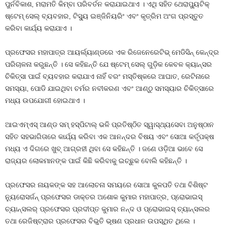
ପୁର୍ନବିକାଶ, ମରାମତି କିମ୍ବା ପରିବର୍ତନ କରାଯାଇଥାଏ । ଏଥି ସହିତ ଥେରାପ୍ୟୁଟିକ୍
ଷ୍ଟେମ୍ ସେଲ୍ ବ୍ୟବହାର, ଟିସ୍ୟୁ ଇଞ୍ଜିନିୟରିଂ ଏବଂ କୃତ୍ରିମ ଅଂଗ ପ୍ରସ୍ତୁତ
କରିବା କାର୍ଯ୍ୟ କରାଯାଏ ।
ପ୍ରଫେସର ମହାପାତ୍ର ଆୟର୍ଲ୍ୟାଣ୍ଡରେ ଏକ ରିଜେନେରେଟିଭ୍ ମେଡିସିନ୍ କେନ୍ଦ୍ର
ପରିଚାଳନା କରୁଛନ୍ତି । ସେ କହିଛନ୍ତି ଯେ ଷ୍ଟେମ୍ ସେଲ୍ ଗୁଡ଼ିକ କେବଳ କ୍ୟାନ୍ସର
ଚିକିତ୍ସା ପାଇଁ ବ୍ୟବହାର କରାଯାଏ ନାହିଁ ବରଂ ମସ୍ତିଷ୍କରେ ଆଘାତ, ରେଟିନାରେ
ସମସ୍ୟା, ପୋଡି ଯାଇଥିବା ଚର୍ମର ନବୀକରଣ ଏବଂ ଆଣ୍ଠୁ ସମସ୍ୟାର ଚିକିତ୍ସାରେ
ମଧ୍ୟ ଉପଯୋଗୀ ହୋଇଥାଏ ।
ଆଇଏମ୍‌ଏସ୍ ଆଣ୍ଡ ସମ୍ ହସ୍ପିଟାଲ୍ ଭଳି ପ୍ରତିଷ୍ଠିତ ସ୍ୱାସ୍ଥ୍ୟସେବା ଅନୁଷ୍ଠାନ
ସହିତ ସହଭାଗିତାରେ କାର୍ଯ୍ୟ କରିବା ଏକ ଆନନ୍ଦର ବିଷୟ ଏବଂ ସୋଆ କର୍ତୃପକ୍ଷ
ମଧ୍ୟ ଏ ଦିଗରେ ଖୁବ୍ ଆଗ୍ରହୀ ଥିବା ସେ କହିଛନ୍ତି । ଜଣେ ଓଡ଼ିଆ ଭାବେ ସେ
ରାଜ୍ୟର ଲୋକମାନଙ୍କ ପାଇଁ କିଛି କରିବାକୁ ଇଚ୍ଛୁକ ବୋଲି କହିଛନ୍ତି ।
ପ୍ରଫେସର ନାୟକଙ୍କ ସହ ଆଲୋଚନା ସମୟରେ ସୋଆ କୁଳପତି ତଥା ବିଶିଷ୍ଟ
ନ୍ୟୁରୋସର୍ଜନ୍ ପ୍ରଫେସର ଡାକ୍ତର ଅଶୋକ କୁମାର ମହାପାତ୍ର, ପ୍ରୋଭାଇସ୍
ଚ୍ୟାନ୍ସଲର୍ ପ୍ରଫେସର ପ୍ରଦୀପ୍ତ କୁମାର ନନ୍ଦ ଓ ପ୍ରୋଭାଇସ୍ ଚ୍ୟାନ୍ସଲର
ତଥା ରେଜିଷ୍ଟ୍ରାର ପ୍ରଫେସର ବିଭୁତି ଭୂଷଣ ପ୍ରଧାନ ଉପସ୍ଥିତ ଥିଲେ ।