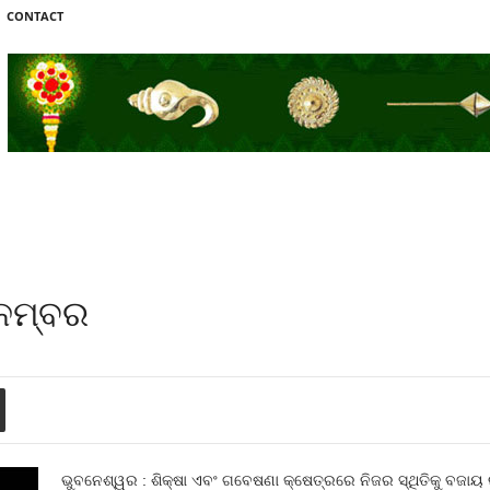
CONTACT
ନମ୍ବର
ଭୁବନେଶ୍ୱର : ଶିକ୍ଷା ଏବଂ ଗବେଷଣା କ୍ଷେତ୍ରରେ ନିଜର ସ୍ଥିତିକୁ ବଜାୟ