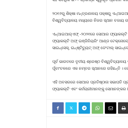
୨୦୧୬ରୁ ଶିକ୍ଷା ମନ୍ତ୍ରଣାଳୟ ପକ୍ଷରୁ ଏନ୍‌ଆଇଆ
ବିଶ୍ୱବିଦ୍ୟାଳୟ ମଧ୍ୟରେ ନିଜର ସ୍ଥାନ ବଜାୟ ରଖି
ଏନ୍‌ଆଇଆର୍‌ଏଫ୍ -୨୦୨୧ରେ ସୋଆର ଫ୍ୟାକଲ୍ଟି ଅଫ୍ 
ଫ୍ୟାକଲ୍ଟି ଅଫ୍ ଇଞ୍ଜିନିୟରିଂ ଆଣ୍ଡ ଟେକ୍ନୋଲୋଜି
ସାଇନ୍‌ସେସ୍‌, ଇନ୍‌ଷ୍ଟିଚ୍ୟୁଟ୍ ଅଫ୍ ଡେଂଟାଲ୍ ସାଇନ୍
ପୂର୍ବ ଭାରତରେ ତୃତୀୟ ଶ୍ରେଷ୍ଠ ବିଶ୍ୱବିଦ୍ୟାଳୟ ଭ
ର୍ପୂବାଂଚଳରେ ଏକ ନମ୍ବର ସ୍ଥାନରେ ରହିଛନ୍ତି । ସେ
ଏହି ଅବସରରେ ସୋଆର ପ୍ରତିଷ୍ଠାତା ସଭାପତି ପ୍
ଫ୍ୟାକଲ୍ଟି ଏବଂ କର୍ମଚାରୀମାନଙ୍କୁ ସେମାନଙ୍କର 