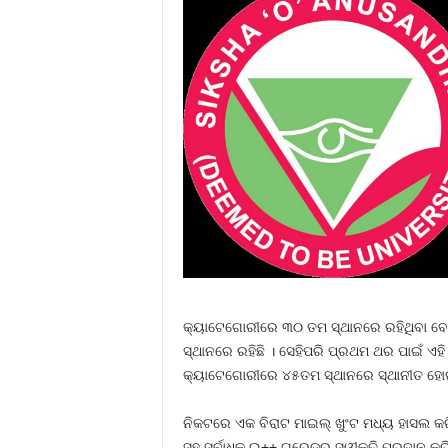
କ୍ୟାଟେଗୋରୀରେ ୩୦ ତମ ସ୍ଥାନରେ ରହିଥିବା ବେଳେ
ସ୍ଥାନରେ ରହିଛି । ସେହିପରି ପ୍ରଥମ ଥର ପାଇଁ ଏହି
କ୍ୟାଟେଗୋରୀରେ ୪୫ତମ ସ୍ଥାନରେ ସ୍ଥାନୀତ ହୋଇ
ନିକଟରେ ଏକ ବିରାଟ ମାଇଲ୍ ଖୁଂଟ ମଧ୍ୟ ହାସଲ କରିଛି
ସହ ସର୍ବାଧିକ ଇ++ ଗ୍ରେଡ୍‌ର ସ୍ୱୀକୃତି ପ୍ରଦାନ କରି