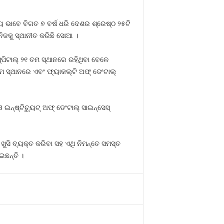
ୟ ଭାବେ ବିଗତ ୭ ବର୍ଷ ଧରି ଦେଶର ଶ୍ରେଷ୍ଠ ୨୫ଟି
ିଜକୁ ସ୍ଥାନୀତ କରିଛି ସୋଆ ।
ସ୍ପିଟାଲ୍ ୨୧ ତମ ସ୍ଥାନରେ ରହିଥିବା ବେଳେ
ତମ ସ୍ଥାନରେ ଏବଂ ଫ୍ୟାକଲ୍ଟି ଅଫ୍ ଡେଂଟାଲ୍
୍‌ଷ୍ଟିଚ୍ୟୁଟ୍ ଅଫ୍ ଡେଂଟାଲ୍ ସାଇନ୍‌ସେସ୍
ି ବ୍ୟକ୍ତ କରିବା ସହ ଏଥି ନିମନ୍ତେ ସମସ୍ତ
ଇଛନ୍ତି ।