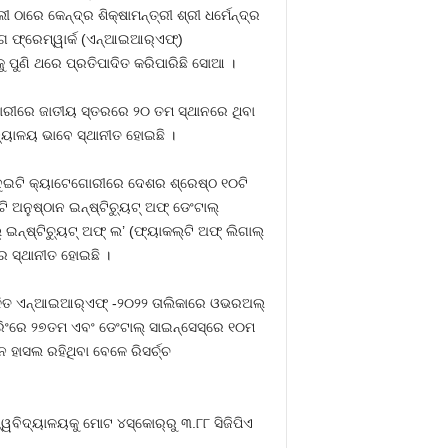
ଠାରେ କେନ୍ଦ୍ର ଶିକ୍ଷାମନ୍ତ୍ରୀ ଶ୍ରୀ ଧର୍ମେନ୍ଦ୍ର
୍ଗ ଫ୍ରେମ୍‌ୱାର୍କ (ଏନ୍‌ଆଇଆର୍‌ଏଫ୍‌)
 ପୁଣି ଥରେ ପ୍ରତିପାଦିତ କରିପାରିଛି ସୋଆ ।
େଗୋରୀରେ ଜାତୀୟ ସ୍ତରରେ ୨୦ ତମ ସ୍ଥାନରେ ଥିବା
ଦ୍ୟାଳୟ ଭାବେ ସ୍ଥାନୀତ ହୋଇଛି ।
 ଦୁଇଟି କ୍ୟାଟେଗୋରୀରେ ଦେଶର ଶ୍ରେଷ୍ଠ ୧୦ଟି
ଅନୁଷ୍ଠାନ ଇନ୍‌ଷ୍ଟିଚ୍ୟୁଟ୍ ଅଫ୍ ଡେଂଟାଲ୍
 ଇନ୍‌ଷ୍ଟିଚ୍ୟୁଟ୍ ଅଫ୍ ଲ’ (ଫ୍ୟାକଲ୍ଟି ଅଫ୍ ଲିଗାଲ୍
ରେ ସ୍ଥାନୀତ ହୋଇଛି ।
ଚଳିତ ଏନ୍‌ଆଇଆର୍‌ଏଫ୍ -୨୦୨୨ ତାଲିକାରେ ଓଭରଅଲ୍
ିଂରେ ୨୭ତମ ଏବଂ ଡେଂଟାଲ୍ ସାଇନ୍‌ସେସ୍‌ରେ ୧୦ମ
 ହାସଲ ରହିଥିବା ବେଳେ ରିସର୍ଚ୍ଚ
୍ୱବିଦ୍ୟାଳୟକୁ ମୋଟ ୪ସ୍କୋର୍‌ରୁ ୩.୮୮ ସିଜିପିଏ