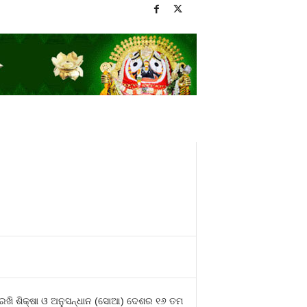
 ରଖି ଶିକ୍ଷା ଓ ଅନୁସନ୍ଧାନ (ସୋଆ) ଦେଶର ୧୬ ତମ