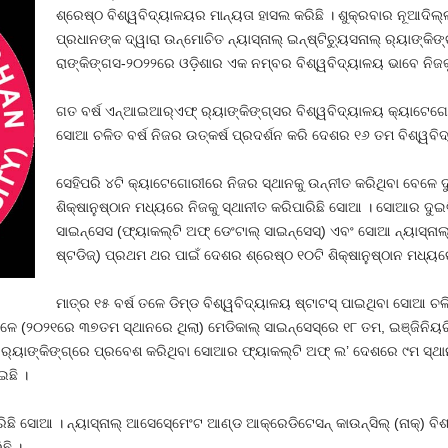
ଶ୍ରେଷ୍ଠ ବିଶ୍ୱବିଦ୍ୟାଳୟର ମାନ୍ୟତା ହାସଲ କରିଛି । ଶୁକ୍ରବାର ନୂଆଦିଲ୍ଲୀ 
ପ୍ରଧାନଙ୍କ ଦ୍ୱାରା ଉନ୍ମୋଚିତ ନ୍ୟାସ୍‌ନାଲ୍ ଇନ୍‌ଷ୍ଟିଚ୍ୟୁସନାଲ୍ ର‌୍ୟାଙ୍କିଙ
ରାଙ୍କିଙ୍ଗସ-୨୦୨୨ରେ ଓଡ଼ିଶାର ଏକ ନମ୍ବର ବିଶ୍ୱବିଦ୍ୟାଳୟ ଭାବେ ନିଜକୁ
ଗତ ବର୍ଷ ଏନ୍‌ଆଇଆର୍‌ଏଫ୍ ର‌୍ୟାଙ୍କିଙ୍ଗ୍‌ସର ବିଶ୍ୱବିଦ୍ୟାଳୟ କ୍ୟାଟ
ସୋଆ ଚଳିତ ବର୍ଷ ନିଜର ଉତ୍କର୍ଷ ପ୍ରଦର୍ଶନ କରି ଦେଶର ୧୬ ତମ ବିଶ୍ୱବି
ସେହିପରି ୪ଟି କ୍ୟାଟେଗୋରୀରେ ନିଜର ସ୍ଥାନକୁ ଉନ୍ନୀତ କରିଥିବା ବେଳେ
ଶିକ୍ଷାନୁଷ୍ଠାନ ମଧ୍ୟରେ ନିଜକୁ ସ୍ଥାନୀତ କରିପାରିଛି ସୋଆ । ସୋଆର ଦୁଇଟି 
ସାଇନ୍‌ସେସ (ଫ୍ୟାକଲ୍ଟି ଅଫ୍ ଡେଂଟାଲ୍ ସାଇନ୍‌ସେସ୍‌) ଏବଂ ସୋଆ ନ୍ୟାସ୍‌ନାଲ୍
ଷ୍ଟଡିଜ୍‌) ପ୍ରଥମ ଥର ପାଇଁ ଦେଶର ଶ୍ରେଷ୍ଠ ୧୦ଟି ଶିକ୍ଷାନୁଷ୍ଠାନ ମଧ୍ୟ
ମାତ୍ର ୧୫ ବର୍ଷ ତଳେ ଡିମ୍‌ଡ ବିଶ୍ୱବିଦ୍ୟାଳୟ ଷ୍ଟାଟସ୍ ପାଇଥିବା ସୋଆ 
 (୨୦୨୧ରେ ୩୭ତମ ସ୍ଥାନରେ ଥିଲା) ମେଡିକାଲ୍ ସାଇନ୍‌ସେସ୍‌ରେ ୧୮ ତମ, ଇଞ୍ଜିନିୟର
 ର‌୍ୟାଙ୍କିଙ୍ଗ୍‌ରେ ପ୍ରବେଶ କରିଥିବା ସୋଆର ଫ୍ୟାକଲ୍ଟି ଅଫ୍ ଲ’ ଦେଶରେ ୯ମ ସ୍ଥାନ
ଛି ।
 ସୋଆ । ନ୍ୟାସ୍‌ନାଲ୍ ଆସେସେ୍‌ମେଂଟ ଆଣ୍ଡ ଆକ୍ରେଡିଟେସନ୍ କାଉନ୍‌ସିଲ୍ (ନାକ୍‌) ବିଶ
ଛି ।