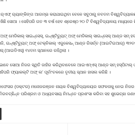
ର୍‌ଏଫ୍ ର‌୍ୟାଙ୍କିଙ୍ଗ ଆରମ୍ଭ କରାଯାଇଥିବା ବେଳେ ସବୁଠାରୁ ନବତମ ବିଶ୍ୱବିଦ୍ୟାଳ
ଛି ସୋଆ । ସେହିପରି ଗତ ୩ ବର୍ଷ ହେବ ଶ୍ରେଷ୍ଠ ୨୦ ଟି ବିଶ୍ୱବିଦ୍ୟାଳୟ ମଧ୍ୟରେ ନ
ମେଡିକାଲ୍ ସାଇନ୍‌ସେସ୍‌, ଇନ୍‌ଷ୍ଟିଚ୍ୟୁଟ୍ ଅଫ୍ ମେଡିକାଲ୍ ସାଇନ୍‌ସେସ୍ ଆଣ୍ଡ ସମ୍ ହ
, ଇନ୍‌ଷ୍ଟିଚ୍ୟୁଟ୍ ଅଫ୍ ଟେକ୍ନିକାଲ୍ ଏଜୁକେସନ୍ ଆଣ୍ଡ ରିସର୍ଚ୍ଚ (ଆଇଟିଇଆର୍‌) ୩୨
‌ସେସ୍ (ଆଇଡିଏସ୍‌) ୧୪ତମ ସ୍ଥାନରେ ରହିଥିଲା ।
ାବେ ସୋଆ ନିଜର ସ୍ଥିତି ଜାହିର କରିଥିବାବେଳେ ଆଇଏମ୍‌ଏସ୍ ଆଣ୍ଡ ସମ୍ ହସ୍ପିଟାଲ୍ ଓ ଇନ
ହିପରି ଫ୍ୟାକଲ୍ଟି ଅଫ୍ ଲ’ ପୂର୍ବାଂଚଳରେ ତୃତୀୟ ସ୍ଥାନ ହାସଲ କରିଛି ।
ରଫେସର (ଡକ୍ଟର) ମନୋଜରଞ୍ଜନ ନାୟକ ବିଶ୍ୱବିଦ୍ୟାଳୟର ସଫଳତାକୁ ନେଇ ନିଜର ଖୁସ
ନିରବଚ୍ଛିନ୍ନ ପରିଶ୍ରମ ଓ ଅଧ୍ୟବସାୟ ନିମନ୍ତେ ପ୍ରଶଂସା କରିବା ସହ ଶୁଭେଚ୍ଛା ଜଣା