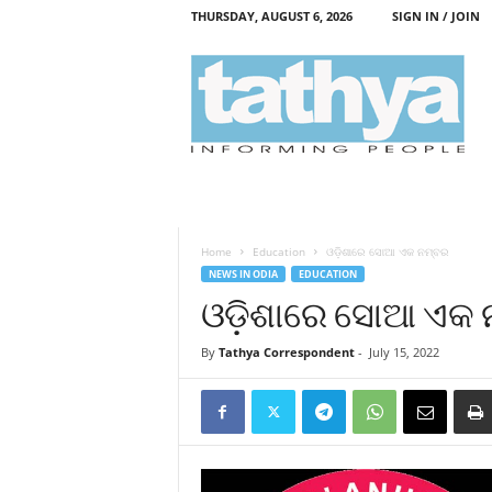
THURSDAY, AUGUST 6, 2026
SIGN IN / JOIN
T
a
t
h
y
a
Home
Education
ଓଡ଼ିଶାରେ ସୋଆ ଏକ ନମ୍ବର
NEWS IN ODIA
EDUCATION
ଓଡ଼ିଶାରେ ସୋଆ ଏକ 
By
Tathya Correspondent
-
July 15, 2022