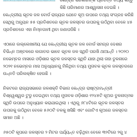
କେନ୍ଦ୍ର ସରକାରଙ୍କ ପ୍ରଦତ୍ତ ତଥ୍ୟ କିନ୍ତୁ
କିଛି ପରିମାଣର ଆଶ୍ୱାସନା ଦେଇଛି ।
କେନ୍ଦ୍ରୀୟ ଭୂତଳ ଜଳ ବୋର୍ଡ ରାଜ୍ୟର ଯେତେ କୂଅ ଉପରେ ତଥ୍ୟ ସଂଗ୍ରହ କରିଛି
ସେଥିରୁ ଅନ୍ୟୂନ ୫୫ ପ୍ରତିଶତରେ ଭୂତଳ ଜଳସ୍ତର ଉପରକୁ ଉଠିଥିବା ବେଳେ ୪୫
ପ୍ରତିଶତରେ ଏହା ନିମ୍ନଗାମୀ ଥିବା ଜଣାପଡିଛି ।
ଏଠାରେ ଉଲ୍ଲେଖନୀୟ ଯେ କେନ୍ଦ୍ରୀୟ ଭୂତଳ ଜଳ ବୋର୍ଡ ସମଗ୍ର ଦେଶର
ବିଭିନ୍ନ ଅଞ୍ଚଳରେ ଲଗାତର ଭାବେ ଭୂତଳ ଜଳ ସ୍ଥିତି ପରଖି ଥାଆନ୍ତି । ୨୦୨୦
ନଭେମ୍ବର ମାସରେ ଓଡ଼ିଶାର ଭୂତଳ ଜଳସ୍ତର ସ୍ଥିତି ଯାହା ଥିଲା ତାହା ତୁଳନାରେ
୨୦୨୧ ନଭେମ୍ବର ମାସ ଅନୁଧ୍ୟାନରୁ ମିଳିଥିବା ତଥ୍ୟ ମୁତାବକ ଭୂତଳ ଜଳସ୍ତରରେ
ଉନ୍ନତି ପରିଲକ୍ଷିତ ହେଉଛି ।
ନିକଟରେ ରାଜ୍ୟସଭାରେ ଜଳଶକ୍ତି ବିଭାଗ କେନ୍ଦ୍ର ରାଷ୍ଟ୍ରମନ୍ତ୍ରୀ
ବିଶ୍ୱେଶ୍ୱର ଟୁଡୁ ଦେଇଥିବା ତଥ୍ୟ ମୁତାବକ ଓଡ଼ିଶାର ୧୨୪୫ଟି କୂଅର ତୁଳନାତ୍ମକ
ସ୍ଥିତି ଉପରେ ଅନୁଧ୍ୟାନ କରାଯାଇଥିଲା । ଏଥିରୁ ୬୮୪ଟିରେ ଭୂତଳ ଜଳସ୍ତର
ଉପରକୁ ଉଠିଥିବା ବେଳେ ୫୬୦ଟି ତଳକୁ ଖସିଛି ଏବଂ ଗୋଟିଏ କୂଅରେ ଜଳସ୍ତର
ସମାନ ଅଛି ।
୬୫୦ଟି କୂପରେ ଜଳସ୍ତର ୨ ମିଟର ପର୍ଯ୍ୟନ୍ତ ବଢ଼ିଥିବା ବେଳେ ୩୨ଟିରେ ୨ରୁ ୪