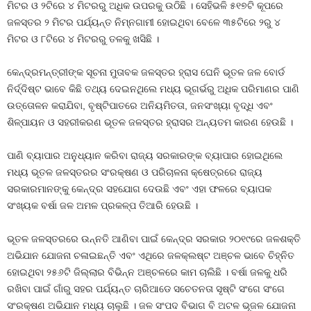
ମିଟର ଓ ୨ଟିରେ ୪ ମିଟରରୁ ଅଧିକ ଉପରକୁ ଉଠିଛି । ସେହିଭଳି ୫୧୭ଟି କୂପରେ
ଜଳସ୍ତର ୨ ମିଟର ପର୍ଯ୍ୟନ୍ତ ନିମ୍ନଗାମୀ ହୋଇଥିବା ବେଳେ ୩୫ଟିରେ ୨ରୁ ୪
ମିଟର ଓ ୮ଟିରେ ୪ ମିଟରରୁ ତଳକୁ ଖସିଛି ।
କେନ୍ଦ୍ରମନ୍ତ୍ରୀଙ୍କ ସୂଚନା ମୁତାବକ ଜଳସ୍ତର ହ୍ରାସ ଘେନି ଭୂତଳ ଜଳ ବୋର୍ଡ
ନିର୍ଦ୍ଦିଷ୍ଟ ଭାବେ କିଛି ତଥ୍ୟ ଦେଇନଥିଲେ ମଧ୍ୟ ଭୂଗର୍ଭରୁ ଅଧିକ ପରିମାଣର ପାଣି
ଉତ୍ତୋଳନ କରାଯିବା, ବୃଷ୍ଟିପାତରେ ଅନିୟମିତତା, ଜନସଂଖ୍ୟା ବୃଦ୍ଧି ଏବଂ
ଶିଳ୍ପାୟନ ଓ ସହରୀକରଣ ଭୂତଳ ଜଳସ୍ତର ହ୍ରାସର ଅନ୍ୟତମ କାରଣ ହେଉଛି ।
ପାଣି ବ୍ୟାପାର ଅନୁଧ୍ୟାନ କରିବା ରାଜ୍ୟ ସରକାରଙ୍କ ବ୍ୟାପାର ହୋଇଥିଲେ
ମଧ୍ୟ ଭୂତଳ ଜଳସ୍ତରର ସଂରକ୍ଷଣ ଓ ପରିଚାଳନା କ୍ଷେତ୍ରରେ ରାଜ୍ୟ
ସରକାରମାନଙ୍କୁ କେନ୍ଦ୍ର ସହଯୋଗ ଦେଉଛି ଏବଂ ଏହା ଫଳରେ ବ୍ୟାପକ
ସଂଖ୍ୟକ ବର୍ଷା ଜଳ ଅମଳ ପ୍ରକଳ୍ପ ତିଆରି ହେଉଛି ।
ଭୂତଳ ଜଳସ୍ତରରେ ଉନ୍ନତି ଆଣିବା ପାଇଁ କେନ୍ଦ୍ର ସରକାର ୨୦୧୯ରେ ଜଳଶକ୍ତି
ଅଭିଯାନ ଯୋଜନା ଚଳାଇଛନ୍ତି ଏବଂ ଏଥିରେ ଜଳକ୍ଲଷ୍ଟ ଅଞ୍ଚଳ ଭାବେ ଚିହ୍ନିତ
ହୋଇଥିବା ୨୫୬ଟି ଜିଲ୍ଲାର ବିଭିନ୍ନ ଅଞ୍ଚଳରେ କାମ ଚାଲିଛି । ବର୍ଷା ଜଳକୁ ଧରି
ରଖିବା ପାଇଁ ଗାଁରୁ ସହର ପର୍ଯ୍ୟନ୍ତ ଚାରିଆଡେ ସଚେତନତା ସୃଷ୍ଟି ସଂଗେ ସଂଗେ
ସଂରକ୍ଷଣ ଅଭିଯାନ ମଧ୍ୟ ଚାଲୁଛି । ଜଳ ସଂପଦ ବିଭାଗ ବି ଅଟଳ ଭୂଜଳ ଯୋଜନା