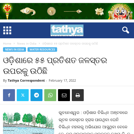
Home
News in Odia
ଓଡ଼ିଶାରେ ୫୫ ପ୍ରତିଶତ ଜଳସ୍ତର ଉପରକୁ ଉଠିଛି
NEWS IN ODIA
WATER RESOURCES
ଓଡ଼ିଶାରେ ୫୫ ପ୍ରତିଶତ ଜଳସ୍ତର
ଉପରକୁ ଉଠିଛି
By
Tathya Correspondent
-
February 17, 2022
ଭୁବନେଶ୍ୱର : ଓଡ଼ିଶାର ବିଭିନ୍ନ ଅଞ୍ଚଳରେ
ଭୂତଳ ଜଳସ୍ତର ହ୍ରାସ ପାଉଥିବା ଘେନି
ବିଭିନ୍ନ ମହଲରୁ ଅଭିଯୋଗ ଆସୁଥିବା ବେଳେ