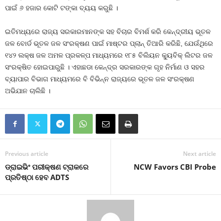
ପାଇଁ ୬ ହଜାର କୋଟି ଟଙ୍କା ବ୍ୟୟ କରୁଛି ।
ଇତିମଧ୍ୟରେ ରାଜ୍ୟ ସରକାରମାନଙ୍କ ସହ ବିଚାର ବିମର୍ଶ କରି କେନ୍ଦ୍ରୀୟ ଭୂତଳ
ଜଳ ବୋର୍ଡ ଭୂତଳ ଜଳ ସଂରକ୍ଷଣ ପାଇଁ ମାଷ୍ଟର ପ୍ଲାନ୍‍ ତିଆରି କରିଛି, ଯେଉଁଥିରେ
୧୪୨ ଲକ୍ଷ ଜଳ ଅମଳ ପ୍ରକଳ୍ପ ମାଧ୍ୟମରେ ୧୮୫ ବିଲିୟନ କ୍ୟୁବିକ୍‍ ଲିଟର ଜଳ
ସଂରକ୍ଷିତ ହୋଇପାରୁଛି । ଏହାଛଡା କେନ୍ଦ୍ର ସରକାରଙ୍କ ଗୃହ ନିର୍ମାଣ ଓ ସହର
ବ୍ୟାପାର ବିଭାଗ ମାଧ୍ୟମରେ ବି ବିଭିନ୍ନ ରାଜ୍ୟରେ ଭୂତଳ ଜଳ ସଂରକ୍ଷଣ
ଅଭିଯାନ ଚାଲିଛି ।
Previous article
Next article
ଡ୍ରାଇଭିଂ ପରୀକ୍ଷଣ ଟ୍ରାକରେ
NCW Favors CBI Probe
ପ୍ରତିଷ୍ଠା ହେବ ADTS