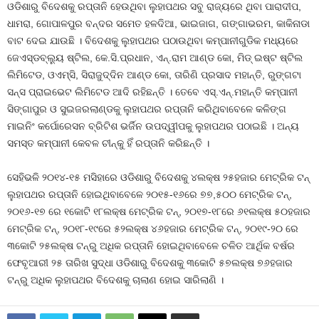
ଓଡିଶାରୁ ବିଦେଶକୁ ରପ୍ତାନି ହେଉଥିବା ଲୁହାପଥର ସବୁ ରାଜ୍ୟରେ ଥିବା ପାରାଦୀପ,
ଧାମରା, ଗୋପାଳପୁର ବନ୍ଦର ସମେତ ହଳଦିଆ, ଭାଇଜାଗ, ଗଙ୍ଗାଭରମ, କାକିନାଡା
ବାଟ ଦେଇ ଯାଉଛି । ବିଦେଶକୁ ଲୁହାପଥର ପଠାଉଥିବା କମ୍ପାନୀଗୁଡିକ ମଧ୍ୟରେ
ଜେଏସ୍‍ଡବ୍ଲ୍ୟୁ ଷ୍ଟିଲ, କେ.ସି.ପ୍ରଧାନ, ଏନ୍‍.ରାମ ଆଣ୍ଡ କୋ, ମିଡ୍‍ ଇଷ୍ଟ ଷ୍ଟିଲ
ଲିମିଟେଡ, ଓଏମ୍‍ସି, ସିରାଜୁଦ୍ଦିନ ଆଣ୍ଡ କୋ, ତାରିଣି ପ୍ରସାଦ ମହାନ୍ତି, ରୁଙ୍ଗଟା
ସନ୍ସ ପ୍ରାଇଭେଟ ଲିମିଟେଡ ଆଦି ରହିଛନ୍ତି । ତେବେ ଏସ୍‍.ଏନ୍‍.ମହାନ୍ତି କମ୍ପାନୀ
ସିଙ୍ଗାପୁର ଓ ସୁଇଜରଲାଣ୍ଡକୁ ଲୁହାପଥର ରପ୍ତାନି କରିଥିବାବେଳେ କଳିଙ୍ଗ
ମାଇନିଂ କର୍ପୋରେସନ ବ୍ରିଟିଶ ଭର୍ଜିନ ଉପଦ୍ୱୀପକୁ ଲୁହାପଥର ପଠାଇଛି । ଅନ୍ୟ
ସମସ୍ତ କମ୍ପାନୀ କେବଳ ଚୀନ୍‍କୁ ହିଁ ରପ୍ତାନି କରିଛନ୍ତି ।
ସେହିଭଳି ୨୦୧୪-୧୫ ମସିହାରେ ଓଡିଶାରୁ ବିଦେଶକୁ ୪ଲକ୍ଷ ୨୫ହଜାର ମେଟ୍ରିକ ଟନ୍‍
ଲୁହାପଥର ରପ୍ତାନି ହୋଇଥିବାବେଳେ ୨୦୧୫-୧୬ରେ ୭୭,୫୦୦ ମେଟ୍ରିକ ଟନ୍‍,
୨୦୧୬-୧୭ ରେ ୧କୋଟି ୧୮ଲକ୍ଷ ମେଟ୍ରିକ ଟନ୍‍, ୨୦୧୭-୧୮ରେ ୬୧ଲକ୍ଷ ୫୦ହଜାର
ମେଟ୍ରିକ ଟନ୍‍, ୨୦୧୮-୧୯ରେ ୫୨ଲକ୍ଷ ୪୬ହଜାର ମେଟ୍ରିକ ଟନ୍‍, ୨୦୧୯-୨୦ ରେ
୩କୋଟି ୨୫ଲକ୍ଷ ଟନ୍‍ରୁ ଅଧିକ ରପ୍ତାନି ହୋଇଥିବାବେଳେ ଚଳିତ ଆର୍ଥିକ ବର୍ଷର
ଫେବୃଆରୀ ୨୫ ତାରିଖ ସୁଦ୍ଧା ଓଡିଶାରୁ ବିଦେଶକୁ ୩କୋଟି ୫୭ଲକ୍ଷ ୭୬ହଜାର
ଟନ୍‍ରୁ ଅଧିକ ଲୁହାପଥର ବିଦେଶକୁ ଚାଲାଣ ହୋଇ ସାରିଲାଣି ।