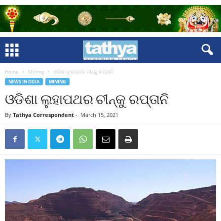
Home
Mining
ଓଡିଶା ଲୁହାପଥର ଚୀନ୍‍କୁ ରପ୍ତାନି
NEWS IN ODIA
MINING
ଓଡିଶା ଲୁହାପଥର ଚୀନ୍‍କୁ ରପ୍ତାନି
By
Tathya Correspondent
-
March 15, 2021