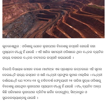
ଭୁବନେଶ୍ୱର : ଓଡିଶାରୁ ଯେତେ ଲୁହାପଥର ବିଦେଶକୁ ରପ୍ତାନି ହୋଇଛି ତାହା
ମୁଖ୍ୟତଃ ଚୀନ୍‍କୁ ହିଁ ଯାଉଛି । ଏହି ଖଣିଜ ସାମଗ୍ରୀ ଓଡିଶାରେ ଥିବା ବନ୍ଦର ବ୍ୟତିର
ରାଜ୍ୟ ବାହାରର ବନ୍ଦର ବାଟଦେଇ ରପ୍ତାନି କରାଯାଉଛି ।
ବିଜେପି ବିଧାୟକ ମୋହନ ଚରଣ ମାଝୀଙ୍କ ଏକ ପ୍ରଶ୍ନର ଉତ୍ତରରେ ଏହି ସୂଚନା
ଦେଇଛନ୍ତି ରାଜ୍ୟ ଇସ୍ପାତ ଓ ଖଣି ମନ୍ତ୍ରୀ ପ୍ରଫୁଲ କୁମାର ମଲ୍ଲିକ । ମନ୍ତ୍ରୀ
ଦର୍ଶାଇଛନ୍ତି ଯେ ୨୦୧୪-୧୫ ରୁ ଚଳିତବର୍ଷ ଫେବୃୟାରୀ ୨୫ ତାରିଖ ସୁଦ୍ଧା ଓଡିଶାରୁ
ବିଦେଶକୁ ଯାଇଥିବା ଲୁହାପଥର ପ୍ରାୟତଃ ଚୀନ୍‍କୁ ହିଁ ଯାଇଛି । ଚୀନ୍‍ ବ୍ୟତିତ ଅଳ୍ପ
କିଛି ପରିମାଣର ଲୁହାପଥର ବ୍ରିଟିଶ ଭର୍ଜିନ ଉପଦ୍ୱୀପ, ସିଙ୍ଗାପୁର ଓ
ସୁଇଜରଲ୍ୟାଣ୍ଡକୁ ଯାଇଛି ।