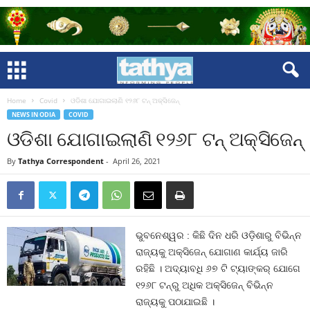
Home
Covid
ଓଡିଶା ଯୋଗାଇଲାଣି ୧୨୬୮ ଟନ୍‍ ଅକ୍ସିଜେନ୍‍
NEWS IN ODIA
COVID
ଓଡିଶା ଯୋଗାଇଲାଣି ୧୨୬୮ ଟନ୍‍ ଅକ୍ସିଜେନ୍‍
By
Tathya Correspondent
-
April 26, 2021
ଭୁବନେଶ୍ୱର : କିଛି ଦିନ ଧରି ଓଡ଼ିଶାରୁ ବିଭିନ୍ନ
ରାଜ୍ୟକୁ ଅକ୍ସିଜେନ୍ ଯୋଗାଣ କାର୍ଯ୍ୟ ଜାରି
ରହିଛି । ଅଦ୍ୟାବଧି ୬୭ ଟି ଟ୍ୟାଙ୍କର୍ ଯୋଗେ
୧୨୬୮ ଟନ୍‌ରୁ ଅଧିକ ଅକ୍ସିଜେନ୍ ବିଭିନ୍ନ
ରାଜ୍ୟକୁ ପଠାଯାଇଛି ।