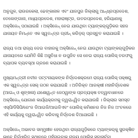
ଅନୁଗୁଳ, ରାଉରକେଲା, ଢେଙ୍କାନାଳ ଏବଂ ଯାଜପୁର ଜିଲ୍ଲାରୁ ଆନ୍ଧ୍ରପ୍ରଦେଶ,
ତେଲେଙ୍ଗାନା, ମଧ୍ୟପ୍ରଦେଶ, ମହାରାଷ୍ଟ୍ର, ଉତରପ୍ରଦେଶ, ହରିୟାଣାକୁ
ଅକ୍ସିଜେନ୍ ପଠାଯାଇଛି । ଅକ୍ସିଜେନ୍ ନେଇ ଯାଉଥିବା ଟ୍ୟାଙ୍କର୍‌ଗୁଡ଼ିକର ସହଜ
ଯାତାୟତ ନିମନ୍ତେ ଏକ ସ୍ୱତନ୍ତ୍ର ଗ୍ରୀନ୍ କରିଡ଼ର୍ ପ୍ରସ୍ତୁତ କରାଯାଇଛି ।
ରାଜ୍ୟ ତଥା ରାଜ୍ୟ ଦେଇ ବାହାରକୁ ଅକ୍ସିଜେନ୍ ନେଇ ଯାଉଥିବା ଟ୍ୟାଙ୍କର୍‌ଗୁଡ଼ିକର
ଯାତାୟତରେ ଯେମିତି କିଛି ଅସୁବିଧା ନ ଉପୁଜିବ ସେ ନେଇ ରାଜ୍ୟ ପୋଲିସ୍ ତରଫରୁ
ବ୍ୟାପକ ବ୍ୟବସ୍ଥା ଗ୍ରହଣ କରାଯାଇଛି ।
ମୁଖ୍ୟମନ୍ତ୍ରୀ ନବୀନ ପଟ୍ଟନାୟକଙ୍କ ନିର୍ଦ୍ଦେଶକ୍ରମେ ରାଜ୍ୟ ପୋଲିସ୍ ପକ୍ଷରୁ
ଏକ ସ୍ୱତନ୍ତ୍ର ସେଲ୍ ଗଠନ କରାଯାଇଛି । ଅତିରିକ୍ତ ଆରକ୍ଷୀ ମହାନିର୍ଦ୍ଦେଶକ
(ଆଇନ୍ ଓ ଶୃଙ୍ଖଳା) ଯଶୋୱନ୍ତ ଜେଠୱାଙ୍କ ପ୍ରତ୍ୟକ୍ଷ ତତ୍ୱାବଧାନରେ
ଅକ୍ସିଜେନ୍ ଯୋଗାଣ କାର୍ଯ୍ୟକ୍ରମକୁ ତ୍ୱରାନ୍ୱିତ କରାଯାଉଛି । ଜିଲ୍ଲାର ସମସ୍ତ
ଏସ୍‌ପି/ଡିସିପି/ରେଂଜ ଡିଆଇଜି/ଆଇଜିଏବଂ ପୋଲିସ୍ କମିଶନର ନିଜ ନିଜ ଅଂଚଳରେ
ଏହି କାର୍ଯ୍ୟକୁ ତ୍ୱରାନ୍ୱିତ କରିବାକୁ ନିର୍ଦ୍ଦେଶ ଦିଆଯାଇଛି ।
ଅକ୍ସିଜେନ୍ ଅଭାବର ସମ୍ମୁଖୀନ ହେଉଥିବା ରାଜ୍ୟଗୁଡ଼ିକରେ ଟ୍ୟାଙ୍କର୍‌କୁ ସୁରକ୍ଷିତ
ଭାବେ ନିର୍ଦ୍ଧାରିତ ସ୍ଥାନରେ ପହଁଚାଇବାକୁ ରାଜ୍ୟ ପୋଲିସ୍ ସଦାସର୍ବଦା