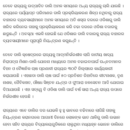
ତେବେ ରାଜ୍ୟରୁ ଉତ୍ପାଦିତ ଡାଲି ଅମଳ ସମୟରେ ଅନ୍ୟ ରାଜ୍ୟକୁ ଚାଲି ଯାଉଛି ।
ରାଜ୍ୟରେ ପର୍ଯ୍ୟାପ୍ତ ପରିମାଣର ଡାଲି ପ୍ରକ୍ରିୟାକରଣ ଶିଳ୍ପ ନଥିବାରୁ ରାଜ୍ୟ
ବାହାରର ବ୍ୟବସାୟୀମାନେ ଅମଳ ସମୟରେ ଅତି ଶସ୍ତା ଦରରେ ଓଡିଶାରୁ ଡାଲି
ଖରିଦ କରିନେଇ ତାହାକୁ ପ୍ରକ୍ରିୟାକରଣ କରି ଚଢା ଦରରେ ଓଡିଶା ବଜାରକୁ
ଛାଡୁଛନ୍ତି । ଅବସ୍ଥା ଏଭଳି ହୋଇଛି ଯେ ଓଡିଶାର ଡାଲି ବଜାରକୁ ରାଜ୍ୟ ବାହାରର
ବ୍ୟବସାୟୀମାନେ ପୂରାପୂରି ନିୟନ୍ତ୍ରଣ କରୁଛନ୍ତି ।
ତେବେ ଡାଲି କ୍ଷେତ୍ରରେ ରାଜ୍ୟକୁ ଆତ୍ମନିର୍ଭରଶୀଳ ଲାଗି ଜାତୀୟ ଖାଦ୍ୟ
ନିରାପତ୍ତା ମିଶନ-ଡାଲି ଯୋଜନା ମାଧ୍ୟରେ ଅମଳ ବଢାଇବାପାଇଁ ଉନ୍ନତମାନର
ବିହନ ଓ ବୈଜ୍ଞାନିକ ଚାଷ ପ୍ରଣାଳୀ ରାଜ୍ୟର ୩୦ଟି ଜିଲ୍ଲାରେ କାର୍ଯ୍ୟକାରୀ
କରାଯାଉଛି । ଏହାଛଡା ଡାଲି ଚାଷ ପାଇଁ ୫୦ ପ୍ରତିଶତ ରିହାତିରେ କୀଟନାଶକ, ତୃଣ
ନାଶକ, ଜୈବିକଖତ, ଔଷଧ ସିଞ୍ଚନ ଯନ୍ତ୍ର ଓ ଫୁଆରା ଜଳସେଚନ ଆଦି ଯୋଗାଇ
ଦିଆଯାଉଛି । ଏହା ସତ୍ୱେ ବି ଓଡିଶା ଡାଲି ପାଇଁ ବର୍ଷ ସାରା ଅନ୍ୟ ରାଜ୍ୟ ଉପରେ
ନିର୍ଭରଶୀଳ ହେଉଛି ।
ରାଜ୍ୟରେ ଏବେ ଡାଲିର ଦର ଯେଭଳି ହୁ ହୁ ଭାବରେ ବଢିବାରେ ଲାଗିଛି ତାହାକୁ
ନିୟନ୍ତ୍ରଣ କରାନଗଲେ ଆଗାମୀ ଦିନରେ ଲୋକଙ୍କ ଭାତ ଥାଳିରୁ ଡାଲି ଉଭାନ
ହେବା ସହିତ ରାଜ୍ୟର ବିଦ୍ୟାଳୟଗୁଡିକରେ ଚାଲୁଥିବା ମଧ୍ୟାହ୍ନ ଭୋଜନ ଡାଲିରେ