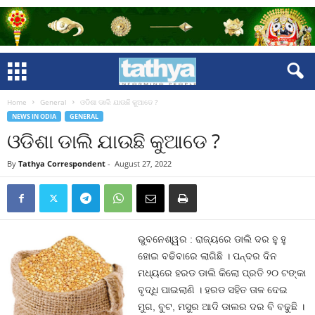
Home
General
ଓଡିଶା ଡାଲି ଯାଉଛି କୁଆଡେ ?
NEWS IN ODIA
GENERAL
ଓଡିଶା ଡାଲି ଯାଉଛି କୁଆଡେ ?
By
Tathya Correspondent
-
August 27, 2022
ଭୁବନେଶ୍ୱର : ରାଜ୍ୟରେ ଡାଲି ଦର ହୁ ହୁ
ହୋଇ ବଢିବାରେ ଲାଗିଛି । ପନ୍ଦର ଦିନ
ମଧ୍ୟରେ ହରଡ ଡାଲି କିଲୋ ପ୍ରତି ୨୦ ଟଙ୍କା
ବୃଦ୍ଧି ପାଇଲାଣି । ହରଡ ସହିତ ତାଳ ଦେଇ
ମୁଗ, ବୁଟ, ମସୁର ଆଦି ଡାଲର ଦର ବି ବଢୁଛି ।