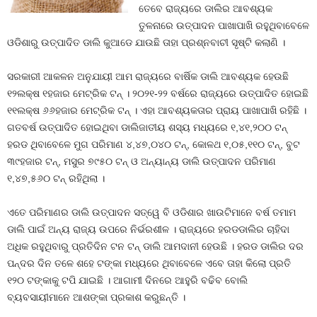
ତେବେ ରାଜ୍ୟରେ ଡାଲିର ଆବଶ୍ୟକ
ତୁଳନାରେ ଉତ୍ପାଦନ ପାଖାପାଖି ରହୁଥିବାବେଳେ
ଓଡିଶାରୁ ଉତ୍ପାଦିତ ଡାଲି କୁଆଡେ ଯାଉଛି ତାହା ପ୍ରଶ୍ନବାଚୀ ସୃଷ୍ଟି କଲାଣି ।
ସରକାରୀ ଆକଳନ ଅନୁଯାୟୀ ଆମ ରାଜ୍ୟରେ ବାର୍ଷିକ ଡାଲି ଆବଶ୍ୟକ ହେଉଛି
୧୨ଲକ୍ଷ ୧ହଜାର ମେଟ୍ରିକ ଟନ୍‍ । ୨୦୨୧-୨୨ ବର୍ଷରେ ରାଜ୍ୟରେ ଉତ୍ପାଦିତ ହୋଇଛି
୧୧ଲକ୍ଷ ୬୬ହଜାର ମେଟ୍ରିକ ଟନ୍‍ । ଏହା ଆବଶ୍ୟକତାର ପ୍ରାୟ ପାଖାପାଖି ରହିଛି ।
ଗତବର୍ଷ ଉତ୍ପାଦିତ ହୋଇଥିବା ଡାଲିଜାତୀୟ ଶସ୍ୟ ମଧ୍ୟରେ ୧,୪୧,୨୦୦ ଟନ୍‍
ହରଡ ଥିବାବେଳେ ମୁଗ ପରିମାଣ ୪,୪୭,୦୪୦ ଟନ୍‍, କୋଳଥ ୧,୦୫,୧୧୦ ଟନ୍‍, ବୁଟ
୩୯ହଜାର ଟନ୍‍, ମସୁର ୭୯୫୦ ଟନ୍‍ ଓ ଅନ୍ୟାନ୍ୟ ଡାଲି ଉତ୍ପାଦନ ପରିମାଣ
୧,୪୭,୫୬୦ ଟନ୍‍ ରହିଥିଲା ।
ଏତେ ପରିମାଣର ଡାଲି ଉତ୍ପାଦନ ସତ୍ୱେ ବି ଓଡିଶାର ଖାଉଟିମାନେ ବର୍ଷ ତମାମ
ଡାଲି ପାଇଁ ଅନ୍ୟ ରାଜ୍ୟ ଉପରେ ନିର୍ଭରଶୀଳ । ରାଜ୍ୟରେ ହରଡଡାଲିର ଚାହିଦା
ଅଧିକ ରହୁଥିବାରୁ ପ୍ରତିଦିନ ଟନ ଟନ୍‍ ଡାଲି ଆମଦାନୀ ହେଉଛି । ହରଡ ଡାଲିର ଦର
ପନ୍ଦର ଦିନ ତଳେ ଶହେ ଟଙ୍କା ମଧ୍ୟରେ ଥିବାବେଳେ ଏବେ ତାହା କିଲୋ ପ୍ରତି
୧୨୦ ଟଙ୍କାକୁ ଟପି ଯାଇଛି । ଆଗାମୀ ଦିନରେ ଆହୁରି ବଢିବ ବୋଲି
ବ୍ୟବସାୟୀମାନେ ଆଶଙ୍କା ପ୍ରକାଶ କରୁଛନ୍ତି ।