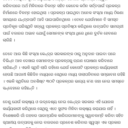
କରିବାପରେ ଅର୍ଥ ମିଳିବାରେ ବିଳମ୍ବ ସହିତ କେତେକ କଠିନ ସର୍ତ୍ତପାଇଁ ପ୍ରକଳ୍ପ
ନିର୍ମାଣରେ ବିଳମ୍ବ ହୋଇଥିଲା । ପ୍ରକଳ୍ପ ପାଇଥିବା ଅନେକ ସଂସ୍ଥା ମଧ୍ୟ ଠିକଣା
ସମୟରେ ଯନ୍ତ୍ରପାତି ଆଦି ପାଇପାରିନଥିଲେ । ତେବେ ଯେଉଁମାନେ ବି ସମସ୍ତ
ପ୍ରତିକୂଳ ପରିସ୍ଥିତି ସତ୍ୱେ ପ୍ରକଳ୍ପ ପ୍ରତିଷ୍ଠା କରିଥିଲେ ଉତ୍ପାଦିତ ସାମଗ୍ରୀ
ପାଇଁ ବଜାରର ଅଭାବ ଯୋଗୁଁ ସେମାନଙ୍କ ସଂସ୍ଥା ଧିରେ ଧିରେ ଦୁର୍ବଳ ହେବାରେ
ଲାଗିଛି ।
ତେବେ ଆଉ କିଛି ସଂସ୍ଥା କେନ୍ଦ୍ର ସରକାରଙ୍କ ଠାରୁ ଅନୁଦାନ ପାଇବା ପରେ
ବିଭିନ୍ନ ଆଳ ଦେଖାଇ ସେମାନଙ୍କ ପ୍ରକଳ୍ପକୁ ଋଗଣ ଘୋଷଣା କରିବାରେ
ଲାଗିଛନ୍ତି । ଏଭଳି ସ୍ଥିତି ଲାଗି ରହିଲେ ଯେଉଁ କେତୋଟି ପ୍ରକଳ୍ପ କାର୍ଯ୍ୟକାରୀ
ହେଉଛି ଆଗାମୀ କିଛିଦିନ ମଧ୍ୟରେ ସେଥିରେ ମଧ୍ୟ ତାଲାପଡିବାରେ ସମ୍ଭାବନା ରହିଛି
। ଏଭଳି ସ୍ଥିତିରେ ଅବଶିଷ୍ଟ ୩୦ଟି ପ୍ରକଳ୍ପର ଭାଗ୍ୟ କ’ଣ ତାହା ନେଇ ସମସ୍ତେ
ସନ୍ଦେହରେ ରହିଛନ୍ତି ।
ତେଣୁ ଯେଉଁ ଲକ୍ଷ୍ୟ ଓ ଉଦ୍ଦେଶ୍ୟ ନେଇ କେନ୍ଦ୍ର ସରକାର ଏହି ଯୋଜନା
କାର୍ଯ୍ୟକାରୀ କରିଥିଲେ ସେଥିରୁ ଏତେ ସୁଫଳ ମିଳିବା ଲକ୍ଷ୍ୟ କରାଯାଉ ନାହିଁ ।
ବିଶେଷକରି ଗାଁ ଗହଳର ପାରମ୍ପରିକ କାରିଗରମାନଙ୍କୁ ସ୍ୱାବଲମ୍ବି କରିବା ସହିତ
ସ୍ଥାନୀୟ ଉତ୍ପାଦକୁ ନେଇ ବାଜରରେ ପ୍ରବେଶ କରିବାର ସ୍ୱପ୍ନ ଏକ ପ୍ରକାର