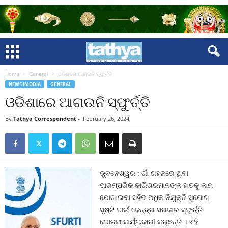
Home
General
ଓଡିଶାରେ ଆଗଉନି ସ୍ଫୁର୍ତ୍ତି
NEWS IN ODIA
GENERAL
ଓଡିଶାରେ ଆଗଉନି ସ୍ଫୁର୍ତ୍ତି
By
Tathya Correspondent
-
February 26, 2024
ଭୁବନେଶ୍ୱର : ଗାଁ ଗହଳରେ ଥିବା
ପାରମ୍ପରିକ କାରିଗରମାନଙ୍କ ହାତକୁ କାମ
ଯୋଗାଇବା ସହିତ ଅଧିକ ନିଯୁକ୍ତି ସୁଯୋଗ
ସୃଷ୍ଟି ପାଇଁ କେନ୍ଦ୍ର ସରକାର ସ୍ଫୁର୍ତ୍ତି
ଯୋଜନା କାର୍ଯ୍ୟକାରୀ କରୁଛନ୍ତି । ଏହି