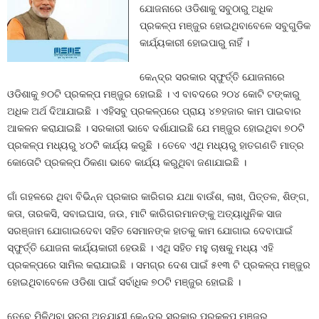
ଯୋଜନାରେ ଓଡିଶାକୁ ସବୁଠାରୁ ଅଧିକ
ପ୍ରକଳ୍ପ ମଞ୍ଜୁର ହୋଇଥିବାବେଳେ ସବୁଗୁଡିକ
କାର୍ଯ୍ୟକାରୀ ହୋଇପାରୁ ନାହିଁ ।
କେନ୍ଦ୍ର ସରକାର ସ୍ଫୁର୍ତ୍ତି ଯୋଜନାରେ
ଓଡିଶାକୁ ୭୦ଟି ପ୍ରକଳ୍ପ ମଞ୍ଜୁର ହୋଇଛି । ଏ ବାବଦରେ ୨୦୪ କୋଟି ଟଙ୍କାରୁ
ଅଧିକ ଅର୍ଥ ଦିଆଯାଇଛି । ଏହିସବୁ ପ୍ରକଳ୍ପରେ ପ୍ରାୟ ୪୭ହଜାର କାମ ପାଇବାର
ଆକଳନ କରାଯାଇଛି । ସରକାରୀ ଭାବେ ଦର୍ଶାଯାଇଛି ଯେ ମଞ୍ଜୁର ହୋଇଥିବା ୭୦ଟି
ପ୍ରକଳ୍ପ ମଧ୍ୟରୁ ୪୦ଟି କାର୍ଯ୍ୟ କରୁଛି । ତେବେ ଏଥି ମଧ୍ୟରୁ ହାତଗଣତି ମାତ୍ର
କୋତୋଟି ପ୍ରକଳ୍ପ ଠିକଣା ଭାବେ କାର୍ଯ୍ୟ କରୁଥିବା ଜଣାଯାଇଛି ।
ଗାଁ ଗହଳରେ ଥିବା ବିଭିନ୍ନ ପ୍ରକାର କାରିଗର ଯଥା ବାଉଁଶ, ଲାଖ, ପିତ୍ତଳ, ଶିଙ୍ଗ,
କତା, ତାରକସି, ସବାଇଘାସ, ଜଉ, ମାଟି କାରିଗରମାନଙ୍କୁ ଅତ୍ୟାଧୁନିକ ସାଜ
ସରଞ୍ଜାମ ଯୋଗାଇଦେବା ସହିତ ସେମାନଙ୍କ ହାତକୁ କାମ ଯୋଗାଇ ଦେବାପାଇଁ
ସ୍ଫୁର୍ତ୍ତି ଯୋଜନା କାର୍ଯ୍ୟକାରୀ ହେଉଛି । ଏଥି ସହିତ ମହୁ ଚାଷକୁ ମଧ୍ୟ ଏହି
ପ୍ରକଳ୍ପରେ ସାମିଲ କରାଯାଇଛି । ସମଗ୍ର ଦେଶ ପାଇଁ ୫୧୩ ଟି ପ୍ରକଳ୍ପ ମଞ୍ଜୁର
ହୋଇଥିବାବେଳେ ଓଡିଶା ପାଇଁ ସର୍ବାଧିକ ୭୦ଟି ମଞ୍ଜୁର ହୋଇଛି ।
ତେବେ ମିଳିଥିବା ସୂଚନା ଅନୁଯାୟୀ କେନ୍ଦ୍ର ସରକାର ପ୍ରକଳ୍ପ ମଞ୍ଜୁର