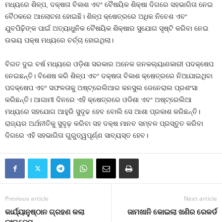
ମଧ୍ୟରେ ଶିଳ୍ପ, ଦକ୍ଷତା ବିକାଶ ଏବଂ ବୈଷୟିକ ଶିକ୍ଷା ଦିଗରେ ସହଭାଗିତା ନେଇ
ବୈଠକରେ ଆଲୋଚନା ହୋଇଛି। ଶିଳ୍ପ କ୍ଷେତ୍ରରେ ଅଧିକ ନିବେଶ ଏବଂ
ଯୁବପିଢ଼ିଙ୍କ ପାଇଁ ଅତ୍ୟାଧୁନିକ ବୈଷୟିକ ଶିକ୍ଷାର ସୁଯୋଗ ସୃଷ୍ଟି କରିବା ନେଇ
ଉଭୟ ପକ୍ଷ ମଧ୍ୟରେ ଚର୍ଚ୍ଚା ହୋଇଥିଲା।
ବିଗତ ଦୁଇ ବର୍ଷ ମଧ୍ୟରେ ଓଡ଼ିଶା ସରକାର ଅନେକ ଜନକଲ୍ୟାଣକାରୀ ପଦକ୍ଷେପ
ନେଇଛନ୍ତି। ବିଶେଷ କରି ଶିଳ୍ପ ଏବଂ ଦକ୍ଷତା ବିକାଶ କ୍ଷେତ୍ରରେ ନିଆଯାଇଥିବା
ପଦକ୍ଷେପ ଏବଂ ସଫଳତାକୁ ଅଷ୍ଟ୍ରେଲିଆର କନସୁଲ ଜେନେରାଲ ପ୍ରଶଂସା
କରିଛନ୍ତି। ଆଗାମୀ ଦିନରେ ଏହି କ୍ଷେତ୍ରରେ ଓଡିଶା ଏବଂ ଅଷ୍ଟ୍ରେଲିଆ
ମଧ୍ୟରେ ସହଯୋଗ ଆହୁରି ସୁଦୃଢ ହେବ ବୋଲି ସେ ଆଶା ପ୍ରକାଶ କରିଛନ୍ତି।
ରାଜ୍ୟର ଅର୍ଥନୀତିକୁ ସୁଦୃଢ଼ କରିବା ସହ ଦକ୍ଷ ମାନବ ସମ୍ବଳ ପ୍ରସ୍ତୁତ କରିବା
ଦିଗରେ ଏହି ସହଭାଗିତା ଗୁରୁତ୍ୱପୂର୍ଣ୍ଣ ସାବ୍ୟସ୍ତ ହେବ।
Previous article
Next article
କାର୍ଯ୍ୟାନୁଷ୍ଠାନ ଗ୍ରହଣ କଲା
ଜାମଖାନି କୋଇଲା ଖଣିର ରେକର୍ଡ
କଂଗ୍ରେସ