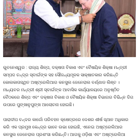
ଭୁବନେଶ୍ୱର : ରାଜ୍ୟ ଶିଳ୍ପ, ଦକ୍ଷତା ବିକାଶ ଏବଂ ବୈଷୟିକ ଶିକ୍ଷା ମନ୍ତ୍ରୀ
ସମ୍ପଦ ଚନ୍ଦ୍ର ସ୍ବାଇଁଙ୍କ ସହ ସୌଜନ୍ୟମୂଳକ ସାକ୍ଷାତକାର କରିଛନ୍ତି
କୋଲକାତାସ୍ଥିତ ଅଷ୍ଟ୍ରେଲିଆର କନସୁଲ ଜେନେରାଲ ବର୍ଣ୍ଣାଡ ଲିଞ୍ଚ ।
ମାନ୍ୟବର ମନ୍ତ୍ରୀ ଶ୍ରୀ ସ୍ବାଇଁଙ୍କ ଆବାସିକ କାର୍ଯ୍ୟାଳୟରେ ଅନୁଷ୍ଠିତ
ବୈଠକରେ ଶିଳ୍ପ ଏବଂ ଦକ୍ଷତା ବିକାଶ ଓ ବୈଷୟିକ ଶିକ୍ଷା ବିଭାଗର ବିଭିନ୍ନ ଦିଗ
ଉପରେ ପୁଙ୍ଖାନୁପୁଙ୍ଖ ଆଲୋଚନା ହୋଇଛି।
ପାରାଦୀପ ବନ୍ଦର କାର୍ଗୋ ପରିବହନ କ୍ଷେତ୍ରରେ ଦେଶର ଶୀର୍ଷ ସ୍ଥାନ ଅଧିକାର
କରି ଏକ ପ୍ରମୁଖ କେନ୍ଦ୍ର ଭାବେ ଉଭା ହୋଇଛି, ଏନେଇ ଅଷ୍ଟ୍ରେଲିଆର
କନସୁଲ ଜେନେରାଲ ପ୍ରଶଂସା କରିଛନ୍ତି। ଆଗକୁ ଓଡ଼ିଶା ଏବଂ ଅଷ୍ଟ୍ରେଲିଆ