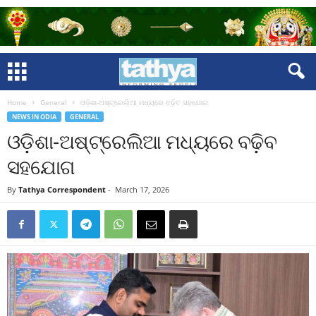
Home
General
ଓଡ଼ିଶା-ଅଷ୍ଟ୍ରେଲିଆ ମଧ୍ୟରେ ବଢ଼ିବ ସହଯୋଗ
NEWS IN ODIA
GENERAL
ଓଡ଼ିଶା-ଅଷ୍ଟ୍ରେଲିଆ ମଧ୍ୟରେ ବଢ଼ିବ
ସହଯୋଗ
By
Tathya Correspondent
-
March 17, 2026