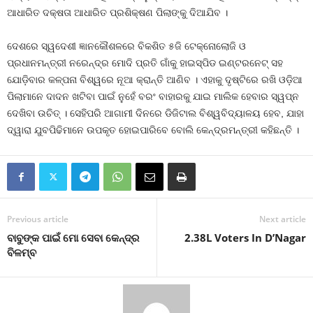
ଆଧାରିତ ଦକ୍ଷତା ଆଧାରିତ ପ୍ରଶିକ୍ଷଣ ପିଲାଙ୍କୁ ଦିଆଯିବ ।
ଦେଶରେ ସ୍ୱଦେଶୀ ଜ୍ଞାନକୌଶଳରେ ବିକଶିତ ୫ଜି ଟେକ୍ନୋଲୋଜି ଓ
ପ୍ରଧାନମନ୍ତ୍ରୀ ନରେନ୍ଦ୍ର ମୋଦି ପ୍ରତି ଗାଁକୁ ହାଇସ୍ପିଡ ଇଣ୍ଟରନେଟ୍ ସହ
ଯୋଡ଼ିବାର କଳ୍ପନା ବିଶ୍ୱରେ ନୂଆ କ୍ରାନ୍ତି ଆଣିବ । ଏହାକୁ ଦୃଷ୍ଟିରେ ରଖି ଓଡ଼ିଆ
ପିଲାମାନେ ଦାଦନ ଖଟିବା ପାଇଁ ନୁହେଁ ବରଂ ବାହାରକୁ ଯାଇ ମାଲିକ ହେବାର ସ୍ୱପ୍ନ
ଦେଖିବା ଉଚିତ୍ । ସେହିପରି ଆଗାମୀ ଦିନରେ ଡିଜିଟାଲ ବିଶ୍ୱବିଦ୍ୟାଳୟ ହେବ, ଯାହା
ଦ୍ୱାରା ଯୁବପିଢିମାନେ ଉପକୃତ ହୋଇପାରିବେ ବୋଲି କେନ୍ଦ୍ରମନ୍ତ୍ରୀ କହିଛନ୍ତି ।
Previous article
Next article
ବାବୁଙ୍କ ପାଇଁ ମୋ ସେବା କେନ୍ଦ୍ର
2.38L Voters In D’Nagar
ବିଳମ୍ବ