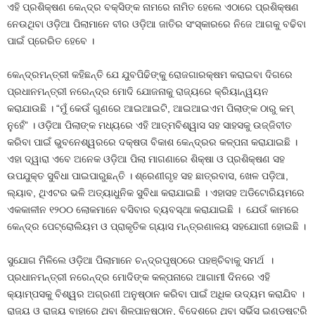
ଏହି ପ୍ରଶିକ୍ଷଣ କେନ୍ଦ୍ର ବକ୍ସିଙ୍କ ନାମରେ ନାମିତ ହେଲେ ଏଠାରେ ପ୍ରଶିକ୍ଷଣ
ନେଉଥିବା ଓଡ଼ିଆ ପିଲାମାନେ ବୀର ଓଡ଼ିଆ ଜାତିର ସଂସ୍କାରରେ ନିଜେ ଆଗକୁ ବଢିବା
ପାଇଁ ପ୍ରେରିତ ହେବେ ।
କେନ୍ଦ୍ରମନ୍ତ୍ରୀ କହିଛନ୍ତି ଯେ ଯୁବପିଢିଙ୍କୁ ରୋଜଗାରକ୍ଷମ କରାଇବା ଦିଗରେ
ପ୍ରଧାନମନ୍ତ୍ରୀ ନରେନ୍ଦ୍ର ମୋଦି ଯୋଜନାକୁ ରାଜ୍ୟରେ କ୍ରିୟାନ୍ୱୟନ
କରାଯାଉଛି । “ମୁଁ କେଉଁ ଗୁଣରେ ଆଇଆଇଟି, ଆଇଆଇଏମ ପିଲାଙ୍କ ଠାରୁ କମ୍
ନୁହେଁ” । ଓଡ଼ିଆ ପିଲାଙ୍କ ମଧ୍ୟରେ ଏହି ଆତ୍ମବିଶ୍ୱାସ ସହ ସାହସକୁ ଉଜ୍ଜିବୀତ
କରିବା ପାଇଁ ଭୁବନେଶ୍ୱରରେ ଦକ୍ଷତା ବିକାଶ କେନ୍ଦ୍ରର କଳ୍ପନା କରାଯାଇଛି ।
ଏହା ଦ୍ୱାରା ଏବେ ଅନେକ ଓଡ଼ିଆ ପିଲା ମାଗଣାରେ ଶିକ୍ଷା ଓ ପ୍ରଶିକ୍ଷଣ ସହ
ଉପଯୁକ୍ତ ସୁବିଧା ପାଇପାରୁଛନ୍ତି । ଶ୍ରେଣୀଗୃହ ସହ ଛାତ୍ରବାସ, ଖେଳ ପଡ଼ିଆ,
ଲ୍ୟାବ, ଥିଏଟର ଭଳି ଅତ୍ୟାଧୁନିକ ସୁବିଧା କରାଯାଇଛି । ଏହାସହ ଅଡିଟୋରିୟମରେ
ଏକକାଳୀନ ୧୨୦୦ ଲୋକମାନେ ବସିବାର ବ୍ୟବସ୍ଥା କରାଯାଇଛି । ଯେଉଁ କାମରେ
କେନ୍ଦ୍ର ପେଟ୍ରୋଲିୟମ ଓ ପ୍ରାକୃତିକ ଗ୍ୟାସ ମନ୍ତ୍ରଣାଳୟ ସହଯୋଗୀ ହୋଇଛି ।
ସୁଯୋଗ ମିଳିଲେ ଓଡ଼ିଆ ପିଲାମାନେ ଚନ୍ଦ୍ରପୃଷ୍ଠରେ ପହଞ୍ଚିବାକୁ ସମର୍ଥ ।
ପ୍ରଧାନମନ୍ତ୍ରୀ ନରେନ୍ଦ୍ର ମୋଦିଙ୍କ କଳ୍ପନାରେ ଆଗାମୀ ଦିନରେ ଏହି
କ୍ୟାମ୍ପସକୁ ବିଶ୍ୱର ଅଗ୍ରଣୀ ଅନୁଷ୍ଠାନ କରିବା ପାଇଁ ଅଧିକ ଉଦ୍ୟମ କରାଯିବ ।
ରାଜ୍ୟ ଓ ରାଜ୍ୟ ବାହାରେ ଥିବା ଶିଳ୍ପାନୁଷ୍ଠାନ, ବିଦେଶରେ ଥିବା ସର୍ଭିସ ଇଣ୍ଡଷ୍ଟ୍ରି