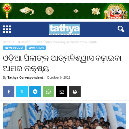
Home
Education
ଓଡ଼ିଆ ପିଲାଙ୍କ ଆତ୍ମବିଶ୍ୱାସ ବଢ଼ାଇବା ଆମର ଲକ୍ଷ୍ୟ
NEWS IN ODIA
EDUCATION
ଓଡ଼ିଆ ପିଲାଙ୍କ ଆତ୍ମବିଶ୍ୱାସ ବଢ଼ାଇବା
ଆମର ଲକ୍ଷ୍ୟ
By
Tathya Correspondent
-
October 6, 2022