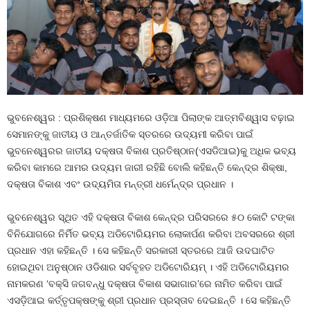
ଭୁବନେଶ୍ୱର : ପ୍ରଶିକ୍ଷଣ ମାଧ୍ୟମରେ ଓଡ଼ିଆ ପିଲାଙ୍କ ଆତ୍ମବିଶ୍ୱାସ ବଢ଼ାଇ
ସେମାନଙ୍କୁ ଜାତୀୟ ଓ ଆନ୍ତର୍ଜାତିକ ସ୍ତରରେ ଉଦ୍ୟମୀ କରିବା ପାଇଁ
ଭୁବନେଶ୍ୱରର ଜାତୀୟ ଦକ୍ଷତା ବିକାଶ ପ୍ରତିଷ୍ଠାନ(ଏସଡିଆଇ)କୁ ଅଧିକ ଭବ୍ୟ
କରିବା କାମରେ ଆମର ଉଦ୍ୟମ ଜାରୀ ରହିଛି ବୋଲି କହିଛନ୍ତି କେନ୍ଦ୍ର ଶିକ୍ଷା,
ଦକ୍ଷତା ବିକାଶ ଏବଂ ଉଦ୍ୟମିତା ମନ୍ତ୍ରୀ ଧର୍ମେନ୍ଦ୍ର ପ୍ରଧାନ ।
ଭୁବନେଶ୍ୱର ସ୍ଥିତ ଏହି ଦକ୍ଷତା ବିକାଶ କେନ୍ଦ୍ର ପରିସରରେ ୫୦ କୋଟି ଟଙ୍କା
ବିନିଯୋଗରେ ନିର୍ମିତ ଭବ୍ୟ ଅଡିଟୋରିୟମର ଲୋକାର୍ପଣ କରିବା ଅବସରରେ ଶ୍ରୀ
ପ୍ରଧାନ ଏହା କହିଛନ୍ତି । ସେ କହିଛନ୍ତି ସରକାରୀ ସ୍ତରରେ ଆଜି ଉଦଘାଟିତ
ହୋଇଥିବା ଅନୁଷ୍ଠାନ ଓଡିଶାର ସର୍ବବୃହତ ଅଡିଟୋରିୟମ୍ । ଏହି ଅଡିଟୋରିୟମର
ନାମକରଣ ‘ବକ୍ସି ଜଗବନ୍ଧୁ ଦକ୍ଷତା ବିକାଶ ସଭାଗାର’ରେ ନାମିତ କରିବା ପାଇଁ
ଏସଡ଼ିଆଇ କର୍ତ୍ତୃପକ୍ଷଙ୍କୁ ଶ୍ରୀ ପ୍ରଧାନ ପ୍ରସ୍ତାବ ଦେଇଛନ୍ତି । ସେ କହିଛନ୍ତି