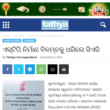
Home
General
ଏସ୍‍ଟିପି ନିର୍ମାଣ ବିଳମ୍ବକୁ ଧରିଲେ ସିଏଜି
NEWS IN ODIA
GENERAL
ଏସ୍‍ଟିପି ନିର୍ମାଣ ବିଳମ୍ବକୁ ଧରିଲେ ସିଏଜି
By
Tathya Correspondent
-
December 4, 2022
ଭୁବନେଶ୍ୱର : ରାଜ୍ୟ ସରକାର ଧାର୍ଯ୍ୟ
ସମୟରେ ସ୍ୱରେଜ ଟ୍ରିଟମେଣ୍ଟ ପ୍ଲାଣ୍ଟ
ପ୍ରତିଷ୍ଠା କରିନପାରିବାରୁ ୫୮୨ କୋଟି ଟଙ୍କା
ଖର୍ଚ୍ଚ ନହୋଇ ରହିଗଲା । ଭାରତର ମହାଲେଖା
ନିୟନ୍ତ୍ରକ ତଥା ମହା ସମୀକ୍ଷକ (ସିଏଜି)