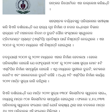
ତାଙ୍କର ରିପୋର୍ଟରେ ଏହା ଉଲ୍ଲେଖ କରିଛନ୍ତି
।
ସହରାଞ୍ଚଳ ବର୍ଜ୍ୟବସ୍ତୁ ପରିଚାଳନାର ସମୀକ୍ଷା
କରି ସିଏଜି ଦର୍ଶାଇଛନ୍ତି ଯେ ରାଜ୍ୟ ଗୃହ ନିର୍ମାଣ ଓ ନଗର ଉନ୍ନୟନ ବିଭାଗ
ରାଜ୍ୟର ୪ଟି ମହାନଗର ନିଗମ ଓ ଦୁଇଟି ପୌର ସଂସ୍ଥାରେ ସ୍ୱେରେଜ
ଟ୍ରିଟମେଣ୍ଟ ପ୍ଲାଣ୍ଟ (ଏସ୍‍ଟିପି) ପ୍ରତିଷ୍ଠା ପାଇଁ ନିଷ୍ପତ୍ତି ନେଇଥିଲେ । ଏହା
୨୦୦୬ ରୁ ୨୦୨୦ ମଧ୍ୟରେ ଏହି ନିଷ୍ପତ୍ତି ହୋଇଥିଲା ।
ତଦନୁଯାୟୀ ୨୦୦୭ ରୁ ୨୦୨୧ ମଧ୍ୟରେ ଏହାର ନିର୍ମାଣ ହେବାକଥା । ହେଲେ
ପରିଲକ୍ଷିତ ହୋଇଛି ଯେ ଫେବୃୟାରୀ ୨୦୧୮ ରୁ ୨୦୨୧ ଶେଷ ସୁଦ୍ଧା ମୋଟ ୫ଟି
ଏସ୍‍ଟିପିର ନିର୍ମାଣ ସମ୍ପୂର୍ଣ୍ଣ ହୋଇଛି । ଏଥି ମଧ୍ୟରେ ପୁରୀରେ ଦୁଇଟି, କଟକରେ
ଗୋଟିଏ ଏବଂ ତାଳଚେରରେ ଦୁଇଟି ରହିଛି । ଅନ୍ୟ ୭ଟି ଏସ୍‍ଟିପିର ନିର୍ମାଣ କାର୍ଯ୍ୟ
୨୦୨୧ ମାର୍ଚ୍ଚ ସୁଦ୍ଧା ଜାରି ରହିଥିଲା ।
ସିଏଜି ଦର୍ଶାଇଛନ୍ତି ଯେ ମାର୍ଚ୍ଚ ୨୦୨୧ ସୁଦ୍ଧା ୧୩୦୮ କିଲୋମିଟର ସ୍ୱରେଜ ଲାଇନ୍‍
ମଧ୍ୟରୁ ମାତ୍ର ୯୦୫ କିଲୋମିଟର ସମ୍ପୂର୍ଣ୍ଣ ହୋଇଥିଲା । ଫଳରେ ୪,୫୪,୧୩୩
ପରିବାରକୁ ସ୍ୱରେଜ ସଂଯୋଗ ପାଇଁ ଯେଉଁ ଲକ୍ଷ୍ୟ ଥିଲା ତାହା ବଦଳରେ ମାତ୍ର
୬୪,୨୨୨ ପରିବାରକୁ ଏହି ସଂଯୋଗ ମିଳିଥିଲା ।