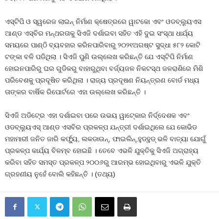
ଏସ୍‍ଟିପି ଓ ସ୍ୱରେଜ ଲାଇନ୍‍ ନିର୍ମାଣ କ୍ଷେତ୍ରରେ ୱାଟକୋ ଏବଂ ଓଡବ୍ଲ୍ୟୁଏସ
ଆଣ୍ଡ ଏସ୍‍ବିର ମନ୍ଥରତାକୁ ସିଏଜି ଦର୍ଶାଇବା ସହିତ ଏହି ଦୁଇ ସଂସ୍ଥା ଧାର୍ଯ୍ୟ
ସମୟରେ ପାଣ୍ଠି ବ୍ୟବହାର କରିନପାରିବାରୁ ୨୦୨୧ଅଗଷ୍ଟ ସୁଦ୍ଧା ୫୮୨ କୋଟି
ଟଙ୍କା ବଳି ପଡିଥିଲା । ସିଏଜି ପୁଣି ଉଲ୍ଲେଖ କରିଛନ୍ତି ଯେ ଏସ୍‍ଟିପି ନିର୍ମାଣ
ହୋଇନପାରିରୁ ଘର ଗୁଡିକରୁ ବାହାରୁଥିବା ବର୍ଜ୍ୟଜଳ ନିକଟସ୍ଥ ଜଳରାଶିରେ ମିଶି
ପରିବେଶକୁ ପ୍ରଦୂଷିତ କରିଥିଲା । ରାଜ୍ୟ ପ୍ରଦୂଷଣ ନିୟନ୍ତ୍ରଣ ବୋର୍ଡ ମଧ୍ୟ
ତାଙ୍କର ବାର୍ଷିକ ରିପୋର୍ଟରେ ଏହା ଉଲ୍ଲେଖ କରିଛନ୍ତି ।
ସିଏଜି ଅଡିଟ୍‍ରେ ଏହା ଦର୍ଶାଇବା ପରେ ଉଭୟ ୱାଟ୍‍କୋର ନିର୍ଦ୍ଦେଶକ ଏବଂ
ଓଡବ୍ଲ୍ୟୁଏସ୍‍ ଆଣ୍ଡ ଏସବିର ପ୍ରକଳ୍ପ ଯନ୍ତ୍ରୀ ଦର୍ଶାଇଥିଲେ ଯେ କୋଭିଡ
ମହାମାରୀ ଜନିତ ଜାରି କର୍ଫ୍ୟୁ, ଲକଡାଉନ୍‍, ଫାଇଲିନ୍‍,ହୁଡ୍‍ହୁଡ୍‍ ଭଳି ବାତ୍ୟା ଯୋଗୁଁ
ପ୍ରକଳ୍ପ କାର୍ଯ୍ୟ ବିଳମ୍ବ ହୋଇଛି । ତେବେ ଏଭଳି ଯୁକ୍ତିକୁ ସିଏଜି ଅଗ୍ରାହ୍ୟ
କରିବା ସହିତ ସମସ୍ତ ପ୍ରକଳ୍ପ ୨୦୦୬ରୁ ଆରମ୍ଭ ହୋଇଥିବାରୁ ଏଭଳି ଯୁକ୍ତି
ଗ୍ରହଣୀୟ ନୁହେଁ ବୋଲି କହିଛନ୍ତି । (ତଥ୍ୟ)