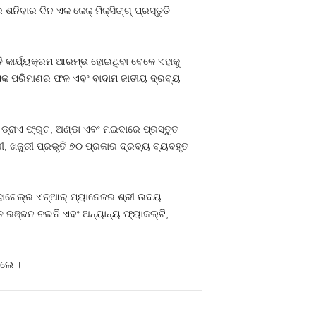
ନିବାର ଦିନ ଏକ କେକ୍ ମିକ୍ସିଙ୍ଗ୍ ପ୍ରସ୍ତୁତି
ତି କାର୍ଯ୍ୟକ୍ରମ ଆରମ୍ଭ ହୋଇଥିବା ବେଳେ ଏହାକୁ
ଧିକ ପରିମାଣର ଫଳ ଏବଂ ବାଦାମ ଜାତୀୟ ଦ୍ରବ୍ୟ
ଡ୍ରାଏ ଫ୍ରୁଟ, ଅଣ୍ଡା ଏବଂ ମଇଦାରେ ପ୍ରସ୍ତୁତ
େରୀ, ଖଜୁରୀ ପ୍ରଭୃତି ୭୦ ପ୍ରକାର ଦ୍ରବ୍ୟ ବ୍ୟବହୃତ
ହୋଟେଲ୍‌ର ଏଚ୍‌ଆର୍ ମ୍ୟାନେଜର ଶ୍ରୀ ଉଦୟ
୍ତ ରଞ୍ଜନ ଚଇନି ଏବଂ ଅନ୍ୟାନ୍ୟ ଫ୍ୟାକଲ୍ଟି,
ିଲେ ।