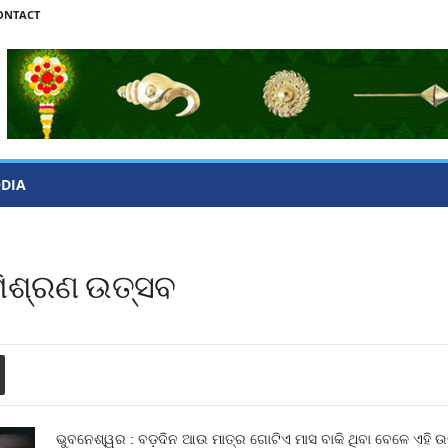
ONTACT
ODIA
 ମିଶ୍ରଣ ଉତ୍ସବ
ଭୁବନେଶ୍ୱର : ବଡ଼ଦିନ ଆଉ ମାତ୍ର ଗୋଟିଏ ମାସ ବାକି ଥିବା ବେଳେ ଏହି ଉତ