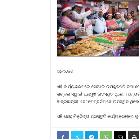
ହୋଇଥାଏ ।
ଏହି କାର୍ଯ୍ୟକ୍ରମରେ ସୋଆର ଉପକୁଳପତି ତଥା ରେଜ
ଶଙ୍କର ସ୍ୱାଇଁ ପ୍ରମୁଖ ଉପସ୍ଥିତ ଥିଲେ । ଅନ୍ୟମ
ଛାତ୍ରଛାତ୍ରୀ ଏବଂ ମେମ୍ବର୍ସମାନେ ଉପସ୍ଥିତ ଥିଲେ
ଏହି କେକ୍ ମିକ୍ସିଙ୍ଗ ପ୍ରସ୍ତୁତି କାର୍ଯ୍ୟକ୍ରମର