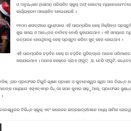
ଓ ଅନୁସନ୍ଧାନ (ସୋଆ) ପରିଚାଳିତ ସ୍କୁଲ୍ ଅଫ୍ ହୋଟେଲ୍ ମ୍ୟାନେଜମେଂଟରେ ଶ
କାର୍ଯ୍ୟକ୍ରମ ଆୟୋଜିତ ହୋଇଯାଇଛି ।
୧୭୦୦ ଶତାବ୍ଦୀରେ ୟୁରୋପରେ ଏହି ପାରମ୍ପରିକ କେକ୍ ମିକ୍ସିଙ୍ଗ ପ୍ରସ୍ତୁ
ଶୁଭ ସମୟ ଓ ଆନନ୍ଦର ବାର୍ତାବହ ବୋଲି କୁହାଯାଇଥାଏ । ଏହି ସମୟରେ ଅ
ଉତ୍ପାଦନ ହେଉଥିବାରୁ କେକ୍ ପ୍ରସ୍ତୁତ କରିବା ଖୁବ୍ ସହଜ ହୋଇଥାଏ ।
ଏହି ପାରମ୍ପରିକ ବଡ଼ଦିନ କେକ୍ ବା ବଡ଼ଦିନ ପୁଡିଙ୍ଗ୍‌ରେ ଅନେକ ପରିମାଣର 
କରାଯାଇଥାଏ । ଅନେକ କେକ୍‌ରେ ଡ୍ରାଏ ଫ୍ରୁଟ୍‌୍‌ସ, ଚେରି ଫ୍ରୁଟି, କାନ୍‌ବ
ିଷ୍‌୍ରାର ପ୍ରଫେସର ବିଭୁତି ଭୂଷଣ ପ୍ରଧାନ ଓ ଭୁବନେଶ୍ୱର ସ୍ଥିତ ତାଜ ବିଭାନ୍ତ 
ାନଙ୍କ ମଧ୍ୟରେ ଏସ୍‌ଏଚ୍‌ଏମ୍‌ର ଡିନ୍ ଡଃ ସପନ କୁମାର ସାଢ଼ୁଆଲ୍‌, ପ୍ରଫେସର ସୁଶାନ
 ।
େ ଭୁବନେଶ୍ୱରର ବିଭିନ୍ନ ସ୍କୁଲ୍ ଏବଂ କଲେଜର ଛାତ୍ରଛାତ୍ରୀମାନେ ମଧ୍ୟ ସାମିଲ ହୋଇଥ