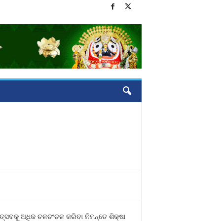
୍ସବକୁ ଅଧିକ ଚଳଚଂଚଳ କରିବା ନିମନ୍ତେ ଶିକ୍ଷା