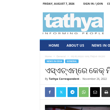
FRIDAY, AUGUST 7, 2026
SIGN IN / JOIN
C
T
a
t
h
y
a
HOME
ABOUT US
NEWS IN 
Home
General
ଏସ୍‌ଏଚ୍‌ଏମ୍‌ରେ କେକ୍ ମିଶ୍ରଣ ଉତ୍ସବ
NEWS IN ODIA
GENERAL
ଏସ୍‌ଏଚ୍‌ଏମ୍‌ରେ କେକ୍
By
Tathya Correspondent
-
November 26, 2022