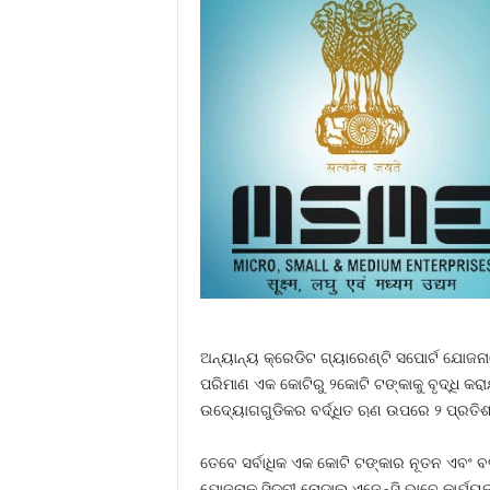
ଅନ୍ୟାନ୍ୟ କ୍ରେଡିଟ ଗ୍ୟାରେଣ୍ଟି ସପୋର୍ଟ ଯୋଜନାର
ପରିମାଣ ଏକ କୋଟିରୁ ୨କୋଟି ଟଙ୍କାକୁ ବୃଦ୍ଧି କରାଯ
ଉଦ୍ୟୋଗଗୁଡିକର ବର୍ଦ୍ଧିତ ଋଣ ଉପରେ ୨ ପ୍ରତିଶତ
ତେବେ ସର୍ବାଧିକ ଏକ କୋଟି ଟଙ୍କାର ନୂତନ ଏବଂ ବର୍
ଯୋଜନାକୁ ସିଡ୍‍ବୀ ନୋଡାଲ ଏଜେନ୍ସି ଭାବେ କାର୍ଯ୍