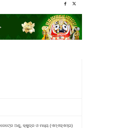
ଟ୍‍ରେ ଅଣୁ, କ୍ଷୁଦ୍ର ଓ ମଧ୍ୟ (ଏମ୍‍ଏସ୍‍ଏମ୍‍ଇ)