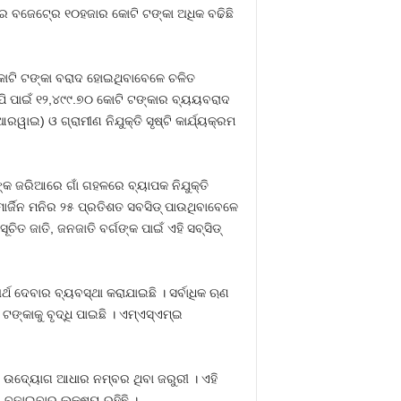
ାରେ ବଜେଟ୍‍ରେ ୧୦ହଜାର କୋଟି ଟଙ୍କା ଅଧିକ ବଢିଛି
 କୋଟି ଟଙ୍କା ବରାଦ ହୋଇଥିବାବେଳେ ଚଳିତ
ଜିପି ପାଇଁ ୧୨,୪୯୯.୭୦ କୋଟି ଟଙ୍କାର ବ୍ୟୟବରାଦ
ାଇ) ଓ ଗ୍ରାମୀଣ ନିଯୁକ୍ତି ସୃଷ୍ଟି କାର୍ଯ୍ୟକ୍ରମ
କ ଜରିଆରେ ଗାଁ ଗହଳରେ ବ୍ୟାପକ ନିଯୁକ୍ତି
ାର୍ଜିନ ମନିର ୨୫ ପ୍ରତିଶତ ସବସିଡ୍‍ ପାଉଥିବାବେଳେ
ିତ ଜାତି, ଜନଜାତି ବର୍ଗଙ୍କ ପାଇଁ ଏହି ସବ୍‍ସିଡ୍‍
୍ଥ ଦେବାର ବ୍ୟବସ୍ଥା କରାଯାଇଛି । ସର୍ବାଧିକ ଋଣ
କାକୁ ବୃଦ୍ଧି ପାଇଛି । ଏମ୍‍ଏସ୍‍ଏମ୍‍ଇ
ହିତ ଉଦ୍ୟୋଗ ଆଧାର ନମ୍ବର ଥିବା ଜରୁରୀ । ଏହି
ା ବଢାଇବାର ଲକ୍ଷ୍ୟ ରହିଛି ।