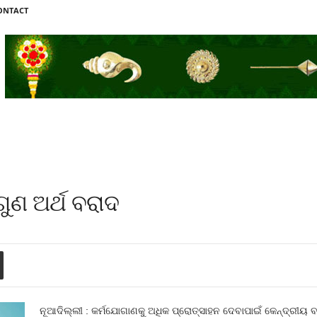
ONTACT
ଗୁଣ ଅର୍ଥ ବରାଦ
ନୂଆଦିଲ୍ଲୀ : କର୍ମଯୋଗାଣକୁ ଅଧିକ ପ୍ରୋତ୍ସାହନ ଦେବାପାଇଁ କେନ୍ଦ୍ରୀୟ ବଜେ