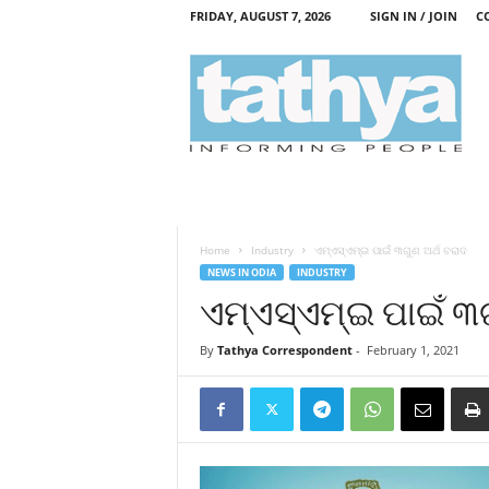
FRIDAY, AUGUST 7, 2026
SIGN IN / JOIN
C
T
a
t
h
y
a
Home
Industry
ଏମ୍‍ଏସ୍‍ଏମ୍‍ଇ ପାଇଁ ୩ଗୁଣ ଅର୍ଥ ବରାଦ
NEWS IN ODIA
INDUSTRY
ଏମ୍‍ଏସ୍‍ଏମ୍‍ଇ ପାଇଁ ୩
By
Tathya Correspondent
-
February 1, 2021