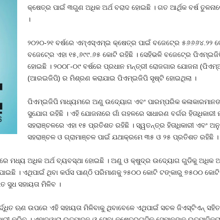
କ୍ଷେତ୍ର ପାଇଁ ୩ଗୁଣ ଅଧିକ ଅର୍ଥ ବରାଦ ହୋଇଛି । ଗତ ଆର୍ଥିକ ବର୍ଷ ତୁଳନ
।
୨୦୨୦-୨୧ ବର୍ଷରେ ଏମ୍‍ଏସ୍‍ଏମ୍‍ଇ କ୍ଷେତ୍ର ପାଇଁ ବଜେଟ୍‍ରେ ୫୬୬୬୪.୨୨
ବଜେଟ୍‍ରେ ଏହା ୧୫,୬୯୯.୬୫ କୋଟି ରହିଛି । ସେହିଭଳି ବଜେଟ୍‍ରେ ପିଏମ୍‍ଇ
ହୋଇଛି । ୨୦୦୮-୦୯ ବର୍ଷରେ ପ୍ରଧାନ ମନ୍ତ୍ରୀ ରୋଜଗାର ଯୋଜନା (ପିଏମ୍‍ଆରୱ
(ଆରଇଜିପି) ର ମିଶ୍ରଣ କରାଯାଇ ପିଏମ୍‍ଇଜିପି ସୃଷ୍ଟି ହୋଇଥିଲା ।
ପିଏମ୍‍ଇଜିପି ମାଧ୍ୟମରେ ଅଣୁ ଉଦ୍ୟୋଗ ଏବଂ ପାରମ୍ପରିକ କଳାକାରମାନଙ୍
ସୁଯୋଗ ରହିଛି । ଏହି ଯୋଜନାରେ ଗାଁ ଗହଳରେ ସାଧାରଣ ବର୍ଗର ହିତାଧିକାରୀ ମ
ସହରାଞ୍ଚଳରେ ଏହା ୧୫ ପ୍ରତିଶତ ରହିଛି । ସ୍ୱତନ୍ତ୍ର ହିତାଧିକାରୀ ଏବଂ ଅନୁସୂଚ
ସହରାଞ୍ଚଳ ଓ ଗ୍ରାମାଞ୍ଚଳ ପାଇଁ ଯଥାକ୍ରମେ ୩୫ ଓ ୨୫ ପ୍ରତିଶତ ରହିଛି ।
େ ମଧ୍ୟ ଅଧିକ ଅର୍ଥ ବ୍ୟବସ୍ଥା ହୋଇଛି । ଅଣୁ ଓ କ୍ଷୁଦ୍ର ଉଦ୍ୟୋଗ ଗୁଡିକୁ ଅଧିକ ଅର
ାଇଛି । ଏଥିପାଇଁ ଥିବା କର୍ପସ ପାଣ୍ଠି ପରିମାଣକୁ ୨୫୦୦ କୋଟି ଟଙ୍କାରୁ ୭୫୦୦ କୋଟି ଟଙ୍
 ସୁଧ ସହାୟତା ମିଳିବ ।
ଦ୍ଧିତ ଋଣ ଉପରେ ଏହି ସହାୟତା ମିଳିବାକୁ ଥିବାବେଳେ ଏଥିପାଇଁ ସଚଳ ଜିଏସ୍‍ଟିଏନ୍‍ ସ
ୟକାରୀ କରିବ । ଏହାଦ୍ୱାରା ଉତ୍ପାଦନ ଓ ସେବା କ୍ଷେତ୍ରଗୁଡିକ ସେମାନଙ୍କ ଉତ୍ପାଦିକତ