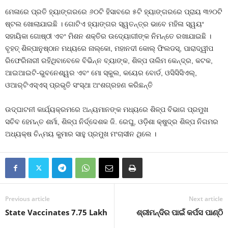
ମେଳାରେ ପ୍ରତି ହ୍ୟାଙ୍ଗରରେ ୬୦ଟି ହିସାବରେ ୫ଟି ହ୍ୟାଙ୍ଗରରେ ପ୍ରାୟ ୩୨୦ଟି
ଷ୍ଟଲ ଖୋଲାଯାଇଛି । ଗୋଟିଏ ହ୍ୟାଙ୍ଗର ସ୍ୱତନ୍ତ୍ର ଭାବେ ମହିଳା ସ୍ୱୟଂ
ସହାୟିକା ଗୋଷ୍ଠୀ ଏବଂ ମିଶନ ଶକ୍ତିର ଉଦ୍ୟୋଗୀଙ୍କ ନିମନ୍ତେ ରଖାଯାଇଛି ।
ବୃହତ୍‌ ଶିଳ୍ପାନୁଷ୍ଠାନ ମଧ୍ୟରେ ନାଲ୍‌କୋ, ମହାନଦୀ କୋଲ୍‌ ଫିଲଡସ୍‌, ପାରାଦ୍ୱୀପ
ରିଫେରିନାରୀ ରହିଥିବାବେଳେ ବିଭିନ୍ନ ବ୍ୟାଙ୍କ, ଶିଳ୍ପ ତାଲିମ କେନ୍ଦ୍ର, କଟକ,
ଆଇଆଇଟି-ଭୁବନେଶ୍ୱର ଏବଂ ମୋ ସ୍କୁଲ, କୟେର ବୋର୍ଡ, ଓସିସିସିଏଲ୍‌,
ଓଆର୍‌ଟିଏସ୍‌ଏସ୍‌ ପ୍ରଭୃତି ସଂସ୍ଥା ଅଂଶଗ୍ରହଣ କରିଛନ୍ତି
ଉଦ୍‌ଘାଟନୀ କାର୍ଯ୍ୟକ୍ରମରେ ଅନ୍ୟମାନଙ୍କ ମଧ୍ୟରେ ଶିଳ୍ପ ବିଭାଗ ପ୍ରମୁଖ
ସଚିବ ହେମନ୍ତ ଶର୍ମା, ଶିଳ୍ପ ନିର୍ଦ୍ଦେଶକ ଜି. ରେଘୁ, ଓଡ଼ିଶା କ୍ଷୁଦ୍ର ଶିଳ୍ପ ନିଗମର
ଅଧ୍ୟକ୍ଷ ଚିନ୍ମୟ କୁମାର ସାହୁ ପ୍ରମୁଖ ମଂଚାସୀନ ଥିଲେ ।
Previous article
Next article
State Vaccinates 7.75 Lakh
ଶ୍ରୀମନ୍ଦିର ପାଇଁ କର୍ପସ ପାଣ୍ଠି