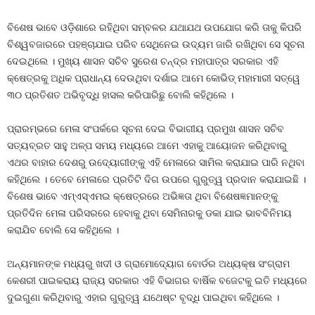
ବିଶେଷ ଭାବେ ଓଡ଼ିଶାରେ ରହିଥିବା ସମ୍ବଳର ଯଥାଯଥ ଉପଯୋଗ କରି ତାକୁ କିପରି
ବିଶ୍ୱବଜାରରେ ପହଞ୍ଚାଯାଇ ପରିବ ସେଥିନେଇ ଉଦ୍ୟମ ଜାରି ରଖିଥିବା ସେ ସୂଚନା
ଦେଇଥିଲେ । ମୁଖ୍ୟ ଶାସନ ସଚିବ ସୁରେଶ ଚନ୍ଦ୍ର ମହାପାତ୍ର ସରକାର ଏହି
କ୍ଷେତ୍ରକୁ ଅଧିକ ପ୍ରାଧାନ୍ୟ ଦେଉଥିବା ଦର୍ଶାଇ ଆମେ କୋଭିଡ୍‌ ମହାମାରୀ ସତ୍ୱେ
୩୦ ପ୍ରତିଶତ ଅଭିବୃଦ୍ଧି ହାସଲ କରିପାରିଛୁ ବୋଲି କହିଥିଲେ ।
ପ୍ରାରମ୍ଭରେ ମେଳା ସଂପର୍କରେ ସୂଚନା ଦେଇ ବିଭାଗୀୟ ପ୍ରମୁଖ ଶାସନ ସଚିବ
ସତ୍ୟବ୍ରତ ସାହୁ ଅଳ୍ପ ସମୟ ମଧ୍ୟରେ ଆମେ ଏହାକୁ ଆୟୋଜନ କରିଥିବାରୁ
ଏଥର ବାହାର ଦେଶରୁ ଉଦ୍ୟୋଗୀଙ୍କୁ ଏହି ମେଳାରେ ସାମିଲ କରାଯାଇ ପାରି ନଥିବା
କହିଥିଲେ । ତେବେ ମେଳାରେ ପ୍ରତିଟି ଦିଗ ଉପରେ ଗୁରୁତ୍ୱ ପ୍ରଦାନ କରାଯାଇଛି ।
ବିଶେଷ ଭାବେ ଏମ୍‌ଏସ୍‌ଏମଇ କ୍ଷେତ୍ରରେ ଅଭିଜ୍ଞତା ଥିବା ବିଶେଷଜ୍ଞମାନଙ୍କୁ
ପ୍ରତିଦିନ ମେଳା ପରିସରରେ ହେବାକୁ ଥିବା ସେମିନାରକୁ ଡକା ଯାଇ ଭାବବିନିମୟ
କରାଯିବ ବୋଲି ସେ କହିଥିଲେ ।
ଅନ୍ୟମାନଙ୍କ ମଧ୍ୟରୁ ଖଦୀ ଓ ଗ୍ରାମୋଦ୍ୟୋଗ ବୋର୍ଡର ଅଧ୍ୟକ୍ଷ ସଂଗ୍ରାମ
କେଶରୀ ପାଇକରାୟ ରାଜ୍ୟ ସରକାର ଏହି ବିଭାଗର ବାର୍ଷିକ ବଜେଟକୁ ଇତି ମଧ୍ୟରେ
ଦୁଇଗୁଣା କରିଥିବାରୁ ଏହାର ଗୁରୁତ୍ୱ ଯଥେଷ୍ଟ ବୃଦ୍ଧି ପାଇଥିବା କହିଥିଲେ ।