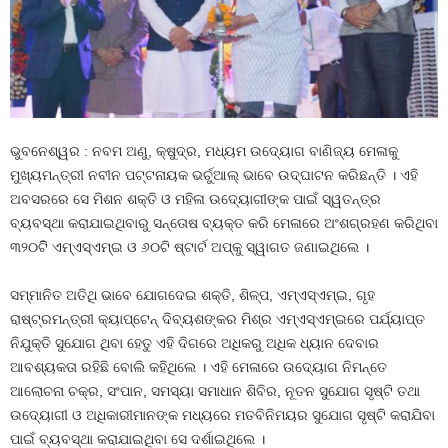
ଭୁବନେଶ୍ୱର : ନବମ ଅଣୁ, କ୍ଷୁଦ୍ର, ମଧ୍ୟମ ଉଦ୍ୟୋଗ ବାଣିଜ୍ୟ ମେଳାକୁ
ମୁଖ୍ୟମନ୍ତ୍ରୀ ନବୀନ ପଟ୍ଟନାୟକ ଭର୍ଚୁଆଲ୍‌ ଭାବେ ଉଦ୍‌ଘାଟନ କରିଛନ୍ତି । ଏହି
ଅବସରରେ ସେ ମିଶନ ଶକ୍ତି ଓ ମହିଳା ଉଦ୍ୟୋଗୀଙ୍କ ପାଇଁ ସ୍ୱତନ୍ତ୍ର
ବ୍ୟବସ୍ଥା କରାଯାଇଥିବାରୁ ସନ୍ତୋଷ ବ୍ୟକ୍ତ କରି ମେଳାରେ ଅଂଶଗ୍ରହଣ କରିଥିବା
୩୨୦ଟିି ଏମ୍‌ଏସ୍‌ଏମ୍‌ଇ ଓ ୬୦ଟି ଷ୍ଟାର୍ଟ ଅପ୍‌କୁ ସ୍ୱାଗତ ଜଣାଇଥିଲେ ।
ସମ୍ମାନିତ ଅତିଥି ଭାବେ ଯୋଗଦେଇ ଶକ୍ତି, ଶିଳ୍ପ, ଏମ୍‌ଏସ୍‌ଏମ୍‌ଇ, ଗୃହ
ରାଷ୍ଟ୍ରମନ୍ତ୍ରୀ କ୍ୟାପ୍‌ଟେନ୍‌ ଦିବ୍ୟଶଙ୍କର ମିଶ୍ର ଏମ୍‌ଏସ୍‌ଏମ୍‌ଇରେ ପର୍ଯ୍ୟାପ୍ତ
ନିଯୁକ୍ତି ସୁଯୋଗ ଥିବା ହେତୁ ଏହି ଦିଗରେ ଅଧିକରୁ ଅଧିକ ଧ୍ୟାନ ଦେବାର
ଆବଶ୍ୟକତା ରହିଛି ବୋଲି କହିଥିଲେ । ଏହି ମେଳାରେ ଉଦ୍ୟୋଗ ନିମନ୍ତେ
ଆଲୋଚନା ଚକ୍ର, ସଂପାନ, ସମସ୍ୟା ସମାଧାନ ଶିବିର, ନୂତନ ସୁଯୋଗ ସୃଷ୍ଟି ତଥା
ଉଦ୍ୟୋଗୀ ଓ ଅଧିକାରୀମାନଙ୍କ ମଧ୍ୟରେ ମତବିନିମୟର ସୁଯୋଗ ସୃଷ୍ଟି କରାଯିବା
ପାଇଁ ବ୍ୟବସ୍ଥା କରାଯାଇଥିବା ସେ ଦର୍ଶାଇଥିଲେ ।