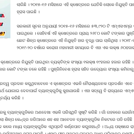
ଲାଗିଛି । ୨୦୧୫-୧୬ ମସିହାରେ ଏହି କ୍ଷେତ୍ରରେ ଯେତିକି ଲୋକେ ନିଯୁକ୍ତି ପ
ହ୍ରାସ ପାଇଛି ।
ସରକାରୀ ସୂଚନା ଅନୁଯାୟୀ ୨୦୧୫-୧୬ ମସିହାରେ ୫୩,୯୨୦ ଟି ଏମ୍‍ଏସଏମ୍‍
ପାଇଥିଲେ । ସେହିବର୍ଷ ଏହି କ୍ଷେତ୍ରରେ ପ୍ରାୟ ୨୬୮୦ କୋଟି ଟଙ୍କାର ପୁଞ୍ଜି
ଛୋଟ ଶିଳ୍ପ କ୍ଷେତ୍ରରେ ଏହି ନିଯୁକ୍ତି ହାର ବୃଦ୍ଧି ପାଇ ଚାଲିଥିଲା । ୨୦
୨୦୧୯-୨୦ ବର୍ଷରେ କରୋନା ମହାମାରୀ ସମୟରେ ବି ଏହା ଏକ ଲକ୍ଷ ୬୦ହଜାର
 କ୍ଷେତ୍ରରେ ନିଯୁକ୍ତି ପାଇଥିବା ବ୍ୟକ୍ତିଙ୍କ ସଂଖ୍ୟା ୧ଲକ୍ଷ ୧୯ହଜାର ହଜାର ରହିଛି 
ର କୋଟି ଟଙ୍କା ତଳେ ରହିଛି । ପୁଞ୍ଜିନିବେଶ ହ୍ରାସ ସହିତ ଉଦ୍ୟୋଗ ସଂଖ୍ୟା କମିବାରୁ ନି
 ଗୁରତ୍ୱ ପ୍ରଦାନ କରୁଥିବାବେଳେ ଏ କ୍ଷେତ୍ରର ଏଭଳି ନୈରାଶ୍ୟଜନକ ପ୍ରଦର୍ଶନ ଏବେ ଚି
୍ଥ ଯୋଗାଇ ଦେବାପାଇଁ ବ୍ୟାଙ୍କ୍‍ଗୁଡିକୁ କୁହାଯାଉଛି । ଏହା ସତ୍ୱେ ବି ରାଜ୍ୟରେ ଏମ୍‍ଏ
ଚର୍ଯ୍ୟ କରିଛି ।
ରକୁ ବ୍ୟାଙ୍କ୍‍ଗୁଡିକର ଅଣଦେଖା ଏଭଳି ପରିସ୍ଥିତି ସୃଷ୍ଟି କରିଛି । ଗାଁ ଗହଳରେ ଯେ
ଜିଲ୍ଲା ଶିଳ୍ପ କେନ୍ଦ୍ର ଜରିଆରେ ଶହ ଶହ ଆବେଦନ ବ୍ୟାଙ୍କ୍‍ଗୁଡିକ ନିକଟରେ ପଡି ରହିଛି
 କଲେ ମଧ୍ୟ ବ୍ୟାଙ୍କ୍‍ଗୁଡିକ ଏଥିପ୍ରତି କର୍ଣ୍ଣପାତ କରୁନାହାନ୍ତି । ଅନ୍ୟ ପକ୍ଷରେ ର
 କର୍ମସଂସ୍ଥାନ ହ୍ରାସ ପାଉଛି । ଏହାର ଫଳ ସ୍ୱରୂପ ରାଜ୍ୟରୁ ଅଧିକ ପରିମାଣର କୁଶଳୀ 