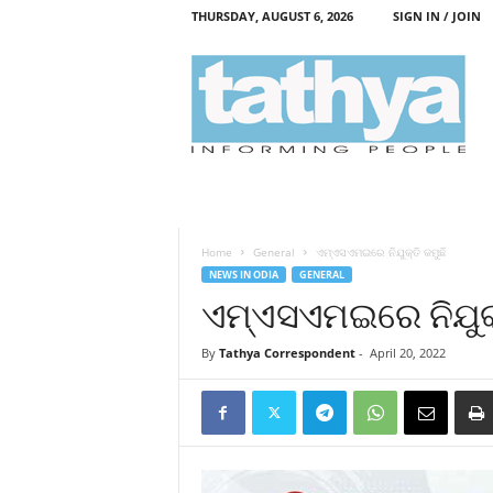
THURSDAY, AUGUST 6, 2026
SIGN IN / JOIN
T
a
t
h
y
a
Home
General
ଏମ୍‍ଏସଏମଇରେ ନିଯୁକ୍ତି କମୁଛି
NEWS IN ODIA
GENERAL
ଏମ୍‍ଏସଏମଇରେ ନିଯୁକ୍
By
Tathya Correspondent
-
April 20, 2022