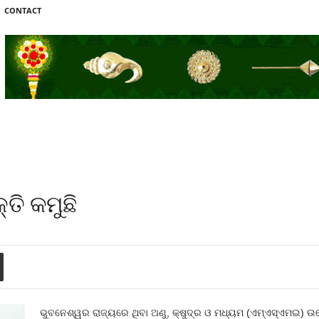
CONTACT
ତି କମୁଛି
ଭୁବନେଶ୍ୱର ରାଜ୍ୟରେ ଥିବା ଅଣୁ, କ୍ଷୁଦ୍ର ଓ ମଧ୍ୟମ (ଏମ୍‍ଏସ୍‍ଏମଇ) ଉଦ