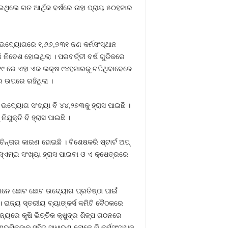
ାଇଥିଲେ ଗତ ଆର୍ଥିକ ବର୍ଷରେ ତାହା ପ୍ରାୟ ୫୦ହଜାର
ଇ ଉଦ୍ୟୋଗରେ ୧,୬୬,୭୩୧ ଜଣ କର୍ମସଂସ୍ଥାନ
 ନିବେଶ ହୋଇଥିଲା । ପରବର୍ତ୍ତୀ ବର୍ଷ ଗୁଡିକରେ
୧୮-୧୯ ରେ ଏହା ଏକ ଲକ୍ଷ ୯୪ହଜାରକୁ ଟପିଥିବାବେଳେ
 ଉପରେ ରହିଥିଲା ।
। ଉଦ୍ୟୋଗ ସଂଖ୍ୟା ବି ୪୪,୨୭୩କୁ ହ୍ରାସ ପାଇଛି ।
ଯୁକ୍ତି ବି ହ୍ରାସ ପାଇଛି ।
ନ୍ତାର କାରଣ ହୋଇଛି । ବିଶେଷକରି ଷ୍ଟାର୍ଟ ଅପ୍‍
ସ୍‍ଏମ୍‍ଇ ସଂଖ୍ୟା ହ୍ରାସ ପାଇବା ଓ ଏ କ୍ଷେତ୍ରରେ
ଉଁମାନେ ଛୋଟ ଛୋଟ ଉଦ୍ୟୋଗ ପ୍ରତିଷ୍ଠା ପାଇଁ
 । ରାଜ୍ୟ ସ୍ତରୀୟ ବ୍ୟାଙ୍କର୍ସ କମିଟି ବୈଠକରେ
ାଜ୍ୟରେ କୃଷି ଭିତ୍ତିକ କ୍ଷୁଦ୍ର ଶିଳ୍ପ ଗଠନରେ
ଶ୍ରମିକଙ୍କ ସହିତ ସାଧାରଣ ଲୋକେ ବି କର୍ମସଂସ୍ଥାନ