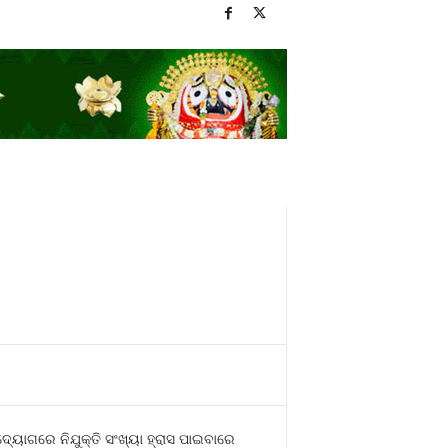
୍ୟୋଗରେ ନିଯୁକ୍ତି ସଂଖ୍ୟା ହ୍ରାସ ପାଇବାରେ