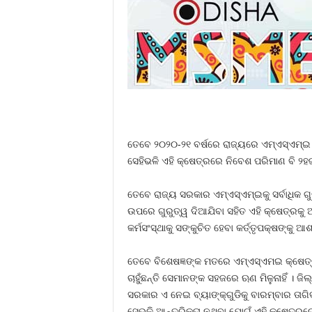
ତେବେ ୨୦୨୦-୨୧ ବର୍ଷରେ ରାଜ୍ୟରେ ଏମ୍‍ଏସ୍‍ଏମ୍‍ଇ
ସେହିଭଳି ଏହି କ୍ଷେତ୍ରରେ ନିବେଶ ପରିମାଣ ବି ୨ହଜା
ତେବେ ରାଜ୍ୟ ସରକାର ଏମ୍‍ଏସ୍‍ଏମ୍‍ଇକୁ ସର୍ବାଧିକ
ଉପରେ ଗୁରୁତ୍ୱ ଦିଆଯିବା ସହିତ ଏହି କ୍ଷେତ୍ରକୁ ଅର
କର୍ମସଂସ୍ଥାକୁ ସଙ୍କୁଚିତ ହେବା କର୍ତ୍ତୃପକ୍ଷଙ୍କୁ ଆଶ୍
ତେବେ ବିଶେଷଜ୍ଞଙ୍କ ମତରେ ଏମ୍‍ଏସ୍‍ଏମଇ କ୍ଷେତ୍
ଚାହୁଁଛନ୍ତି ସେମାନଙ୍କ ସହଜରେ ଋଣ ମିଳୁନାହିଁ । 
ସରକାର ଏ ନେଇ ବ୍ୟାଙ୍କ୍‍ଗୁଡିକୁ ବାରମ୍ବାର ତାଗିଦ
ସେଭଳି ଆନ୍ତରିକତା ନଥିବା ଯୋଗୁଁ ଏହି କ୍ଷେତ୍ରରେ