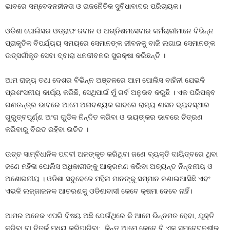
ଭାବରେ ସମ୍ବେଦନହୀନତା ଓ ରାଜନୈତିକ ସୁବିଧାବାଦର ପରିଚାୟକ।
ଓଡିଶା ପୋଲିସର ଓଡ୍ରାଫ ଜବାନ ଓ ଅଗ୍ନିଶମସେବାର କର୍ମଚାରୀମାନେ ବିଭିନ୍ନ
ପ୍ରାକୃତିକ ବିପର୍ଯ୍ୟୟ ସମୟରେ ସେମାନଙ୍କ ଜୀବନକୁ ବାଜି ଲଗାଇ ସେମାନଙ୍କ
ଉତ୍ସର୍ଗୀକୃତ ସେବା ଦ୍ବାରା ଧନଜୀବନର ସୁରକ୍ଷା କରିଛନ୍ତି ।
ଆମ ରାଜ୍ୟ ତଥା ଦେଶର ବିଭିନ୍ନ ଅଞ୍ଚଳରେ ଆମ ପୋଲିସ ବାହିନୀ ଯେଭଳି
ପ୍ରଶଂସନୀୟ କାର୍ଯ୍ୟ କରିଛି, ସେଥିପାଇଁ ମୁଁ ଗର୍ବ ଅନୁଭବ କରୁଛି । ଏକ ପରିପକ୍ବ
ଗଣତନ୍ତ୍ର ଭାବରେ ଆମେ ଅନାବଶ୍ୟକ ଭାବରେ ରାଜ୍ୟ ଶାସନ ବ୍ୟବସ୍ଥାର
ଗୁରୁତ୍ବପୂର୍ଣ୍ଣ ଅଂଗ ଗୁଡିକ ନିନ୍ଦିତ କରିବା ଓ ଭୟଙ୍କର ଭାବରେ ଚିତ୍ରଣ
କରିବାରୁ ବିରତ ରହିବା ଉଚିତ ।
ଉଚ୍ଚ ସାମ୍ବିଧାନିକ ପଦବୀ ଅଳଙ୍କୃତ କରିଥିବା ଜଣେ ବ୍ୟକ୍ତି ଦାୟିତ୍ବରେ ଥିବା
ଜଣେ ମହିଳା ପୋଲିସ ଅଧିକାରୀଙ୍କୁ ଆକ୍ରମଣ କରିବା ଅତ୍ୟନ୍ତ ନିନ୍ଦନୀୟ ଓ
ଅଶୋଭନୀୟ । ଓଡିଶା ସବୁବେଳେ ମହିଳା ମାନଙ୍କୁ ସମ୍ମାନ ଜଣାଇଆସିଛି ଏବଂ
ଏଭଳି ଲଜ୍ଜାଜନକ ଆଚରଣକୁ ଓଡିଶାବାସୀ କେବେ କ୍ଷମା ଦେବେ ନାହିଁ।
ଆମର ଅନେକ ଏପରି ବିଷୟ ଅଛି ଯେଉଁଥିରେ କି ଆମେ ଭିନ୍ନମତ ହେବା, ଯୁକ୍ତି
କରିବା ବା ବିତର୍କ ମଧ୍ୟ କରିପାରିବା; କିନ୍ତୁ ଆମେ କେବେ ବି ଏକ ସମ୍ବେଦନଶୀଳ