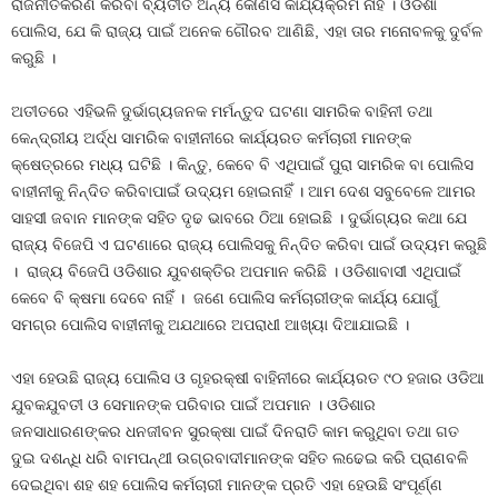
ରାଜନୀତିକରଣ କରିବା ବ୍ୟତୀତ ଅନ୍ୟ କୌଣସି କାର୍ଯ୍ୟକ୍ରମ ନାହିଁ । ଓଡିଶା
ପୋଲିସ, ଯେ କି ରାଜ୍ୟ ପାଇଁ ଅନେକ ଗୌରବ ଆଣିଛି, ଏହା ତାର ମନୋବଳକୁ ଦୁର୍ବଳ
କରୁଛି ।
ଅତୀତରେ ଏହିଭଳି ଦୁର୍ଭାଗ୍ୟଜନକ ମର୍ମନ୍ତୁଦ ଘଟଣା ସାମରିକ ବାହିନୀ ତଥା
କେନ୍ଦ୍ରୀୟ ଅର୍ଦ୍ଧ ସାମରିକ ବାହୀନୀରେ କାର୍ଯ୍ୟରତ କର୍ମଚାରୀ ମାନଙ୍କ
କ୍ଷେତ୍ରରେ ମଧ୍ୟ ଘଟିଛି । କିନ୍ତୁ, କେବେ ବି ଏଥିପାଇଁ ପୁରା ସାମରିକ ବା ପୋଲିସ
ବାହୀନୀକୁ ନିନ୍ଦିତ କରିବାପାଇଁ ଉଦ୍ୟମ ହୋଇନାହିଁ । ଆମ ଦେଶ ସବୁବେଳେ ଆମର
ସାହସୀ ଜବାନ ମାନଙ୍କ ସହିତ ଦୃଢ ଭାବରେ ଠିଆ ହୋଇଛି । ଦୁର୍ଭାଗ୍ୟର କଥା ଯେ
ରାଜ୍ୟ ବିଜେପି ଏ ଘଟଣାରେ ରାଜ୍ୟ ପୋଲିସକୁ ନିନ୍ଦିତ କରିବା ପାଇଁ ଉଦ୍ୟମ କରୁଛି
। ରାଜ୍ୟ ବିଜେପି ଓଡିଶାର ଯୁବଶକ୍ତିର ଅପମାନ କରିଛି । ଓଡିଶାବାସୀ ଏଥିପାଇଁ
କେବେ ବି କ୍ଷମା ଦେବେ ନାହିଁ । ଜଣେ ପୋଲିସ କର୍ମଚାରୀଙ୍କ କାର୍ଯ୍ୟ ଯୋଗୁଁ
ସମଗ୍ର ପୋଲିସ ବାହୀନୀକୁ ଅଯଥାରେ ଅପରାଧୀ ଆଖ୍ୟା ଦିଆଯାଇଛି ।
ଏହା ହେଉଛି ରାଜ୍ୟ ପୋଲିସ ଓ ଗୃହରକ୍ଷୀ ବାହିନୀରେ କାର୍ଯ୍ୟରତ ୯୦ ହଜାର ଓଡିଆ
ଯୁବକଯୁବତୀ ଓ ସେମାନଙ୍କ ପରିବାର ପାଇଁ ଅପମାନ । ଓଡିଶାର
ଜନସାଧାରଣଙ୍କର ଧନଜୀବନ ସୁରକ୍ଷା ପାଇଁ ଦିନରାତି କାମ କରୁଥିବା ତଥା ଗତ
ଦୁଇ ଦଶନ୍ଧି ଧରି ବାମପନ୍ଥୀ ଉଗ୍ରବାଦୀମାନଙ୍କ ସହିତ ଲଢେଇ କରି ପ୍ରାଣବଳି
ଦେଇଥିବା ଶହ ଶହ ପୋଲିସ କର୍ମଚାରୀ ମାନଙ୍କ ପ୍ରତି ଏହା ହେଉଛି ସଂପୂର୍ଣ୍ଣ