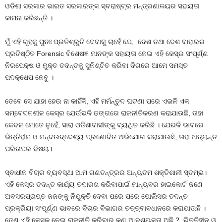
ଓଡିଶା ସରକାର ଭାରତ ସରକାରଙ୍କ ସ୍ବରାଷ୍ଟ୍ର ମନ୍ତ୍ରଣାଳୟର ସହାୟତା
କାମନା କରିଛନ୍ତି ।
ମୁଁ ଏହି ଗୃହକୁ ପୁନଃ ପ୍ରତିଶ୍ରୁତି ଦେବାକୁ ଚାହେଁ ଯେ, ଦେଶ ତଥା ଦେଶ ବାହାରର
ପ୍ରତିଷ୍ଠିତ Forensic ବିଶେଷଜ୍ଞ ମାନଙ୍କ ସହାୟତା ନେଇ ଏହି କେସ୍‌ର ସଂପୂର୍ଣ୍ଣ
ନିରପେକ୍ଷ ଓ ମୁକ୍ତ ତଦନ୍ତକୁ ସୁନିଶ୍ଚିତ କରିବା ଦିଗରେ ଆମେ ସମସ୍ତ
ପଦକ୍ଷେପ ନେବୁ ।
ତେବେ ସେ ଯାହା ହେଉ ନା କାହିଁକି, ଏହି ମର୍ମନ୍ତୁଦ ଘଟଣା ପରେ ଏଭଳି ଏକ
ସମ୍ବେଦନଶୀଳ କେସ୍‌ର ଯେଉଁଭଳି ଢଙ୍ଗରେ ରାଜନୀତିକରଣ କରାଯାଉଛି, ତାହା
କେବଳ ମୋତେ ନୁହେଁ, ସାରା ଓଡିଶାବାସୀଙ୍କୁ ବ୍ୟଥିତ କରିଛି । ଯେଭଳି ଭାବରେ
ଭିତ୍ତିହୀନ ଓ ମନ୍ଦଉଦ୍ଦେଶ୍ୟ ପ୍ରଣୋଦିତ ଅଭିଯୋଗ କରାଯାଉଛି, ତାହା ଅତ୍ୟନ୍ତ
ପରିତାପର ବିଷୟ।
ସ୍ବାଧୀନ ବିଚାର ବ୍ୟବସ୍ଥା ଆମ ଗଣତନ୍ତ୍ରର ଅନ୍ୟତମ ଶକ୍ତିଶାଳୀ ସ୍ତମ୍ଭ।
ଏହି କେସ୍‌ର ତଦନ୍ତ କାର୍ଯ୍ୟ ତଦାରଖ କରିବାପାଇଁ ମାନ୍ୟବର ହାଇକୋର୍ଟ ଜଣେ
ଅବସରପ୍ରାପ୍ତ ଜଜଙ୍କୁ ନିଯୁକ୍ତି ଦେବା ପରେ ପରେ ପୋଲିସର ତଦନ୍ତ
ପ୍ରକ୍ରିୟା ସଂପୂର୍ଣ୍ଣ ଭାବରେ ବିଚାର ବିଭାଗର ତତ୍ତ୍ବାବଧାନରେ କରାଯାଉଛି ।
ତେଣୁ ଏହି କେସ୍‌କୁ ନେଇ ରାଜନୀତି କରିବାର କଣ ଆବଶ୍ୟକତା ଅଛି ? ଭିତ୍ତିହୀନ ଓ