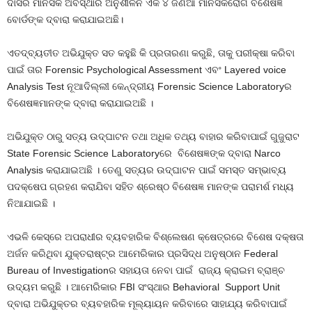
ଦାସର ମାନସିକ ଅବସ୍ଥାର ଅନୁଶୀଳନ ଏକ ୪ ଜଣିଆ ମାନସିକରୋଗ ବିଶେଷଜ୍ଞ
ବୋର୍ଡଙ୍କ ଦ୍ବାରା କରାଯାଇଅଛି।
ଏତଦ୍‌ବ୍ୟତୀତ ଅଭିଯୁକ୍ତ ସତ କହୁଛି କି ପ୍ରତାରଣା କରୁଛି, ତାକୁ ପରୀକ୍ଷା କରିବା
ପାଇଁ ତାର Forensic Psychological Assessment ଏବଂ Layered voice
Analysis Test ନୂଆଦିଲ୍ଲୀ କେନ୍ଦ୍ରୀୟ Forensic Science Laboratoryର
ବିଶେଷଜ୍ଞମାନଙ୍କ ଦ୍ବାରା କରାଯାଇଅଛି ।
ଅଭିଯୁକ୍ତ ଠାରୁ ସତ୍ୟ ଉଦ୍‌ଘାଟନ ତଥା ଅଧିକ ତଥ୍ୟ ବାହାର କରିବାପାଇଁ ଗୁଜୁରାଟ
State Forensic Science Laboratoryରେ ବିଶେଷଜ୍ଞଙ୍କ ଦ୍ବାରା Narco
Analysis କରାଯାଇଅଛି । ତେଣୁ ସତ୍ୟର ଉଦ୍‌ଘାଟନ ପାଇଁ ସମସ୍ତ ସମ୍ଭାବ୍ୟ
ପଦକ୍ଷେପ ଗ୍ରହଣ କରାଯିବା ସହିତ ଶ୍ରେଷ୍ଠ ବିଶେଷଜ୍ଞ ମାନଙ୍କ ପରାମର୍ଶ ମଧ୍ୟ
ନିଆଯାଇଛି ।
ଏଭଳି କେସ୍‌ରେ ଅପରାଧୀର ବ୍ୟବହାରିକ ବିଶ୍ଲେଷଣ କ୍ଷେତ୍ରରେ ବିଶେଷ ଦକ୍ଷତା
ଅର୍ଜନ କରିଥିବା ଯୁକ୍ତରାଷ୍ଟ୍ର ଆମେରିକାର ପ୍ରସିଦ୍ଧ ଅନୁଷ୍ଠାନ Federal
Bureau of Investigationର ସହାୟତା ନେବା ପାଇଁ ରାଜ୍ୟ କ୍ରାଇମ ବ୍ରାଞ୍ଚ
ଉଦ୍ୟମ କରୁଛି । ଆମେରିକାର FBI ସଂସ୍ଥାର Behavioral Support Unit
ଦ୍ବାରା ଅଭିଯୁକ୍ତର ବ୍ୟବହାରିକ ମୂଲ୍ୟାୟନ କରିବାରେ ସାହାଯ୍ୟ କରିବାପାଇଁ