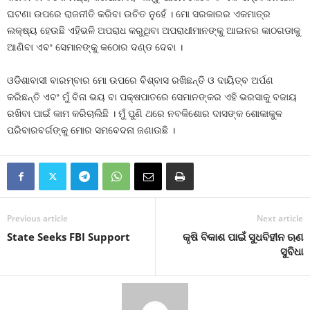
ଘଟଣା ଉପରେ ରାଜନୀତି କରିବା ଉଚିତ ନୁହେଁ । ମୋ ସରକାରର ଏକମାତ୍ର
ଲକ୍ଷ୍ୟ ହେଉଛି ଏହିଭଳି ଅପରାଧ କରୁଥିବା ଅପରାଧୀମାନଙ୍କୁ ଆଇନର କାଠଗଡାକୁ
ଆଣିବା ଏବଂ ସେମାନଙ୍କୁ କଠୋର ଦଣ୍ଡ ଦେବା ।
ଓଡିଶାବାସୀ ବାରମ୍ବାର ମୋ ଉପରେ ବିଶ୍ବାସ ରଖିଛନ୍ତି ଓ ଦାୟିତ୍ବ ଅର୍ପଣ
କରିଛନ୍ତି ଏବଂ ମୁଁ ବିନା ଭୟ ବା ପକ୍ଷପାତରେ ସେମାନଙ୍କର ଏହି ଭରସାକୁ ବଜାୟ
ରଖିବା ପାଇଁ କାମ କରିଚାଲିଛି । ମୁଁ ପୁଣି ଥରେ ନବକିଶୋର ଦାସଙ୍କ ଶୋକାକୁଳ
ପରିବାରବର୍ଗଙ୍କୁ ମୋର ସମବେଦନା ଜଣାଉଛି ।
Previous article
Next article
State Seeks FBI Support
କୃଷି ବିକାଶ ପାଇଁ ସୁଧବିହୀନ ଋଣ
ସୁବିଧା