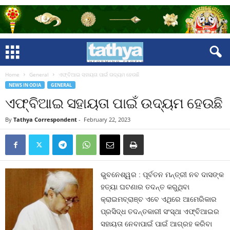
Home
General
ଏଫ୍‍ବିଆଇ ସହାୟତା ପାଇଁ ଉଦ୍ୟମ ହେଉଛି
NEWS IN ODIA
GENERAL
ଏଫ୍‍ବିଆଇ ସହାୟତା ପାଇଁ ଉଦ୍ୟମ ହେଉଛି
By
Tathya Correspondent
-
February 22, 2023
ଭୁବନେଶ୍ୱର : ପୂର୍ବତନ ମନ୍ତ୍ରୀ ନବ ଦାସଙ୍କ
ହତ୍ୟା ଘଟଣାର ତଦନ୍ତ କରୁଥିବା
କ୍ରାଇମବ୍ରାଞ୍ଚ ଏବେ ଏଥିରେ ଆମେରିକାର
ପ୍ରସିଦ୍ଧ ତଦନ୍ତକାରୀ ସଂସ୍ଥା ଏଫ୍‍ବିଆଇର
ସହାୟତା ନେବାପାଇଁ ପାଇଁ ଆଗ୍ରହ କରିବା