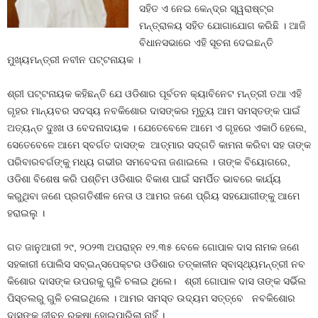
ସହିତ ଏ ନେଇ କେନ୍ଦ୍ର ସ୍ୱରାଷ୍ଟ୍ର
ମନ୍ତ୍ରାଳୟ ସହିତ ଯୋଗାଯୋଗ କରିଛି । ଆଜି
ବିଧାନସଭାରେ ଏହି ସୂଚନା ଦେଇଛନ୍ତି
ମୁଖ୍ୟମନ୍ତ୍ରୀ ନବୀନ ପଟ୍ଟନାୟକ ।
ଶ୍ରୀ ପଟ୍ଟନାୟକ କହିଛନ୍ତି ଯେ ଓଡିଶାର ପୂର୍ବତନ କ୍ୟାବିନେଟ ମନ୍ତ୍ରୀ ତଥା ଏହି
ଗୃହର ମାନ୍ୟବର ସଦସ୍ୟ ନବକିଶୋର ଦାସଙ୍କର ମୃତ୍ୟୁ ଆମ ସମସ୍ତଙ୍କ ପାଇଁ
ଅତ୍ୟନ୍ତ ଦୁଃଖ ଓ ବେଦନାଦାୟକ । ଯେତେବେଳେ ଆମେ ଏ ଗୃହରେ ଏକାଠି ହେଲେ,
ସେତେବେଳେ ଆମେ ସ୍ବର୍ଗତ ଦାସଙ୍କ ଆତ୍ମାର ସଦ୍‌ଗତି କାମନା କରିବା ସହ ତାଙ୍କ
ପରିବାରବର୍ଗଙ୍କୁ ମଧ୍ୟ ଗଭୀର ସମବେଦନା ଜଣାଇଲେ । ତାଙ୍କ ବିୟୋଗରେ,
ଓଡିଶା ବିଶେଷ କରି ପଶ୍ଚିମ ଓଡିଶାର ବିକାଶ ପାଇଁ ସମର୍ପିତ ଭାବରେ କାର୍ଯ୍ୟ
କରୁଥିବା ଜଣେ ପ୍ରଗତିଶୀଳ ନେତା ଓ ଆମର ଜଣେ ପ୍ରିୟ ସହଯୋଗୀଙ୍କୁ ଆମେ
ହରାଇଲୁ ।
ଗତ ଜାନୁଆରୀ ୨୯, ୨୦୨୩ ଅପରାହ୍ନ ୧୨.୩୫ ବେଳେ ଗୋପାଳ ଦାସ ନାମକ ଜଣେ
ସହକାରୀ ପୋଲିସ ସବ୍‌ଇନ୍‌ସପେକ୍ଟର ଓଡିଶାର ତତ୍‌କାଳୀନ ସ୍ବାସ୍ଥ୍ୟମନ୍ତ୍ରୀ ନବ
କିଶୋର ଦାସଙ୍କ ଉପରକୁ ଗୁଳି ଚଳାଇ ଥିଲେ। ଶ୍ରୀ ଗୋପାଳ ଦାସ ତାଙ୍କ ସର୍ଭିଲ
ପିସ୍ତଲରୁ ଗୁଳି ଚଳାଇଥିଲେ । ଆମର ସମସ୍ତ ଉଦ୍ୟମ ସତ୍ତ୍ବେ ନବକିଶୋର
ଦାସଙ୍କ ଜୀବନ ରକ୍ଷା ହୋଇପାରିଲା ନାହିଁ ।