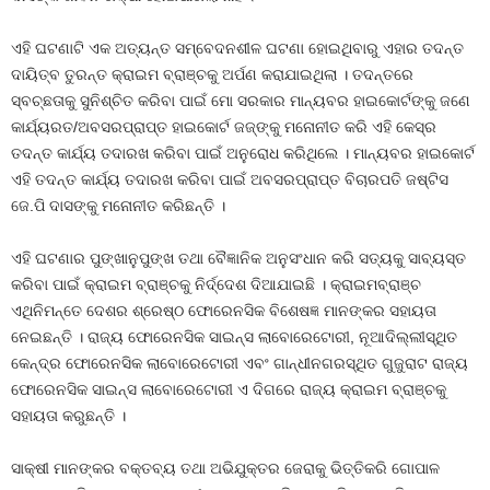
ଏହି ଘଟଣାଟି ଏକ ଅତ୍ୟନ୍ତ ସମ୍ବେଦନଶୀଳ ଘଟଣା ହୋଇଥିବାରୁ ଏହାର ତଦନ୍ତ
ଦାୟିତ୍ବ ତୁରନ୍ତ କ୍ରାଇମ ବ୍ରାଞ୍ଚକୁ ଅର୍ପଣ କରାଯାଇଥିଲା । ତଦନ୍ତରେ
ସ୍ବଚ୍ଛତାକୁ ସୁନିଶ୍ଚିତ କରିବା ପାଇଁ ମୋ ସରକାର ମାନ୍ୟବର ହାଇକୋର୍ଟଙ୍କୁ ଜଣେ
କାର୍ଯ୍ୟରତ/ଅବସରପ୍ରାପ୍ତ ହାଇକୋର୍ଟ ଜଜ୍‌ଙ୍କୁ ମନୋନୀତ କରି ଏହି କେସ୍‌ର
ତଦନ୍ତ କାର୍ଯ୍ୟ ତଦାରଖ କରିବା ପାଇଁ ଅନୁରୋଧ କରିଥିଲେ । ମାନ୍ୟବର ହାଇକୋର୍ଟ
ଏହି ତଦନ୍ତ କାର୍ଯ୍ୟ ତଦାରଖ କରିବା ପାଇଁ ଅବସରପ୍ରାପ୍ତ ବିଚାରପତି ଜଷ୍ଟିସ
ଜେ.ପି ଦାସଙ୍କୁ ମନୋନୀତ କରିଛନ୍ତି ।
ଏହି ଘଟଣାର ପୁଙ୍ଖାନୁପୁଙ୍ଖ ତଥା ବୈ‌ଜ୍ଞାନିକ ଅନୁସଂଧାନ କରି ସତ୍ୟକୁ ସାବ୍ୟସ୍ତ
କରିବା ପାଇଁ କ୍ରାଇମ ବ୍ରାଞ୍ଚକୁ ନିର୍ଦ୍ଦେଶ ଦିଆଯାଇଛି । କ୍ରାଇମବ୍ରାଞ୍ଚ
ଏଥିନିମନ୍ତେ ଦେଶର ଶ୍ରେଷ୍ଠ ଫୋରେନସିକ ବିଶେଷଜ୍ଞ ମାନଙ୍କର ସହାୟତା
ନେଇଛନ୍ତି । ରାଜ୍ୟ ଫୋରେନସିକ ସାଇନ୍‌ସ ଲାବୋରେଟୋରୀ, ନୂଆଦିଲ୍ଲୀସ୍ଥିତ
କେନ୍ଦ୍ର ଫୋରେନସିକ ଲାବୋରେଟୋରୀ ଏବଂ ଗାନ୍ଧୀନଗରସ୍ଥିତ ଗୁଜୁରାଟ ରାଜ୍ୟ
ଫୋରେନସିକ ସାଇନ୍‌ସ ଲାବୋରେଟୋରୀ ଏ ଦିଗରେ ରାଜ୍ୟ କ୍ରାଇମ ବ୍ରାଞ୍ଚକୁ
ସହାୟତା କରୁଛନ୍ତି ।
ସାକ୍ଷୀ ମାନଙ୍କର ବକ୍ତବ୍ୟ ତଥା ଅଭିଯୁକ୍ତର ଜେରାକୁ ଭିତ୍ତିକରି ଗୋପାଳ