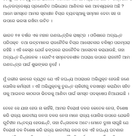
ମନ୍ଦଉଦ୍ଦେଶ୍ୟ ପ୍ରଣୋଦିତ ଅଭିଯୋଗ ଆଣିବାର କଣ ଆବଶ୍ୟକତା ଅଛି ?
ଆମେ ସମସ୍ତେ ଆମର ସ୍ବାଧୀନ ବିଚାର ବ୍ୟବସ୍ଥାକୁ ସମ୍ମାନ ଦେବା ସହ ତା
ଉପରେ ଭରସା ରଖିବା ଉଚିତ ।
ଭାରତ ୭୫ ବର୍ଷର ଏକ ମହାନ ଗଣତାନ୍ତ୍ରିକ ରାଷ୍ଟ୍ର । ଓଡିଶାରେ ଅତ୍ୟନ୍ତ
ପରିପକ୍ବ ତଥା ଉଚ୍ଚମାନର ରାଜନୈତିକ ବିଚାର ଆଲୋଚନାର ବଳିଷ୍ଠ ପରମ୍ପରା
ରହିଛି । ଏହି କେସ୍‌ର ଯେଉଁ ଢଙ୍ଗରେ ରାଜନୈତିକ ଆଲୋଚନା କରାଯାଉଛି, ତାହା
ଅତ୍ୟନ୍ତ ଚିନ୍ତାଜନକ । ଗୋଟିଏ ସମ୍ବେଦନଶୀଳ ଅପରାଧ ଉପରେ ରାଜନୀତି ଆମ
ଗଣତନ୍ତ୍ର ପାଇଁ ଶୁଭଙ୍କର ନୁହେଁ ।
ମୁଁ ଗଭୀର ଭାବରେ ବ୍ୟଥିତ ଯେ ଏହି ଜଘନ୍ୟ ଅପରାଧର ଅଭିଯୁକ୍ତ ହେଉଛି ଜଣେ
ପୋଲିସ କର୍ମଚାରୀ । ଏହି ଅଭିଯୁକ୍ତକୁ ତୁରନ୍ତ ଚାକିରୀରୁ ବରଖାସ୍ତ କରାଯିବା ସହିତ
ତାକୁ ଆଇନର କାଠଗଡା ଭିତରକୁ ଆଣିବା ପାଇଁ ସମସ୍ତ ପଦକ୍ଷେପ ନିଆଯାଇଛି ।
ତେବେ ସେ ଯାହା ହେଉ ନା କାହିଁକି, ଆମର ବିରୋଧୀ ଦଳର କେତେକ ନେତା, ବିଶେଷ
କରି ରାଜ୍ୟ ଭାରତୀୟ ଜନତା ଦଳର ନେତା ମାନେ ରାଜ୍ୟ ପୋଲିସ ଉପରେ ଯେଭଳି
ରୁଚିହୀନ ମନ୍ତବ୍ୟ ହେଉଛନ୍ତି, ତାହା ଚିନ୍ତାଜନକ ଅଟେ। ମୋତେ ଦୁଃଖ ଲାଗୁଛି ଯେ
ବିରୋଧୀ ଦଳ ବିଶେଷ କରି ରାଜ୍ୟ ଭାରତୀୟ ଜନତା ଦଳ ଏହି ଜଘନ୍ୟ ଘଟଣାର